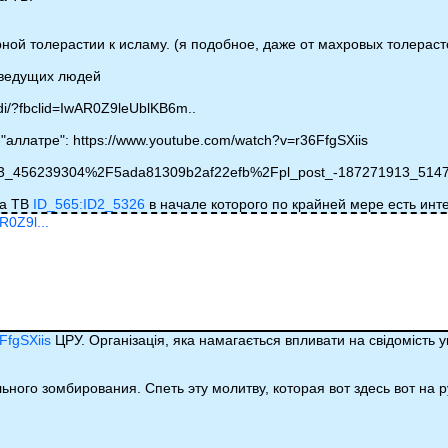
ерной толерастии к исламу. (я подобное, даже от махровых толерас
есведущих людей
hdi/?fbclid=IwAR0Z9leUblKB6m..
аллатре": https://www.youtube.com/watch?v=r36FfgSXiis
1913_456239304%2F5ada81309b2af22efb%2Fpl_post_-187271913_514
ра ТВ
ID_565:ID2_5326
в начале которого по крайней мере есть ин
AR0Z9l...
FfgSXiis
ЦРУ. Організація, яка намагається впливати на свідомість 
ного зомбирования. Спеть эту молитву, которая вот здесь вот на р