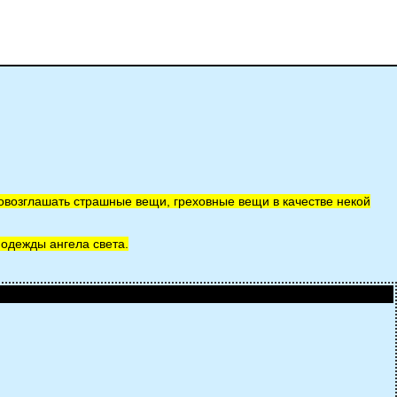
провозглашать страшные вещи, греховные вещи в качестве некой
 одежды ангела света.