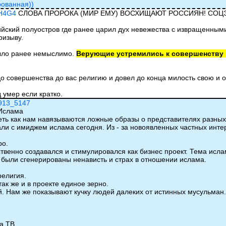
рованная))
8H4G4
СЛОВА ПРОРОКА (МИР ЕМУ) ВОСХИЩАЮТ РОССИЯН! СО
ийский полуостров где ранее царил дух невежества с извращенным
ризыву.
ыло ранее немыслимо.
Верующие устремились к совершенству в
о совершенства до вас религию и довел до конца милость свою и о
 умер если кратко.
1913_5147
Ислама
еть как нам навязываются ложные образы о представителях разных
али с имиджем ислама сегодня. Из - за новоявленных частных интер
ро.
ственно создавался и стимулировался как бизнес проект. Тема исла
и были сгенерированы ненависть и страх в отношении ислама.
религия.
ак же и в проекте единое зерно.
. Нам же показывают кучку людей далеких от истинных мусульман.
а ТВ.