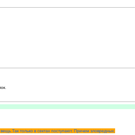
ок.
вещь.Так только в сектах поступают. Причем зловредных.