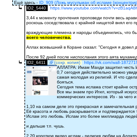
Ещё здесь -
ID_909 (Ложь мусульман об исламе (концентри
ID2_5440
https://www.youtube.com/watch?v=zB1aqA
3,44 к моменту прочтения проповеди почти весь арав
роскошь соседствовала с крайней нищетой внял его п
враждующие племена и народы объединились, что б
всего человечества.
Аллах всевышний в Коране сказал: "Сегодня я довел д
После 92 дней после ниспослания этого аята мухамед
ID2_6411
(сохр. копия)
https://vk.com/wall-18727
АЛЛАТРА: Имам Махди защитил честь 
0,7 сегодня действительно можно увид
самая молодая из религий. И что сдел
бояться.
Сегодня тема ислама стоит крайне ост
Все мы знаем про Игил, который искус
коммерческих интересов. Из - за чего 
1,10 на самом деле это прекрасная и замечательная 
Её красота и любовь раскрывается и подтверждается т
Ислам это любовь. Ислам это более миллиарда людей
и дальше т.п. чушь.
2,20 короткое видео ислам - религия любви на Аллатр