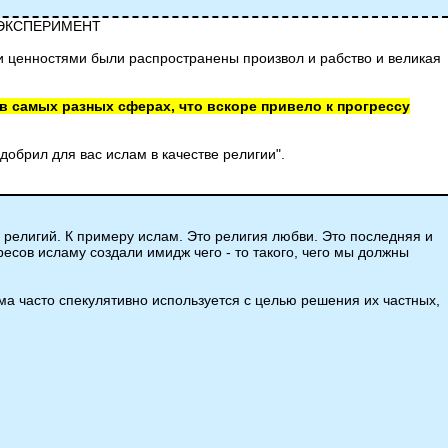
ЦЭКСПЕРИМЕНТ
и ценностями были распространены произвол и рабство и великая
 самых разных сферах, что вскоре привело к прогрессу
добрил для вас ислам в качестве религии".
 религий. К примеру ислам. Это религия любви. Это последняя и
есов исламу создали имидж чего - то такого, чего мы должны
ма часто спекулятивно используется с целью решения их частных,