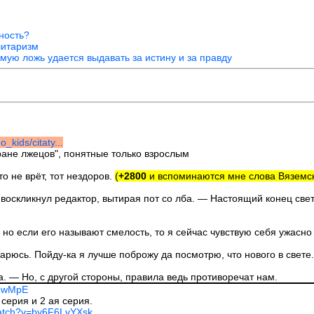
ьность?
литаризм
ую ложь удается выдавать за истину и за правду
_kids/citaty...
ране лжецов", понятные только взрослым
то не врёт, тот нездоров.
(
+2800
и вспоминаются мне слова Вяземско
 воскликнул редактор, вытирая пот со лба. — Настоящий конец свет
, но если его называют смелость, то я сейчас чувствую себя ужасно
тарюсь. Пойду-ка я лучше поброжу да посмотрю, что нового в свете.
. — Но, с другой стороны, правила ведь противоречат нам.
OCwMpE
серия и 2 ая серия.
watch?v=by6F6LvYXsk