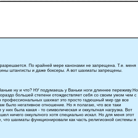
разрешается. По крайней мере канонами не запрещена. Т.е. меня
нщины штангисты и даже боксеры. А вот шахматы запрещены.
 Ваньке ну и что? НУ подумаешь у Ваньки ноги длиннее переживу.Но
в гораздо большей степени отождествляет себя со своим умом чем с
ир профессиональных шахмат это просто гадюшный мир где все
ам было негативное отношение. Но я полагаю, что все таки
у них была какая - то символическая и оккультная нагрузка. Вот
шел ничего оккультного хотя специально искал. Но для меня этот
ие, что шахматы функционировали как часть религиозной системы я