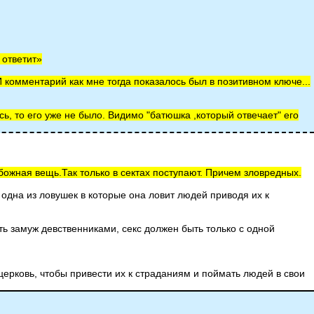
 ответит»
 И комментарий как мне тогда показалось был в позитивном ключе...
есь, то его уже не было. Видимо "батюшка ,который отвечает" его
божная вещь.Так только в сектах поступают. Причем зловредных.
о одна из ловушек в которые она ловит людей приводя их к
ть замуж девственниками, секс должен быть только с одной
церковь, чтобы привести их к страданиям и поймать людей в свои