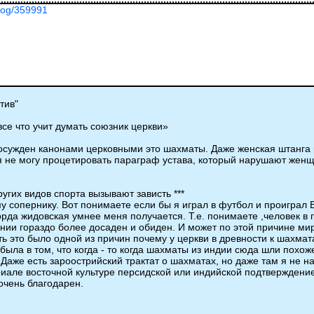
blog/359991
тив"
все что учит думать союзник церкви»
осужден канонами церковными это шахматы. Даже женская штанга 
к я не могу процетировать параграф устава, который нарушают же
других видов спорта вызывают зависть ***
му сопернику. Вот понимаете если бы я играл в футбол и проиграл
морда жидовская умнее меня получается. Т.е. понимаете ,человек 
нии гораздо более досаден и обиден. И может по этой причине м
ть это было одной из причин почему у церкви в древности к шахмат
ыла в том, что когда - то когда шахматы из индии сюда шли похоже 
Даже есть зароострийский трактат о шахматах, но даже там я не на
атериале восточной культуре персидской или индийской подтвержден
очень благодарен.