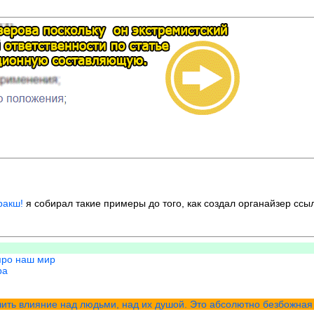
ракш!
я собирал такие примеры до того, как создал органайзер ссыл
про наш мир
ра
учить влияние над людьми, над их душой. Это абсолютно безбожная 