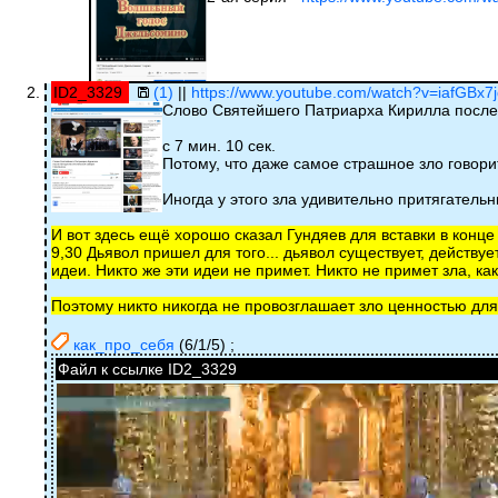
ID2_3329
(1)
||
https://www.youtube.com/watch?v=iafGBx7
Слово Святейшего Патриарха Кирилла после
с 7 мин. 10 сек.
Потому, что даже самое страшное зло говори
Иногда у этого зла удивительно притягатель
И вот здесь ещё хорошо сказал Гундяев для вставки в конц
9,30 Дьявол пришел для того... дьявол существует, действу
идеи. Никто же эти идеи не примет. Никто не примет зла, ка
Поэтому никто никогда не провозглашает зло ценностью для 
как_про_себя
(6/1/5)
;
Файл к ссылке ID2_3329