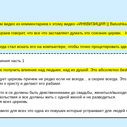
ом видео из комментариев к этому видео «ИНКВИЗИЦИЯ || Batushka
раев говорит, что все что заставляет думать это союзник церкви...
когда стал искать его на компьютере, чтобы точно процетировать зд
яния часть 1
ью получить влияние над людьми, над их душой. Это абсолютно без
дует церковь причем не редко если не всегда... а скорее всегда. Эт
х к христу и делают его рабами.
что в се должны быть девственниками до свадьбы, жениться/выходи
вольствия и все должны жить с одной женой и не разводиться.
я всех церковь.
авило для всех это одна из ловушек которые устраивает для людей 