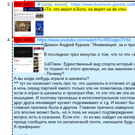
ID2_4601
(сохр. копия)
https://www.business-gazeta.ru/
«Те, кто верит в Бога, не верят ни во что»
ID2_4884
https://www.youtube.com/watch?v=RDcqgnJ7rX4
Диакон Андрей Кураев: "Инквизиция: за и про
В последних трех минутах о том, что то что «
1ч07мин. Единственный вид спорта который 
то тошнит от этого зрелища, но как законни
- Почему?
А вы когда нибудь играли в шахматы?
*** тут он начинает гнать про то, что шахматы в отличие от 
в ночь перед партией какого только зла не пожелаешь свое
если я играл в шахматы и проиграл Изе, то это что же эта 
мышцами. И поэтому проигрыш в интеллектуальном состяза
друг друга ненавидят кусают подсиживают и т.д. И может бы
главная причина была в другом. Главная причина наверное б
это вполне может быть, но я пока не нашел подтверждения. 
вопрос есть в сознании. Если кто - то из вас найдет на м
прошу сообщить мне по религиозной почте, напишите буду 
А преферанс