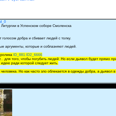
jd_0
 Литургии в Успенском соборе Смоленска
т голосом добра и сбивает людей с толку.
ные аргументы, которые и соблазняют людей.
е ролика
ID_881:ID2_6666
ет... для того, чтобы погубить людей. Но если дьявол будет прямо 
к идею ради которой следует жить.
человека. Но как часто зло облекается в одежды добра, а дьявол в