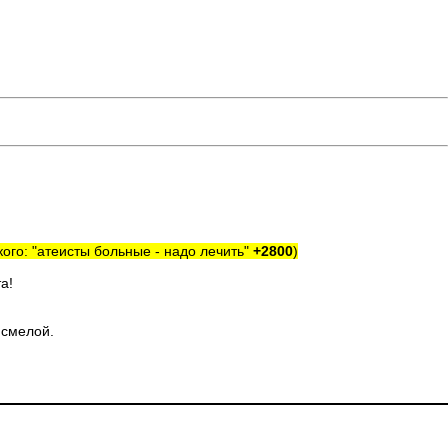
го: "атеисты больные - надо лечить"
+2800
)
а!
 смелой.