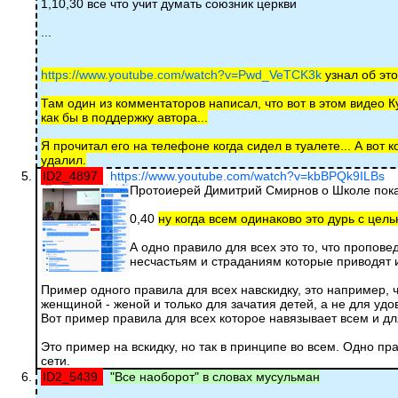
1,10,30 все что учит думать союзник церкви
...
https://www.youtube.com/watch?v=Pwd_VeTCK3k
узнал об эт
Там один из комментаторов написал, что вот в этом видео Ку
как бы в поддержку автора...
Я прочитал его на телефоне когда сидел в туалете... А вот 
удалил.
ID2_4897
https://www.youtube.com/watch?v=kbBPQk9ILBs
Протоиерей Димитрий Смирнов о Школе пока
0,40
ну когда всем одинаково это дурь с цел
А одно правило для всех это то, что пропове
несчастьям и страданиям которые приводят и
Пример одного правила для всех навскидку, это например, 
женщиной - женой и только для зачатия детей, а не для удо
Вот пример правила для всех которое навязывает всем и дл
Это пример на вскидку, но так в принципе во всем. Одно пр
сети.
ID2_5439
"Все наоборот" в словах мусульман