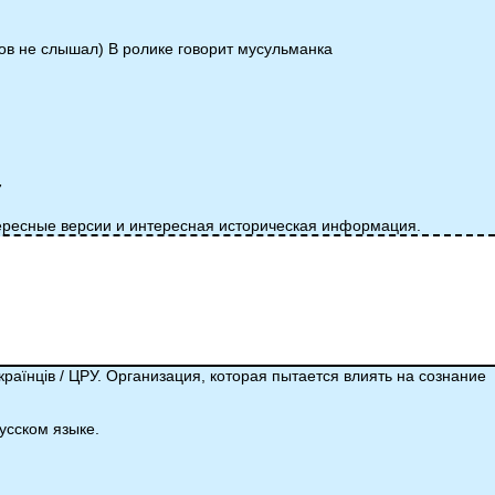
тов не слышал) В ролике говорит мусульманка
7
тересные версии и интересная историческая информация.
українців / ЦРУ. Организация, которая пытается влиять на сознание
усском языке.