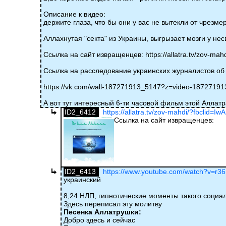
Описание к видео:
держите глаза, что бы они у вас не вытекли от чрезм
Аллахнутая "секта" из Украины, выгрызает мозги у н
Ссылка на сайт извращенцев: https://allatra.tv/zov-ma
Ссылка на расследование украинских журналистов об "
https://vk.com/wall-187271913_5147?z=video-18727
А вот тут интересный 6-ти часовой фильм этой Аллат
ID2_6412
https://allatra.tv/zov-mahdi/?fbclid=Iw
Ссылка на сайт извращенцев:
ID2_6413
https://www.youtube.com/watch?v=r36
украинский
8,24 НЛП, гипнотические моменты такого социаль
Здесь переписал эту молитву
Песенка Аллатрушки:
Добро здесь и сейчас