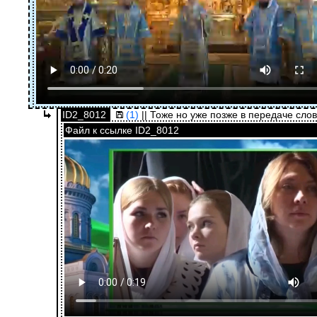
ID2_8012
(1)
|| Тоже но уже позже в передаче сло
Файл к ссылке ID2_8012