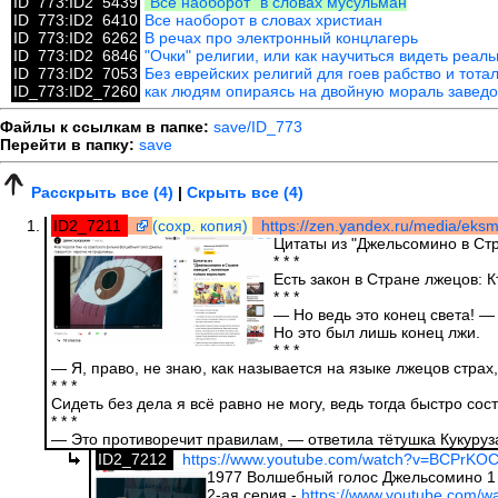
ID_773:ID2_5439
"Все наоборот" в словах мусульман
ID_773:ID2_6410
Все наоборот в словах христиан
ID_773:ID2_6262
В речах про электронный концлагерь
ID_773:ID2_6846
"Очки" религии, или как научиться видеть реал
ID_773:ID2_7053
Без еврейских религий для гоев рабство и тота
ID_773:ID2_7260
как людям опираясь на двойную мораль заведом
Файлы к ссылкам в папке:
save/ID_773
Перейти в папку:
save
Расскрыть все (4)
|
Скрыть все (4)
ID2_7211
(сохр. копия)
https://zen.yandex.ru/media/eksmo
Цитаты из "Джельсомино в Ст
* * *
Есть закон в Стране лжецов: К
* * *
— Но ведь это конец света! —
Но это был лишь конец лжи.
* * *
— Я, право, не знаю, как называется на языке лжецов страх
* * *
Сидеть без дела я всё равно не могу, ведь тогда быстро сос
* * *
— Это противоречит правилам, — ответила тётушка Кукуруза
ID2_7212
https://www.youtube.com/watch?v=BCPrK
1977 Волшебный голос Джельсомино 1 
2-ая серия -
https://www.youtube.com/