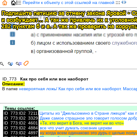
Перейти к объекту с этой ссылкой на главной
:::
ID_773
Как про себя или все наоборот
Описание:
В папке
невероятная ложь/ Как про себя или все наоборот. Масса
Темы ссылок:
ID_773:ID2_7211
Цитаты из "Джельсомино в Стране лжецов" как 
ID_773:ID2_3329
Даже самое страшное зло говорит голосом доб
ID_773:ID2_4601
«Те, кто верит в Бога, не верят ни во что»
ID_773:ID2_4884
все что учит думать союзник церкви
ID_773:ID2_4897
ну когда всем одинаково это дурь с целью пол