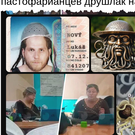
пастофарианцев друшлак на