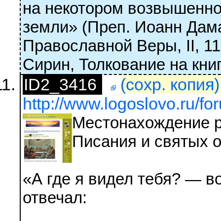
на некотором возвышенно
земли» (Преп. Иоанн Дам
Православной Веры, II, 11
Сирин, Толкование на книгу
ID2_3416
(сохр. копия
http://www.logoslovo.ru/fo
Местонахождение р
Писания и святых 
«А где я видел тебя? — в
отвечал: