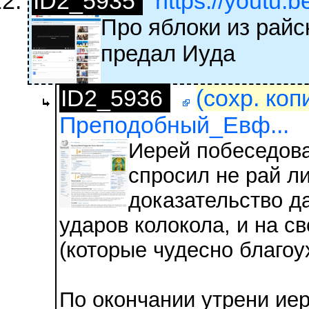
ID2_5935
https://youtu
Про яблоки из райск
предал Иуда
ID2_5936
(сохр. коп
Преподобный_Евф...
Иерей побеседова
спросил не рай ли
доказательство д
ударов колокола, и на с
(которые чудесно благоу
По окончании утрени иер