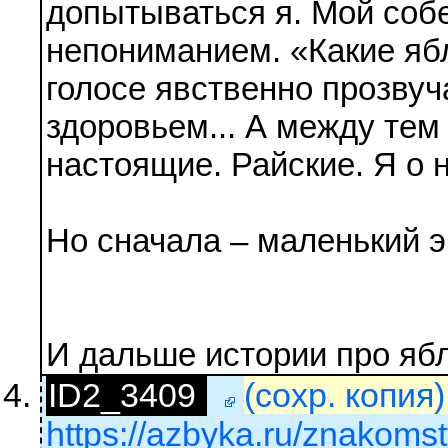
допытываться я. Мой соб
непониманием. «Какие ябло
голосе явственно прозву
здоровьем... А между те
настоящие. Райские. Я о 
Но сначала – маленький э
И дальше истории про ябл
ID2_3409
(сохр. копия
https://azbyka.ru/znakoms