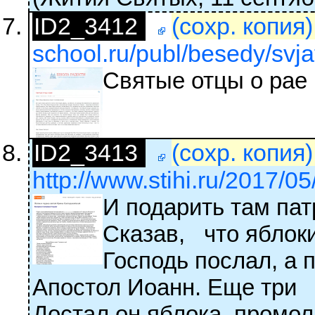
ID2_3412
(сохр. копия
school.ru/publ/besedy/svja
Святые отцы о рае
ID2_3413
(сохр. копия
http://www.stihi.ru/2017/0
И подарить там пат
Сказав, что яблоки
Господь послал, а 
Апостол Иоанн. Еще три
Достал он яблока, промол