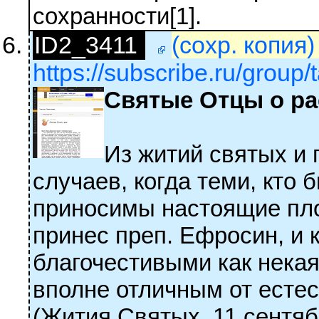
сохранности[1].
ID2_3411
(сохр. копия
https://subscribe.ru/group/t
Святые Отцы о ра
Из житий святых и
случаев, когда теми, кто 
приносимы настоящие пло
принес преп. Ефросин, и
благочестивыми как нека
вполне отличным от есте
(Жития Святых, 11 сентяб