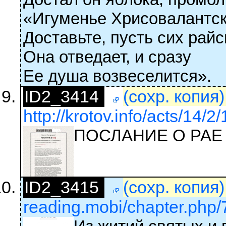
«Игуменье Хрисовалантс
Доставьте, пусть сих райс
Она отведает, и сразу
Ее душа возвеселится».
ID2_3414
(сохр. копия
http://krotov.info/acts/14/
ПОСЛАНИЕ О РАЕ
ID2_3415
(сохр. копия
reading.mobi/chapter.php/