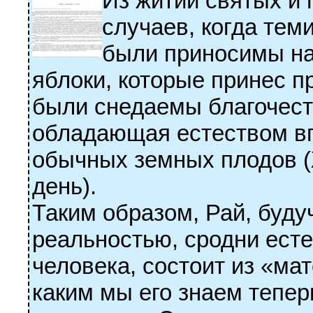
Из житий святых и
случаев, когда тем
были приносимы на
яблоки, которые принес п
были снедаемы благочест
обладающая естеством вп
обычных земных плодов (
день).
Таким образом, Рай, буду
реальностью, сродни есте
человека, состоит из «ма
каким мы его знаем тепе