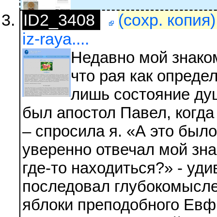
ID2_3408
(сохр. копия
iz-raya....
Недавно мой знако
что рая как опреде
лишь состояние душ
был апостол Павел, когда
– спросила я. «А это было
уверенно отвечал мой зн
где-то находиться?» - уди
последовал глубокомысле
яблоки преподобного Евф