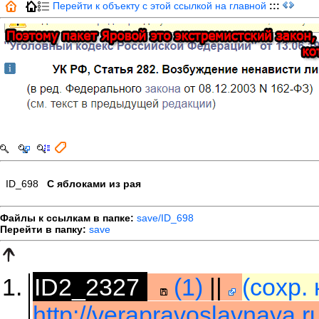
Перейти к объекту с этой ссылкой на главной
:::
ID_698
С яблоками из рая
Файлы к ссылкам в папке:
save/ID_698
Перейти в папку:
save
ID2_2327
(1)
||
(сохр.
http://verapravoslavnaya.r