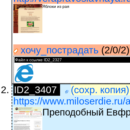
Яблоки из рая
хочу_пострадать
(2/0/2)
Файл к ссылке ID2_2327
ID2_3407
(сохр. копия
https://www.miloserdie.ru/a
Преподобный Евфро