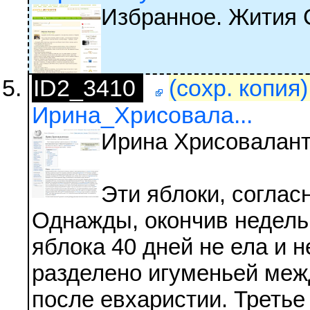
Избранное. Жития 
ID2_3410
(сохр. копия
Ирина_Хрисовала...
Ирина Хрисовалант
Эти яблоки, соглас
Однажды, окончив недель
яблока 40 дней не ела и 
разделено игуменьей межд
после евхаристии. Третье