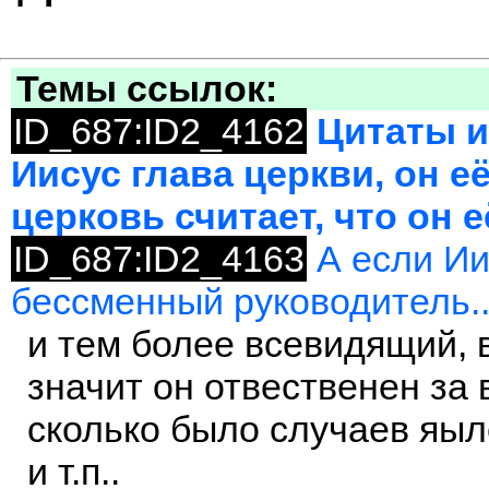
Темы ссылок:
ID_687:ID2_4162
Цитаты и
Иисус глава церкви, он е
церковь считает, что он е
ID_687:ID2_4163
А если Ии
бессменный руководитель..
и тем более всевидящий, 
значит он отвественен за 
сколько было случаев яыл
и т.п..