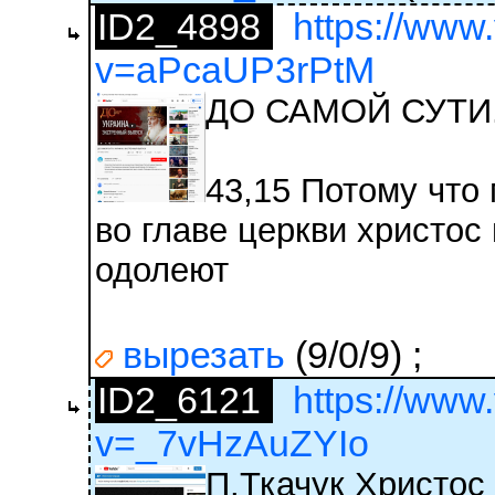
ID2_4898
https://www
v=aPcaUP3rPtM
ДО САМОЙ СУТИ
43,15 Потому что
во главе церкви христос
одолеют
вырезать
(9/0/9)
;
ID2_6121
https://www
v=_7vHzAuZYIo
П.Ткачук Христос