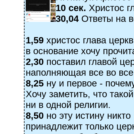
10 сек.
Христос г
30,04
Ответы на 
1,59
христос глава церкв
в основание хочу прочита
2,30
поставил главой церк
наполняющая все во вс
8,25
ну и первое - почем
Хочу заметить, что тако
ни в одной религии.
8,50
но эту истину никто
принадлежит только церк