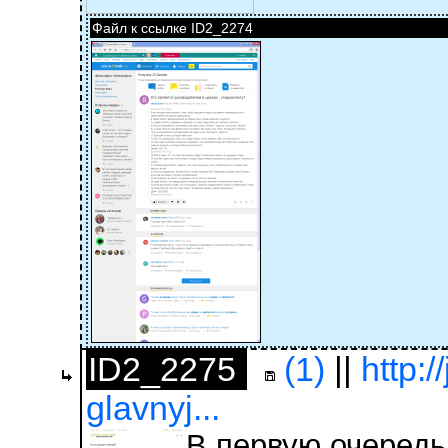
Файл к ссылке ID2_2274
ID2_2275
(1)
||
http:/
glavnyj...
В первую очередь,