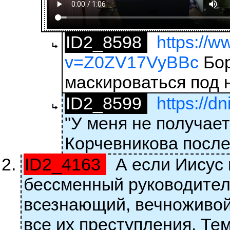
ID2_8598
https://
v=Z0ZV17VyBBc
Бор
маскироваться под 
ID2_8599
https://d
"У меня не получае
Корчевникова после
ID2_4163
А если Иисус г
бессменный руководитель
всезнающий, вечноживой.
все их преступления. Те