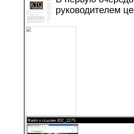
руководителем це
Файл к ссылке ID2_2275