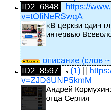
ID2_6848
https://www
v=tOfiNeRSwqA
«В церкви один г
интервью Всевол
описание (слов ~ 
ID2_8597
(1)
||
https
v=ZJD6UNP5kmM
Андрей Кормухин:
отца Сергия