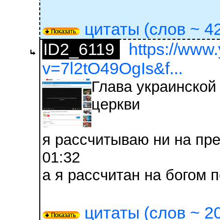
цитаты (слов ~ 42
ID2_6119
https://www
v=7l2tO49OgIs&f...
Глава украинской 
церкви
я рассчитываю ни на пр
01:32
а я рассчитан на богом 
цитаты (слов ~ 20