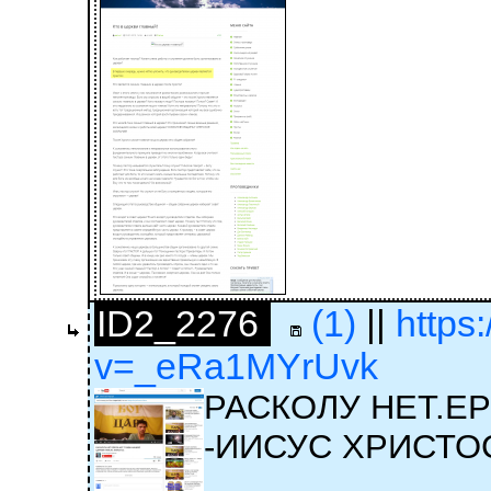
ID2_2276
(1)
||
https
v=_eRa1MYrUvk
РАСКОЛУ НЕТ.Е
-ИИСУС ХРИСТО