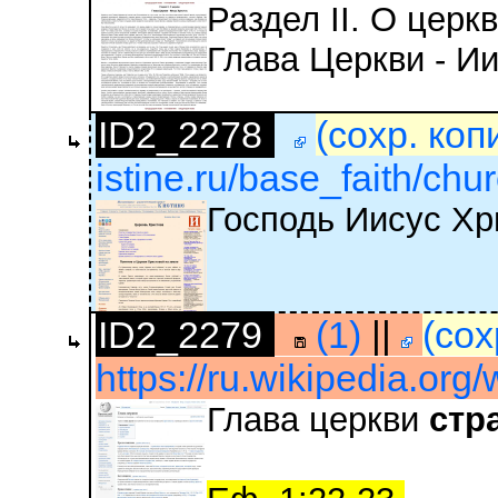
Раздел II. О церк
Глава Церкви - И
ID2_2278
(сохр. коп
istine.ru/base_faith/chur
Господь Иисус Хр
ID2_2279
(1)
||
(сох
https://ru.wikipedia.or
Глава церкви
стр