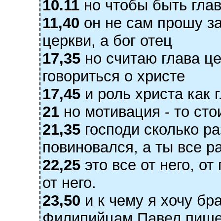
10.11
но чтобы быть глав
11,40
он не сам прошу з
церкви, а бог отец
17,35
но считаю глава це
говориться о христе
17,45
и роль христа как 
21
но мотивация - то стои
21,35
господи сколько ра
повиновался, а ты все ра
22,25
это все от него, от
от него.
23,50
и к чему я хочу бр
Филипийцам Павел пишет