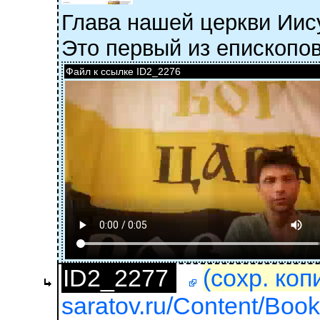
Глава нашей церкви Иису
Это первый из епископов
Файл к ссылке ID2_2276
ID2_2277
(сохр. коп
saratov.ru/Content/Books