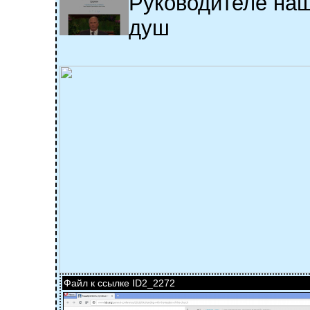
Руководителе на
душ
Файл к ссылке ID2_2272