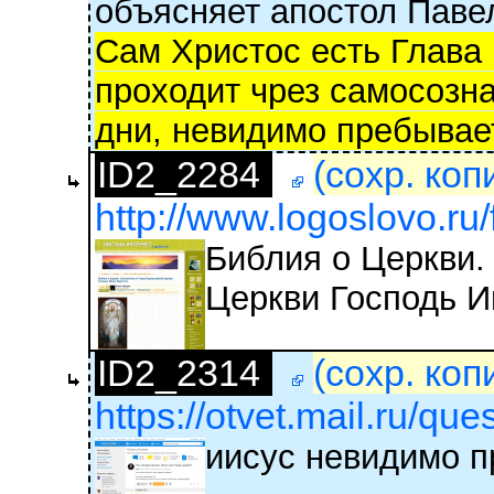
объясняет апостол Павел
Сам Христос есть Глава 
проходит чрез самосозна
дни, невидимо пребывае
ID2_2284
(сохр. коп
http://www.logoslovo.ru/
Библия о Церкви.
Церкви Господь И
ID2_2314
(сохр. коп
https://otvet.mail.ru/qu
иисус невидимо п