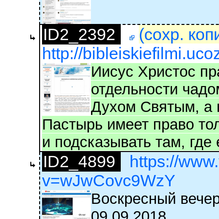
ID2_2392
(сохр. коп
http://bibleiskiefilmi.ucoz
Иисус Христос пр
отдельности чадо
Духом Святым, а 
Пастырь имеет право то
и подсказывать там, где 
ID2_4899
https://www
v=wJwCovc9WzY
Воскресный вече
09.09.2018