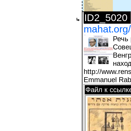
ID2_5020
mahat.org/
Речь
Сове
Венгр
наход
http://www.ren
Emmanuel Rabbi
Файл к ссылк