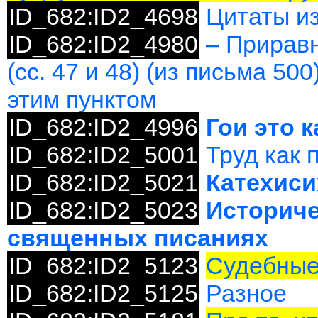
ID_682:ID2_4698
Цитаты из
ID_682:ID2_4980
– Прирав
(сс. 47 и 48) (из письма 50
этим пунктом
ID_682:ID2_4996
Гои это к
ID_682:ID2_5001
Труд как 
ID_682:ID2_5021
Катехиси
ID_682:ID2_5023
Историче
священных писаниях
ID_682:ID2_5123
Судебные
ID_682:ID2_5125
Разное