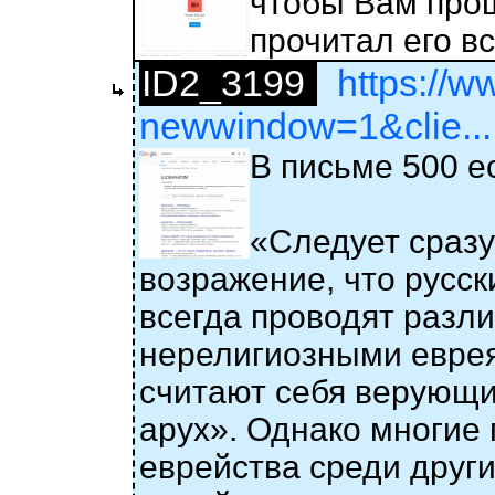
чтобы Вам прощ
прочитал его вс
ID2_3199
https://w
newwindow=1&clie...
В письме 500 ес
«Следует сразу
возражение, что русс
всегда проводят разл
нерелигиозными еврея
считают себя верующи
арух». Однако многие
еврейства среди други