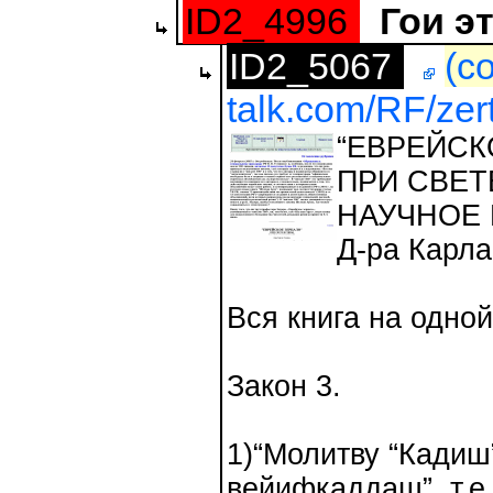
ID2_4996
Гои э
ID2_5067
(с
talk.com/RF/zer
“ЕВРЕЙСК
ПРИ СВЕТ
НАУЧНОЕ
Д-ра Карла
Вся книга на одно
Закон 3.
1)“Молитву “Кадиш
вейифкаддаш”, т.е