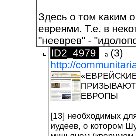
Здесь о том каким о
евреями. Т.е. в нек
"нееврев" - "идолоп
ID2_4979
(3)
http://communitari
«ЕВРЕЙСКИ
ПРИЗЫВАЮТ
ЕВРОПЫ
[13] необходимых для
иудеев, о котором Ш
миньяном (кворумом 