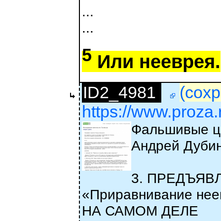
...
...
5
Или нееврея.
ID2_4981
(сохр
https://www.proza
Фальшивые ц
Андрей Дуби
3. ПРЕДЪЯВЛ
«Приравнивание неевр
НА САМОМ ДЕЛЕ