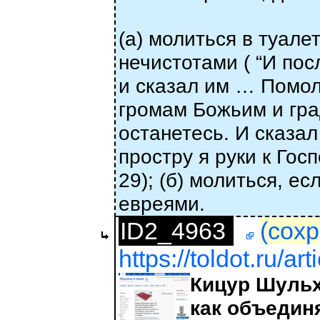
(а) молиться в туале
нечистотами ( “И по
и сказал им … Помол
громам Божьим и град
останетесь. И сказал
простру я руки к Гос
29); (б) молиться, е
евреями.
ID2_4963
(сохр
https://toldot.ru/ar
Кицур Шульх
как объединя