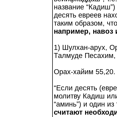
название “Кадиш”)
десять евреев нах
таким образом, ч
например, навоз 
1) Шулхан-арух, О
Талмуде Песахим, 
Орах-хайим 55,20.
“Если десять (евре
молитву Кадиш или
“аминь”) и один из
считают необходи