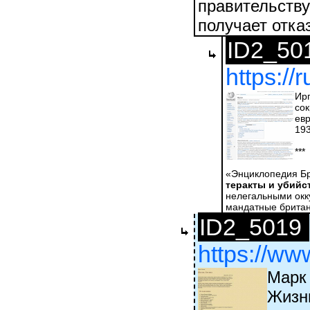
правительству
получает отказ
ID2_50
https://
Иргу́н Цваи
сокращённо
евр
193
***
«Энциклопедия Бр
теракты и убийс
нелегальными окку
мандатные британс
ID2_5019
https://ww
Марк
Жизн