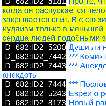
ID_682:ID2_5181
Про то, ч
когда он распускается чело
закрывается спит. В с связи
иудаизм только в меньшей
сердца людей подобными з
ID_682:ID2_5200
Души ли 
ID_682:ID2_7442
*** Комик
ID_682:ID2_7443
*** Анекд
анекдоты
ID_682:ID2_7444
*** Посло
ID_682:ID2_5243
Евреи о р
ID_682:ID2_8173
Новый ра