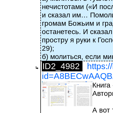
нечистотами («И пос
и сказал им… Помоли
громам Божьим и град
останетесь. И сказал
простру я руки к Гос
29);
б) молиться, если м
ID2_4982
https:
id=A8BECwAAQBA
Книга
Автор
А вот