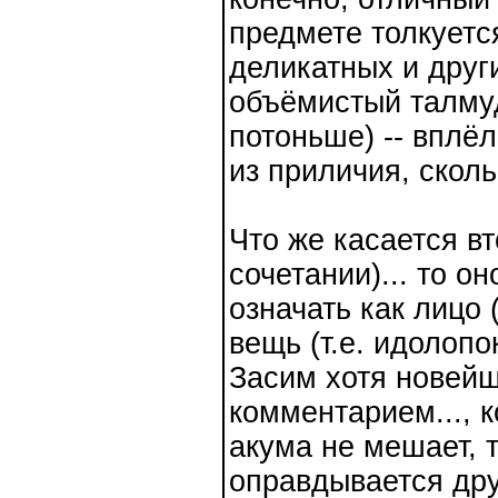
предмете толкуется
деликатных и други
объёмистый талму
потоньше) -- вплё
из приличия, сколь
Что же касается в
сочетании)... то о
означать как лицо 
вещь (т.е. идолоп
Засим хотя новейш
комментарием..., к
акума не мешает, 
оправдывается дру