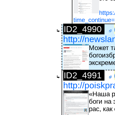
https
time_continu
ID2_4990
http://newsl
Может т
богоизбр
экскрем
ID2_4991
http://poiskp
«Наша р
боги на
рас, как