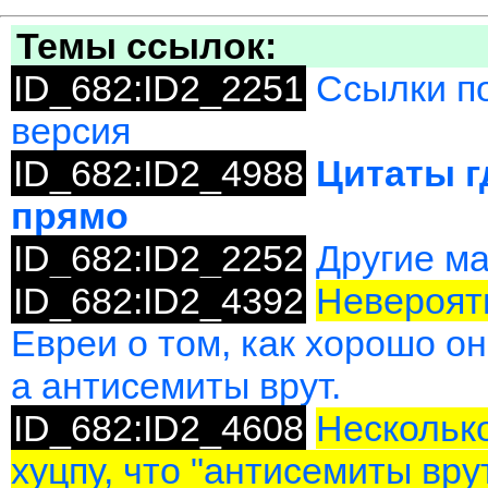
Темы ссылок:
ID_682:ID2_2251
Ссылки по
версия
ID_682:ID2_4988
Цитаты г
прямо
ID_682:ID2_2252
Другие м
ID_682:ID2_4392
Невероятн
Евреи о том, как хорошо о
а антисемиты врут.
ID_682:ID2_4608
Несколько
хуцпу, что "антисемиты вру