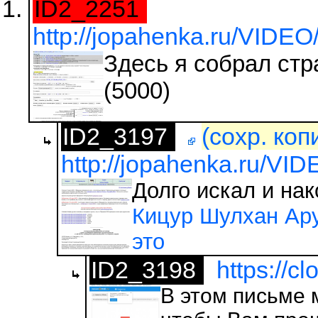
ID2_2251
http://jopahenka.ru/VIDE
Здесь я собрал ст
(5000)
ID2_3197
(сохр. коп
http://jopahenka.ru/VI
Долго искал и на
Кицур Шулхан Ару
это
ID2_3198
https://c
В этом письме 