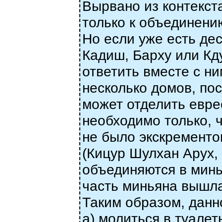
Вырвано из контекст
только к объединению
Но если уже есть де
Кадиш, Барху или Кду
ответить вместе с ни
несколько домов, по
может отделить евре
необходимо только,
не было экскременто
(Кицур Шулхан Арух, 
объединяются в минья
часть миньяна вышла,
Таким образом, данн
а) молиться в туалет