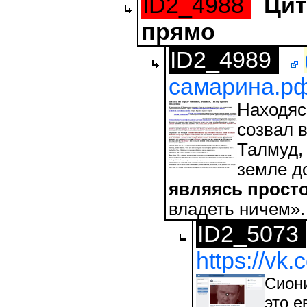
ID2_4988
Цит
прямо
ID2_4989
самарина.рф/
Находяс
созвал в
Талмуд, 
земле д
являясь просто
владеть ничем».
ID2_5073
https://v
Сиони
это е