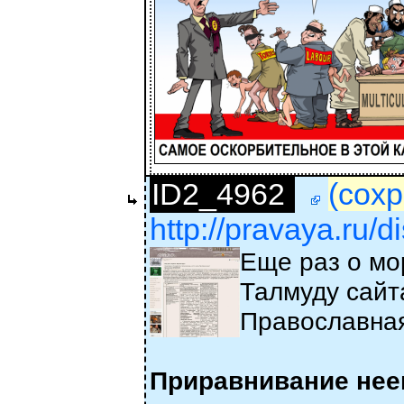
ID2_4962
(сохр
http://pravaya.ru/
Еще раз о мо
Талмуду сайта
Православна
Приравнивание неев