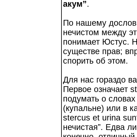
акум”
.
По нашему дословн
нечистом между эти
понимает Юстус. Н
существе прав; вп
спорить об этом.
Для нас гораздо ва
Первое означает st
подумать о словах
(купальне) или в к
stercus et urina s
нечистая”. Едва ли
конечно, отличный