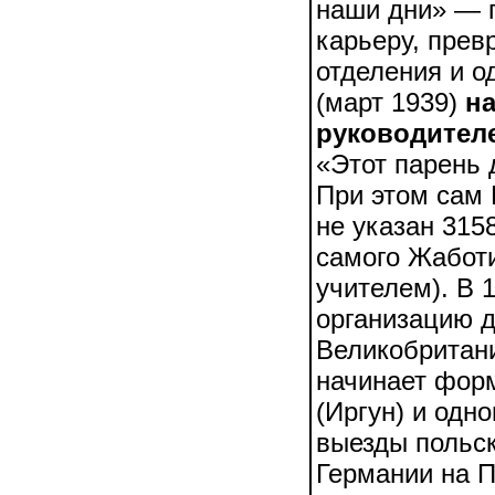
наши дни» — п
карьеру, прев
отделения и о
(март 1939)
н
руководител
«Этот парень 
При этом сам 
не указан 315
самого Жаботи
учителем). В 
организацию д
Великобритани
начинает фор
(Иргун) и одн
выезды польск
Германии на П