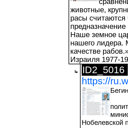
сравнен
животные, крупн
расы считаются 
предназначение 
Наше земное цар
нашего лидера. 
качестве рабов.
Израиля 1977-19
ID2_5016
https://ru
Беги
полит
минис
Нобелевской п