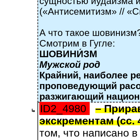
сущностью иудаизма и
(«Антисемитизм» // «С
А что такое шовинизм
Смотрим в Гугле:
ШОВИНИ́ЗМ
Мужской род
Крайний, наиболее р
проповедующий расо
разжигающий национ
ID2_4980
– Прира
экскрементам (сс. 4
том, что написано в