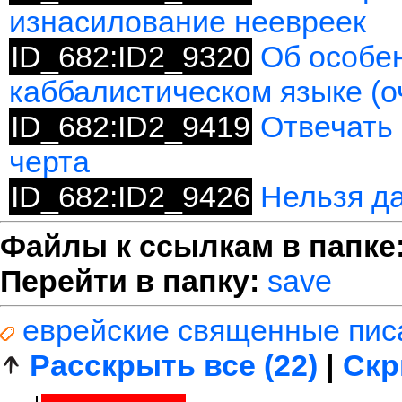
изнасилование неевреек
ID_682:ID2_9320
Об особе
каббалистическом языке (о
ID_682:ID2_9419
Отвечать 
черта
ID_682:ID2_9426
Нельзя да
Файлы к ссылкам в папке
Перейти в папку:
save
еврейские священные пис
Расскрыть все (22)
|
Скр