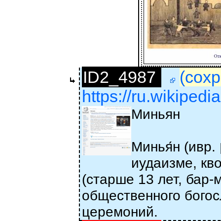
ID2_4987
(сохр
https://ru.wikiped
Миньян
Минья́н (ивр. ‏מִנְיָן‏‎ — счёт, подсчёт, число) — в
иудаизме, кв
(старше 13 лет, бар
общественного богос
церемоний.