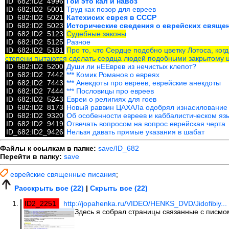
ID_682:ID2_4996
Гои это кал и навоз
ID_682:ID2_5001
Труд как позор для евреев
ID_682:ID2_5021
Катехисих еврея в СССР
ID_682:ID2_5023
Исторические сведения о еврейских свяще
ID_682:ID2_5123
Судебные законы
ID_682:ID2_5125
Разное
ID_682:ID2_5181
Про то, что Сердце подобно цветку Лотоса, когд
степени пытаются сделать сердца людей подобными закрытому ц
ID_682:ID2_5200
Души ли нЕЕврев из нечистых клепот?
ID_682:ID2_7442
*** Комик Романов о евреях
ID_682:ID2_7443
*** Анекдоты про евреев, еврейские анекдоты
ID_682:ID2_7444
*** Пословицы про евреев
ID_682:ID2_5243
Евреи о религиях для гоев
ID_682:ID2_8173
Новый раввин ЦАХАЛа одобрял изнасилование
ID_682:ID2_9320
Об особенности евреев и каббалистическом язы
ID_682:ID2_9419
Отвечать вопросом на вопрос еврейская черта
ID_682:ID2_9426
Нельзя давать прямые указания в шабат
Файлы к ссылкам в папке:
save/ID_682
Перейти в папку:
save
еврейские священные писания
;
Расскрыть все (22)
|
Скрыть все (22)
ID2_2251
http://jopahenka.ru/VIDEO/HENKS_DVD/Jidofibiy...
Здесь я собрал страницы связанные с писмо