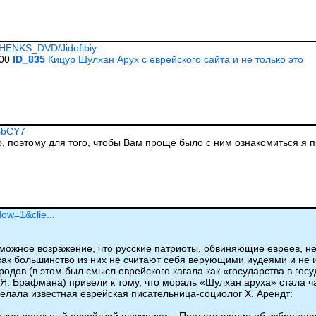
/HENKS_DVD/Jidofibiy...
500
ID_835
Кицур Шулхан Арух с еврейского сайта и не только это
DBbCY7
, поэтому для того, чтобы Вам проще было с ним ознакомиться я пр
ow=1&clie...
озможное возражение, что русские патриоты, обвиняющие евреев, н
как большинство из них не считают себя верующими иудеями и не
родов (в этом был смысл еврейского кагала как «государства в госу
 Я. Брафмана) привели к тому, что мораль «Шулхан аруха» стала 
елала известная еврейская писательница-социолог Х. Арендт: