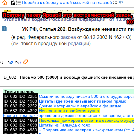
Перейти к объекту с этой ссылкой на главной
:::
ID_682
Письмо 500 (5000) и вообще фашистские писания ев
Темы ссылок:
ID_682:ID2_2251
Ссылки по поводу письма 500 и его аудио верс
ID_682:ID2_4988
Цитаты где гоев называют говном прямо
ID_682:ID2_2252
Другие материалы о еврейском фашизме
ID_682:ID2_4392
Невероятная еврейская хуцпа.
Евреи о том, как хорошо они должны относится к неевреям, а ант
ID_682:ID2_4608
Несколько примеров в ответ на еврейскую хуцпу
ID_682:ID2_4698
Цитаты из Талмуда о гоях
ID_682:ID2_4980
– Приравнивание нееврея к экскрементам (сс. 4