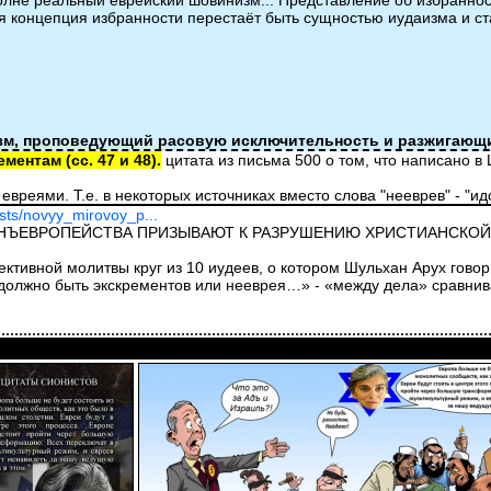
лне реальный еврейский шовинизм... Представление об избранности
ая концепция избранности перестаёт быть сущностью иудаизма и ст
зм, проповедующий расовую исключительность и разжигающи
ентам (сс. 47 и 48).
цитата из письма 500 о том, что написано в
 евреями. Т.е. в некоторых источниках вместо слова "нееврев" - "
osts/novyy_mirovoy_p...
АНЪЕВРОПЕЙСТВА ПРИЗЫВАЮТ К РАЗРУШЕНИЮ ХРИСТИАНСКО
ективной молитвы круг из 10 иудеев, о котором Шульхан Арух гов
должно быть экскрементов или нееврея…» - «между дела» сравнива