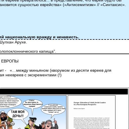
 евреев превратилось... в представление, что евреи будто бы
ановится сущностью еврейства» («Антисемитизм» // «Синтаксис».
й национальную вражду и ненависть.
 Шулхан Арухе.
идолопоклоннического капища".
Й ЕВРОПЫ
орит - «…между миньяном (кворумом из десяти евреев для
я неевреев с экскрементами (!)