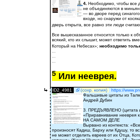
4.
Необходимо, чтобы все де
не объединяются в миньян,
— во дворе перед синагого
входе, но снаружи от косяк
дверь открыта, все равно эти люди счита
Все вышесказанное относится только к объ
всякий, кто их слышит, может ответить вм
Который на Небесах»;
необходимо толь
...
...
...
5
Или нееврея.
ID2_4981
(сохр. копия)
https://www.p
Фальшивые цитаты из Тал
Андрей Дубин
3. ПРЕДЪЯВЛЕНО (цитата и
«Приравнивание нееврея к 
НА САМОМ ДЕЛЕ
Вырвано из контекста: «Вс
произносят Кадиш, Барху или Кдушу, то вс
не может отделить евреев от их Отца, К