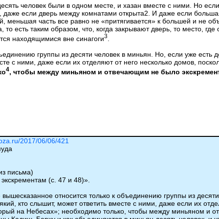
сять человек были в одном месте, и хазан вместе с ними. Но если 
 даже если дверь между комнатами открыта2. И даже если большая 
й, меньшая часть все равно не «притягивается» к большей и не об
а, то есть таким образом, что, когда закрывают дверь, то место, гд
3
ются находящимися вне синагоги
.
единению группы из десяти человек в миньян. Но, если уже есть д
есте с ними, даже если их отделяют от него несколько домов, поск
4
ко
, чтобы между миньяном и отвечающим не было экскремен
roza.ru/2017/06/06/421
муда
з письма)
экскрементам (с. 47 и 48)».
е вышесказанное относится только к объединению группы из десяти 
який, кто слышит, может ответить вместе с ними, даже если их отд
оторый на Небесах»; необходимо только, чтобы между миньяном и 