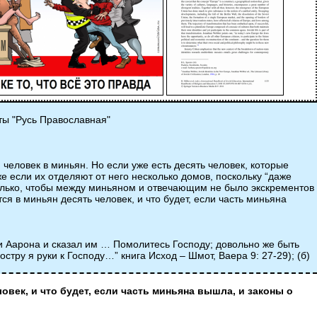
ты "Русь Православная"
 человек в миньян. Но если уже есть десять человек, которые
же если их отделяют от него несколько домов, поскольку “даже
только, чтобы между миньяном и отвечающим не было экскрементов
я в миньян десять человек, и что будет, если часть миньяна
 и Аарона и сказал им … Помолитесь Господу; довольно же быть
остру я руки к Господу…” книга Исход – Шмот, Ваера 9: 27-29); (б)
век, и что будет, если часть миньяна вышла, и законы о