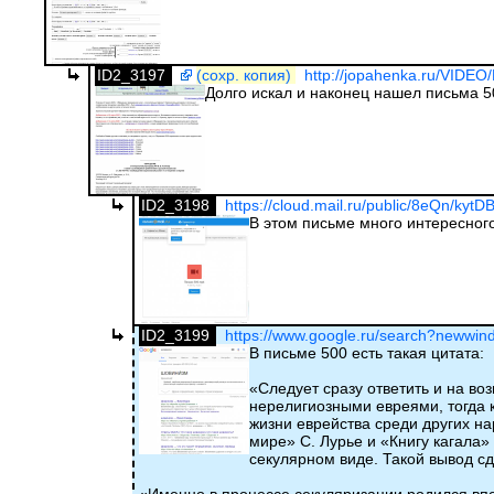
ID2_3197
(сохр. копия)
http://jopahenka.ru/VIDEO
Долго искал и наконец нашел письма 
ID2_3198
https://cloud.mail.ru/public/8eQn/kyt
В этом письме много интересного
ID2_3199
https://www.google.ru/search?newwind
В письме 500 есть такая цитата:
«Следует сразу ответить и на в
нерелигиозными евреями, тогда 
жизни еврейства среди других на
мире» С. Лурье и «Книгу кагала»
секулярном виде. Такой вывод сд