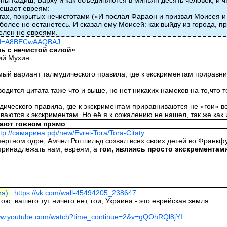
оны Кадиш, Барху и как объединяются в миньян десять человек, и чт
рещает евреям:
стах, покрытых нечистотами («И послал Фараон и призвал Моисея 
 более не останетесь. И сказал ему Моисей: как выйду из города, пр
елен не евреями.
?id=A8BECwAAQBAJ...
ь с нечистой силой»
ий Мухин
амый вариант талмудического правила, где к экскриментам приравни
водится цитата таже что и выше, но нет никаких намеков на то,что 
ического правила, где к экскриментам приравниваются не «гои» во
иваются к экскриментам. Но её я к сожалению не нашел, так же как
вают говном прямо
ttp://самарина.рф/new/Evrei-Tora/Tora-Citaty...
ертном одре, Амчел Ротшильд созвал всех своих детей во Франкфур
принадлежать нам, евреям, а
гои, являясь просто экскрементам
ия)
https://vk.com/wall-45494205_238647
ою: вашего тут ничего нет, гои, Украина - это еврейская земля.
www.youtube.com/watch?time_continue=2&v=gQOhRQl8jYI