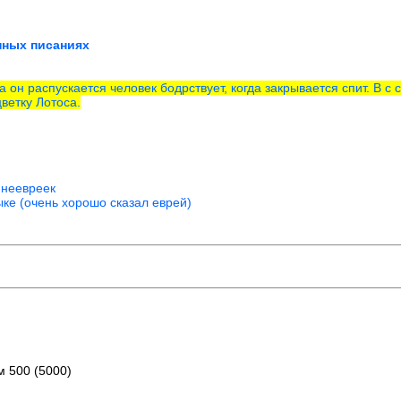
нных писаниях
а он распускается человек бодрствует, когда закрывается спит. В с 
ветку Лотоса.
 неевреек
ке (очень хорошо сказал еврей)
м 500 (5000)