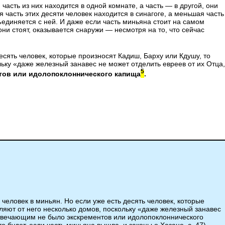
часть из них находится в одной комнате, а часть — в другой, они
часть этих десяти человек находится в синагоге, а меньшая часть
ъединяется с ней. И даже если часть миньяна стоит на самом
е они стоят, оказывается снаружи — несмотря на то, что сейчас
есять человек, которые произносят Кадиш, Барху или Кдушу, то
ольку «даже железный занавес не может отделить евреев от их Отца,
5
тов или идолопоклоннического капища
.
человек в миньян. Но если уже есть десять человек, которые
еляют от него несколько домов, поскольку «даже железный занавес
отвечающим не было экскрементов или идолопоклоннического