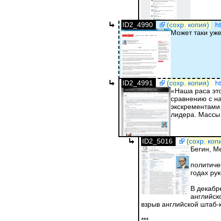
ID2_4990
(сохр. копия)
h
Может таки уже
ID2_4991
(сохр. копия)
h
«Наша раса это
сравнению с на
экскрементами
лидера. Массы 
ID2_5016
(сохр. коп
Бегин, М
политиче
годах ру
В декабр
английск
взрыв английской штаб-к
***