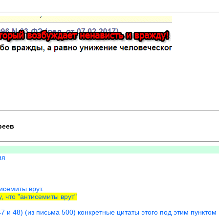
реев
ия
исемиты врут.
, что "антисемиты врут"
7 и 48) (из письма 500) конкретные цитаты этого под этим пунктом