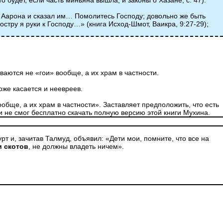
о будет, если часть миньяна вышла, и законы о Хазане, с. 47).
и Аарона и сказал им… Помолитесь Господу; довольно же быть
остру я руки к Господу…» (книга Исход-Шмот, Ваикра, 9:27-29);
ваются не «гои» вообще, а их храм в частности.
тоже касается и неевреев.
обще, а их храм в частности». Заставляет предположить, что есть
 и не смог бесплатно скачать полную версию этой книги Мухина.
т и, зачитав Талмуд, объявил: «Дети мои, помните, что все на
и скотов
, не должны владеть ничем».