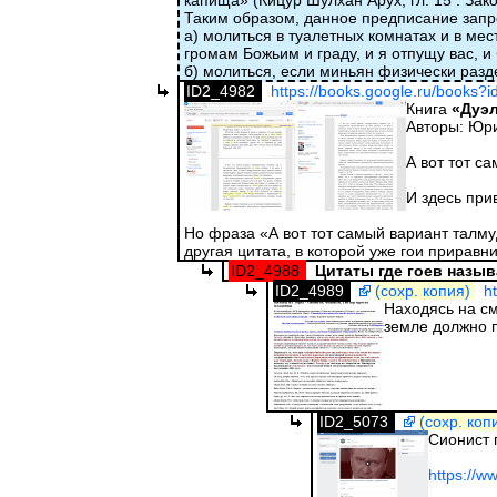
капища» (Кицур Шулхан Арух, гл. 15 : Зак
Таким образом, данное предписание зап
а) молиться в туалетных комнатах и в ме
громам Божьим и граду, и я отпущу вас, и
б) молиться, если миньян физически разд
ID2_4982
https://books.google.ru/books
Книга
«Дуэл
Авторы: Юр
А вот тот с
И здесь при
Но фраза «А вот тот самый вариант талмуд
другая цитата, в которой уже гои приравн
ID2_4988
Цитаты где гоев назы
ID2_4989
(сохр. копия)
h
Находясь на см
земле должно 
ID2_5073
(сохр. коп
Сионист г
https://