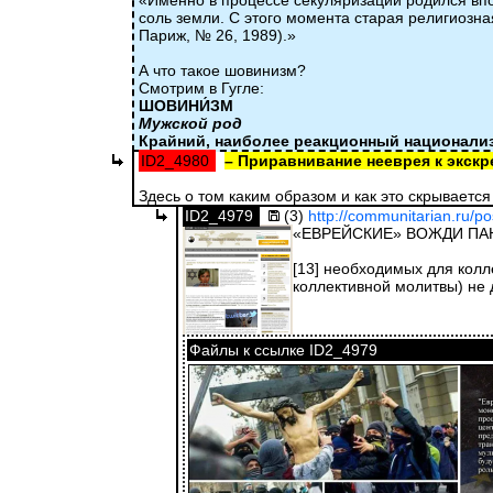
«Именно в процессе секуляризации родился впо
соль земли. С этого момента старая религиозн
Париж, № 26, 1989).»
А что такое шовинизм?
Смотрим в Гугле:
ШОВИНИ́ЗМ
Мужской род
Крайний, наиболее реакционный национали
ID2_4980
– Приравнивание нееврея к экскрем
Здесь о том каким образом и как это скрывается
ID2_4979
(3)
http://communitarian.ru/p
«ЕВРЕЙСКИЕ» ВОЖДИ П
[13] необходимых для колл
коллективной молитвы) не 
Файлы к ссылке ID2_4979