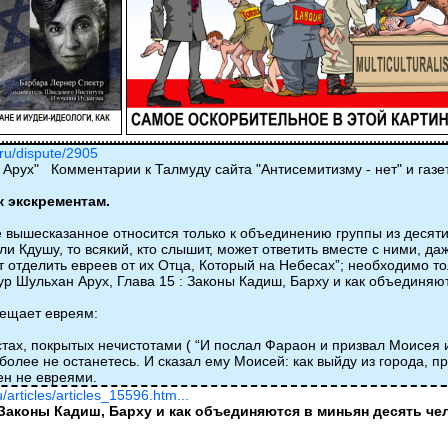
.ru/dispute/2905
Арух" Комментарии к Талмуду сайта "Антисемитизму - нет" и газе
 экскрементам.
се вышесказанное относится только к объединению группы из десяти
и Кдушу, то всякий, кто слышит, может ответить вместе с ними, да
 отделить евреев от их Отца, Который на Небесах”; необходимо 
р Шульхан Арух, Глава 15 : Законы Кадиш, Барху и как объединяютс
рещает евреям:
естах, покрытых нечистотами ( “И послал Фараон и призвал Моисея
более не останетесь. И сказал ему Моисей: как выйду из города, пр
ен не евреями.
ru/articles/articles_15596.htm...
Законы Кадиш, Барху и как объединяются в миньян десять чело