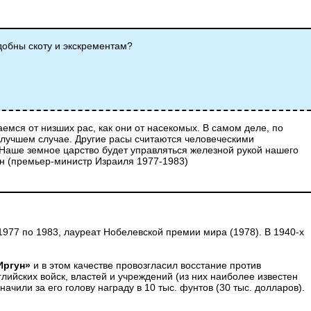
одобны скоту и экскрементам?
емся от низших рас, как они от насекомых. В самом деле, по
в лучшем случае. Другие расы считаются человеческими
Наше земное царство будет управляться железной рукой нашего
ин (премьер-министр Израиля 1977-1983)
977 по 1983, лауреат Нобелевской премии мира (1978). В 1940-х
Иргун»
и в этом качестве провозгласил восстание против
лийских войск, властей и учреждений (из них наиболее известен
чили за его голову награду в 10 тыс. фунтов (30 тыс. долларов).