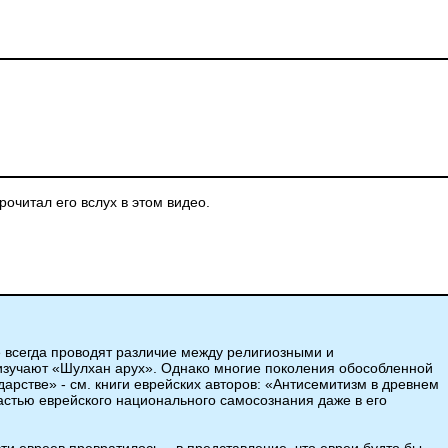
очитал его вслух в этом видео.
е всегда проводят различие между религиозными и
 изучают «Шулхан арух». Однако многие поколения обособленной
дарстве» - см. книги еврейских авторов: «Антисемитизм в древнем
частью еврейского национального самосознания даже в его