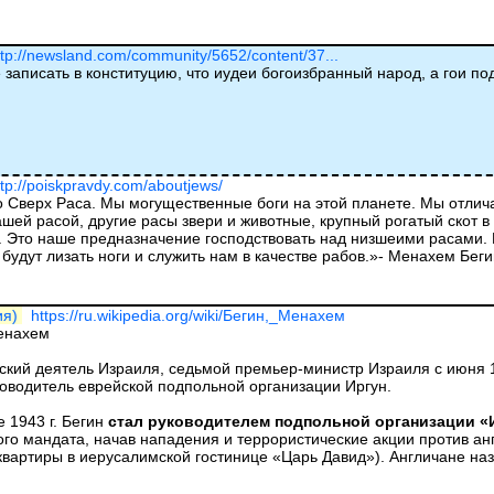
ttp://newsland.com/community/5652/content/37...
 записать в конституцию, что иудеи богоизбранный народ, а гои п
ttp://poiskpravdy.com/aboutjews/
 Сверх Раса. Мы могущественные боги на этой планете. Мы отлича
шей расой, другие расы звери и животные, крупный рогатый скот 
. Это наше предназначение господствовать над низшеими расами. 
будут лизать ноги и служить нам в качестве рабов.»- Менахем Бег
ия)
https://ru.wikipedia.org/wiki/Бегин,_Менахем
енахем
ский деятель Израиля, седьмой премьер-министр Израиля с июня 1
ководитель еврейской подпольной организации Иргун.
е 1943 г. Бегин
стал руководителем подпольной организации «
ого мандата, начав нападения и террористические акции против анг
вартиры в иерусалимской гостинице «Царь Давид»). Англичане назна