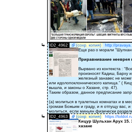
ID2_4962
(сохр. копия)
http://pravaya
Еще раз о морали "Шулхан 
Приравнивание нееврея к
Вырвано из контекста : “В
произносят Кадиш, Барху ил
железный занавес не может
или идолопоклоннического капища.” ( Кицу
вышла, и законы о Хазане, стр. 47).
Таким образом, данное предписание зап
(а) молиться в туалетных комнатах и в м
громам Божьим и граду, и я отпущу вас, и 
молиться, если миньян физически раздел
ID2_4963
(сохр. копия)
https://toldot.
Кицур Шульхан Арух 15. 
хазане