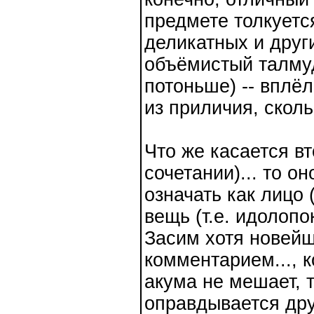
предмете толкуется
деликатных и други
объёмистый талму
потоньше) -- вплё
из приличия, сколь
Что же касается в
сочетании)... то о
означать как лицо 
вещь (т.е. идолоп
Засим хотя новейш
комментарием..., к
акума не мешает, 
оправдывается дру