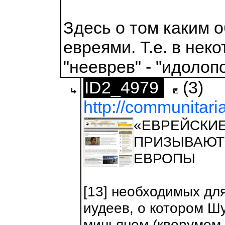
Здесь о том каким о
евреями. Т.е. в нек
"нееврев" - "идолоп
ID2_4979
(3)
http://communitari
«ЕВРЕЙСКИ
ПРИЗЫВАЮТ
ЕВРОПЫ
[13] необходимых для
иудеев, о котором Ш
миньяном (кворумом 