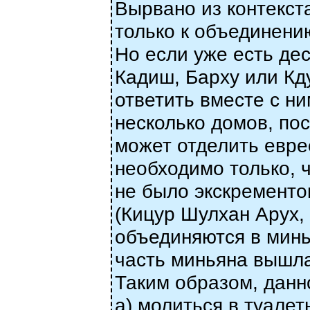
Вырвано из контекст
только к объединению
Но если уже есть де
Кадиш, Барху или Кду
ответить вместе с ни
несколько домов, по
может отделить евре
необходимо только,
не было экскременто
(Кицур Шулхан Арух, 
объединяются в минья
часть миньяна вышла,
Таким образом, данн
а) молиться в туалет