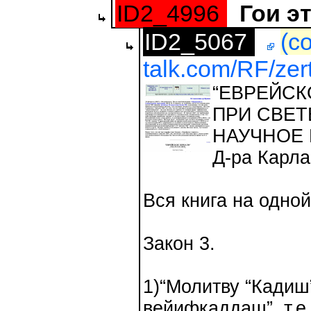
ID2_4996
Гои э
ID2_5067
(с
talk.com/RF/zer
“ЕВРЕЙСК
ПРИ СВЕТ
НАУЧНОЕ
Д-ра Карла
Вся книга на одно
Закон 3.
1)“Молитву “Кадиш
вейифкаддаш”, т.е