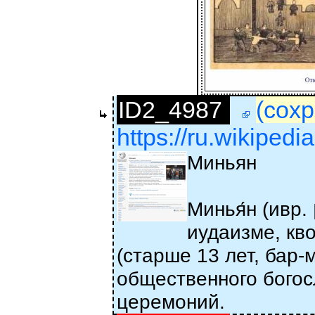
ID2_4987
(сохр
https://ru.wikiped
Миньян
Минья́н (ивр. ‏מִנְיָן‏‎ — счёт, подсчёт, число) — в
иудаизме, кв
(старше 13 лет, бар
общественного богос
церемоний.