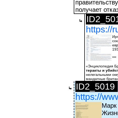
правительству
получает отказ
ID2_50
https://
Иргу́н Цваи
сокращённо
евр
193
***
«Энциклопедия Бр
теракты и убийс
нелегальными окку
мандатные британс
ID2_5019
https://ww
Марк
Жизн