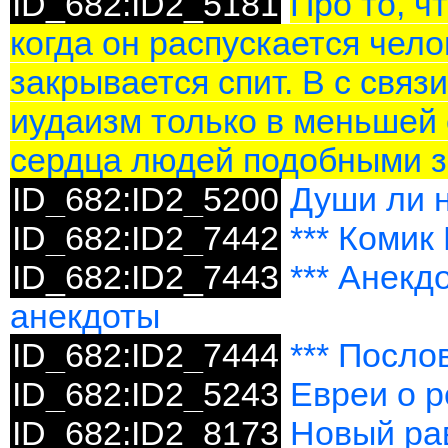
ID_682:ID2_5181
Про то, ч
когда он распускается чело
закрывается спит. В с связи
иудаизм только в меньшей
сердца людей подобными з
ID_682:ID2_5200
Души ли 
ID_682:ID2_7442
*** Комик
ID_682:ID2_7443
*** Анекд
анекдоты
ID_682:ID2_7444
*** Посло
ID_682:ID2_5243
Евреи о р
ID_682:ID2_8173
Новый ра