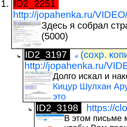
ID2_2251
http://jopahenka.ru/VIDE
Здесь я собрал ст
(5000)
ID2_3197
(сохр. коп
http://jopahenka.ru/VI
Долго искал и на
Кицур Шулхан Ару
это
ID2_3198
https://c
В этом письме 