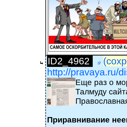
ID2_4962
(сохр
http://pravaya.ru/
Еще раз о мо
Талмуду сайта
Православна
Приравнивание неев