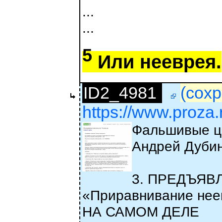
...
...
5
Или нееврея.
ID2_4981
(сохр
https://www.proza
Фальшивые ц
Андрей Дуби
3. ПРЕДЪЯВЛ
«Приравнивание неевр
НА САМОМ ДЕЛЕ