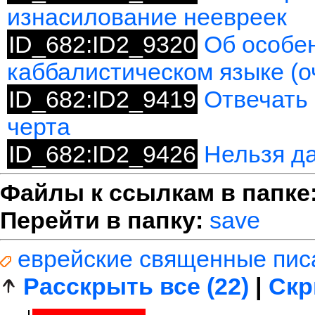
изнасилование неевреек
ID_682:ID2_9320
Об особе
каббалистическом языке (о
ID_682:ID2_9419
Отвечать 
черта
ID_682:ID2_9426
Нельзя да
Файлы к ссылкам в папке
Перейти в папку:
save
еврейские священные пис
Расскрыть все (22)
|
Скр