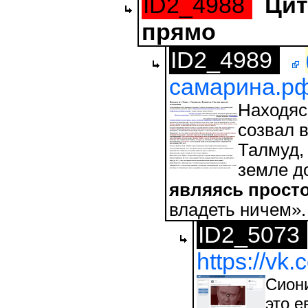
ID2_4988
Цит
прямо
ID2_4989
самарина.рф/
Находяс
созвал в
Талмуд, 
земле д
являясь просто
владеть ничем».
ID2_5073
https://v
Сиони
это е