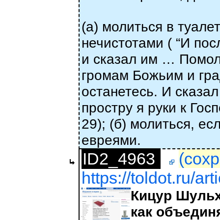
(а) молиться в туале
нечистотами ( “И по
и сказал им … Помол
громам Божьим и град
останетесь. И сказал
простру я руки к Гос
29); (б) молиться, е
евреями.
ID2_4963
(сохр
https://toldot.ru/ar
Кицур Шульх
как объединя