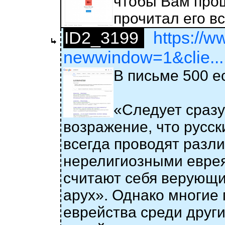
чтобы Вам прощ
прочитал его вс
ID2_3199
https://w
newwindow=1&clie...
В письме 500 ес
«Следует сразу
возражение, что русс
всегда проводят разл
нерелигиозными еврея
считают себя верующи
арух». Однако многие
еврейства среди други