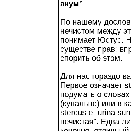
акум”
.
По нашему дословн
нечистом между эти
понимает Юстус. Н
существе прав; вп
спорить об этом.
Для нас гораздо ва
Первое означает st
подумать о словах
(купальне) или в к
stercus et urina s
нечистая”. Едва ли
конечно, отличный