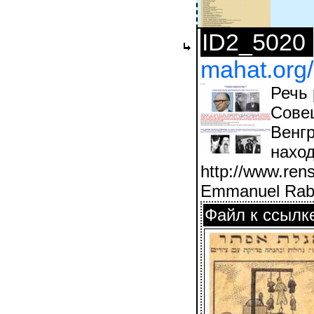
ID2_5020
mahat.org/
Речь
Сове
Венгр
наход
http://www.ren
Emmanuel Rabbi
Файл к ссылк