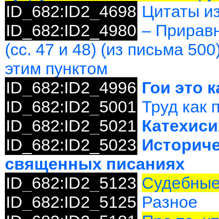
ID_682:ID2_4698
Цитаты из
ID_682:ID2_4980
– Прирав
(сс. 47 и 48) (из письма 50
этим пунктом
ID_682:ID2_4996
Гои это к
ID_682:ID2_5001
Труд как 
ID_682:ID2_5021
Катехиси
ID_682:ID2_5023
Историче
священных писаниях
ID_682:ID2_5123
Судебные
ID_682:ID2_5125
Разное