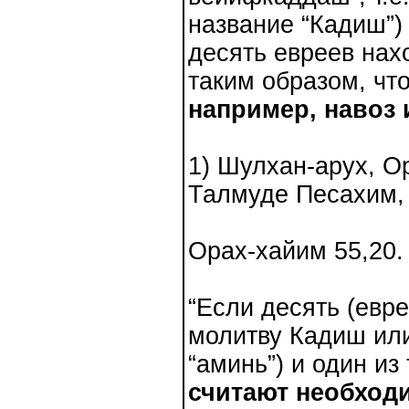
название “Кадиш”)
десять евреев нах
таким образом, ч
например, навоз 
1) Шулхан-арух, О
Талмуде Песахим, 
Орах-хайим 55,20.
“Если десять (евре
молитву Кадиш или
“аминь”) и один из
считают необходи