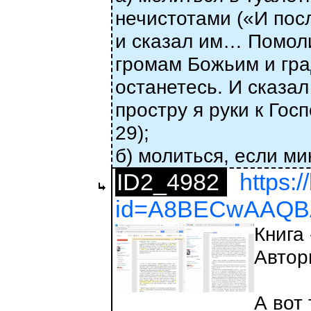
нечистотами («И пос
и сказал им… Помоли
громам Божьим и град
останетесь. И сказал
простру я руки к Гос
29);
б) молиться, если м
ID2_4982
https:
id=A8BECwAAQBA
Книга
Автор
А вот