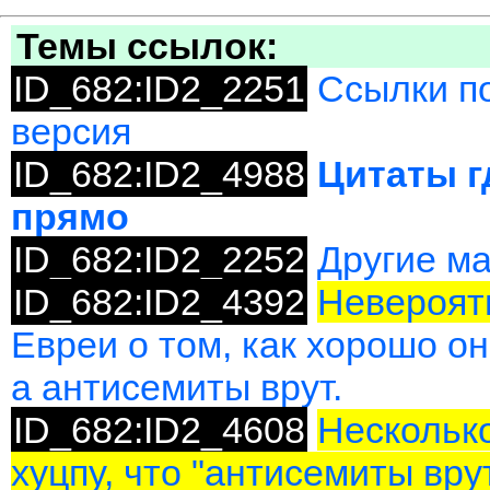
Темы ссылок:
ID_682:ID2_2251
Ссылки по
версия
ID_682:ID2_4988
Цитаты г
прямо
ID_682:ID2_2252
Другие м
ID_682:ID2_4392
Невероятн
Евреи о том, как хорошо о
а антисемиты врут.
ID_682:ID2_4608
Несколько
хуцпу, что "антисемиты вру