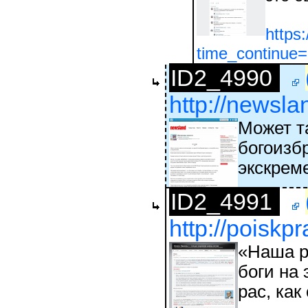
https
time_continu
ID2_4990
http://newsl
Может т
богоизбр
экскрем
ID2_4991
http://poiskp
«Наша р
боги на
рас, как