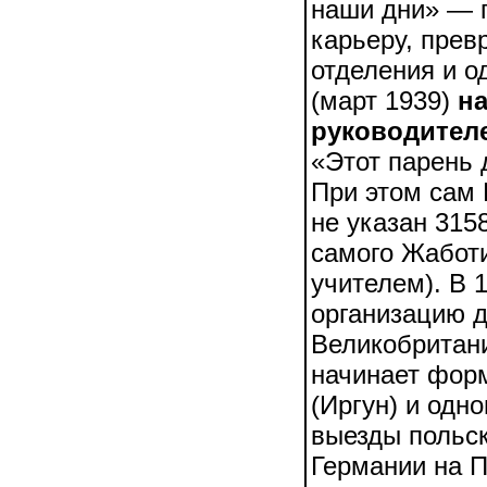
наши дни» — п
карьеру, прев
отделения и о
(март 1939)
н
руководител
«Этот парень 
При этом сам 
не указан 315
самого Жаботи
учителем). В 
организацию д
Великобритани
начинает фор
(Иргун) и одн
выезды польск
Германии на П