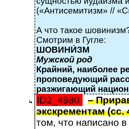
сущностью иудаизма и
(«Антисемитизм» // «С
А что такое шовинизм
Смотрим в Гугле:
ШОВИНИ́ЗМ
Мужской род
Крайний, наиболее р
проповедующий расо
разжигающий национ
ID2_4980
– Прира
экскрементам (сс. 4
том, что написано в