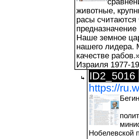
сравнен
животные, крупн
расы считаются 
предназначение 
Наше земное цар
нашего лидера. 
качестве рабов.
Израиля 1977-19
ID2_5016
https://ru
Беги
полит
минис
Нобелевской п