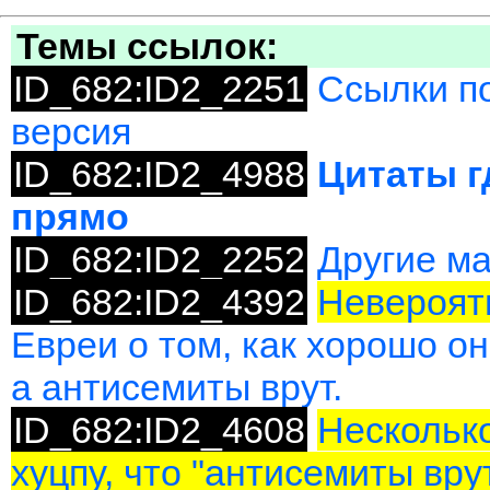
Темы ссылок:
ID_682:ID2_2251
Ссылки по
версия
ID_682:ID2_4988
Цитаты г
прямо
ID_682:ID2_2252
Другие м
ID_682:ID2_4392
Невероятн
Евреи о том, как хорошо о
а антисемиты врут.
ID_682:ID2_4608
Несколько
хуцпу, что "антисемиты вру