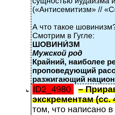
сущностью иудаизма и
(«Антисемитизм» // «С
А что такое шовинизм
Смотрим в Гугле:
ШОВИНИ́ЗМ
Мужской род
Крайний, наиболее р
проповедующий расо
разжигающий национ
ID2_4980
– Прира
экскрементам (сс. 4
том, что написано в