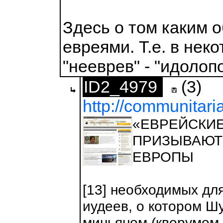
Здесь о том каким о
евреями. Т.е. в нек
"нееврев" - "идолоп
ID2_4979
(3)
http://communitari
«ЕВРЕЙСКИ
ПРИЗЫВАЮТ
ЕВРОПЫ
[13] необходимых для
иудеев, о котором Ш
миньяном (кворумом 