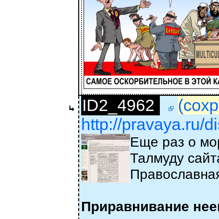
ID2_4962
(сохр
http://pravaya.ru/
Еще раз о мо
Талмуду сайта
Православна
Приравнивание неев