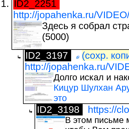
ID2_2251
http://jopahenka.ru/VIDE
Здесь я собрал ст
(5000)
ID2_3197
(сохр. коп
http://jopahenka.ru/VI
Долго искал и на
Кицур Шулхан Ару
это
ID2_3198
https://c
В этом письме 