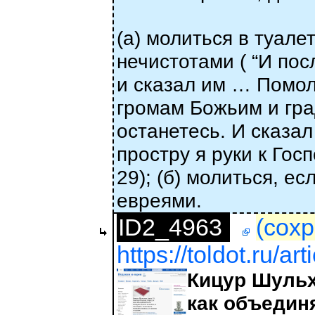
(а) молиться в туале
нечистотами ( “И по
и сказал им … Помол
громам Божьим и град
останетесь. И сказал
простру я руки к Гос
29); (б) молиться, е
евреями.
ID2_4963
(сохр
https://toldot.ru/ar
Кицур Шульх
как объединя