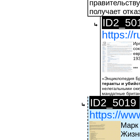
правительству
получает отказ
ID2_50
https://
Иргу́н Цваи
сокращённо
евр
193
***
«Энциклопедия Бр
теракты и убийс
нелегальными окку
мандатные британс
ID2_5019
https://ww
Марк
Жизн