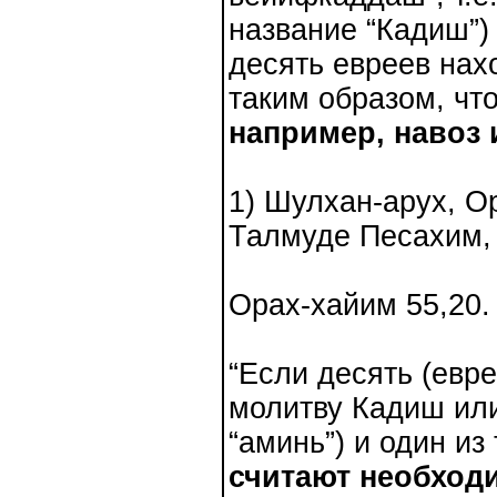
название “Кадиш”)
десять евреев нах
таким образом, ч
например, навоз 
1) Шулхан-арух, О
Талмуде Песахим, 
Орах-хайим 55,20.
“Если десять (евре
молитву Кадиш или
“аминь”) и один из
считают необходи