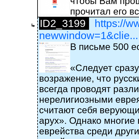
чтобы Вам прощ
прочитал его вс
ID2_3199
https://w
newwindow=1&clie...
В письме 500 ес
«Следует сразу
возражение, что русс
всегда проводят разл
нерелигиозными еврея
считают себя верующи
арух». Однако многие
еврейства среди други