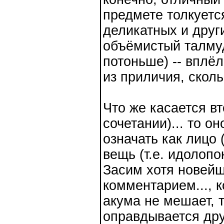
предмете толкуется
деликатных и други
объёмистый талму
потоньше) -- вплё
из приличия, сколь
Что же касается в
сочетании)... то о
означать как лицо 
вещь (т.е. идолоп
Засим хотя новейш
комментарием..., к
акума не мешает, 
оправдывается дру