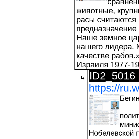
сравнен
животные, крупн
расы считаются 
предназначение 
Наше земное цар
нашего лидера. 
качестве рабов.
Израиля 1977-19
ID2_5016
https://ru
Беги
полит
минис
Нобелевской п