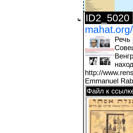
ID2_5020
mahat.org/
Речь
Сове
Венгр
наход
http://www.ren
Emmanuel Rabbi
Файл к ссылк