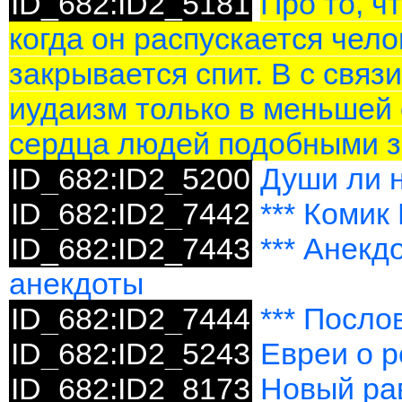
ID_682:ID2_5181
Про то, ч
когда он распускается чело
закрывается спит. В с связи
иудаизм только в меньшей
сердца людей подобными з
ID_682:ID2_5200
Души ли 
ID_682:ID2_7442
*** Комик
ID_682:ID2_7443
*** Анекд
анекдоты
ID_682:ID2_7444
*** Посло
ID_682:ID2_5243
Евреи о р
ID_682:ID2_8173
Новый ра