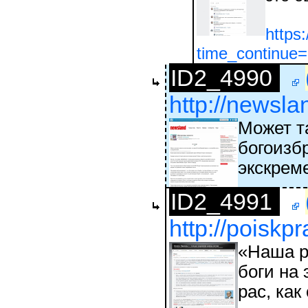
https
time_continu
ID2_4990
http://newsl
Может т
богоизбр
экскрем
ID2_4991
http://poiskp
«Наша р
боги на
рас, как