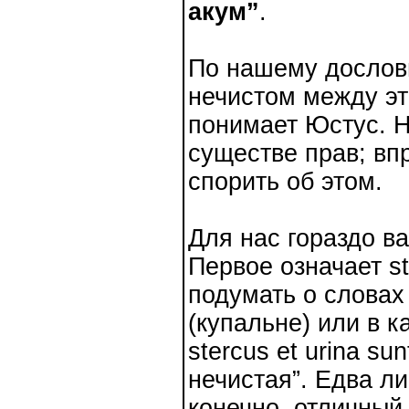
акум”
.
По нашему дословн
нечистом между эти
понимает Юстус. Н
существе прав; вп
спорить об этом.
Для нас гораздо ва
Первое означает st
подумать о словах
(купальне) или в к
stercus et urina s
нечистая”. Едва ли
конечно, отличный