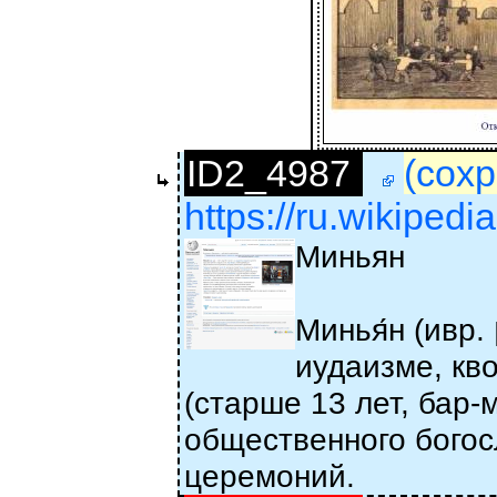
ID2_4987
(сохр
https://ru.wikiped
Миньян
Минья́н (ивр. ‏מִנְיָן‏‎ — счёт, подсчёт, число) — в
иудаизме, кв
(старше 13 лет, бар
общественного богос
церемоний.