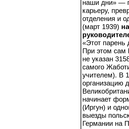
наши дни» — п
карьеру, прев
отделения и о
(март 1939)
н
руководител
«Этот парень 
При этом сам 
не указан 315
самого Жаботи
учителем). В 
организацию д
Великобритани
начинает фор
(Иргун) и одн
выезды польск
Германии на П