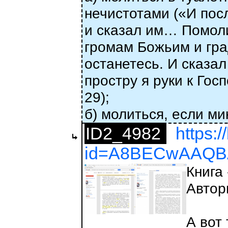
нечистотами («И пос
и сказал им… Помоли
громам Божьим и град
останетесь. И сказал
простру я руки к Гос
29);
б) молиться, если м
ID2_4982
https:
id=A8BECwAAQBA
Книга
Автор
А вот