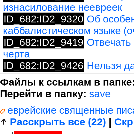
изнасилование неевреек
ID_682:ID2_9320
Об особе
каббалистическом языке (о
ID_682:ID2_9419
Отвечать 
черта
ID_682:ID2_9426
Нельзя да
Файлы к ссылкам в папке
Перейти в папку:
save
еврейские священные пис
Расскрыть все (22)
|
Скр