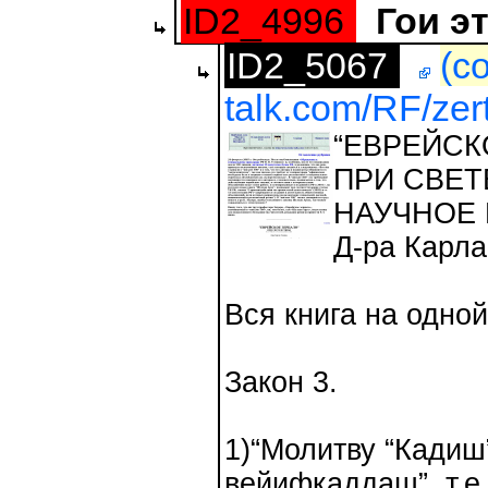
ID2_4996
Гои э
ID2_5067
(с
talk.com/RF/zer
“ЕВРЕЙСК
ПРИ СВЕТ
НАУЧНОЕ
Д-ра Карла
Вся книга на одно
Закон 3.
1)“Молитву “Кадиш
вейифкаддаш”, т.е