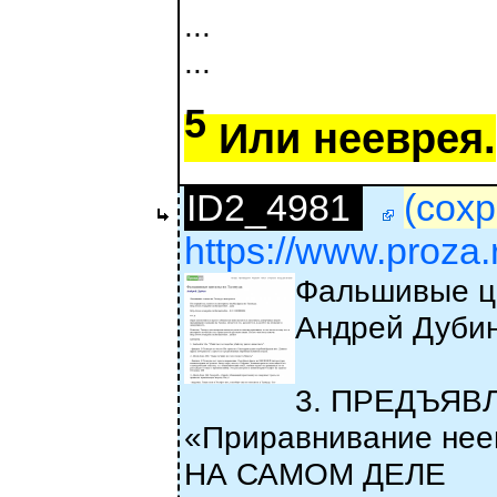
...
...
5
Или нееврея.
ID2_4981
(сохр
https://www.proza
Фальшивые ц
Андрей Дуби
3. ПРЕДЪЯВЛ
«Приравнивание неевр
НА САМОМ ДЕЛЕ