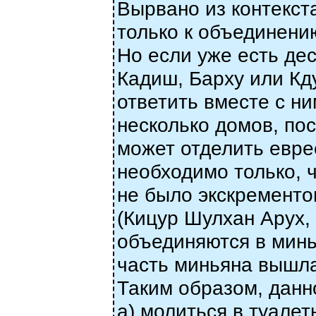
Вырвано из контекст
только к объединению
Но если уже есть де
Кадиш, Барху или Кду
ответить вместе с ни
несколько домов, по
может отделить евре
необходимо только,
не было экскременто
(Кицур Шулхан Арух, 
объединяются в минья
часть миньяна вышла,
Таким образом, данн
а) молиться в туалет