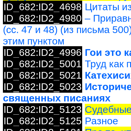
ID_682:ID2_4698
Цитаты из
ID_682:ID2_4980
– Прирав
(сс. 47 и 48) (из письма 50
этим пунктом
ID_682:ID2_4996
Гои это к
ID_682:ID2_5001
Труд как 
ID_682:ID2_5021
Катехиси
ID_682:ID2_5023
Историче
священных писаниях
ID_682:ID2_5123
Судебные
ID_682:ID2_5125
Разное