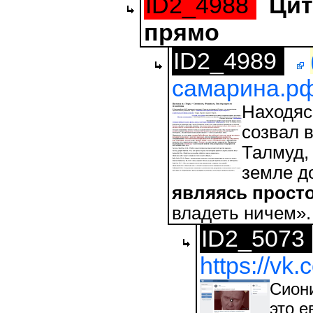
ID2_4988
Цит
прямо
ID2_4989
самарина.рф/
Находяс
созвал в
Талмуд, 
земле д
являясь просто
владеть ничем».
ID2_5073
https://v
Сиони
это е