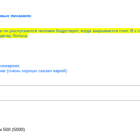
нных писаниях
а он распускается человек бодрствует, когда закрывается спит. В с 
ветку Лотоса.
 неевреек
ке (очень хорошо сказал еврей)
м 500 (5000)