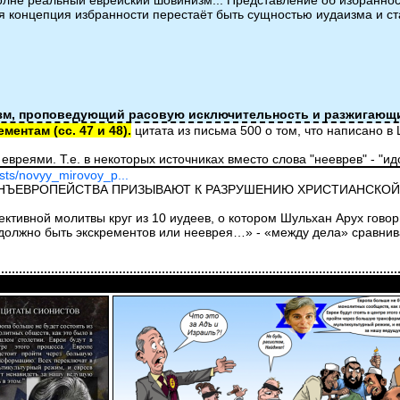
лне реальный еврейский шовинизм... Представление об избранности
ая концепция избранности перестаёт быть сущностью иудаизма и ст
зм, проповедующий расовую исключительность и разжигающи
ентам (сс. 47 и 48).
цитата из письма 500 о том, что написано в
 евреями. Т.е. в некоторых источниках вместо слова "нееврев" - "
osts/novyy_mirovoy_p...
АНЪЕВРОПЕЙСТВА ПРИЗЫВАЮТ К РАЗРУШЕНИЮ ХРИСТИАНСКО
ективной молитвы круг из 10 иудеев, о котором Шульхан Арух гов
должно быть экскрементов или нееврея…» - «между дела» сравнива