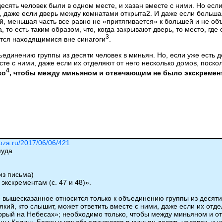
сять человек были в одном месте, и хазан вместе с ними. Но если 
 даже если дверь между комнатами открыта2. И даже если большая 
й, меньшая часть все равно не «притягивается» к большей и не об
а, то есть таким образом, что, когда закрывают дверь, то место, гд
3
ются находящимися вне синагоги
.
единению группы из десяти человек в миньян. Но, если уже есть д
есте с ними, даже если их отделяют от него несколько домов, поск
4
ко
, чтобы между миньяном и отвечающим не было экскремен
roza.ru/2017/06/06/421
муда
з письма)
экскрементам (с. 47 и 48)».
е вышесказанное относится только к объединению группы из десяти 
який, кто слышит, может ответить вместе с ними, даже если их отд
оторый на Небесах»; необходимо только, чтобы между миньяном и 