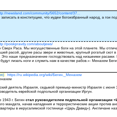
ttp://newsland.com/community/5652/content/37...
 записать в конституцию, что иудеи богоизбранный народ, а гои п
ttp://poiskpravdy.com/aboutjews/
 Сверх Раса. Мы могущественные боги на этой планете. Мы отлича
шей расой, другие расы звери и животные, крупный рогатый скот 
. Это наше предназначение господствовать над низшеими расами. 
будут лизать ноги и служить нам в качестве рабов.»- Менахем Бег
ия)
https://ru.wikipedia.org/wiki/Бегин,_Менахем
енахем
ский деятель Израиля, седьмой премьер-министр Израиля с июня 1
ководитель еврейской подпольной организации Иргун.
е 1943 г. Бегин
стал руководителем подпольной организации «
ого мандата, начав нападения и террористические акции против анг
вартиры в иерусалимской гостинице «Царь Давид»). Англичане назна