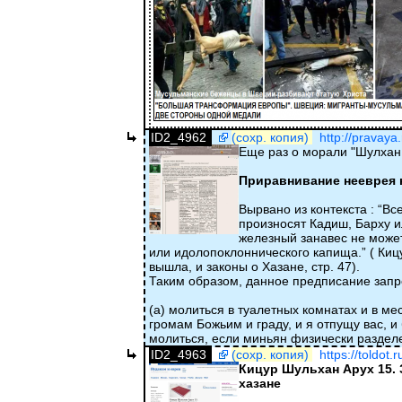
ID2_4962
(сохр. копия)
http://pravaya
Еще раз о морали "Шулхан 
Приравнивание нееврея к
Вырвано из контекста : “В
произносят Кадиш, Барху ил
железный занавес не может
или идолопоклоннического капища.” ( Кицу
вышла, и законы о Хазане, стр. 47).
Таким образом, данное предписание зап
(а) молиться в туалетных комнатах и в м
громам Божьим и граду, и я отпущу вас, и 
молиться, если миньян физически раздел
ID2_4963
(сохр. копия)
https://toldot.
Кицур Шульхан Арух 15. 
хазане