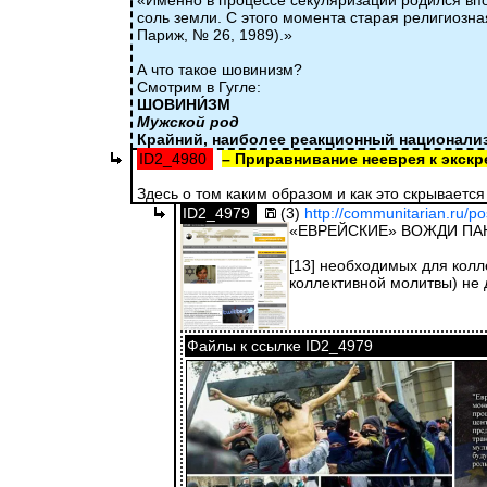
«Именно в процессе секуляризации родился впо
соль земли. С этого момента старая религиозн
Париж, № 26, 1989).»
А что такое шовинизм?
Смотрим в Гугле:
ШОВИНИ́ЗМ
Мужской род
Крайний, наиболее реакционный национали
ID2_4980
– Приравнивание нееврея к экскрем
Здесь о том каким образом и как это скрывается
ID2_4979
(3)
http://communitarian.ru/p
«ЕВРЕЙСКИЕ» ВОЖДИ П
[13] необходимых для колл
коллективной молитвы) не 
Файлы к ссылке ID2_4979