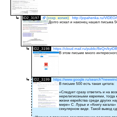
ID2_3197
(сохр. копия)
http://jopahenka.ru/VIDEO
Долго искал и наконец нашел письма 
ID2_3198
https://cloud.mail.ru/public/8eQn/kyt
В этом письме много интересного
ID2_3199
https://www.google.ru/search?newwind
В письме 500 есть такая цитата:
«Следует сразу ответить и на в
нерелигиозными евреями, тогда 
жизни еврейства среди других на
мире» С. Лурье и «Книгу кагала»
секулярном виде. Такой вывод сд