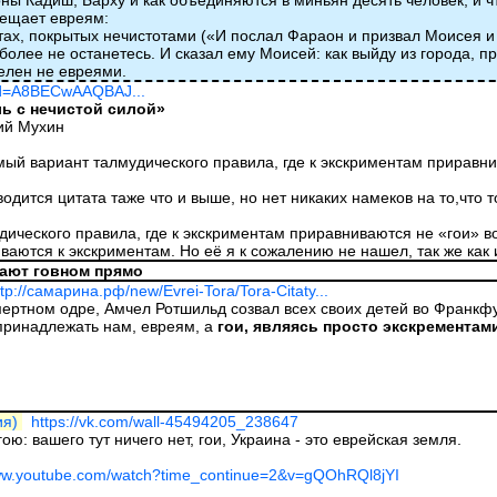
оны Кадиш, Барху и как объединяются в миньян десять человек, и чт
рещает евреям:
стах, покрытых нечистотами («И послал Фараон и призвал Моисея 
 более не останетесь. И сказал ему Моисей: как выйду из города, пр
елен не евреями.
?id=A8BECwAAQBAJ...
ь с нечистой силой»
ий Мухин
амый вариант талмудического правила, где к экскриментам приравни
водится цитата таже что и выше, но нет никаких намеков на то,что 
ического правила, где к экскриментам приравниваются не «гои» во
иваются к экскриментам. Но её я к сожалению не нашел, так же как
вают говном прямо
ttp://самарина.рф/new/Evrei-Tora/Tora-Citaty...
ертном одре, Амчел Ротшильд созвал всех своих детей во Франкфур
принадлежать нам, евреям, а
гои, являясь просто экскрементам
ия)
https://vk.com/wall-45494205_238647
ою: вашего тут ничего нет, гои, Украина - это еврейская земля.
www.youtube.com/watch?time_continue=2&v=gQOhRQl8jYI