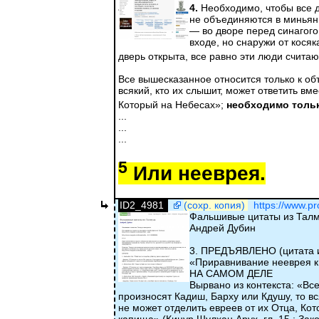
4.
Необходимо, чтобы все де
не объединяются в миньян,
— во дворе перед синагого
входе, но снаружи от косяк
дверь открыта, все равно эти люди счита
Все вышесказанное относится только к объ
всякий, кто их слышит, может ответить вм
Который на Небесах»;
необходимо толь
...
...
...
5
Или нееврея.
ID2_4981
(сохр. копия)
https://www.p
Фальшивые цитаты из Тал
Андрей Дубин
3. ПРЕДЪЯВЛЕНО (цитата и
«Приравнивание нееврея к 
НА САМОМ ДЕЛЕ
Вырвано из контекста: «Вс
произносят Кадиш, Барху или Кдушу, то вс
не может отделить евреев от их Отца, К