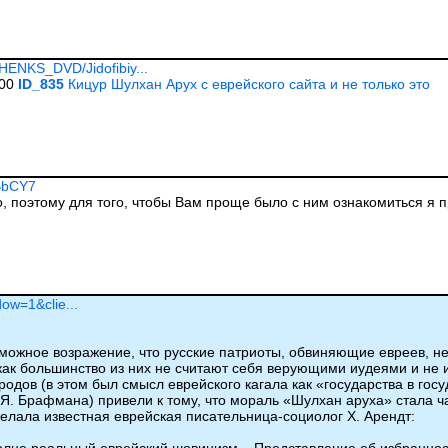
/HENKS_DVD/Jidofibiy...
500
ID_835
Кицур Шулхан Арух с еврейского сайта и не только это
DBbCY7
, поэтому для того, чтобы Вам проще было с ним ознакомиться я пр
ow=1&clie...
озможное возражение, что русские патриоты, обвиняющие евреев, н
как большинство из них не считают себя верующими иудеями и не
родов (в этом был смысл еврейского кагала как «государства в госу
 Я. Брафмана) привели к тому, что мораль «Шулхан аруха» стала 
елала известная еврейская писательница-социолог Х. Арендт: