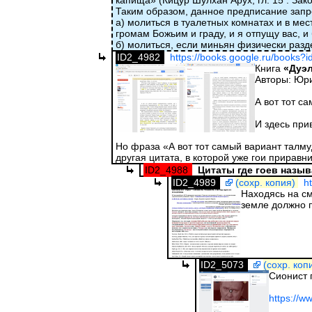
капища» (Кицур Шулхан Арух, гл. 15 : Зак
Таким образом, данное предписание зап
а) молиться в туалетных комнатах и в ме
громам Божьим и граду, и я отпущу вас, и
б) молиться, если миньян физически разд
ID2_4982
https://books.google.ru/books
Книга
«Дуэл
Авторы: Юр
А вот тот с
И здесь при
Но фраза «А вот тот самый вариант талмуд
другая цитата, в которой уже гои приравн
ID2_4988
Цитаты где гоев назы
ID2_4989
(сохр. копия)
h
Находясь на см
земле должно 
ID2_5073
(сохр. коп
Сионист г
https://