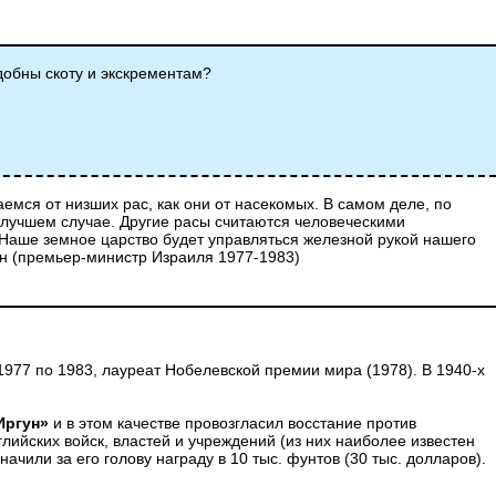
одобны скоту и экскрементам?
емся от низших рас, как они от насекомых. В самом деле, по
в лучшем случае. Другие расы считаются человеческими
Наше земное царство будет управляться железной рукой нашего
ин (премьер-министр Израиля 1977-1983)
977 по 1983, лауреат Нобелевской премии мира (1978). В 1940-х
Иргун»
и в этом качестве провозгласил восстание против
лийских войск, властей и учреждений (из них наиболее известен
чили за его голову награду в 10 тыс. фунтов (30 тыс. долларов).