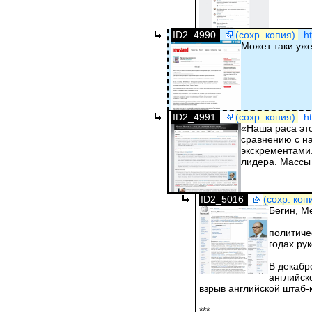
ID2_4990
(сохр. копия)
h
Может таки уже
ID2_4991
(сохр. копия)
h
«Наша раса это
сравнению с на
экскрементами
лидера. Массы 
ID2_5016
(сохр. коп
Бегин, М
политиче
годах ру
В декабр
английск
взрыв английской штаб-к
***