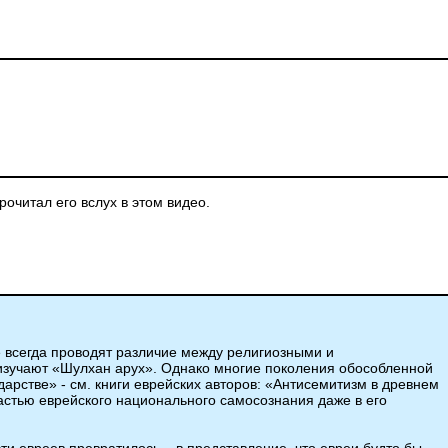
очитал его вслух в этом видео.
е всегда проводят различие между религиозными и
 изучают «Шулхан арух». Однако многие поколения обособленной
дарстве» - см. книги еврейских авторов: «Антисемитизм в древнем
частью еврейского национального самосознания даже в его