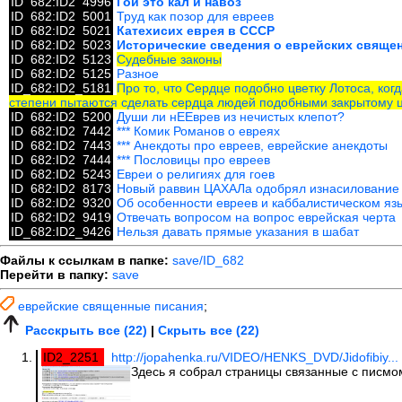
ID_682:ID2_4996
Гои это кал и навоз
ID_682:ID2_5001
Труд как позор для евреев
ID_682:ID2_5021
Катехисих еврея в СССР
ID_682:ID2_5023
Исторические сведения о еврейских свяще
ID_682:ID2_5123
Судебные законы
ID_682:ID2_5125
Разное
ID_682:ID2_5181
Про то, что Сердце подобно цветку Лотоса, когд
степени пытаются сделать сердца людей подобными закрытому ц
ID_682:ID2_5200
Души ли нЕЕврев из нечистых клепот?
ID_682:ID2_7442
*** Комик Романов о евреях
ID_682:ID2_7443
*** Анекдоты про евреев, еврейские анекдоты
ID_682:ID2_7444
*** Пословицы про евреев
ID_682:ID2_5243
Евреи о религиях для гоев
ID_682:ID2_8173
Новый раввин ЦАХАЛа одобрял изнасилование
ID_682:ID2_9320
Об особенности евреев и каббалистическом язы
ID_682:ID2_9419
Отвечать вопросом на вопрос еврейская черта
ID_682:ID2_9426
Нельзя давать прямые указания в шабат
Файлы к ссылкам в папке:
save/ID_682
Перейти в папку:
save
еврейские священные писания
;
Расскрыть все (22)
|
Скрыть все (22)
ID2_2251
http://jopahenka.ru/VIDEO/HENKS_DVD/Jidofibiy...
Здесь я собрал страницы связанные с писмо