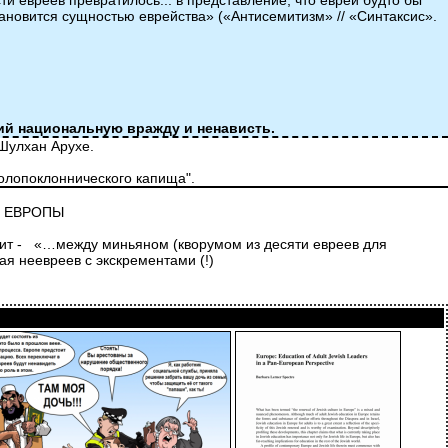
 евреев превратилось... в представление, что евреи будто бы
ановится сущностью еврейства» («Антисемитизм» // «Синтаксис».
й национальную вражду и ненависть.
 Шулхан Арухе.
идолопоклоннического капища".
Й ЕВРОПЫ
орит - «…между миньяном (кворумом из десяти евреев для
я неевреев с экскрементами (!)