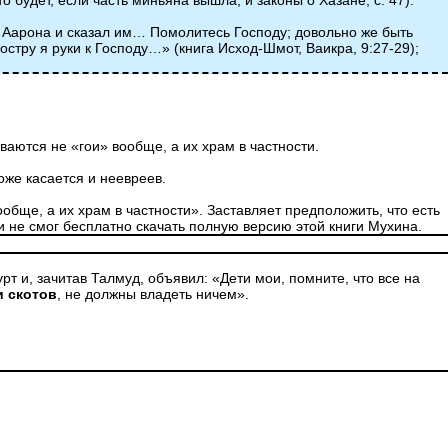
о будет, если часть миньяна вышла, и законы о Хазане, с. 47).
и Аарона и сказал им… Помолитесь Господу; довольно же быть
остру я руки к Господу…» (книга Исход-Шмот, Ваикра, 9:27-29);
ваются не «гои» вообще, а их храм в частности.
тоже касается и неевреев.
обще, а их храм в частности». Заставляет предположить, что есть
 и не смог бесплатно скачать полную версию этой книги Мухина.
т и, зачитав Талмуд, объявил: «Дети мои, помните, что все на
и скотов
, не должны владеть ничем».