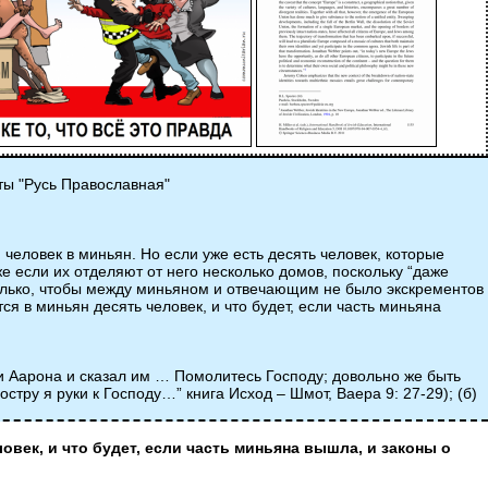
ты "Русь Православная"
 человек в миньян. Но если уже есть десять человек, которые
же если их отделяют от него несколько домов, поскольку “даже
только, чтобы между миньяном и отвечающим не было экскрементов
я в миньян десять человек, и что будет, если часть миньяна
 и Аарона и сказал им … Помолитесь Господу; довольно же быть
остру я руки к Господу…” книга Исход – Шмот, Ваера 9: 27-29); (б)
век, и что будет, если часть миньяна вышла, и законы о