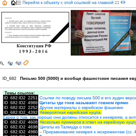
Перейти к объекту с этой ссылкой на главной
:::
ID_682
Письмо 500 (5000) и вообще фашистские писания ев
Темы ссылок:
ID_682:ID2_2251
Ссылки по поводу письма 500 и его аудио верс
ID_682:ID2_4988
Цитаты где гоев называют говном прямо
ID_682:ID2_2252
Другие материалы о еврейском фашизме
ID_682:ID2_4392
Невероятная еврейская хуцпа.
Евреи о том, как хорошо они должны относится к неевреям, а ант
ID_682:ID2_4608
Несколько примеров в ответ на еврейскую хуцпу
ID_682:ID2_4698
Цитаты из Талмуда о гоях
ID_682:ID2_4980
– Приравнивание нееврея к экскрементам (сс. 4