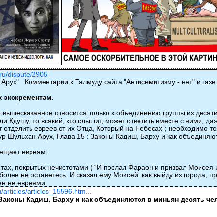
.ru/dispute/2905
Арух" Комментарии к Талмуду сайта "Антисемитизму - нет" и газе
 экскрементам.
се вышесказанное относится только к объединению группы из десяти
и Кдушу, то всякий, кто слышит, может ответить вместе с ними, да
 отделить евреев от их Отца, Который на Небесах”; необходимо 
р Шульхан Арух, Глава 15 : Законы Кадиш, Барху и как объединяютс
рещает евреям:
естах, покрытых нечистотами ( “И послал Фараон и призвал Моисея
более не останетесь. И сказал ему Моисей: как выйду из города, пр
ен не евреями.
ru/articles/articles_15596.htm...
Законы Кадиш, Барху и как объединяются в миньян десять чело