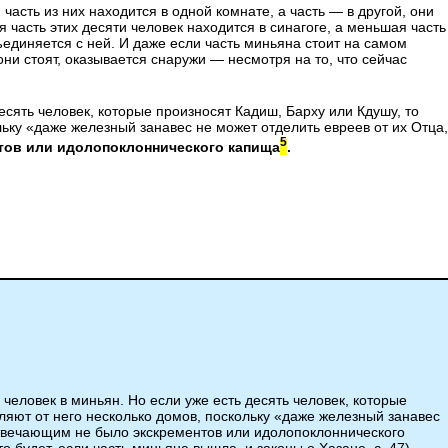
часть из них находится в одной комнате, а часть — в другой, они
часть этих десяти человек находится в синагоге, а меньшая часть
ъединяется с ней. И даже если часть миньяна стоит на самом
е они стоят, оказывается снаружи — несмотря на то, что сейчас
есять человек, которые произносят Кадиш, Барху или Кдушу, то
ольку «даже железный занавес не может отделить евреев от их Отца,
5
тов или идолопоклоннического капища
.
человек в миньян. Но если уже есть десять человек, которые
еляют от него несколько домов, поскольку «даже железный занавес
отвечающим не было экскрементов или идолопоклоннического