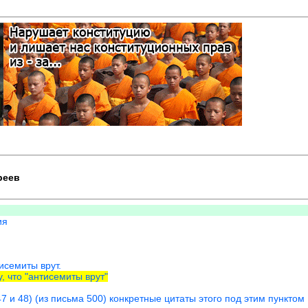
реев
ия
исемиты врут.
, что "антисемиты врут"
7 и 48) (из письма 500) конкретные цитаты этого под этим пунктом