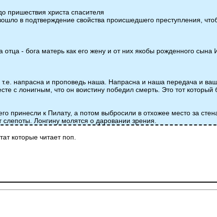
 до пришествия христа спасителя
ошло в подтверждение свойства происшедшего преступления, чтобы
га отца - бога матерь как его жену и от них якобы рожденного сына
а, т.е. напрасна и проповедь наша. Напрасна и наша передача и ва
те с лонигным, что он воистину победил смерть. Это тот который 
у его принесли к Пилату, а потом выбросили в отхожее место за сте
 слепоты. Лонгину молятся о даровании зрения.
тат которые читает поп.