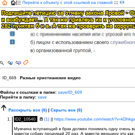
Перейти к объекту с этой ссылкой на главной
:::
ID_669
Разные христианские видео
Файлы к ссылкам в папке:
save/ID_669
Перейти в папку:
save
Расскрыть все (6)
|
Скрыть все (6)
ID2_10540
(1)
||
https://www.youtube.com/watch?v=kDhkg
Мужчина вступающий в брак должен понимать одну очень важн
завести собаку продумай 20 раз. А завести женщину это как 