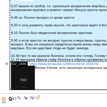
6,07 вышли из гробов, т.е. произошло воскресение мертвых
воскрешение мертвых в момент смерит Иисуса христа произ
6,45 св. Лонгин прозрел от крови христа
8,20 я хочу развеять такие мысли, что христиане верят в бо
9,10 Лонгин был свидетелем воскресения христова
9,40 а если христос не воскрес тщетна и вера ваша, тщетн
воскрес. И мы не напрасно свидетельствуем всему миру вмес
мертвых. Его же царствия тогда не будет никогда.
10.40 про то как казнили Лонгина, отскли его голову. Голов
11.10 женщина обрела главу Лонгина и обрела прозрение от
ID2_2490
https://www.kinopoisk.ru/film/uchenik-2016-92...
Фильм Ученик. есть несколько интересных ци