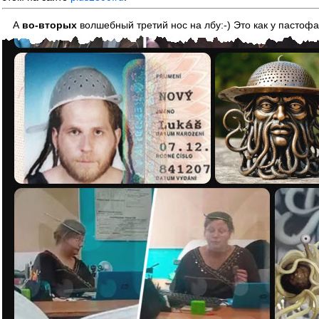
А
во-вторых
волшебный третий нос на лбу:-) Это как у пастоф