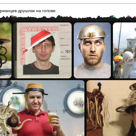
арианцев друшлак на голове.