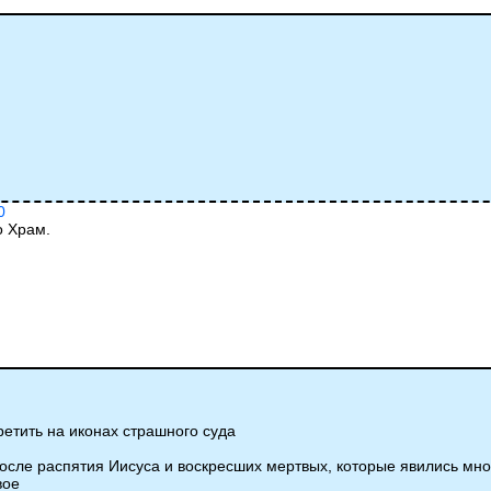
0
о Храм.
етить на иконах страшного суда
 после распятия Иисуса и воскресших мертвых, которые явились мн
вое