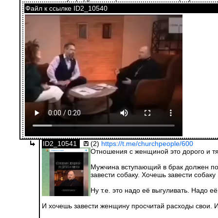
Файл к ссылке ID2_10540
ID2_10541
(2)
https://t.me/churchpeople/600
Отношения с женщиной это дорого и т
Мужчина вступающий в брак должен пони
завести собаку. Хочешь завести собаку 
Ну т.е. это надо её выгуливать. Надо её
И хочешь завести женщину просчитай расходы свои. И 