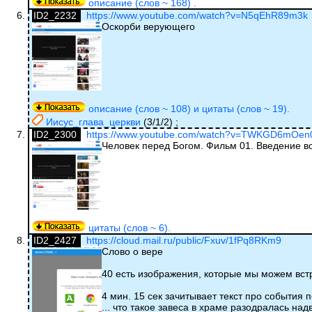
описание (слов ~ 168) .
ID2_2232
https://www.youtube.com/watch?v=N5qEhR89m3k
Оскорби верующего
описание (слов ~ 108) и цитаты (слов ~ 19).
Иисус_глава_церкви
(3/1/2)
;
ID2_2300
https://www.youtube.com/watch?v=TWKGD6mOen
Человек перед Богом. Фильм 01. Введение в
цитаты (слов ~ 6).
ID2_2427
https://cloud.mail.ru/public/Fxuv/1fPq8RKm9
Слово о вере
40 есть изображения, которые мы можем встр
4 мин. 15 сек зачитывает текст про события
... что такое завеса в храме разодралась над