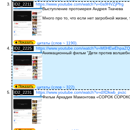
ID2_2211
https://www.youtube.com/watch?v=0a9HVZjPfrg
Выступление протоиерея Андрея Ткачева
Много про то, что если нет загробной жизни,
цитаты (слов ~ 1190).
ID2_2225
https://www.youtube.com/watch?v=M0HEwEhpaZQ
Анимационный фильм "Дети против волшебн
цитаты (слов ~ 322).
ID2_2231
https://www.youtube.com/watch?v=dXDkwb_pvzc
Фильм Аркадия Мамонтова «СОРОК СОРОКО