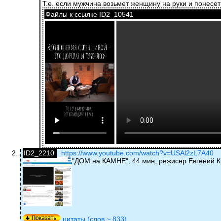
Т.е. если мужчина возьмет женщину на руки и понесет
Файлы к ссылке ID2_10541
ID2_2210
https://www.youtube.com/watch?v=USAl2zL7A40
"ДОМ на КАМНЕ", 44 мин, режисер Евгений 
цитаты (слов ~ 833).