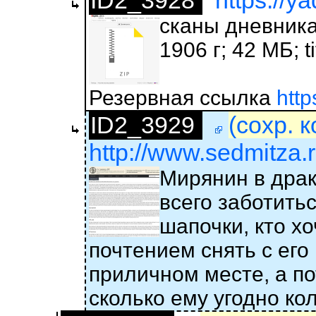
ID2_3928
https://y
сканы дневника 
1906 г; 42 МБ; ti
Резервная ссылка
http
ID2_3929
(сохр. 
http://www.sedmitza.r
Мирянин в драк
всего заботитьс
шапочки, кто хо
почтением снять с его
приличном месте, а п
сколько ему угодно ко