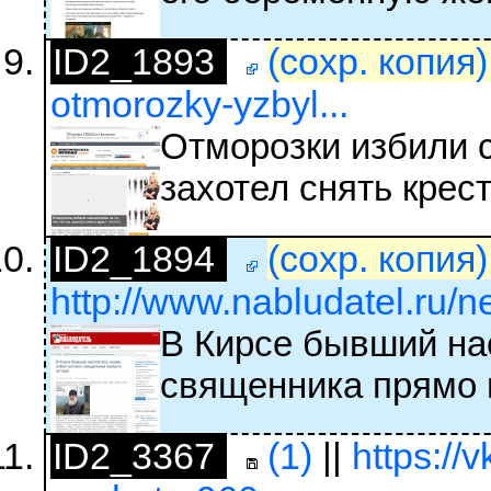
ID2_1893
(сохр. копия
otmorozky-yzbyl...
Отморозки избили с
захотел снять крес
ID2_1894
(сохр. копия
http://www.nabludatel.ru/n
В Кирсе бывший нас
священника прямо 
ID2_3367
(1)
||
https:/