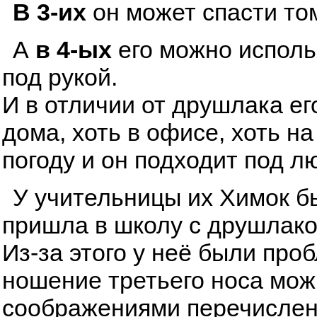
В 3-их
он может спасти том
А
в 4-ых
его можно исполь
под рукой.
И в отличии от друшлака ег
дома, хоть в офисе, хоть н
погоду и он подходит под л
У учительницы их Химок бы
пришла в школу с друшлаком
Из-за этого у неё были про
ношение третьего носа мож
соображениями перечисленн