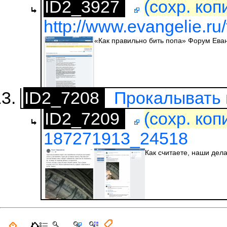
ID2_3927
(сохр. коп
http://www.evangelie.ru
«Как правильно бить попа» Форум Ева
ID2_7208
Прокалывать 
ID2_7209
(сохр. коп
187271913_24518
Как считаете, наши дела