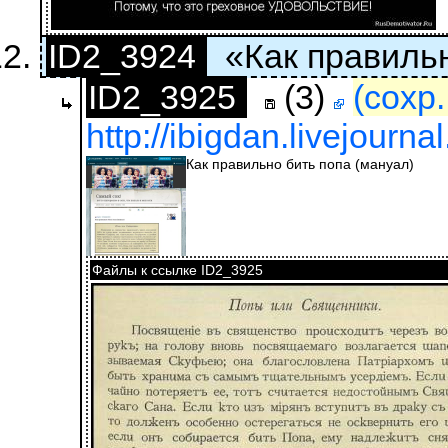
ID2_3924
«Как правильн
ID2_3925
(3)
(сохр
http://ibigdan.livejourn
Как правильно бить попа (мануал)
Файлы к ссылке ID2_3925