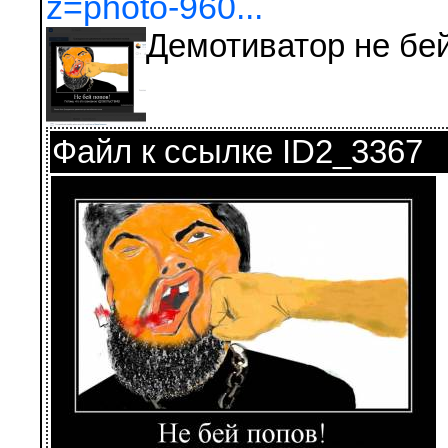
z=photo-960...
Демотиватор не бе
Файл к ссылке ID2_3367