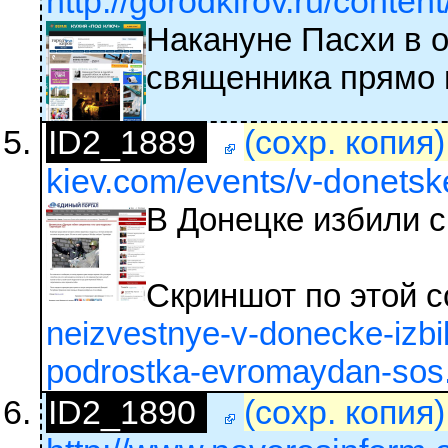
http://gorodkirov.ru/content
Накануне Пасхи в о
священника прямо 
ID2_1889
(сохр. копия
kiev.com/events/v-donetske-
В Донецке избили с
Скриншот по этой 
neizvestnye-v-donecke-izbi
podrostka-evromaydan-sos
ID2_1890
(сохр. копия