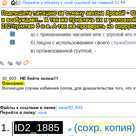
Перейти к объекту с этой ссылкой на главной
:::
ID_603
НЕ бейте попов!!!
Описание:
Вопиющие случаи избиения попов, для доказательства того, что
Файлы к ссылкам в папке:
save/ID_603
Перейти в папку:
save
ID2_1885
(сохр. копия