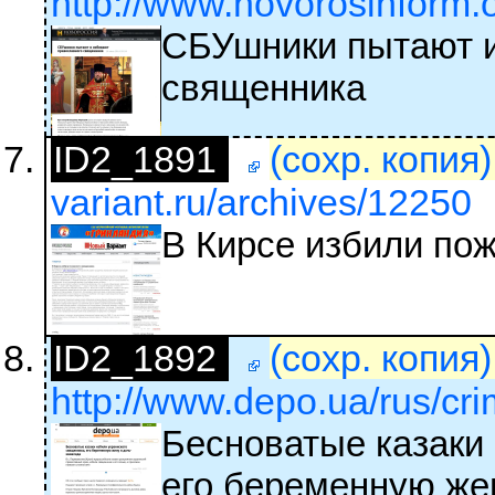
http://www.novorosinform.
СБУшники пытают и
священника
ID2_1891
(сохр. копия
variant.ru/archives/12250
В Кирсе избили по
ID2_1892
(сохр. копия
http://www.depo.ua/rus/cri
Бесноватые казаки 
его беременную же