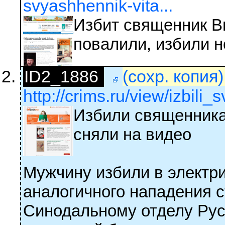
svyashhennik-vita...
Избит священник В
повалили, избили 
ID2_1886
(сохр. копия
http://crims.ru/view/izbili
Избили священника
сняли на видео
Мужчину избили в электри
аналогичного нападения 
Синодальному отделу Рус