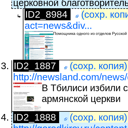
церковной благотворител
ID2_8984
(сохр. коп
act=news&div...
Помощника одного из отделов Русской 
ID2_1887
(сохр. копия
http://newsland.com/news/
В Тбилиси избили 
армянской церкви
ID2_1888
(сохр. копия