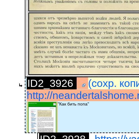
ID2_3926
(сохр. коп
http://neandertalshome
"Как бить попа"