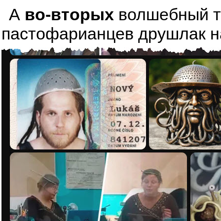
А
во-вторых
волшебный тре
пастофарианцев друшлак на