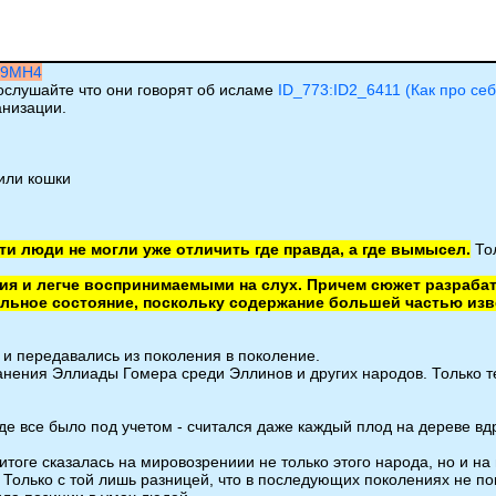
zd9MH4
ослушайте что они говорят об исламе
ID_773:ID2_6411 (Как про с
анизации.
 или кошки
сти люди не могли уже отличить где правда, а где вымысел.
Тол
я и легче воспринимаемыми на слух. Причем сюжет разрабат
льное состояние, поскольку содержание большей частью изв
ь и передавались из поколения в поколение.
ранения Эллиады Гомера среди Эллинов и других народов. Только 
де все было под учетом - считался даже каждый плод на дереве вд
итоге сказалась на мировозрениии не только этого народа, но и на
Только с той лишь разницей, что в последующих поколениях не пом