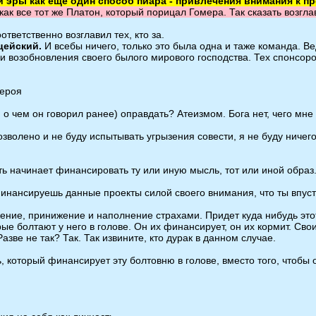
й эры как ещё один способ пиара - привлечения внимания к п
к все тот же Платон, который порицал Гомера. Так сказать возглав
тветственно возглавил тех, кто за.
цейский.
И всебы ничего, только это была одна и таже команда. В
 возобновления своего былого мирового господства. Тех спонсоров
героя
п. о чем он говорил ранее) оправдать? Атеизмом. Бога нет, чего мне
волено и не буду испытывать угрызения совести, я не буду ничего бо
сть начинает финансировать ту или иную мысль, тот или иной образ
ь финансируешь данные проекты силой своего внимания, что ты впу
жение, принижение и наполнение страхами. Придет куда нибудь это
ые болтают у него в голове. Он их финансирует, он их кормит. Сво
азве не так? Так. Так извините, кто дурак в данном случае.
, который финансирует эту болтовню в голове, вместо того, чтобы 