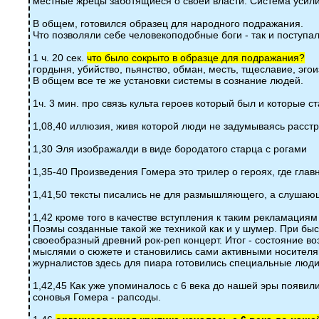
местные жрецы заботящиеся о своей власти. Система усили
В общем, готовился образец для народного подражания.
Что позволяли себе человекоподобные боги - так и поступа
1 ч. 20 сек.
что было сокрыто в образце для подражания?
гордыня, убийство, пьянство, обман, месть, тщеславие, эг
В общем все те же установки системы в сознание людей.
1ч. 3 мин. про связь культа героев который был и которые 
1,08,40 иллюзия, живя которой люди не задумываясь расст
1,30 Эля изображалди в виде бородатого старца с рогами
1,35-40 Произведения Гомера это трилер о героях, где гла
1,41,50 тексты писались не для размышляющего, а слушаю
1,42 кроме того в качестве вступления к таким рекламаци
Поэмы созданные такой же техникой как и у шумер. При быс
своеобразный древний рок-реп концерт. Итог - состояние 
мыслями о сюжете и становились сами активными носителям
журналистов здесь для пиара готовились специальные люди
1,42,45 Как уже упоминалось с 6 века до нашей эры появи
соновья Гомера - рапсоды.