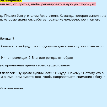
роизведению.
ил тех, кто против, чтобы регулировать в нужную сторону их
едь Платон был учителем Аристотеля. Команда, которая выполняла
, которые знали как работает сознание человеческое и как его
 бояться?
яться, я не буду... и т.п. (девушка здесь явно путает совесть со
. И что происходит? Вначале рождается образ.
стую прожигаешь время своего сущестования
т человек? Ну кроме субличности? Никуда. Почему? Потому что он
им вниманием вместо того, чтобы направить это внимание к богу, в
обретать жизнь.