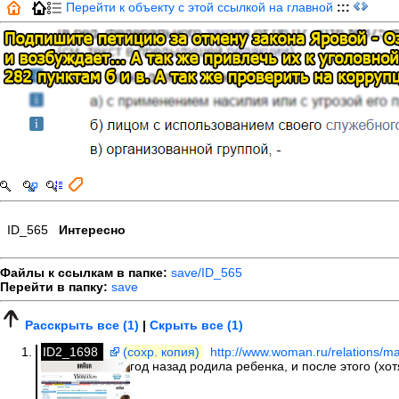
Перейти к объекту с этой ссылкой на главной
:::
ID_565
Интересно
Файлы к ссылкам в папке:
save/ID_565
Перейти в папку:
save
Расскрыть все (1)
|
Скрыть все (1)
ID2_1698
(сохр. копия)
http://www.woman.ru/relations/mar
год назад родила ребенка, и после этого (хо