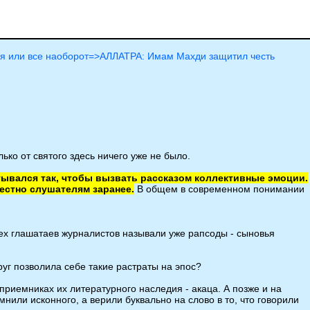
ебя или все наоборот=>АЛЛАТРА: Имам Махди защитил честь
ько от святого здесь ничего уже не было.
ывался так, чтобы вызвать рассказом коллективные эмоции.
естно слушателям заранее.
В общем в современном понимании
тех глашатаев журналистов называли уже рапсоды - сыновья
руг позволила себе такие растраты на эпос?
 приемниках их литературного наследия - акаца. А позже и на
нили исконного, а верили буквально на слово в то, что говорили