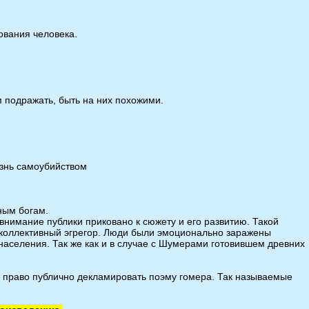
ования человека.
им подражать, быть на них похожими.
изнь самоубийством
ным богам.
внимание публики приковано к сюжету и его развитию. Такой
я коллективный эгрегор. Люди были эмоционально заражены
аселения. Так же как и в случае с Шумерами готовившем древних
о право публично декламировать поэму гомера. Так называемые