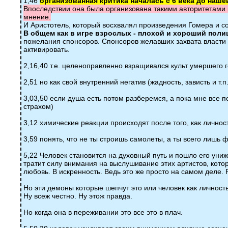
1,46
организованная критика началась с 6 века до наше
Впоследствии она была организована такими авторитетами ка
мнение.
И Аристотель, который восхвалял произведения Гомера и соо
В общем как в игре взрослых - плохой и хороший поли
пожелания спонсоров. Спонсоров желавших захвата власти и
активировать.
2,16,40 т.е. целеноправленно взращивался культ умершего 
2,51 но как свой внутренний негатив (жадность, зависть и т.
3,03,50 если душа есть потом разберемся, а пока мне все поз
страхом)
3,12 химические реакции происходят после того, как лично
3,59 понять, что не ты строишь самолеты, а ты всего лиш
5,22 Человек становится на духовный путь и пошло его уни
тратит силу внимания на выслушивание этих артистов, котор
любовь. В искренность. Ведь это же просто на самом деле. Р
Но эти демоны которые шепчут это или человек как личность
Ну всеж честно. Ну этож правда.
Но когда она в переживании это все это в плач.