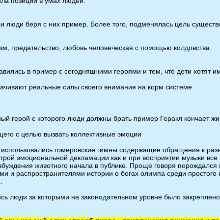
ла позиции в умах людей.
ли люди беря с них пример. Более того, подменялась цель существ
оизм, предательство, любовь человеческая с помощью колдовства.
ставились в пример с сегодняшними героями и тем, что дети хотят 
рачивают реальные силы своего внимания на корм системе
вный герой с которого люди должны брать пример Геракл кончает ж
щего с целью вызвать коллективные эмоции
ям использовались гомеровские гимны содержащие обращения к раз
трой эмоциональной декламации как и при восприятии музыки все 
возбуждения животного начала в публике. Проще говоря порождалс
и и распространителями истории о богах олимпа среди простого н
.
лись люди за которыми на законодательном уровне было закреплен