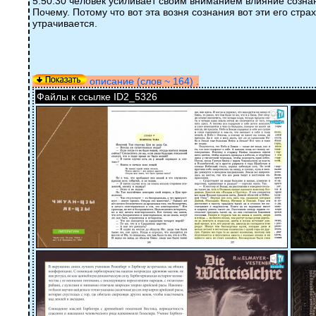
5.50.30 человек усиливает своим вниманием влияние сознан
Почему. Потому что вот эта возня сознания вот эти его ст
утрачивается.
описание (слов ~ 164) .
Файлы к ссылке ID2_5326