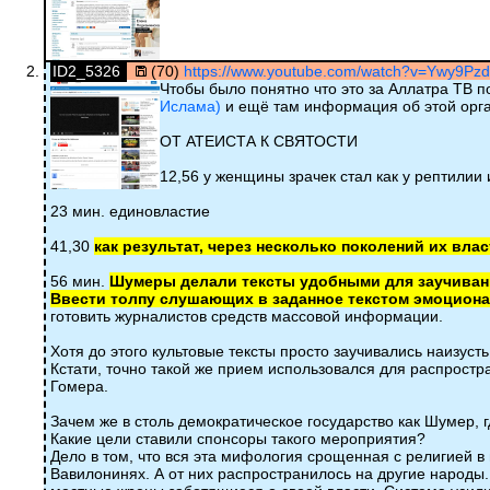
ID2_5326
(70)
https://www.youtube.com/watch?v=Ywy9P
Чтобы было понятно что это за Аллатра ТВ п
Ислама)
и ещё там информация об этой орг
ОТ АТЕИСТА К СВЯТОСТИ
12,56 у женщины зрачек стал как у рептилии
23 мин. единовластие
41,30
как результат, через несколько поколений их вла
56 мин.
Шумеры делали тексты удобными для заучивани
Ввести толпу слушающих в заданное текстом эмоциона
готовить журналистов средств массовой информации.
Хотя до этого культовые тексты просто заучивались наизуст
Кстати, точно такой же прием использовался для распрост
Гомера.
Зачем же в столь демократическое государство как Шумер, г
Какие цели ставили спонсоры такого мероприятия?
Дело в том, что вся эта мифология срощенная с религией в 
Вавилонинях. А от них распространилось на другие народы. 