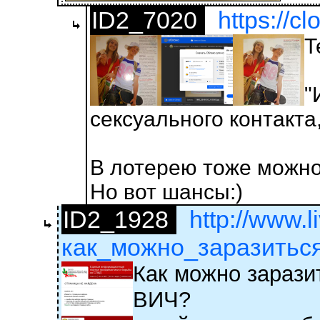
ID2_7020
https://c
Т
"
сексуального контакта
В лотерею тоже можно 
Но вот шансы:)
ID2_1928
http://www.li
как_можно_заразиться
Как можно зарази
ВИЧ?