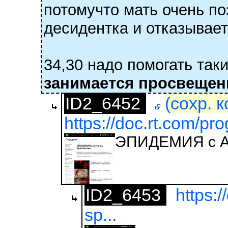
потомучто мать очень по
десидентка и отказывает
34,30 надо помогать так
занимается просвеще
ID2_6452
(сохр. 
https://doc.rt.com/p
ЭПИДЕМИЯ с А
ID2_6453
https:
sp...