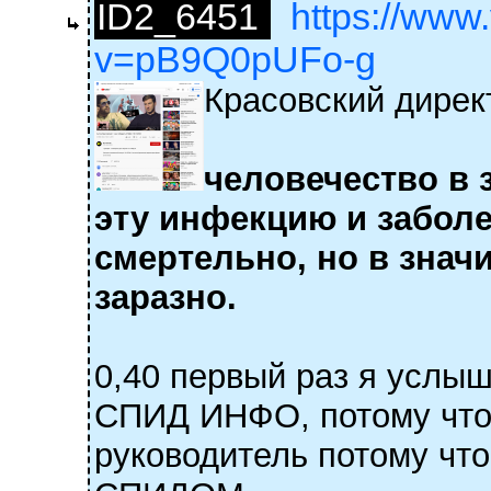
ID2_6451
https://www
v=pB9Q0pUFo-g
Красовский дире
человечество в 
эту инфекцию и заболе
смертельно, но в знач
заразно.
0,40 первый раз я услыш
СПИД ИНФО, потому что 
руководитель потому что