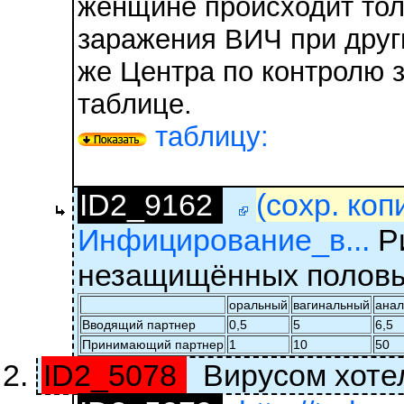
женщине происходит толь
заражения ВИЧ при други
же Центра по контролю 
таблице.
таблицу:
ID2_9162
(сохр. коп
Инфицирование_в...
Ри
незащищённых половых
оральный
вагинальный
ана
Вводящий партнер
0,5
5
6,5
Принимающий партнер
1
10
50
ID2_5078
Вирусом хотел