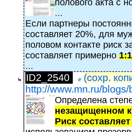
полового акта с 
...
Если партнеры постоянн
составляет 20%, для му
половом контакте риск 
составляет примерно
1:1
...
ID2_2540
(сохр. коп
http://www.mn.ru/blogs
Определена степ
незащищенном к
Риск составляет 
использованием презерва