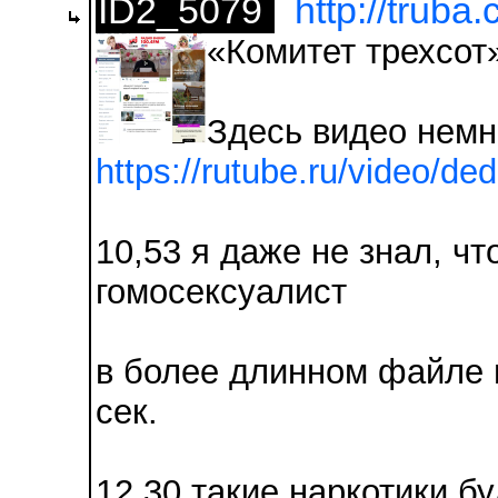
ID2_5079
http://truba
«Комитет трехсот
Здесь видео немн
https://rutube.ru/video/
10,53 я даже не знал, чт
гомосексуалист
в более длинном файле н
сек.
12,30 такие наркотики б