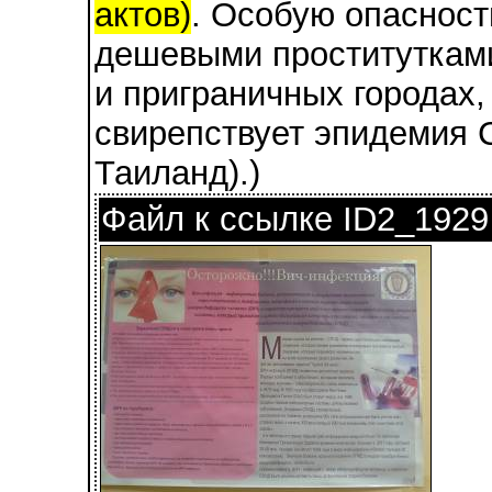
актов)
. Особую опасност
дешевыми проститутками
и приграничных городах, 
свирепствует эпидемия 
Таиланд).)
Файл к ссылке ID2_1929