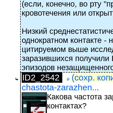
(если, конечно, во рту 
кровотечения или открыт
Низкий среднестатистич
однократном контакте - 
цитируемом выше исслед
заразившихся получили В
эпизодов незащищенного
ID2_2542
(сохр. коп
chastota-zarazhen...
Какова частота з
контактах?