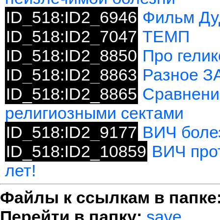
ID_518:ID2_6946
Фильм Ду
ID_518:ID2_7047
ТЕМП
ID_518:ID2_8850
Про гелик
ID_518:ID2_8863
Разное З
ID_518:ID2_8865
Сравнени
религиозными сектами
ID_518:ID2_9177
ВИЧ боле
ID_518:ID2_10859
ВИЧ прот
лет!
Файлы к ссылкам в папке
Перейти в папку:
save