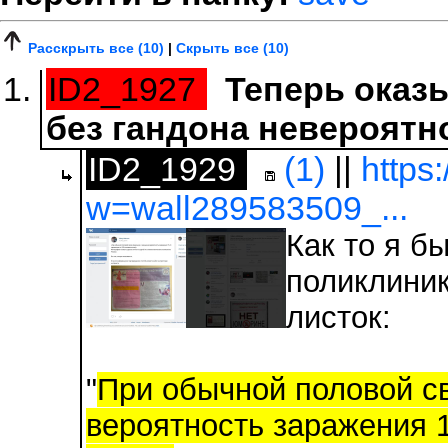
Расскрыть все (10)
|
Скрыть все (10)
ID2_1927
Теперь оказы
без гандона невероятн
ID2_1929
(1)
||
https
w=wall289583509_...
Как то я б
поликлини
листок:
"
При обычной половой с
вероятность заражения 