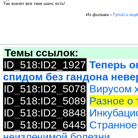
Так значит все таки шанс есть!
Из фильма
«Тупой и ещ
Темы ссылок:
ID_518:ID2_1927
Теперь о
спидом без гандона неве
ID_518:ID2_5078
Вирусом х
ID_518:ID2_5089
Разное о
ID_518:ID2_8848
Инкубаци
ID_518:ID2_6445
Странное 
неизлечимой болезни