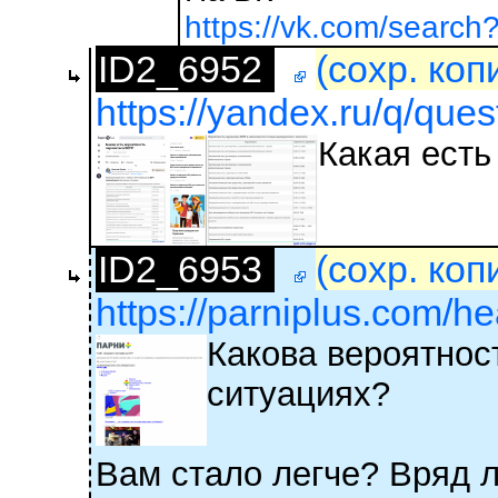
https://vk.com/search
ID2_6952
(сохр. коп
https://yandex.ru/q/ques
Какая есть
ID2_6953
(сохр. коп
https://parniplus.com/he
Какова вероятнос
ситуациях?
Вам стало легче? Вряд л