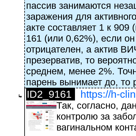
пассив занимаются неза
заражения для активног
акте составляет 1 к 909 (
161 (или 0,62%), если о
отрицателен, а актив ВИ
презерватив, то вероятн
среднем, менее 2%. Точн
парень вынимает до, то р
ID2_9161
https://h-cli
Так, согласно, д
контролю за забо
вагинальном конт