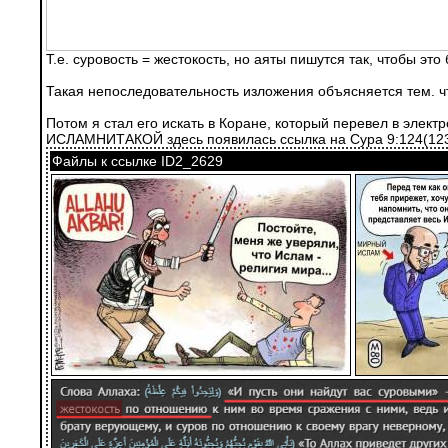
Т.е. суровость = жестокость, но аяты пишутся так, чтобы это
Такая непоследовательность изложения объясняется тем. ч
Потом я стал его искать в Коране, который перевел в элект
ИСЛАМНИТАКОЙ здесь появилась ссылка на Сура 9:124(123
Файлы к ссылке ID2_2629