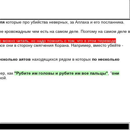
ля
которые про убийства неверных, за Аллаха и его посланника.
енее кровожадным чем есть на самом деле. Поэтому на самом деле в
 можно читать, но надо помнить о том, что в этом переводе
все они в сторону смягчения Корана. Например, вместо убейте -
есколько аятов
находящихся рядом в которых
по несколько
ер, как
"Рубите им головы и рубите им все пальцы"
, "
они
кой.