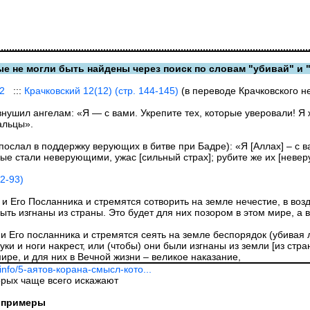
е не могли быть найдены через поиск по словам "убивай" и 
12
:::
Крачковский 12(12) (стр. 144-145)
(в переводе Крачковского не
внушил ангелам: «Я — с вами. Укрепите тех, которые уверовали! Я 
альцы».
ослал в поддержку верующих в битве при Бадре): «Я [Аллах] – с ва
рые стали неверующими, ужас [сильный страх]; рубите же их [невер
92-93)
 и Его Посланника и стремятся сотворить на земле нечестие, в во
быть изгнаны из страны. Это будет для них позором в этом мире, а
 Его посланника и стремятся сеять на земле беспорядок (убивая лю
уки и ноги накрест, или (чтобы) они были изгнаны из земли [из стр
мире, и для них в Вечной жизни – великое наказание,
.info/5-аятов-корана-смысл-кото...
орых чаще всего искажают
е примеры