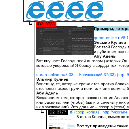
ID2_3735
Примеры, которы
quran-online.ru/8:
Эльмир Кулиев
Вот твой Господь 
и рубите им все п
Абу Адель
Вот внушает Господь твой ангелам (которых Он п
которые уверовали! Я брошу в сердца тех, кото
quran-online.ru/5:33
:::
Крачковский 37(33) (стр. 
Эльмир Кулиев
Воистину, те, которые сражаются против Аллаха
отсечены накрест руки и ноги, или они должны 
Абу Адель
Воздаянием тем, которые воюют против Аллаха и
или распяты, или (чтобы) были отсечены у них р
их в заключении). Это для них – позор в (этом) 
ID2_3777
(сохр. копия)
http://vkorane
5 аятов Корана, смысл кот
Вот тут приведены таки