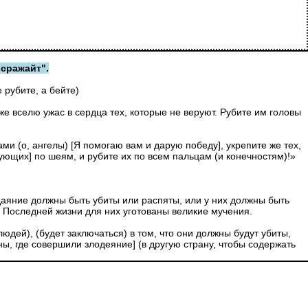
"сражайт".
 рубите, а бейте)
же вселю ужас в сердца тех, которые не веруют. Рубите им головы
ми (о, ангелы) [Я помогаю вам и дарую победу], укрепите же тех,
ующих] по шеям, и рубите их по всем пальцам (и конечностям)!»
здаяние должны быть убиты или распяты, или у них должны быть
 в Последней жизни для них уготованы великие мучения.
дей), (будет заключаться) в том, что они должны будут убиты,
аны, где совершили злодеяние] (в другую страну, чтобы содержать