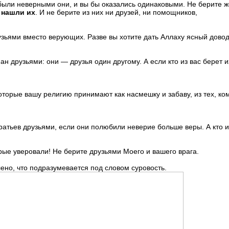
 были неверными они, и вы бы оказались одинаковыми. Не берите же
 нашли их
. И не берите из них ни друзей, ни помощников,
рузьями вместо верующих. Разве вы хотите дать Аллаху ясный довод
иан друзьями: они — друзья один другому. А если кто из вас берет и
которые вашу религию принимают как на­смешку и забаву, из тех, ко
братьев друзьями, если они полюбили неве­рие больше веры. А кто и
рые уверовали! Не берите друзья­ми Моего и вашего врага.
лено, что подразумевается под словом суровость.