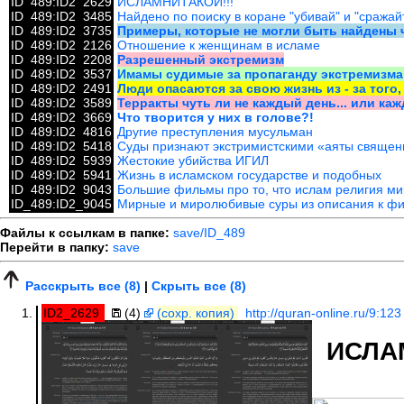
ID_489:ID2_2629
ИСЛАМНИТАКОЙ!!!
ID_489:ID2_3485
Найдено по поиску в коране "убивай" и "сражай
ID_489:ID2_3735
Примеры, которые не могли быть найдены ч
ID_489:ID2_2126
Отношение к женщинам в исламе
ID_489:ID2_2208
Разрешенный экстремизм
ID_489:ID2_3537
Имамы судимые за пропаганду экстремизма
ID_489:ID2_2491
Люди опасаются за свою жизнь из - за того
ID_489:ID2_3589
Терракты чуть ли не каждый день... или каж
ID_489:ID2_3669
Что творится у них в голове?!
ID_489:ID2_4816
Другие преступления мусульман
ID_489:ID2_5418
Суды признают экстримистскими «аяты священн
ID_489:ID2_5939
Жестокие убийства ИГИЛ
ID_489:ID2_5941
Жизнь в исламском государстве и подобных
ID_489:ID2_9043
Большие фильмы про то, что ислам религия ми
ID_489:ID2_9045
Мирные и миролюбивые суры из описания к ф
Файлы к ссылкам в папке:
save/ID_489
Перейти в папку:
save
Расскрыть все (8)
|
Скрыть все (8)
ID2_2629
(4)
(сохр. копия)
http://quran-online.ru/9:123
ИСЛАМ