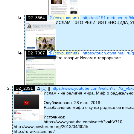
ID2_3564
(сохр. копия)
http://nik191.mirtesen.ru/b
ИСЛАМ - ЭТО РЕЛИГИЯ ГЕНОЦИДА, У
ID2_7007
(сохр. копия)
https://touch.otvet.mail.ru
Что говорит Ислам о терроризме.
ID2_2091
(1)
||
https://www.youtube.com/watch?v=7G_v5x
Ислам - не религия мира. Миф о радикально
Опубликовано: 28 июл. 2016 г.
Разоблачение мифа о кучке радикалов в исл
Источники:
https://www.youtube.com/watch?v=bV710...
http://www.pewforum.org/2013/04/30/th...
http://ru.wikiislam.net/