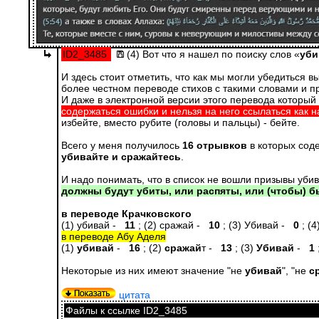
ID2_3485
(4)
Вот что я нашел по поиску слов «
уби
И здесь стоит отметить, что как мы могли убедиться 
более честном переводе стихов с такими словами и п
И даже в электронной версии этого перевода который
содержаться ошибки и нельзя на него ссылаться как 
избейте, вместо рубите (головы и пальцы) - бейте.
Всего у меня получилось
16 отрывков
в которых соде
убивайте и сражайтесь
.
И надо понимать, что в список не вошли призывы убив
должны будут убиты, или распяты, или (чтобы) бы
в переводе Крачковского
(1) убивай -
11
; (2) сражай -
10
; (3) Убивай -
0
; (
в переводе Абу Аделя
(1)
убивай
-
16
; (2)
сражай
т -
13
; (3)
Убивай
-
1
Некоторые из них имеют значение "не
убивай
", "не
с
цитата
Файлы к ссылке ID2_3485