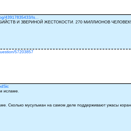
log/43917835433/Is...
БИЙСТВ И ЗВЕРИНОЙ ЖЕСТОКОСТИ. 270 МИЛЛИОНОВ ЧЕЛОВЕК!!
/question/57203857
odSic
м исламе.
аме. Сколько мусульман на самом деле поддерживают ужасы коран