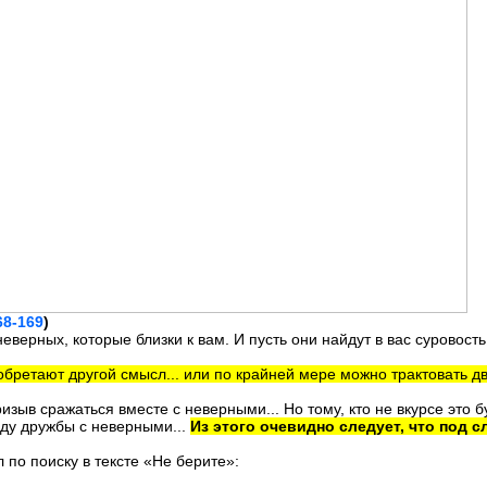
68-169
)
еверных, которые близки к вам. И пусть они найдут в вас суровость
обретают другой смысл... или по крайней мере можно трактовать дв
изыв сражаться вместе с неверными... Но тому, кто не вкурсе это б
оду дружбы с неверными...
Из этого очевидно следует, что под с
 по поиску в тексте «Не берите»: