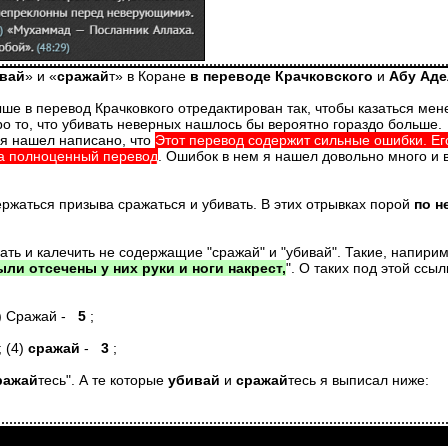
вай
» и «
сражай
т» в Коране
в переводе Крачковского
и
Абу Аде
выше в перевод Крачковкого отредактирован так, чтобы казаться м
ро то, что убивать неверных нашлось бы вероятно гораздо больше.
 я нашел написано, что
Этот перевод содержит сильные ошибки. Его
на полноценный перевод
. Ошибок в нем я нашел довольно много и 
ржаться призыва сражаться и убивать. В этих отрывках порой
по н
ать и калечить не содержащие "сражай" и "убивай". Такие, напирим
ли отсечены у них руки и ноги накрест,
". О таких под этой ссыл
4) Сражай -
5
;
; (4)
сражай
-
3
;
ражай
тесь". А те которые
убивай
и
сражай
тесь я выписал ниже: