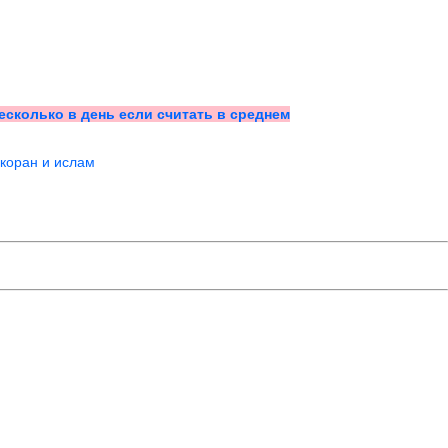
несколько в день если считать в среднем
коран и ислам