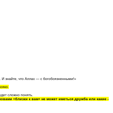
. И знайте, что Аллах — с бого­боязненными!»
ояко.
удет сложно понять.
ловами «близки к вам» не может иметься дружба или какие -