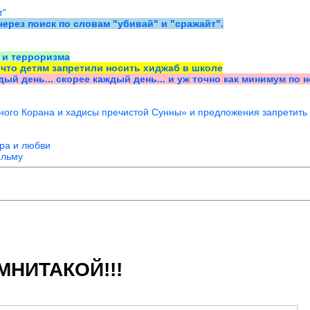
т"
ерез поиск по словам "убивай" и "сражайт".
 и терроризма
, что детям запретили носить хиджаб в школе
дый день... скорее каждый день... и уж точно как минимум по 
ого Корана и хадисы пречистой Сунны» и предложения запретить 
ра и любви
ильму
НИТАКОЙ!!!