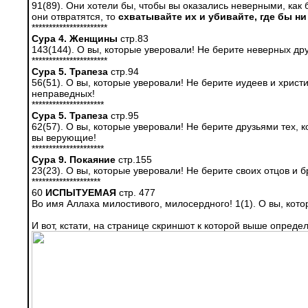
91(89). Они хотели бы, чтобы вы оказались невер­ными, как
они отвратят­ся, то
схватывайте их и убивайте, где бы ни
**********************
Сура 4. Женщины
стр.83
143(144). О вы, которые уверовали! Не берите не­верных д
**********************
Сура 5. Трапеза
стр.94
56(51). О вы, которые уверовали! Не берите иуде­ев и христ
неправедных!
*********************
Сура 5. Трапеза
стр.95
62(57). О вы, которые уверовали! Не берите друзь­ями тех, 
вы верую­щие!
*********************
Сура 9. Покаяние
стр.155
23(23). О вы, которые уверовали! Не берите своих отцов и 
********************
60
ИСПЫТУЕМАЯ
стр. 477
Во имя Аллаха милостивого, милосердного! 1(1). О вы, кото
И вот, кстати, на странице скриншот к которой выше опреде