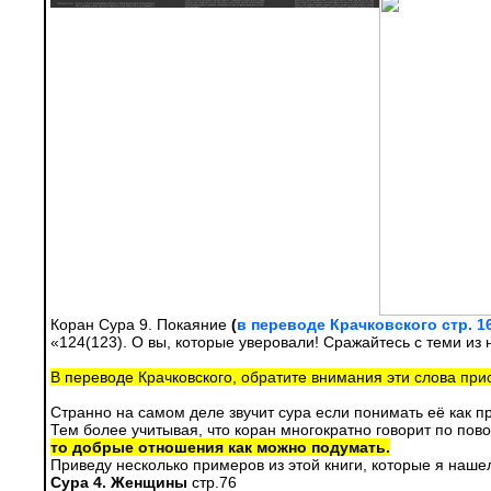
Коран Сура 9. Покаяние
(
в переводе Крачковского стр. 1
«124(123). О вы, которые уверовали! Сражайтесь с теми из н
В переводе Крачковского, обратите внимания эти слова при
Странно на самом деле звучит сура если понимать её как пр
Тем более учитывая, что коран многократно говорит по пов
то добрые отношения как можно подумать.
Приведу несколько примеров из этой книги, которые я нашел
Сура 4. Женщины
стр.76