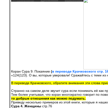
Коран Сура 9. Покаяние
(
в переводе Крачковского стр. 1
«124(123). О вы, которые уверовали! Сражайтесь с теми из н
В переводе Крачковского, обратите внимания эти слова при
Странно на самом деле звучит сура если понимать её как пр
Тем более учитывая, что коран многократно говорит по пов
то добрые отношения как можно подумать.
Приведу несколько примеров из этой книги, которые я нашел
Сура 4. Женщины
стр.76