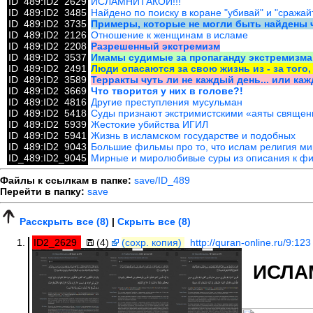
ID_489:ID2_2629
ИСЛАМНИТАКОЙ!!!
ID_489:ID2_3485
Найдено по поиску в коране "убивай" и "сражай
ID_489:ID2_3735
Примеры, которые не могли быть найдены ч
ID_489:ID2_2126
Отношение к женщинам в исламе
ID_489:ID2_2208
Разрешенный экстремизм
ID_489:ID2_3537
Имамы судимые за пропаганду экстремизма
ID_489:ID2_2491
Люди опасаются за свою жизнь из - за того
ID_489:ID2_3589
Терракты чуть ли не каждый день... или каж
ID_489:ID2_3669
Что творится у них в голове?!
ID_489:ID2_4816
Другие преступления мусульман
ID_489:ID2_5418
Суды признают экстримистскими «аяты священн
ID_489:ID2_5939
Жестокие убийства ИГИЛ
ID_489:ID2_5941
Жизнь в исламском государстве и подобных
ID_489:ID2_9043
Большие фильмы про то, что ислам религия ми
ID_489:ID2_9045
Мирные и миролюбивые суры из описания к ф
Файлы к ссылкам в папке:
save/ID_489
Перейти в папку:
save
Расскрыть все (8)
|
Скрыть все (8)
ID2_2629
(4)
(сохр. копия)
http://quran-online.ru/9:123
ИСЛАМ