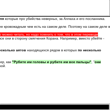
ля
которые про убийства неверных, за Аллаха и его посланника.
енее кровожадным чем есть на самом деле. Поэтому на самом деле в
 можно читать, но надо помнить о том, что в этом переводе
все они в сторону смягчения Корана. Например, вместо убейте -
есколько аятов
находящихся рядом в которых
по несколько
ер, как
"Рубите им головы и рубите им все пальцы"
, "
они
кой.