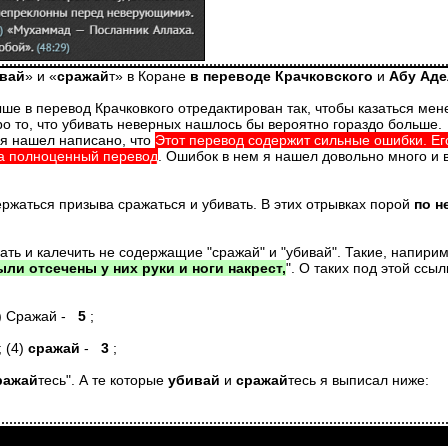
вай
» и «
сражай
т» в Коране
в переводе Крачковского
и
Абу Аде
выше в перевод Крачковкого отредактирован так, чтобы казаться м
ро то, что убивать неверных нашлось бы вероятно гораздо больше.
 я нашел написано, что
Этот перевод содержит сильные ошибки. Его
на полноценный перевод
. Ошибок в нем я нашел довольно много и 
ржаться призыва сражаться и убивать. В этих отрывках порой
по н
ать и калечить не содержащие "сражай" и "убивай". Такие, напирим
ли отсечены у них руки и ноги накрест,
". О таких под этой ссыл
4) Сражай -
5
;
; (4)
сражай
-
3
;
ражай
тесь". А те которые
убивай
и
сражай
тесь я выписал ниже: