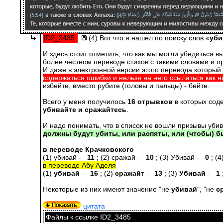
ID2_3485
(4)
Вот что я нашел по поиску слов «
уби
И здесь стоит отметить, что как мы могли убедиться 
более честном переводе стихов с такими словами и п
И даже в электронной версии этого перевода который
содержаться ошибки и нельзя на него ссылаться как 
избейте, вместо рубите (головы и пальцы) - бейте.
Всего у меня получилось
16 отрывков
в которых соде
убивайте и сражайтесь
.
И надо понимать, что в список не вошли призывы убив
должны будут убиты, или распяты, или (чтобы) бы
в переводе Крачковского
(1) убивай -
11
; (2) сражай -
10
; (3) Убивай -
0
; (
в переводе Абу Аделя
(1)
убивай
-
16
; (2)
сражай
т -
13
; (3)
Убивай
-
1
Некоторые из них имеют значение "не
убивай
", "не
с
цитата
Файлы к ссылке ID2_3485