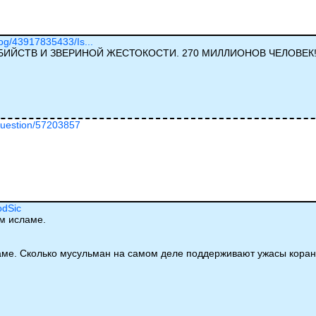
log/43917835433/Is...
БИЙСТВ И ЗВЕРИНОЙ ЖЕСТОКОСТИ. 270 МИЛЛИОНОВ ЧЕЛОВЕК!!
/question/57203857
odSic
м исламе.
аме. Сколько мусульман на самом деле поддерживают ужасы коран