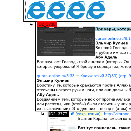
ID2_3735
Примеры, которы
quran-online.ru/8:
Эльмир Кулиев
Вот твой Господь 
и рубите им все п
Абу Адель
Вот внушает Господь твой ангелам (которых Он п
которые уверовали! Я брошу в сердца тех, кото
quran-online.ru/5:33
:::
Крачковский 37(33) (стр. 
Эльмир Кулиев
Воистину, те, которые сражаются против Аллаха
отсечены накрест руки и ноги, или они должны 
Абу Адель
Воздаянием тем, которые воюют против Аллаха и
или распяты, или (чтобы) были отсечены у них р
их в заключении). Это для них – позор в (этом) 
ID2_3777
(сохр. копия)
http://vkorane
5 аятов Корана, смысл кот
Вот тут приведены таки