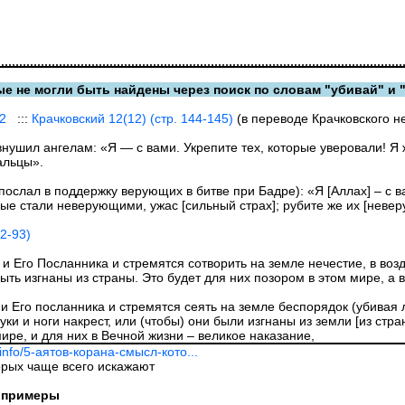
е не могли быть найдены через поиск по словам "убивай" и 
12
:::
Крачковский 12(12) (стр. 144-145)
(в переводе Крачковского не
внушил ангелам: «Я — с вами. Укрепите тех, которые уверовали! Я 
альцы».
ослал в поддержку верующих в битве при Бадре): «Я [Аллах] – с ва
рые стали неверующими, ужас [сильный страх]; рубите же их [невер
92-93)
 и Его Посланника и стремятся сотворить на земле нечестие, в во
быть изгнаны из страны. Это будет для них позором в этом мире, а
 Его посланника и стремятся сеять на земле беспорядок (убивая лю
уки и ноги накрест, или (чтобы) они были изгнаны из земли [из стр
мире, и для них в Вечной жизни – великое наказание,
.info/5-аятов-корана-смысл-кото...
орых чаще всего искажают
е примеры