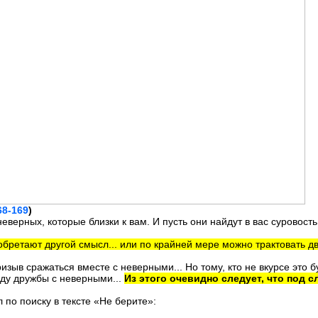
68-169
)
еверных, которые близки к вам. И пусть они найдут в вас суровость
обретают другой смысл... или по крайней мере можно трактовать дв
изыв сражаться вместе с неверными... Но тому, кто не вкурсе это б
оду дружбы с неверными...
Из этого очевидно следует, что под с
 по поиску в тексте «Не берите»: