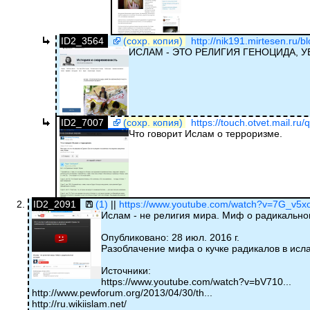
ID2_3564
(сохр. копия)
http://nik191.mirtesen.ru/b
ИСЛАМ - ЭТО РЕЛИГИЯ ГЕНОЦИДА, У
ID2_7007
(сохр. копия)
https://touch.otvet.mail.ru
Что говорит Ислам о терроризме.
ID2_2091
(1)
||
https://www.youtube.com/watch?v=7G_v5x
Ислам - не религия мира. Миф о радикально
Опубликовано: 28 июл. 2016 г.
Разоблачение мифа о кучке радикалов в исл
Источники:
https://www.youtube.com/watch?v=bV710...
http://www.pewforum.org/2013/04/30/th...
http://ru.wikiislam.net/