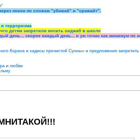
т"
ерез поиск по словам "убивай" и "сражайт".
 и терроризма
, что детям запретили носить хиджаб в школе
дый день... скорее каждый день... и уж точно как минимум по 
ого Корана и хадисы пречистой Сунны» и предложения запретить 
ра и любви
ильму
НИТАКОЙ!!!