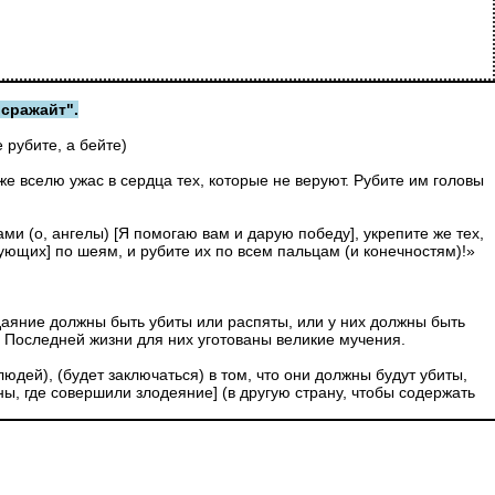
"сражайт".
 рубите, а бейте)
же вселю ужас в сердца тех, которые не веруют. Рубите им головы
ми (о, ангелы) [Я помогаю вам и дарую победу], укрепите же тех,
ующих] по шеям, и рубите их по всем пальцам (и конечностям)!»
здаяние должны быть убиты или распяты, или у них должны быть
 в Последней жизни для них уготованы великие мучения.
дей), (будет заключаться) в том, что они должны будут убиты,
аны, где совершили злодеяние] (в другую страну, чтобы содержать