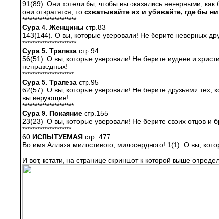
91(89). Они хотели бы, чтобы вы оказались невер­ными, как
они отвратят­ся, то
схватывайте их и убивайте, где бы ни
**********************
Сура 4. Женщины
стр.83
143(144). О вы, которые уверовали! Не берите не­верных д
**********************
Сура 5. Трапеза
стр.94
56(51). О вы, которые уверовали! Не берите иуде­ев и христ
неправедных!
*********************
Сура 5. Трапеза
стр.95
62(57). О вы, которые уверовали! Не берите друзь­ями тех, 
вы верую­щие!
*********************
Сура 9. Покаяние
стр.155
23(23). О вы, которые уверовали! Не берите своих отцов и 
********************
60
ИСПЫТУЕМАЯ
стр. 477
Во имя Аллаха милостивого, милосердного! 1(1). О вы, кото
И вот, кстати, на странице скриншот к которой выше опреде