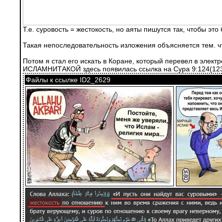
Т.е. суровость = жестокость, но аяты пишутся так, чтобы это
Такая непоследовательность изложения объясняется тем. ч
Потом я стал его искать в Коране, который перевел в элект
ИСЛАМНИТАКОЙ здесь появилась ссылка на Сура 9:124(123
Файлы к ссылке ID2_2629