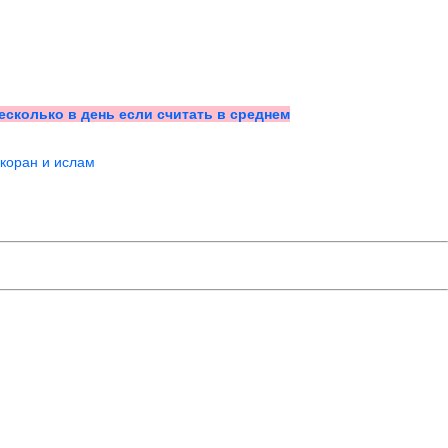
несколько в день если считать в среднем
коран и ислам