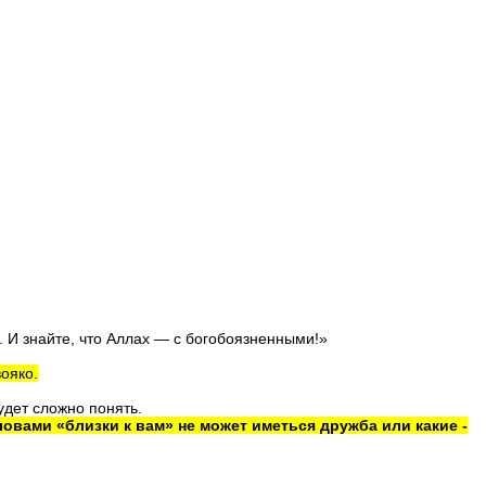
. И знайте, что Аллах — с бого­боязненными!»
ояко.
удет сложно понять.
ловами «близки к вам» не может иметься дружба или какие -