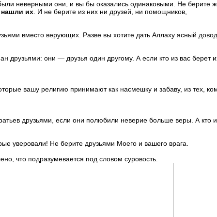
 были неверными они, и вы бы оказались одинаковыми. Не берите же
 нашли их
. И не берите из них ни друзей, ни помощников,
рузьями вместо верующих. Разве вы хотите дать Аллаху ясный довод
иан друзьями: они — друзья один другому. А если кто из вас берет и
которые вашу религию принимают как на­смешку и забаву, из тех, ко
братьев друзьями, если они полюбили неве­рие больше веры. А кто и
рые уверовали! Не берите друзья­ми Моего и вашего врага.
лено, что подразумевается под словом суровость.