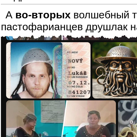
А
во-вторых
волшебный тре
пастофарианцев друшлак на