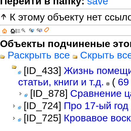
Перейти в папку:
save
К этому объекту нет ссыл
Объекты подчиненые это
Раскрыть все
Скрыть вс
[ID_433]
Жизнь помещик
статьи, книги и т.д.
(
6
[ID_878]
Сравнение ц
[ID_724]
Про 17-ый год
[ID_725]
Кровавое вос