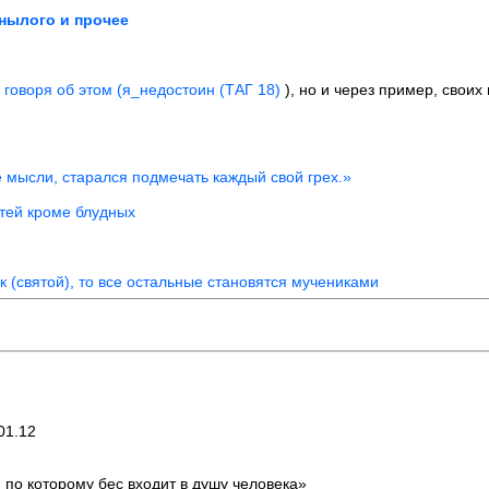
унылого и прочее
говоря об этом (
я_недостоин (ТАГ 18)
), но и через пример, своих
 мысли, старался подмечать каждый свой грех.»
тей кроме блудных
к (святой), то все остальные становятся мучениками
01.12
, по которому бес входит в душу человека»