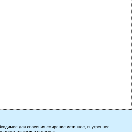
обходимее для спасения смирение истинное, внутреннее
 многими трудами и потами.»