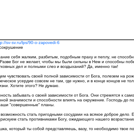
tp://sv-sv.ru/lps/90-o-zapovedi-6
 сокрушение
ание себя жалким, разбитым, подобным праху и пеплу, не способ
 Разве Бог не желает, чтобы мы были сильны в Нем и способны поб
ховных дел и полными слез и воздыханий? Да, именно так!
ем чувствовать своей полной зависимости от Бога, полезем на рож
ческое усердие совсем не там, где нужно, и в конце концов не тол
зни. Хотите этого? Не думаю.
ность забывать о своей зависимости от Бога. Они стремятся к само
ной значимости и способности влиять на окружение. Господь до п
наши "совершенные" планы.
зможность стать пригодными сосудами на всякое доброе дело. Ес
о рискуем стать противниками Богу, ожидающего нашего возрастания
ка, который ты собой представляешь, вазу, то необходимо твое по