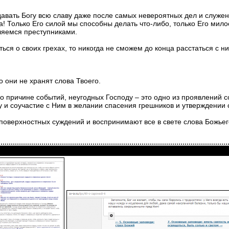
вать Богу всю славу даже после самых невероятных дел и служени
ка! Только Его силой мы способны делать что-либо, только Его ми
ляемся преступниками.
ся о своих грехах, то никогда не сможем до конца расстаться с н
о они не хранят слова Твоего.
ричине событий, неугодных Господу – это одно из проявлений сос
 и соучастие с Ним в желании спасения грешников и утверждении с
верхностных суждений и воспринимают все в свете слова Божьег