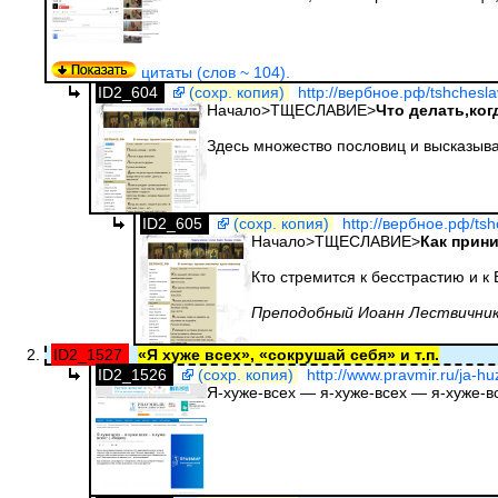
цитаты (слов ~ 104).
ID2_604
(сохр. копия)
http://вербное.рф/tshcheslav
Начало>ТЩЕСЛАВИЕ>
Что делать,ког
Здесь множество пословиц и высказыван
ID2_605
(сохр. копия)
http://вербное.рф/tshc
Начало>ТЩЕСЛАВИЕ>
Как прин
Кто стремится к бесстрастию и к 
Преподобный Иоанн Лествичник 
ID2_1527
«Я хуже всех», «сокрушай себя» и т.п.
ID2_1526
(сохр. копия)
http://www.pravmir.ru/ja-h
Я-хуже-всех — я-хуже-всех — я-хуже-в