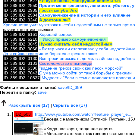
ID_389:ID2_1527
«Я хуже всех», «сокрушай себя» и т.п.
ID_389:ID2_2850
Прости меня грешного, ленивого, убогого, 
ID_389:ID2_2935
прости мя
убогАго
ID_389:ID2_2984
Самоуничижение в истории и его влияние
ID_389:ID2_3240
А достоин ли?
Хрисианство учит чувствовать себя недостойным не только прямо 
случаях по этим ссылкам.
ID_389:ID2_6161
Хороший вопрос
ID_389:ID2_6210
Иисус пример самоуничижения
ID_389:ID2_3045
Нужно считать себя недостойным
ID_389:ID2_3066
«Лютер часами отслеживал у себя недостойные
Да и сейчас христиане борются с грехом также.
ID_389:ID2_3130
Все грехи описывать до мельчайших подробнос
ID_389:ID2_3133
Скотоложество в исповеди
ID_389:ID2_6390
"видение грехов своих как песок морской"
ID_389:ID2_7043
С ума можно сойти от такой борьбы с грехами
ID_389:ID2_10837
Мудрость: "Если в семье появляется праведни
Файлы к ссылкам в папке:
save/ID_389
Перейти в папку:
save
Расскрыть все (17)
|
Скрыть все (17)
ID2_603
http://www.youtube.com/watch?feature=player_e...
Беседа с наместником Оптиной Пустыни, 15.
«Когда нас корят, тогда нас дарят»
«Мечтания это мост, как говорят святые отцы