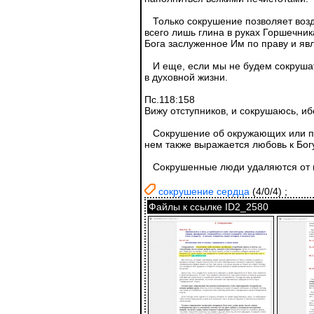
Только сокрушение позволяет возда
всего лишь глина в руках Горшечни
Бога заслуженное Им по праву и яв
И еще, если мы не будем сокрушать
в духовной жизни.
Пс.118:158
Вижу отступников, и сокрушаюсь, иб
Сокрушение об окружающих или по п
нем также выражается любовь к Богу
Сокрушенные люди удаляются от по
сокрушение сердца
(4/0/4)
;
Файлы к ссылке ID2_2580