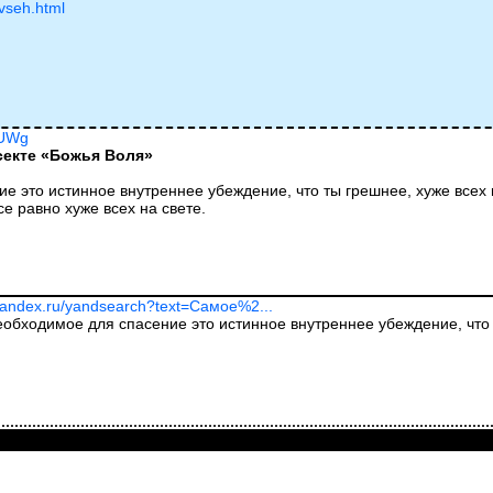
-vseh.html
oUWg
секте «Божья Воля»
 это истинное внутреннее убеждение, что ты грешнее, хуже всех на
се равно хуже всех на свете.
yandex.ru/yandsearch?text=Самое%2...
обходимое для спасение это истинное внутреннее убеждение, что т