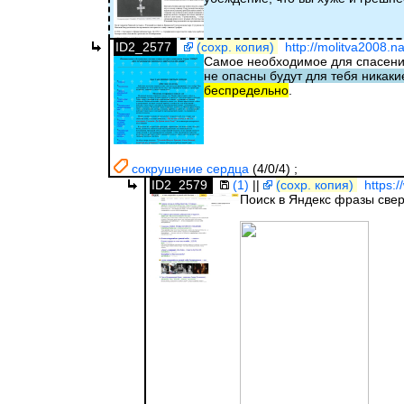
ID2_2577
(сохр. копия)
http://molitva2008.na
Самое необходимое для спасения
не опасны будут для тебя никаки
беспредельно
.
сокрушение сердца
(4/0/4)
;
ID2_2579
(1)
||
(сохр. копия)
https:
Поиск в Яндекс фразы све