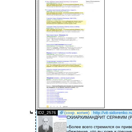
ID2_2576
(сохр. копия)
http://vit-sidorenko.
СХИАРХИМАНДРИТ СЕРАФИМ (РО
«Более всего стремился он прив
убеждение, что вы хуже и грешне