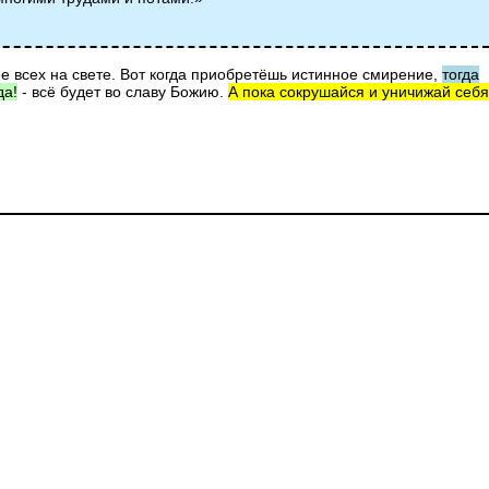
е всех на свете. Вот когда приобретёшь истинное смирение,
тогда
да!
- всё будет во славу Божию.
А пока сокрушайся и уничижай себя