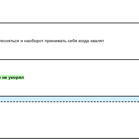
тесняться и наоборот принижать себя когда хвалят.
о не укорял
.