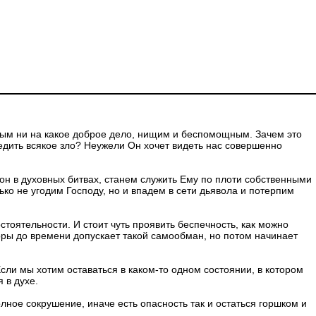
ным ни на какое доброе дело, нищим и беспомощным. Зачем это
едить всякое зло? Неужели Он хочет видеть нас совершенно
он в духовных битвах, станем служить Ему по плоти собственными
ько не угодим Господу, но и впадем в сети дьявола и потерпим
стоятельности. И стоит чуть проявить беспечность, как можно
оры до времени допускает такой самообман, но потом начинает
ли мы хотим оставаться в каком-то одном состоянии, в котором
 в духе.
лное сокрушение, иначе есть опасность так и остаться горшком и