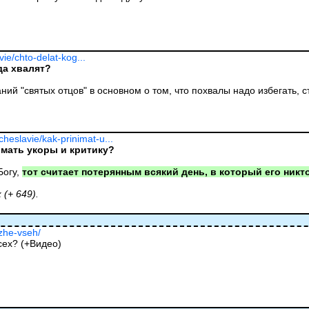
ie/chto-delat-kog...
да хвалят?
ий "святых отцов" в основном о том, что похвалы надо избегать, с
heslavie/kak-prinimat-u...
имать укоры и критику?
Богу,
тот считает потерянным всякий день, в который его никт
(+ 649).
uzhe-vseh/
сех? (+Видео)