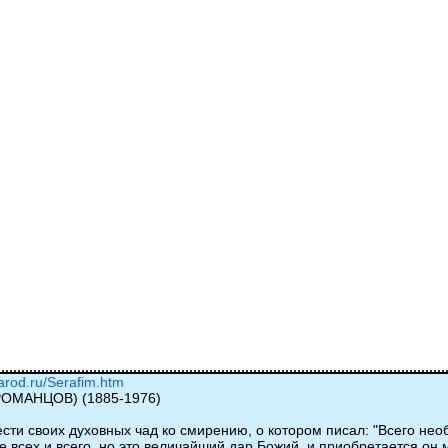
narod.ru/Serafim.htm
МАНЦОВ) (1885-1976)
ести своих духовных чад ко смирению, о котором писал: "Всего не
е всех и всего, но это величайший дар Божий, и приобретается он