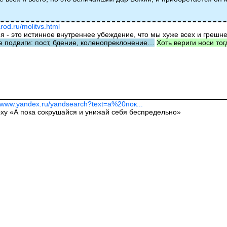
rod.ru/molitvs.html
 - это истинное внутреннее убеждение, что мы хуже всех и грешне
е подвиги: пост, бдение, коленопреклонение…
Хоть вериги носи тог
//www.yandex.ru/yandsearch?text=а%20пок...
рху «А пока сокрушайся и унижай себя беспредельно»