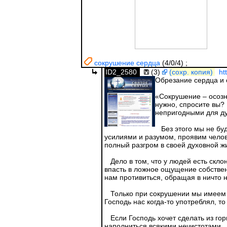
сокрушение сердца
(4/0/4)
;
ID2_2580
(3)
(сохр. копия)
ht
Обрезание сердца и
«Сокрушение – осозн
нужно, спросите вы?
непригодными для ду
Без этого мы не буд
усилиями и разумом, проявим челове
полный разгром в своей духовной жи
Дело в том, что у людей есть склон
впасть в ложное ощущение собствен
нам противиться, обращая в ничто 
Только при сокрушении мы имеем во
Господь нас когда-то употреблял, т
Если Господь хочет сделать из горш
наполниться всякими нечистотами.