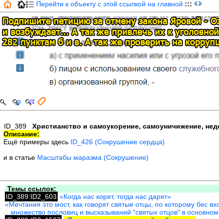
Перейти к объекту с этой ссылкой на главной
:::
ID_389
Христианство и самоукорение, самоуничижение, недо
Описание:
Ещё примеры здесь
ID_426 (Сокрушение сердца)
и в статье
Масштабы маразма (Сокрушение)
Темы ссылок:
ID_389:ID2_603
«Когда нас корят, тогда нас дарят»
«Мечтания это мост, как говорят святые отцы, по которому бес вх
...множество пословиц и высказываний "святых отцов" в основном 