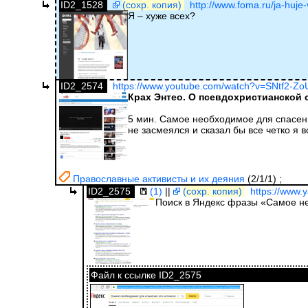
ID2_1528
(сохр. копия)
http://www.foma.ru/ja-huje
Я – хуже всех?
ID2_2574
https://www.youtube.com/watch?v=SNtf2-Z
Крах Энтео. О псевдохристианской 
5 мин. Самое необходимое для спасение
не засмеялся и сказал бы все четко я в
Православные активисты и их деяния
(2/1/1)
;
ID2_2575
(1)
||
(сохр. копия)
https://www.
Поиск в Яндекс фразы «Самое не
Файл к ссылке ID2_2575