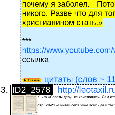
почему я заболел. Потом
никого. Разве что для то
христианином стать.»
***
https://www.youtube.com
ссылка
цитаты (слов ~ 11
ID2_2578
http://leotaxil
Книга «Советы девушке христианке». Сам от
стр. 20-21
«Считай себя хуже всех - да и так 