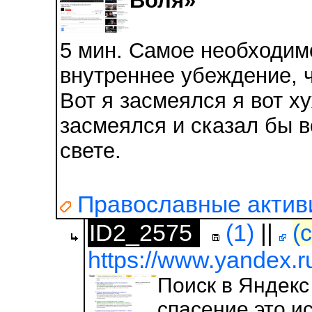
Воля»
5 мин. Самое необходим
внутреннее убеждение, ч
Вот я засмеялся я вот х
засмеялся и сказал бы в
свете.
Православные активи
ID2_2575
(1)
||
(
https://www.yandex.
Поиск в Яндек
спасение это и