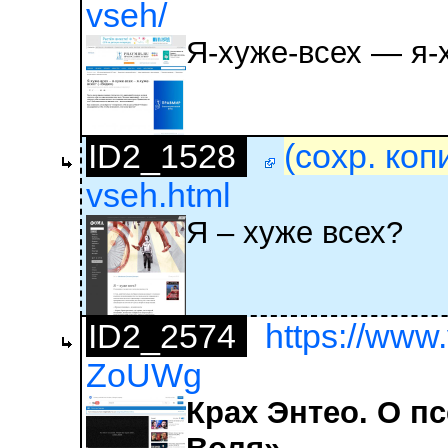
vseh/
Я-хуже-всех — я-
ID2_1528
(сохр. коп
vseh.html
Я – хуже всех?
ID2_2574
https://www
ZoUWg
Крах Энтео. О п