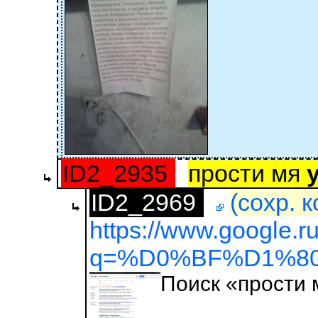
ID2_2935
прости мя
ID2_2969
(сохр. 
https://www.google.r
q=%D0%BF%D1%80
Поиск «прости 