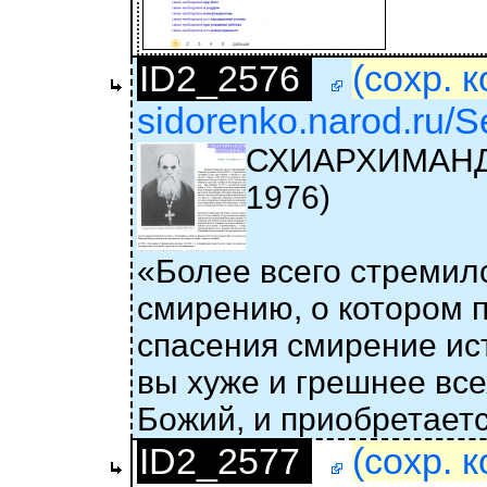
ID2_2576
(сохр. 
sidorenko.narod.ru/S
СХИАРХИМАНД
1976)
«Более всего стремилс
смирению, о котором 
спасения смирение ис
вы хуже и грешнее все
Божий, и приобретаетс
ID2_2577
(сохр. 