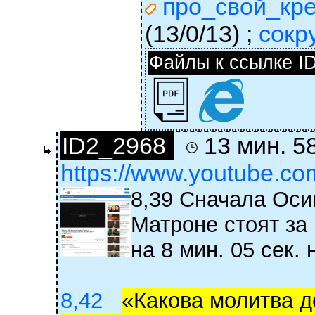
про_свой_кре
(13/0/13)
;
сокр
Файлы к ссылке I
ID2_2968
13 мин. 58
https://www.youtube.
8,39 Сначала Осип
Матроне стоят за
на 8 мин. 05 сек. 
8,42
«Какова молитва д