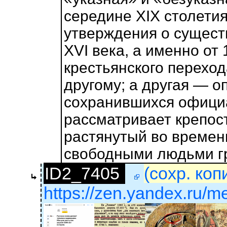
середине XIX столетия
утверждения о существ
XVI века, а именно от
крестьянского переход
другому; а другая — о
сохранившихся официа
рассматривает крепос
растянутый во времен
свободными людьми г
ID2_7405
(сохр. коп
https://zen.yandex.ru/me