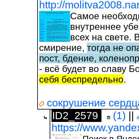
http://molitva2008.na
Самое необходи
внутреннее убе
всех на свете.
смирение,
тогда не оп
пост, бдение, колено
- всё будет во славу 
себя беспредельно
.
сокрушение сердц
ID2_2579
(1)
||
https://www.yande
Поиск в Янде