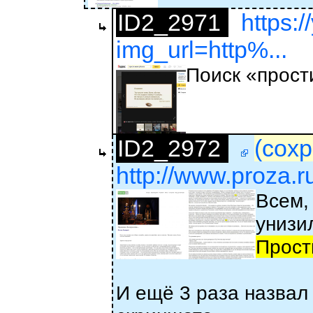
ID2_2971
https:
img_url=http%...
Поиск «прост
ID2_2972
(сохр
http://www.proza.
Всем,
унизил
Прост
И ещё 3 раза назвал