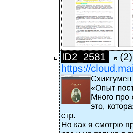
ID2_2581
(2)
https://cloud.m
Схиигумен
«Опыт пост
Много про 
это, котор
стр.
Но как я смотрю п