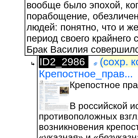
вообще было эпохой, ко
порабощение, обезличен
людей: понятно, что и 
период своего крайнего
Брак Василия совершился
ID2_2986
(сохр. 
Крепостное_прав...
Крепостное пра
В российской и
противоположных взгл
возникновения крепос
«указная» и «безуказн