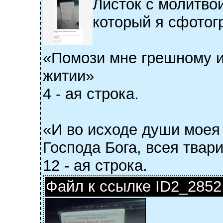
Листок с молитво
который я сфотог
«Помози мне грешному 
житии»
4 - ая строка.
«И во исходе души моея
Господа Бога, всея твари
12 - ая строка.
Файл к ссылке ID2_2852