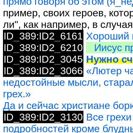
прямо говоря об этом (
я_не
пример, своих героев, кот
ли", как например, в случа
ID_389:ID2_6161
Хороший 
ID_389:ID2_6210
Иисус п
ID_389:ID2_3045
Нужно сч
ID_389:ID2_3066
«Лютер ч
недостойные мысли, стара
грех.»
Да и сейчас христиане борю
ID_389:ID2_3130
Все грех
подробностей кроме блудн