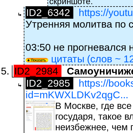
скриншоте.
ID2_6342
https://yo
Утренняя молитва по 
03:50 не прогневался
цитаты (слов ~ 12
ID2_2984
Самоуничиже
ID2_2985
https://boo
id=mKWXLDKv2qgC...
В Москве, где вс
государя, такое 
неизбежнее, чем г