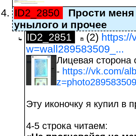
ID2_2850
Прости меня 
унылого и прочее
ID2_2851
(2)
https:/
w=wall289583509_...
Лицевая сторона 
-
https://vk.com/
z=photo28958350
Эту иконочку я купил в 
4-5 строка читаем: