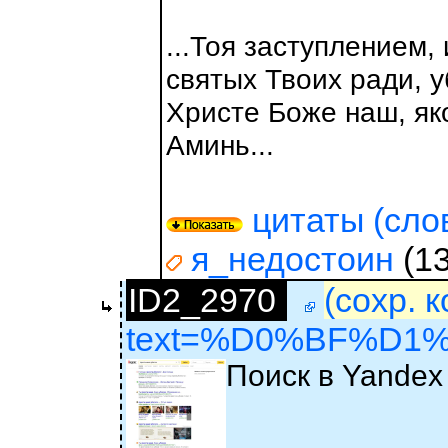
...Тоя заступлением,
святых Твоих ради, 
Христе Боже наш, яко
Аминь...
цитаты (слов
я_недостоин
(13
ID2_2970
(сохр. 
text=%D0%BF%D1%
Поиск в Yandex