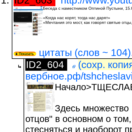
ID2_603
http://www.yout
Беседа с наместником Оптиной Пустыни, 15.
«Когда нас корят, тогда нас дарят»
«Мечтания это мост, как говорят святые отцы
цитаты (слов ~ 104)
ID2_604
(сохр. копи
вербное.рф/tshcheslavie
Начало>ТЩЕСЛА
Здесь множество 
отцов" в основном о том,
стесняться и наоборот п