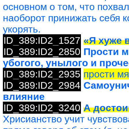
основном о том, что похвал
наоборот принижать себя к
укорять.
ID_389:ID2_1527
«Я хуже в
ID_389:ID2_2850
Прости м
убогого, унылого и проче
ID_389:ID2_2935
прости м
ID_389:ID2_2984
Самоунич
влияние
ID_389:ID2_3240
А достои
Хрисианство учит чувствов