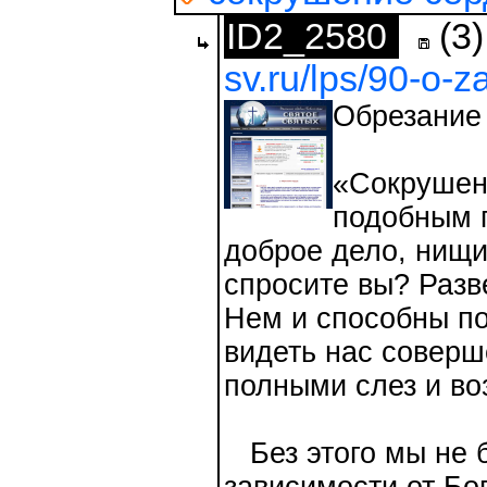
ID2_2580
(3)
sv.ru/lps/90-o-z
Обрезание
«Сокрушени
подобным п
доброе дело, нищи
спросите вы? Разв
Нем и способны по
видеть нас соверш
полными слез и во
Без этого мы не б