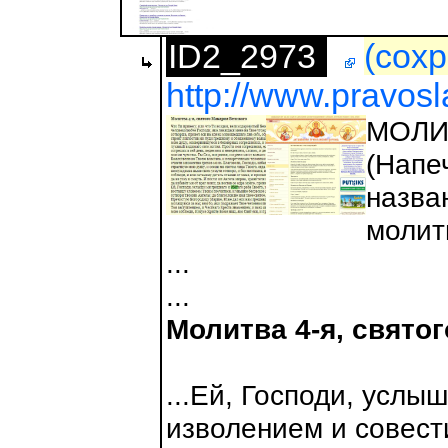
ID2_2973
(сохр
http://www.pravosl
МОЛИ
(Напе
назва
молит
...
...
Молитва 4-я, свято
...Ей, Господи, услы
изволением и совести