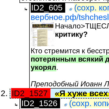
ID2_605
(сохр. к
вербное.рф/tshchesla
Начало>ТЩЕС
критику?
Кто стремится к бесст
потерянным всякий де
укорял
.
Преподобный Иоанн Ле
ID2_1527
«Я хуже всех
ID2_1526
(сохр. коп