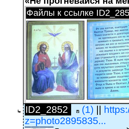
«Не прогневайся на м
Файлы к ссылке ID2_28
ID2_2852
(1)
||
https
z=photo2895835...