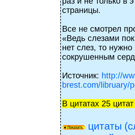
раз и не только в 
страницы.
Все не смотрел пр
«Ведь слезами пок
нет слез, то нужно
сокрушенным серд
Источник:
http://ww
brest.com/libruary/
В цитатах 25 цитат
цитаты (с