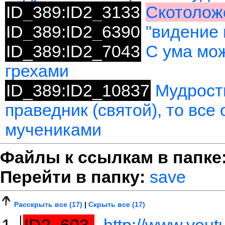
ID_389:ID2_3133
Скотолож
ID_389:ID2_6390
"видение 
ID_389:ID2_7043
С ума мож
грехами
ID_389:ID2_10837
Мудрость
праведник (святой), то все
мучениками
Файлы к ссылкам в папке
Перейти в папку:
save
Расскрыть все (17)
|
Скрыть все (17)