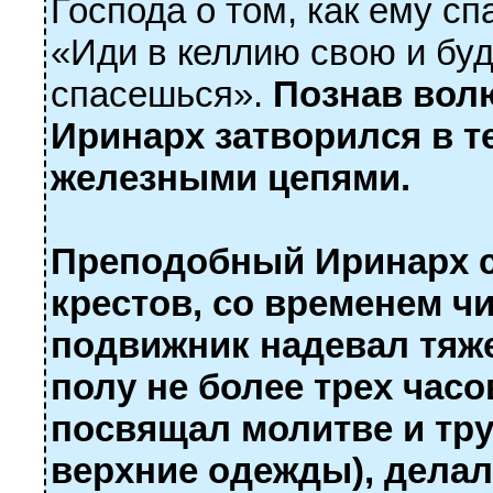
Господа о том, как ему с
«Иди в келлию свою и будь
спасешься».
Познав вол
Иринарх затворился в т
железными цепями.
Преподобный Иринарх с
крестов, со време­нем ч
подвижник надевал тяже
полу не более трех часо
посвящал молитве и тру
верхние одежды), делал