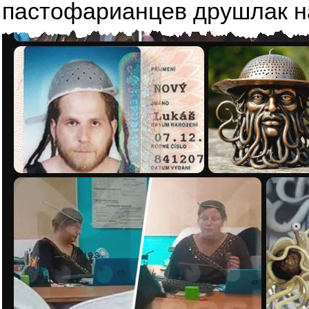
пастофарианцев друшлак на