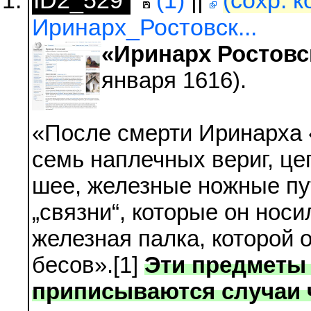
ID2_529
(1)
||
(сохр. 
Иринарх_Ростовск...
«Иринарх Ростовс
января 1616).
«После смерти Иринарха 
семь наплечных вериг, це
шее, железные ножные пу
„связни“, которые он носи
железная палка, которой 
бесов».[1]
Эти предметы 
приписываются случаи 