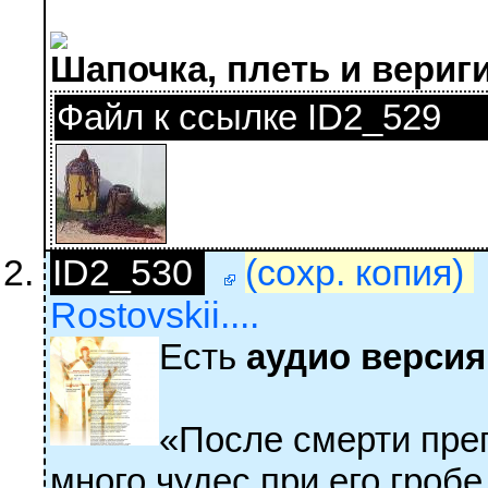
Шапочка, плеть и вериг
Файл к ссылке ID2_529
ID2_530
(сохр. копия)
Rostovskii....
Есть
аудио версия
«После смерти пре
много чудес при его гробе