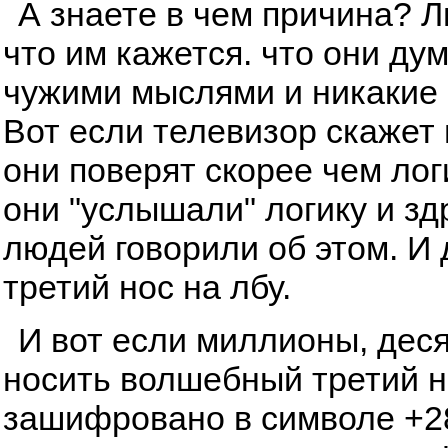
А знаете в чем причина? 
что им кажется. что они ду
чужими мыслями и никакие 
Вот если телевизор скажет и
они поверят скорее чем лог
они "услышали" логику и з
людей говорили об этом. И
третий нос на лбу.
И вот если миллионы, дес
носить волшебный третий но
зашифровано в символе +28