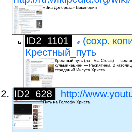
«Виа Долороза» Википедия
ID2_1101
(сохр. коп
Крестный_путь
Крестный путь (лат. Via Crucis) — сос
кульминацией — Распятием. В католи
страданий Иисуса Христа.
ID2_628
http://www.yout
Путь на Голгофу Христа