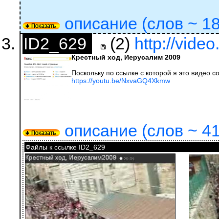
описание (слов ~ 18)
ID2_629
(2)
http://vide
Крестный ход, Иерусалим 2009
Поскольку по ссылке с которой я это видео 
https://youtu.be/NxvaGQ4Xkmw
описание (слов ~ 41
Файлы к ссылке ID2_629