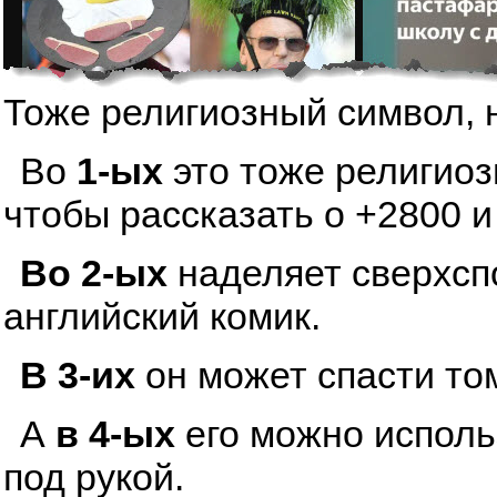
Тоже религиозный символ, 
Во
1-ых
это тоже религиоз
чтобы рассказать о +2800 и
Во 2-ых
наделяет сверхсп
английский комик.
В 3-их
он может спасти том
А
в 4-ых
его можно исполь
под рукой.