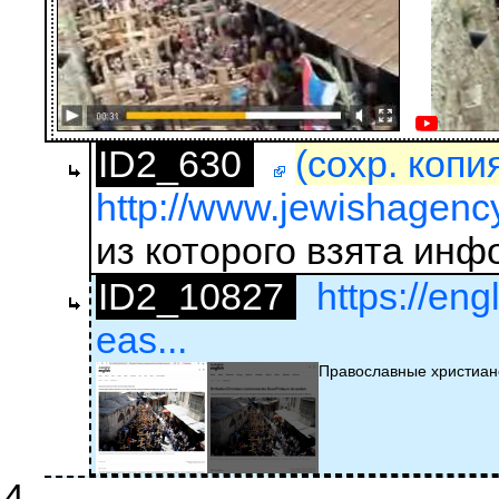
ID2_630
(сохр. копи
http://www.jewishagenc
из которого взята ин
ID2_10827
https://en
eas...
Православные христиан