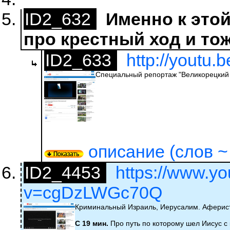
ID2_632
Именно к этой
про крестный ход и то
ID2_633
http://youtu
Специальный репортаж "Великорецкий 
описание (слов ~ 
ID2_4453
https://www.y
v=cgDzLWGc70Q
Криминальный Израиль, Иерусалим. Аферисты
С 19 мин.
Про путь по которому шел Иисус с