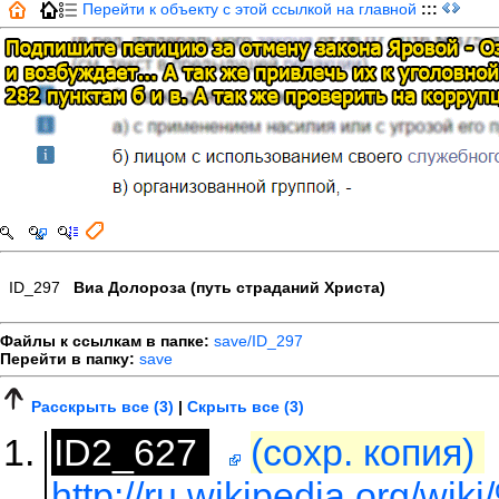
Перейти к объекту с этой ссылкой на главной
:::
ID_297
Виа Долороза (путь страданий Христа)
Файлы к ссылкам в папке:
save/ID_297
Перейти в папку:
save
Расскрыть все (3)
|
Скрыть все (3)
ID2_627
(сохр. копия)
http://ru.wikipedia.org