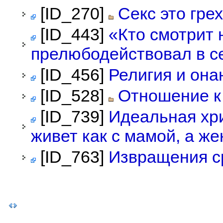
[ID_270]
Секс это гре
[ID_443]
«Кто смотрит
прелюбодействовал в с
[ID_456]
Религия и он
[ID_528]
Отношение к 
[ID_739]
Идеальная хри
живет как с мамой, а же
[ID_763]
Извращения с