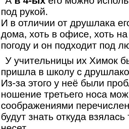
А
в 4-ых
его можно исполь
под рукой.
И в отличии от друшлака ег
дома, хоть в офисе, хоть н
погоду и он подходит под л
У учительницы их Химок бы
пришла в школу с друшлаком
Из-за этого у неё были про
ношение третьего носа мож
соображениями перечисленн
будут знать откуда взялась
несет.