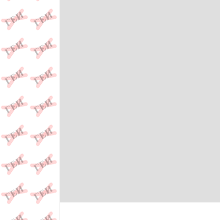
эротика, секс во всех его разновидностях..., п
не может быть "излечен" без..., конверсивная 