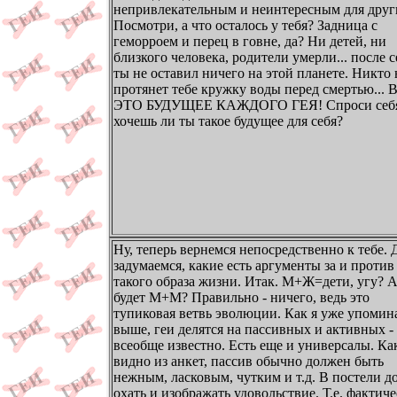
непривлекательным и неинтересным для друг
Посмотри, а что осталось у тебя? Задница с
геморроем и перец в говне, да? Ни детей, ни
близкого человека, родители умерли... после с
ты не оставил ничего на этой планете. Никто 
протянет тебе кружку воды перед смертью...
ЭТО БУДУЩЕЕ КАЖДОГО ГЕЯ! Спроси себя 
хочешь ли ты такое будущее для себя?
Ну, теперь вернемся непосредственно к тебе. 
задумаемся, какие есть аргументы за и против
такого образа жизни. Итак. М+Ж=дети, угу? А
будет М+М? Правильно - ничего, ведь это
тупиковая ветвь эволюции. Как я уже упомин
выше, геи делятся на пассивных и активных -
всеобще известно. Есть еще и универсалы. Ка
видно из анкет, пассив обычно должен быть
нежным, ласковым, чутким и т.д. В постели д
охать и изображать удовольствие. Т.е. фактич