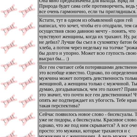
Она явно предназначена для выхода. Вряд ли
Природа будет сама себе противоречить, ведь 
все очень гармонично, если ты приглядишься.
Кстати, тут в одном из объявлений один гей
написал, что хочет, чтобы его отодрали, тем 
осуществив свою давнюю мечту - понять, что
чувствуют женщины, когда их трахают. Ну, ра
не дебил? Лучше бы съел в сухомятку батон б
хлеба, а потом через недельку на толчке "рож
бы долго и упорно. Может всю глупость свою
высрал бы... :)
Все геи считают себя потерявшими девственно
это всеобще известно. Однако, по определен
мужчина может потерять девственность тольк
женщиной, а женщина только с мужчиной. Ты
думаю, догадываешься, чем это пахнет? Прав
это значит, что почти все геи девственники! Ч
опять же подтверждает их убогость. Тебе нрав
такая перспектива?
Сейчас появилось новое слово - бисексуалы. Т
уже не пидоры, а бисексуалы. Красивое слово.
однако, что же под ним скрывается? А все оче
просто: это мужики, которые трахаются и с
мужиками и с женщинами. А ведь мужик, хот