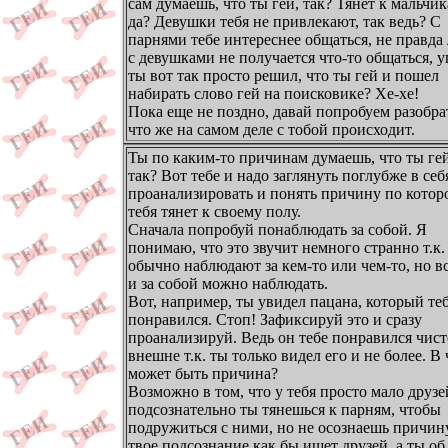
сам думаешь, что ты гей, так? Тянет к мальчик
да? Девушки тебя не привлекают, так ведь? С
парнями тебе интереснее общаться, не правда
с девушками не получается что-то общаться, у
ты вот так просто решил, что ты гей и пошел
набирать слово гей на поисковике? Хе-хе!
Пока еще не поздно, давай попробуем разобра
что же на самом деле с тобой происходит.
Ты по каким-то причинам думаешь, что ты гей
так? Вот тебе и надо заглянуть поглубже в себ
проанализировать и понять причину по котор
тебя тянет к своему полу.
Сначала попробуй понаблюдать за собой. Я
понимаю, что это звучит немного странно т.к.
обычно наблюдают за кем-то или чем-то, но в
и за собой можно наблюдать.
Вот, например, ты увидел пацана, который те
понравился. Стоп! Зафиксируй это и сразу
проанализируй. Ведь он тебе понравился чист
внешне т.к. ты только видел его и не более. В
может быть причина?
Возможно в том, что у тебя просто мало друзе
подсознательно ты тянешься к парням, чтобы
подружиться с ними, но не осознаешь причину.
твое подсознание как бы ищет друзей, а ты об