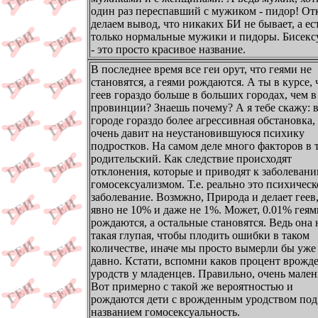
один раз переспавший с мужиком - пидор! От
делаем вывод, что никаких БИ не бывает, а ес
только нормальные мужики и пидоры. Бисекс
- это просто красивое название.
В последнее время все геи орут, что геями не
становятся, а геями рождаются. А ты в курсе, 
геев гораздо больше в больших городах, чем в
провинции? Знаешь почему? А я тебе скажу: 
городе гораздо более агрессивная обстановка, 
очень давит на неустановившуюся психику
подростков. На самом деле много факторов в т
родительский. Как следствие происходят
отклонения, которые и приводят к заболеван
гомосексуализмом. Т.е. реально это психическ
заболевание. Возмжно, Природа и делает геев
явно не 10% и даже не 1%. Может, 0.01% геям
рождаются, а остальные становятся. Ведь она 
такая глупая, чтобы плодить ошибки в таком
количестве, иначе мы просто вымерли бы уже
давно. Кстати, вспомни каков процент врожд
уродств у младенцев. Правильно, очень мален
Вот примерно с такой же вероятностью и
рождаются дети с врожденным уродством под
названием гомосексуальность.