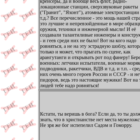
крейсеры, да и вообще весь флот, радио-
локационные станции, сверхзвуковые ракеты
("Гранит", "Яхонт"), атомные электростанции
т.д.? Все перечисленное - это мощь нашей стр
это лучшие и непревзойденные в мире образ
оружия, техники и инженерной мысли! И её
создавали талантиливые инженеры и констру
- и геев среди них не было! Вот на кого надо
ровняться, а не на эту эстрадную шоблу, котор
только и может, что прыгать по сцене, как
арангутанги и открывать рот под фанеру! Бер
военных: летчики испытатели, военные моряк
подводники, ракетчики, ВДВ и т.д. и т.п. - ср
них очень много героев России и СССР - и не
пидоров, ведь это настоящие мужики! Вот на 
людей тебе надо ровняться!
Кстати, ты веришь в бога? Если да, то ты дол
знать, что в христианстве нет места мужеложс
Не зря же бог испепелил Садом и Гоморру.