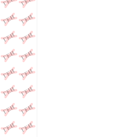
из себя..., репаративная терапия в нашей стран
ли оно..., гей, гей-знакомства,гей-фото, антигей
мужеложеством..., анти-пидор как борец с муже
происхождение и значение слова "голубой", бо
от греческого слияния "любить" и "мальчик", ч
сознании прочно ассоциируется с обузданием е
как аскетическая религия..., ветхий завет как "
современное богословие ищет компромисса с нау
абсолют, но не являющийся абстрактным филосо
духовной свободе... эротика, секс во всех его 
сегодня..., гомосексуализм не может быть "изле
аверсивная терапия представляет из себя..., ре
может ли оно..., мужеложство - может ли оно...,
гей сайт для..., антипидор как борец с мужелож
пошло слово пидор..., происхождение и значен
пидарас, педерастия - от греческого слияния "л
понятие "культура" в нашем сознании прочно а
происхождение морали..., христианство как аск
нового..., бог как человеческий идеал..., совр
душа, атеизм, смысл жизни, дао - некий абсо
понятием..., даосизм - как стремление человека
разновидностях..., психотерапия гомосексуализ
без..., конверсивная терапия у специалистов...,
терапия в нашей стране..., мужеложество - може
знакомства,гей-фото, антигей сайт для..., анти-