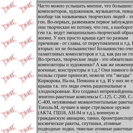
Часто можно услышать мнение, что большинс
композиторов, художников, музыкантов, певц
вообще так называемых творческих людей - э
геи. Во-первых, развеиваем первое заблужден
они творческие не потому, что геи, а наоборот
геи т.к. ведут эмоционально-творческий образ
жизни. У них просто крыша едет по разным
причинам - от славы, от переутомления и т.д. 
вторых: их не большинство! Большинство оче
талантливых композиторов и т.д. как раз не ге
Во-третьих, творческие люди - это обязательн
композиторы и художники? А как же инженер
военные, конструкторы и т.д.? Они намного 
пользы стране приносят, нежели эти "звезды"
Киркорова, На-на, Пенкина и т.д. И у них не е
крыша т.к. это люди очень рациональные и
хлоднокровные. Кто создавал непревзойденн
зенитно-ракетные комплексы С-125, С-200, С-
С-400, неуязвимые межконтинтальные ракеты
Тополь-М, лучшее в мире стрелковое оружие
(АК74, ГШ18, АН-94 и т.д.), военную и
гражданскую авиацию, танки, бронетранспор
космические ракеты, спутники, атомные
подводные лодки, тяжелые атомные ракетные