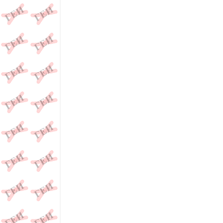
анти-пидор как борец с мужеложеством..., отк
"голубой", более научный термин педераст, как
"мальчик", человеческая сексуальность..., пон
обузданием естественного..., происхождение мо
завет как "предтеча" нового..., бог как челов
с наукой..., храм , душа, атеизм, смысл жизни
философским понятием..., даосизм - как стремл
его разновидностях..., психотерапия гомосексу
"излечен" без..., конверсивная терапия у специа
репаративная терапия в нашей стране..., мужел
гей, гей-знакомства,гей-фото, антигей сайт для.
мужеложеством..., анти-пидор как борец с муже
происхождение и значение слова "голубой", бо
от греческого слияния "любить" и "мальчик", ч
сознании прочно ассоциируется с обузданием е
как аскетическая религия..., ветхий завет как "
современное богословие ищет компромисса с нау
абсолют, но не являющийся абстрактным филосо
духовной свободе... эротика, секс во всех его 
сегодня..., гомосексуализм не может быть "изле
аверсивная терапия представляет из себя..., ре
может ли оно..., мужеложство - может ли оно...,
гей сайт для..., антипидор как борец с мужелож
пошло слово пидор..., происхождение и значен
пидарас, педерастия - от греческого слияния "л