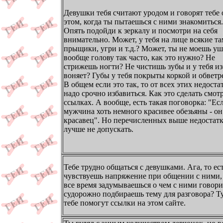
Девушки тебя считают уродом и говорят тебе 
этом, когда ты пытаешься с ними знакомиться.
Опять подойди к зеркалу и посмотри на себя
внимательно. Может, у тебя на лице всякие та
прыщики, угри и т.д.? Может, ты не моешь уш
вообще голову так часто, как это нужно? Не
стрижешь ногти? Не чистишь зубы и у тебя из
воняет? Губы у тебя покрыты коркой и обвет
В общем если это так, то от всех этих недоста
надо срочно избавиться. Как это сделать смот
ссылках. А вообще, есть такая поговорка: "Ес
мужчина хоть немного красивее обезьяны - он
красавец". Но перечисленных выше недостат
лучше не допускать.
Тебе трудно общаться с девушками. Ага, то ес
чувствуешь напряжение при общении с ними,
все время задумываешься о чем с ними говори
судорожно подбираешь тему для разговора? Т
тебе помогут ссылки на этом сайте.