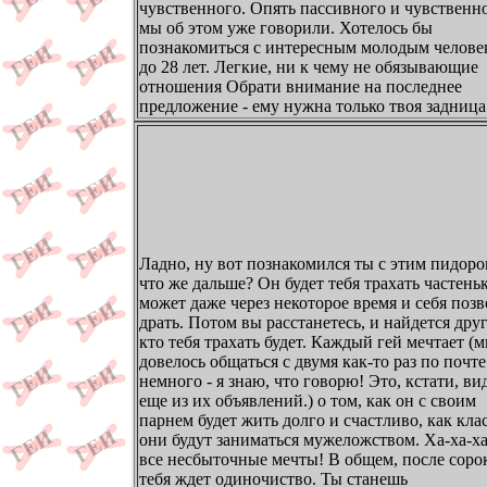
чувственного. Опять пассивного и чувственно
мы об этом уже говорили. Хотелось бы
познакомиться с интересным молодым челове
до 28 лет. Легкие, ни к чему не обязывающие
отношения Обрати внимание на последнее
предложение - ему нужна только твоя задница!
Ладно, ну вот познакомился ты с этим пидоро
что же дальше? Он будет тебя трахать частеньк
может даже через некоторое время и себя поз
драть. Потом вы расстанетесь, и найдется дру
кто тебя трахать будет. Каждый гей мечтает (м
довелось общаться с двумя как-то раз по почте
немного - я знаю, что говорю! Это, кстати, ви
еще из их объявлений.) о том, как он с своим
парнем будет жить долго и счастливо, как кла
они будут заниматься мужеложством. Ха-ха-ха
все несбыточные мечты! В общем, после сорок
тебя ждет одиночиство. Ты станешь