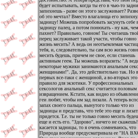
будет испытывать, когда ты его в чью-то задн
запихнешь - разве он этого заслуживает? Разв
об это мечтал? Вместо влагалища его зипихну
задницу! Можешь попробовать засунуть себе 
задницу палец, а потом понюхать - ну как, че
пахнет? Правильно, говном! Ты считаешь тво
перец заслуживает такой участи, чтобы говно
жизнь месить? А ведь он неотъемлемая части
тебя, и, следовательно, ты сам всю жизнь гов
месить будешь, причем не свое, если станешь
активным геем. Ты можешь возразить: "А вед
некоторые мужики занимаются анальным секс
женщинами!". Да, это действительно так. Но 
первых все-таки с женщиной, а во-вторых это
правило для экзотики. У профессиональных
сексологов анальный секс считается половым
извращением. Кстати, как видно из объявлени
геи любят, чтобы им зад лизали. А теперь вс
запах своего пальца, вынутого только что из
задницы и представь, что тебе это еще и лизат
придется. Т.е. ты не только говно месить буде
еще и есть его. "Здорово", ничего не скажешь!
касается задницы, то я очень сомневаюсь, что
Природа вообще предусматривала ее "НА ВХ