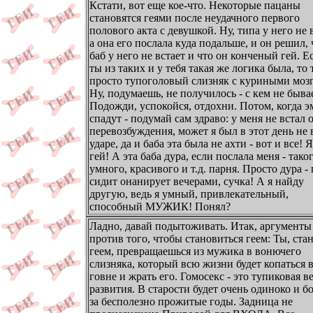
Кстати, вот еще кое-что. Некоторые пацаны
становятся геями после неудачного первого
полового акта с девушкой. Ну, типа у него не 
а она его послала куда подальше, и он решил, 
баб у него не встает и что он конченый гей. Е
ты из таких и у тебя такая же логика была, то
просто тупоголовый слизняк с куриными моз
Ну, подумаешь, не получилось - с кем не быва
Подожди, успокойся, отдохни. Потом, когда 
спадут - подумай сам здраво: у меня не встал 
перевозбуждения, может я был в этот день не 
ударе, да и баба эта была не ахти - вот и все! Я
гей! А эта баба дура, если послала меня - тако
умного, красивого и т.д. парня. Просто дура -
сидит онанирует вечерами, сучка! А я найду
другую, ведь я умный, привлекательный,
способный МУЖИК! Понял?
Ладно, давай подытоживать. Итак, аргументы
против того, чтобы становиться геем: Ты, ста
геем, превращаешься из мужика в вонючего
слизняка, который всю жизни будет копаться 
говне и жрать его. Гомосекс - это тупиковая в
развития. В старости будет очень одиноко и б
за бесполезно прожитые годы. Задница не