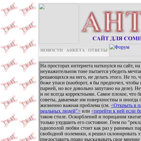
На просторах интернета наткнулся на сайт, н
неуважительном тоне пытается убедить мечта
решающихся на него, не делать этого. Не то,
боже упаси (наоборот, я бы предпочел, чтобы п
парней, но все довольно запутано на деле). 
и не всегда корректными. Самое плохое, что б
советы, даваемые им поверхностны и иногда пр
жизненно важная проблема (см.
<Открыть в п
реальных людей">
или
<перейти к ней если б
таком стиле. Оскорблений и порицания хватае
только ухудшить его состояние. Геем по "рекл
однополой любви стоит как раз у ранимых па
свободной полемики, я решил склонировать э
предоставить право высказывать свое мнение