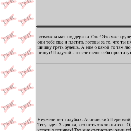
возможна мат. поддержка. Опс! Это уже круче
они тебе еще и платить готовы за то, что ты и
шишку греть будешь. А еще о какой-то там л
пишут! Подумай - ты считаешь себя проститу
Неужели нет голубых. Асиновский Первомай
Тегульдет. Зырянка, кто нить откликнитесь. О
кстати о птичках! Тут мне статистику один ге