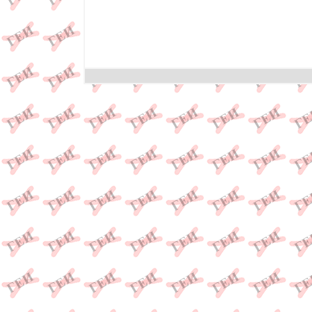
понятие "культура" в нашем сознании прочно а
происхождение морали..., христианство как аск
нового..., бог как человеческий идеал..., совр
душа, атеизм, смысл жизни, дао - некий абсо
понятием..., даосизм - как стремление человека