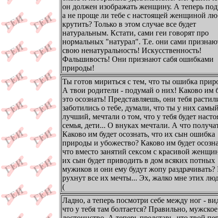
он должен изображать женщину. А теперь под
а не проще ли тебе с настоящей женщиной лю
крутить? Только в этом случае все будет
натуральным. Кстати, сами геи говорят про
нормальных "натурал". Т.е. они сами признаю
свою ненатуральность! Искусственность!
Фальшивость! Они признают сабя ошибками
природы!
Ты готов мириться с тем, что ты ошибка при
А твои родители - подумай о них! Каково им 
это осознать! Представляешь, они тебя растил
заботились о тебе, думали, что ты у них самы
лучший, мечтали о том, что у тебя будет наст
семья, дети... О внуках мечтали. А что получа
Каково им будет осознать, что их сын ошибка
природы и убожество? Каково им будет осозна
что вместо занятий сексом с красивой женщи
их сын будет приводить в дом всяких потных
мужиков и они ему будут жопу раздрачивать?
рухнут все их мечты... Эх, жалко мне этих люд
(
Ладно, а теперь посмотри себе между ног - ви
что у тебя там болтается? Правильно, мужское
достоинство. А теперь представь, что твой пе