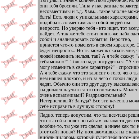
Ты гулял с энным количеством девчонок, но в
они тебя бросили. Типа у нас разные характе
несовместимы и т.д. Хмм... такое вполне може
быть! Есть люди с уникальными характерами,
подобрать совместимых с собой людей им
непросто. Но уверяю тебя - кто ищет, тот всег
найдет. А так же тебе стоит опять же наблюдат
собой и анализировать события. Вероятно,
придется что-то поменять в своем характере. 
будет непросто... Но ты можешь сказать мне, ч
людей изменить нельзя, так? А я тебе скажу: 
себя можно!". Только надо потрудиться. "А чт
могу изменить в своем характере?" - спросишь
А я тебе скажу, что это зависит о того, чего ты
нем нашел плохого, и из-за чего с тобой люди
ладят. Обычно они это друг другу высказываю
ты должен научиться это отслеживать. Может
очень вспыльчивый? Раздражительный?
Нетерпеливый? Зануда? Все эти качества мож
себе исправить в лучшую сторону!
Ладно, теперь допустим, что ты все-таки реши
что ты гей и полез по сайтам знакомств для ге
вообще-то, ты уже это сделал, а иначе как ты 
этот сайт попал? Ну, познакомишься ты с как
нибудь пидором, который будет тебя потом др