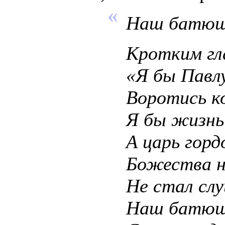
Наш батюш
Кротким гл
«Я бы Павл
Воротись к
Я бы жизнь
А царь горд
Божества н
Не стал сл
Наш батюш