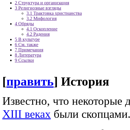
2
Структура и организация
3
Религиозные взгляды
3.1
Трактовка христианства
3.2
Мифология
4
Обряды
4.1
Оскопление
4.2
Радения
5
В культуре
6
См. также
7
Примечания
8
Литература
9
Ссылки
[
править
]
История
Известно, что некоторые 
XIII веках
были скопцами