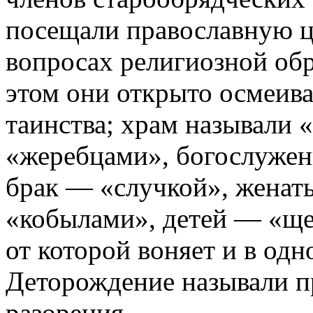
посещали православную ц
вопросах религиозной об
этом они открыто осмеив
таинства; храм называли
«жеребцами», богослуже
брак — «случкой», жена
«кобылами», детей — «ще
от которой воняет и в одн
Деторождение называли 
разорения.