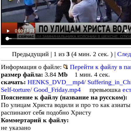
Предыдущий | 1 из
3
(4 мин. 2 сек. )
|
Сле
Информация о файле:
Перейти к файлу в па
размер файла:
3.84
Mb
1 мин. 4 сек.
скачать:
HENKS_DVD__mp4/ Suffering_in_Chris
Self-torture/ Good_Friday.mp4
превьюшка
ес
Пояснение к файлу (название на русском):
По улицам Христа водили и про то как азиаты
распинают себя подобно Христу
Коммертарий к файлу:
не указано