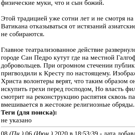
физические муки, что и сын божий.
Этой традицией уже сотни лет и не смотря на
Ватикана отказываться от истязаний азиатски
не собираются.
Главное театрализованное действие развернул
городе Сан Педро кутут где на местной Галго
добровольцев. При огромном стечении публик
пригвоздили к Кресту по настоящему. Изобр
Христа волонтеры верят, что таким образом о
искупить грехи перед господом, Но власть ф
смотрит на реконструкцию распятия сквозь п
вмешивается в жестокие религиозные обряды.
Теги (для поиска):
не указано
08
(Пн.)
06
(Июн.)
2020 в 18:53:39 - дата добав