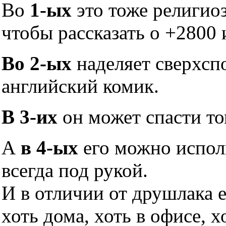
Во
1-ых
это тоже религио
чтобы рассказать о +2800 
Во 2-ых
наделяет сверхсп
английский комик.
В 3-их
он может спасти то
А
в 4-ых
его можно исполь
всегда под рукой.
И в отличии от друшлака 
хоть дома, хоть в офисе, х