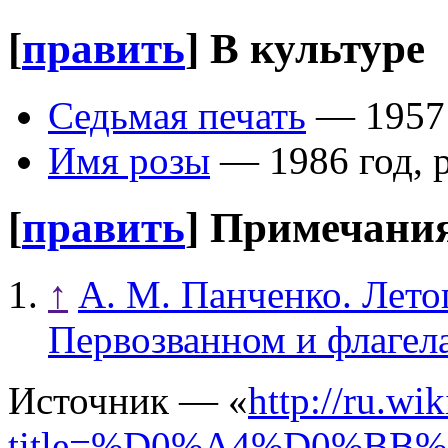
[
править
]
В культуре
Седьмая печать
— 1957 
Имя розы
— 1986 год, 
[
править
]
Примечани
↑
А. М. Панченко. Лето
Первозванном и флагел
Источник — «
http://ru.wi
title=%D0%A4%D0%B