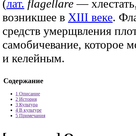
(
лат.
flagellare
— хлестать,
возникшее в
XIII веке
. Фл
средств умерщвления пло
самобичевание, которое м
и келейным.
Содержание
1
Описание
2
История
3
Культура
4
В культуре
5
Примечания