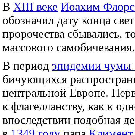
В
XIII веке
Иоахим Флорс
обозначил дату конца св
пророчества сбывались, то
массового самобичевания.
В период
эпидемии чумы
бичующихся распространи
центральной Европе. Пер
к флагелланству, как к од
впоследствии подобная де
в
1349 году
папа
Климент