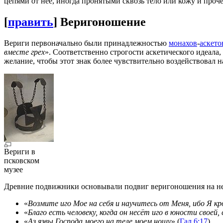
цепями от нее, иногда пронятыми сквозь тело или кожу и про
[
править
]
Веригоношение
Вериги первоначально были принадлежностью
монахов
-
аскето
вместе грех
». Соответственно строгости аскетического идеала,
желание, чтобы этот знак более чувствительно воздействовал н
Вериги в
псковском
музее
Древние подвижники основывали подвиг веригоношения на н
«
Возмите иго Мое на себя и научитесь от Меня, ибо Я кр
«
Благо есть человеку, когда он несёт иго в юности своей
«
Аз язвы Господа моего на теле моем ношу
» (
Гал.
6:17
).