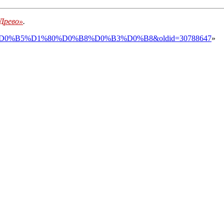
«Древо»
.
=%D0%92%D0%B5%D1%80%D0%B8%D0%B3%D0%B8&oldid=30788647
»