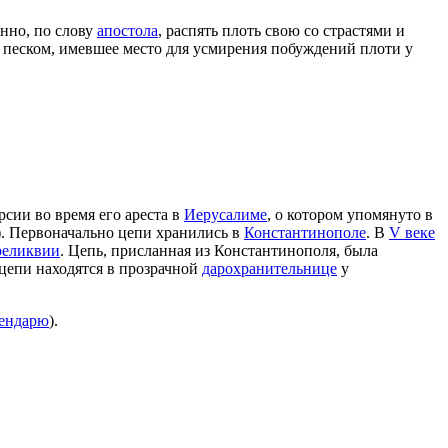
нно, по слову
апостола
, распять плоть свою со страстями и
 с песком, имевшее место для усмирения побуждений плоти у
рсии во время его ареста в
Иерусалиме
, о котором упомянуто в
). Первоначально цепи хранились в
Константинополе
. В
V веке
реликвии
. Цепь, присланная из Константинополя, была
цепи находятся в прозрачной
дарохранительнице
у
лендарю
).