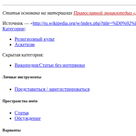
Статья основана на материалах
Православной энциклопедии 
Источник — «
http://ru.wikipedia.org/w/index.php?title
Категории
:
Религиозный культ
Аскетизм
Скрытая категория:
Википедия:Статьи без интервики
Личные инструменты
Представиться / зарегистрироваться
Пространства имён
Статья
Обсуждение
Варианты