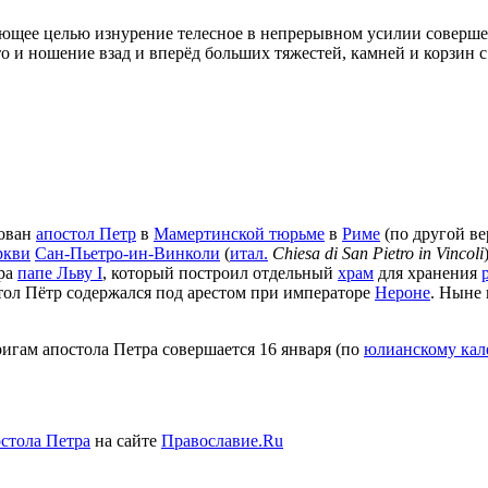
еющее целью изнурение телесное в непрерывном усилии соверше
что и ношение взад и вперёд больших тяжестей, камней и корзин
кован
апостол Петр
в
Мамертинской тюрьме
в
Риме
(по другой ве
ркви
Сан-Пьетро-ин-Винколи
(
итал.
Chiesa di San Pietro in Vincoli
ара
папе Льву I
, который построил отдельный
храм
для хранения
стол Пётр содержался под арестом при императоре
Нероне
. Ныне 
игам апостола Петра совершается 16 января (по
юлианскому ка
стола Петра
на сайте
Православие.Ru