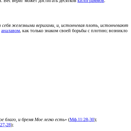
и. Вес вериг может достигать десятков
килограммов
.
 себя железными веригами, и, истончевая плоть, истончевают
м
аналавом
, как только знаком своей борьбы с плотию; возникло
е благо, и бремя Мое легко есть
» (
Мф.
11:28-30
);
:27-28
);