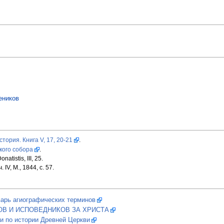
еников
тория. Книга V, 17, 20-21
.
кого собора
.
atistis, III, 25.
IV, М., 1844, с. 57.
варь агиографических терминов
В И ИСПОВЕДНИКОВ ЗА ХРИСТА
и по истории Древней Церкви