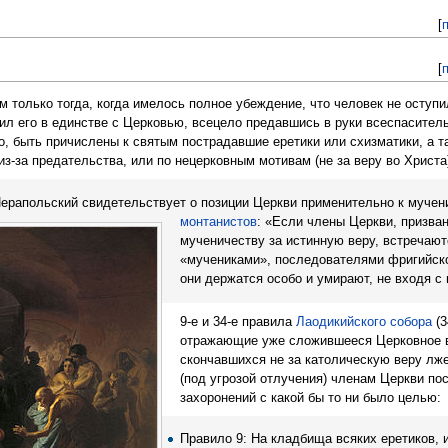
[
[
 только тогда, когда имелось полное убеждение, что человек не оступи
ил его в единстве с Церковью, всецело предавшись в руки всеспасител
, быть причислены к святым пострадавшие еретики или схизматики, а т
из-за предательства, или по нецерковным мотивам (не за веру во Христа
ерапольский свидетельствует о позиции Церкви применительно к мучен
монтанистов
: «Если члены Церкви, призва
мученичеству за истинную веру, встречаю
«мучениками», последователями фригийской
они держатся особо и умирают, не входя с
9-е и 34-е правила
Лаодикийского собора
(3
отражающие уже сложившееся Церковное в
скончавшихся не за католическую веру лж
(под угрозой отлучения) членам Церкви по
захоронений с какой бы то ни было целью:
Правило 9: На кладбища всяких еретиков, 