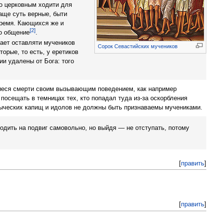
но церковным ходити для
аще суть верные, быти
время. Кающихся же и
[2]
о общение
.
ает оставляти мучеников
Сорок Севастийских мучеников
орые, то есть, у еретиков
ии удалены от Бога: того
шиеся смерти своим вызывающим поведением, как например
 посещать в темницах тех, кто попадал туда из-за оскорбления
языческих капищ и идолов не должны быть признаваемы мучениками.
одить на подвиг самовольно, но выйдя — не отступать, потому
[
править
]
[
править
]