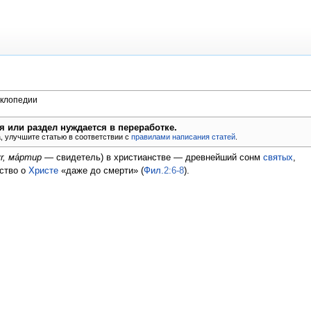
иклопедии
ья или раздел нуждается в переработке.
, улучшите статью в соответствии с
правилами написания статей
.
r, ма́ртир
— свидетель) в христианстве — древнейший сонм
святых
,
ство о
Христе
«даже до смерти» (
Фил.
2:6-8
).