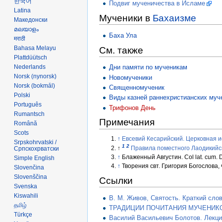
한국어
Подвиг мученичества в Исламе
Latina
Мученики в
Бахаизме
Македонски
മലയാളം
Баха Ула
मराठी
Bahasa Melayu
См. также
Plattdüütsch
Nederlands
Дни памяти по мученикам
‪Norsk (nynorsk)‬
Новомученики
‪Norsk (bokmål)‬
Священномученик
Polski
Виды казней раннехристианских муч
Português
Трифонов День
Rumantsch
Примечания
Română
Scots
↑
Евсевий Кесарийский. Церковная ис
Srpskohrvatski /
1
2
Српскохрватски
↑
Правила поместного Лаодикийс
↑
Блаженный Августин. Col lat. cum. Don
Simple English
↑
Творения свт. Григория Богослова, ч. 
Slovenčina
Slovenščina
Ссылки
Svenska
Kiswahili
В. М. Живов, Святость. Краткий сло
தமிழ்
ТРАДИЦИИ ПОЧИТАНИЯ МУЧЕНИКО
Türkçe
Василий Васильевич Болотов. Лекци