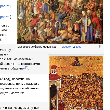
править
]
править
]
лся во
ьного
акже
).
Массовое убийство мучеников —
Альбрехт Дюрер
ичеству
нные к
тся с так называемыми
 ереси (т. е. монтанизма),
[1]
 ними в общение»
.
43 год), несомненно
оззрение, прямо называют
емучениками и возбраняют
сещать места их
или в так именуемыя у них