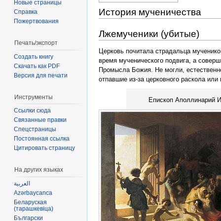
Новые страницы
История мученичества
Справка
Пожертвования
Лжемученики (убитые)
Печать/экспорт
Церковь почитала страдальца мучеником
Создать книгу
время мученического подвига, а соверш
Скачать как PDF
Промысла Божия. Не могли, естественно
Версия для печати
отпавшие из-за церковного раскола или 
Инструменты
Епископ Аполлинарий И
Ссылки сюда
Связанные правки
Спецстраницы
Постоянная ссылка
Цитировать страницу
На других языках
العربية
Azərbaycanca
‪Беларуская
(тарашкевіца)‬
Български