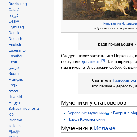
Brezhoneg
Català
کوردی
Česky
Константин Флавицк
Cymraeg
«Христианские мученики 
Dansk
Deutsch
ради прибегающие к
English
Esperanto
Следует также указать, что Церковью,
Español
[3]
поступали
донатисты
. Так например, 
Eesti
язычников, а Эльвирский Собор, бывший
فارسی
Suomi
Français
Святитель
Григорий Бо
Frysk
что первое - дерзость,
עברית
Hrvatski
Мученики у староверов
Magyar
Bahasa Indonesia
Боровские мученики
:
Боярыня Мо
Ido
Павел Коломенский
Íslenska
Italiano
Мученики в
Исламе
日本語