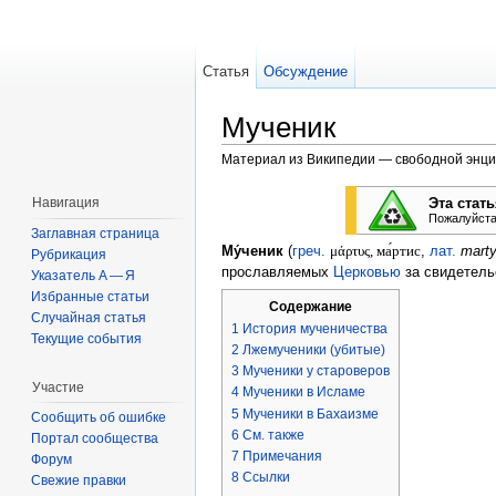
Статья
Обсуждение
Мученик
Материал из Википедии — свободной энц
Перейти к:
навигация
,
поиск
Эта стат
Навигация
Пожалуйста
Заглавная страница
Му́ченик
(
греч.
μάρτυς, ма́ртис
,
лат.
marty
Рубрикация
прославляемых
Церковью
за свидетель
Указатель А — Я
Избранные статьи
Содержание
Случайная статья
1
История мученичества
Текущие события
2
Лжемученики (убитые)
3
Мученики у староверов
Участие
4
Мученики в Исламе
5
Мученики в Бахаизме
Сообщить об ошибке
6
См. также
Портал сообщества
7
Примечания
Форум
8
Ссылки
Свежие правки