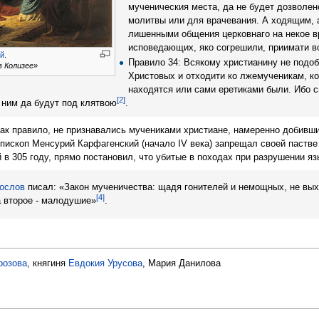
мученическия места, да не будет дозволе
молитвы или для врачевания. А ходящим, 
лишенными общения церковнаго на некое 
исповедающих, яко согрешили, приимати в
ий
.
Правило 34: Всякому христианину не подоб
в Колизее»
Христовых и отходити ко лжемученикам, кот
находятся или сами еретиками были. Ибо с
[2]
 ним да будут под клятвою
.
 как правило, не признавались мучениками христиане, намеренно добив
епископ Менсурий Карфагенский (начало IV века) запрещал своей пастве
 в 305 году, прямо постановил, что убитые в походах при разрушении 
гослов
писал: «Закон мученичества: щадя гонителей и немощных, не вых
[4]
 а второе - малодушие»
.
розова
, княгиня
Евдокия Урусова
, Мария Данилова