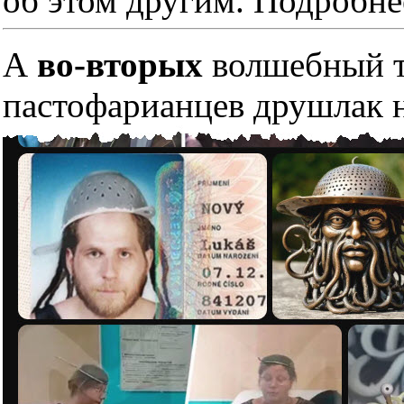
об этом другим. Подробне
А
во-вторых
волшебный тр
пастофарианцев друшлак н