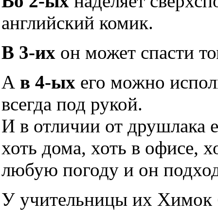
Во 2-ых
наделяет сверхсп
английский комик.
В 3-их
он может спасти то
А
в 4-ых
его можно исполь
всегда под рукой.
И в отличии от друшлака 
хоть дома, хоть в офисе, х
любую погоду и он подхо
У учительницы их Химок б