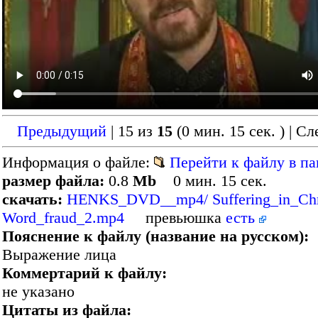
Предыдущий
| 15 из
15
(0 мин. 15 сек. )
| С
Информация о файле:
Перейти к файлу в па
размер файла:
0.8
Mb
0 мин. 15 сек.
скачать:
HENKS_DVD__mp4/ Suffering_in_Chris
Word_fraud_2.mp4
превьюшка
есть
Пояснение к файлу (название на русском):
Выражение лица
Коммертарий к файлу:
не указано
Цитаты из файла: