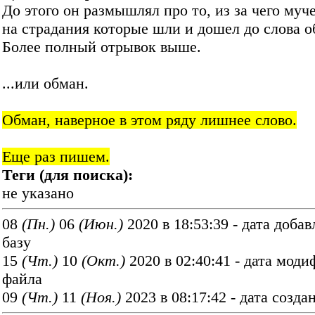
До этого он размышлял про то, из за чего му
на страдания которые шли и дошел до слова о
Более полный отрывок выше.
...или обман.
Обман, наверное в этом ряду лишнее слово.
Еще раз пишем.
Теги (для поиска):
не указано
08
(Пн.)
06
(Июн.)
2020 в 18:53:39 - дата добав
базу
15
(Чт.)
10
(Окт.)
2020 в 02:40:41 - дата мод
файла
09
(Чт.)
11
(Ноя.)
2023 в 08:17:42 - дата созда