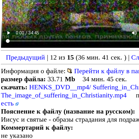
Предыдущий
| 12 из
15
(36 мин. 41 сек. )
|
С
Информация о файле:
Перейти к файлу в па
размер файла:
33.71
Mb
34 мин. 45 сек.
скачать:
HENKS_DVD__mp4/ Suffering_in_Chris
The_image_of_suffering_in_Christianity.mp4
пр
есть
Пояснение к файлу (название на русском):
Иисус и святые - образы страдания для подра
Коммертарий к файлу:
не указано