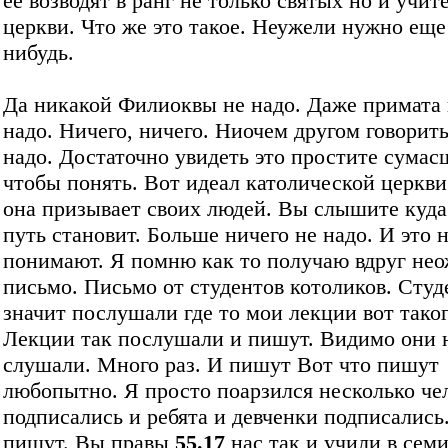
её возводят в ранг не только святых но и учит
церкви. Что же это такое. Неужели нужно еще
нибудь.
Да никакой Филиоквы не надо. Даже примата
надо. Ничего, ничего. Ниочем другом говорит
надо. Достаточно увидеть это простите сумас
чтобы понять. Вот идеал католической церкви
она призывает своих людей. Вы слышите куда
путь становит. Больше ничего не надо. И это 
понимают. Я помню как то получаю вдруг не
письмо. Письмо от студентов котоликов. Студ
значит послушали где то мои лекции вот таког
Лекции так послушали и пишут. Видимо они н
слушали. Много раз. И пишут Вот что пишут
любопытно. Я просто поарзился несколько че
подписались и ребята и девченки подписались
пишут. Вы правы
55.17
нас так и учили в сем