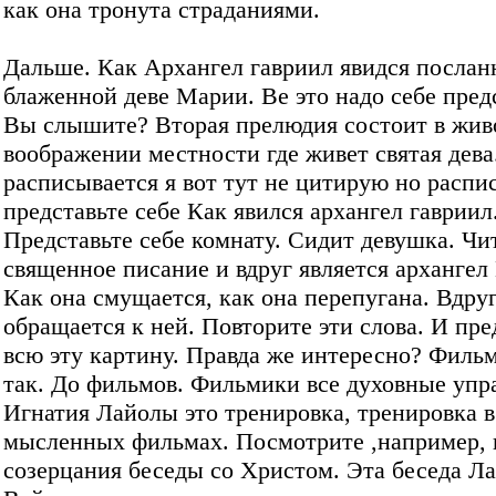
как она тронута страданиями.
Дальше. Как Архангел гавриил явидся послан
блаженной деве Марии. Ве это надо себе пред
Вы слышите? Вторая прелюдия состоит в жи
воображении местности где живет святая дева
расписывается я вот тут не цитирую но расп
представьте себе Как явился архангел гавриил
Представьте себе комнату. Сидит девушка. Чи
священное писание и вдруг является архангел
Как она смущается, как она перепугана. Вдру
обращается к ней. Повторите эти слова. И пре
всю эту картину. Правда же интересно? Филь
так. До фильмов. Фильмики все духовные уп
Игнатия Лайолы это тренировка, тренировка в
мысленных фильмах. Посмотрите ,например,
созерцания беседы со Христом. Эта беседа Л