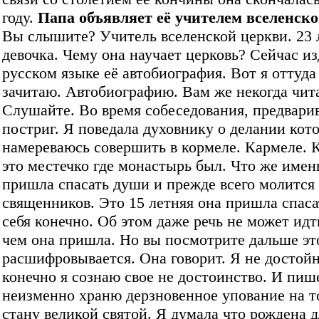
году.
Папа объявляет её учителем вселенско
Вы слышите? Учитель вселенской церкви. 23 
девочка. Чему она научает церковь? Сейчас из
русском языке её автобиография. Вот я оттуд
зачитаю. Автобиографию. Вам же некогда чита
Слушайте. Во время собеседования, предвари
постриг. Я поведала духовнику о делании кот
намереваюсь совершить в кормеле. Кармеле. 
это местечко где монастырь был. Что же имен
пришла спасать души и прежде всего молится 
священников. Это 15 летняя она пришла спас
себя конечно. Об этом даже речь не может идт
чем она пришла. Но вы посмотрите дальше это
расшифровывается. Она говорит. Я не достойн
конечно я сознаю свое не достоинство. И пиш
неизменно храню дерзновенное упование на то
стану великой святой. Я думала что рождена 