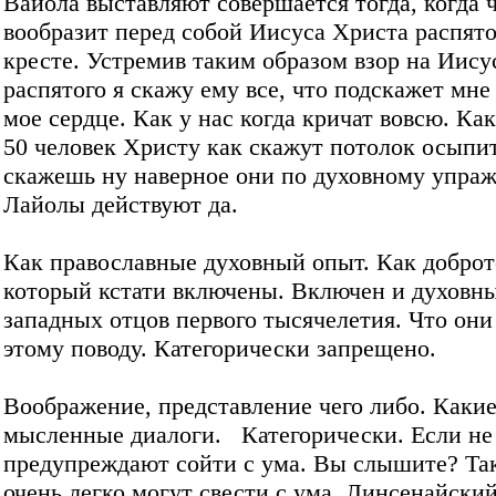
Вайола выставляют совершается тогда, когда 
вообразит перед собой Иисуса Христа распято
кресте. Устремив таким образом взор на Иису
распятого я скажу ему все, что подскажет мне
мое сердце. Как у нас когда кричат вовсю. Как
50 человек Христу как скажут потолок осыпит
скажешь ну наверное они по духовному упра
Лайолы действуют да.
Как православные духовный опыт. Как добро
который кстати включены. Включен и духовн
западных отцов первого тысячелетия. Что они
этому поводу. Категорически запрещено.
Воображение, представление чего либо. Какие
мысленные диалоги. Категорически. Если не
предупреждают сойти с ума. Вы слышите? Та
очень легко могут свести с ума. Линсенайски