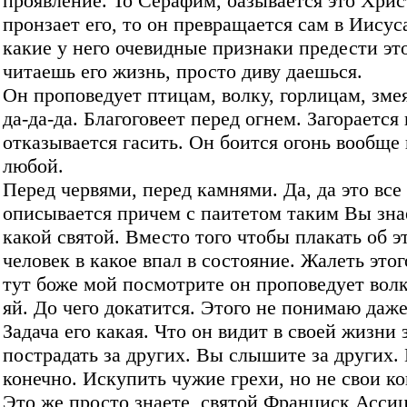
проявление. То Серафим, оазывается это Хрис
пронзает его, то он превращается сам в Иисус
какие у него очевидные признаки предести это
читаешь его жизнь, просто диву даешься.
Он проповедует птицам, волку, горлицам, зме
да-да-да. Благоговеет перед огнем. Загорается 
отказывается гасить. Он боится огонь вообще
любой.
Перед червями, перед камнями. Да, да это все
описывается причем с паитетом таким Вы зна
какой святой. Вместо того чтобы плакать об э
человек в какое впал в состояние. Жалеть этог
тут боже мой посмотрите он проповедует волк
яй. До чего докатится. Этого не понимаю даже
Задача его какая. Что он видит в своей жизни 
пострадать за других. Вы слышите за других. 
конечно. Искупить чужие грехи, но не свои ко
Это же просто знаете, святой Франциск Ассиц