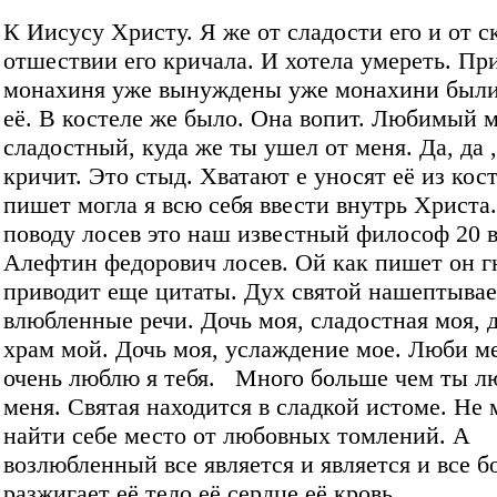
К Иисусу Христу. Я же от сладости его и от с
отшествии его кричала. И хотела умереть. Пр
монахиня уже вынуждены уже монахини были
её. В костеле же было. Она вопит. Любимый 
сладостный, куда же ты ушел от меня. Да, да 
кричит. Это стыд. Хватают е уносят её из кос
пишет могла я всю себя ввести внутрь Христа
поводу лосев это наш известный философ 20 в
Алефтин федорович лосев. Ой как пишет он г
приводит еще цитаты. Дух святой нашептывае
влюбленные речи. Дочь моя, сладостная моя, 
храм мой. Дочь моя, услаждение мое. Люби м
очень люблю я тебя. Много больше чем ты 
меня. Святая находится в сладкой истоме. Не
найти себе место от любовных томлений. А
возлюбленный все является и является и все 
разжигает её тело её сердце её кровь.