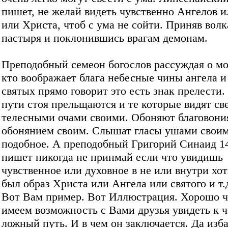
пишет, не желай видеть чувственно Ангелов 
или Христа, чтоб с ума не сойти. Приняв волк
пастыря и поклонившись врагам демонам.
Преподобный семеон богослов рассуждая о мо
кто воображает блага небесные чины ангела и
святых прямо говорит это есть знак прелести.
пути стоя прельщаются и те которые видят св
телесными очами своими. Обоняют благовони
обонянием своим. Слышат гласы ушами своим
подобное. А преподобный Григорий Синаид 14
пишет никогда не принмай если что увидишь
чувственное или духовное в не или внутри хо
был образ Христа или Ангела или святого и т.д
Вот Вам пример. Вот Иллюстрация. Хорошо 
имеем возможность с Вами друзья увидеть к ч
ложный путь. И в чем он заключается. Да изб