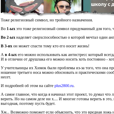
Тоже религиозный символ, но тройного назначения.
Во
1-ых
это тоже религиозный символ придуманный для того, чт
Во 2-ых
наделяет сверхспособностью о которой мечтал один ан
В 3-их
он может спасти тому кто его носит жизнь!
А
в 4-ых
его можно использовать как антистресс который всегд
И в отличии от друшлака его можно носить хоть постоянно - хот
У учительницы их Химок были проблемы из-за того, что она при
ношение третьего носа можно обосновать и практическими сообр
несет.
И подробней об этом на сайте
plus2800.ru
.
А самое главное, что когда я начинал этот проект, то думал что
верить. Но на самом деле ни х.... И многие готовы верить в это
выгодная, поэтому пусть будет.
Хм... Возможно поможет если объяснить, что это вредная ложь 