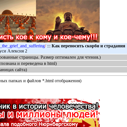
_the_grief_and_suffering
/
:::
Как переносить скорби и страдания
уси Алексия 2
ованные страницы. Размер оптимален для чтения.)
спознана и переведена в html)
аницах сайта)
нных папках и файлов *.html отображения)