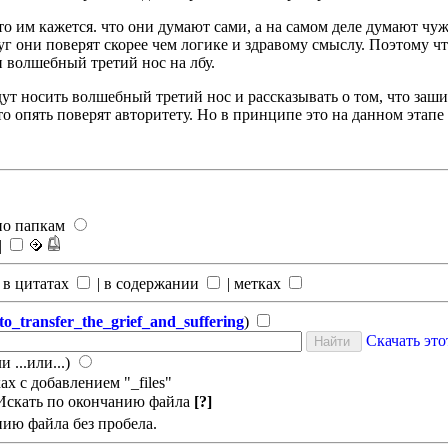
то им кажется. что они думают сами, а на самом деле думают ч
круг они поверят скорее чем логике и здравому смыслу. Поэтому
 волшебный третий нос на лбу.
ут носить волшебный третий нос и рассказывать о том, что заш
то опять поверят авторитету. Но в принципе это на данном этапе 
по папкам
|
 в цитатах
|
в содержании
|
метках
ransfer_the_grief_and_suffering
)
Скачать эт
и ...или...)
х с добавлением "_files"
Искать по окончанию файла
[?]
нию файла без пробела.