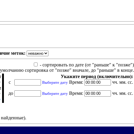
ичие меток:
- сортировать по дате (от "раньше" к "позже")
 умолчанию сортировка от "позже" вначале, до "раньше" в конце.
:
Укажите период (включительно):
с
Время:
чч. мм. сс.
Выберите дату
:
до
Время:
чч. мм. сс.
Выберите дату
е найденные).