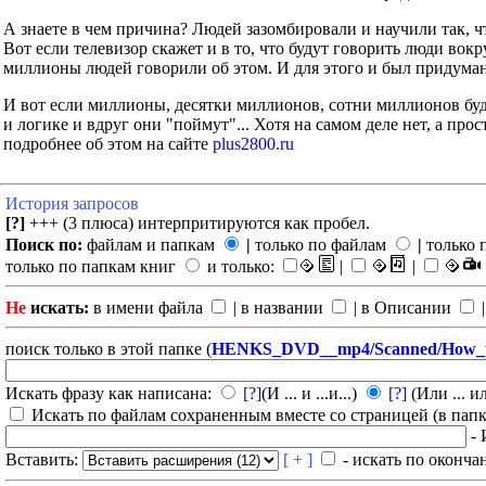
А знаете в чем причина? Людей зазомбировали и научили так, ч
Вот если телевизор скажет и в то, что будут говорить люди во
миллионы людей говорили об этом. И для этого и был придуман
И вот если миллионы, десятки миллионов, сотни миллионов буд
и логике и вдруг они "поймут"... Хотя на самом деле нет, а прос
подробнее об этом на сайте
plus2800.ru
История запросов
[?]
+++ (3 плюса) интерпритируются как пробел.
Поиск по:
файлам и папкам
|
только по файлам
|
только 
только по папкам книг
и только:
|
|
Не
искать:
в имени файла
| в названии
| в Описании
|
поиск только в этой папке (
HENKS_DVD__mp4/Scanned/How_to_t
Искать фразу как написана:
[?]
(И ... и ...и...)
[?]
(Или ... ил
Искать по файлам сохраненным вместе со страницей (в папка
- 
Вставить:
[ + ]
- искать по оконча