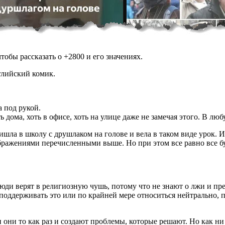
обы рассказать о +2800 и его значениях.
глийский комик.
а под рукой.
ь дома, хоть в офисе, хоть на улице даже не замечая этого. В л
шла в школу с друшлаком на голове и вела в таком виде урок. Из
ажениями перечисленными выше. Но при этом все равно все буду
 люди верят в религиозную чушь, потому что не знают о лжи и пр
, поддерживать это или по крайней мере относиться нейтрально, 
и они то как раз и создают проблемы, которые решают. Но как н