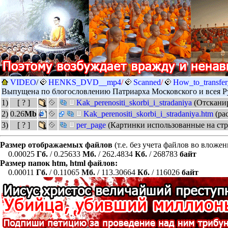
VIDEO
/
HENKS_DVD__mp4
/
Scanned
/
How_to_transfer
Выпущена по блогословлению Патриарха Московского и всея Р
1)
[ ? ]
Kak_perenositi_skorbi_i_stradaniya
(Отсканир
2)
0.26
Mb
Kak_perenositi_skorbi_i_stradaniya.htm
(ра
3)
[ ? ]
per_page
(Картинки использованные на стр
Размер отображаемых файлов
(т.е. без учета файлов во вложе
0.00025
Гб.
/ 0.25633
Мб.
/ 262.4834
Кб.
/ 268783
байт
Размер папок htm, html файлов:
0.00011
Гб.
/ 0.11065
Мб.
/ 113.30664
Кб.
/ 116026
байт