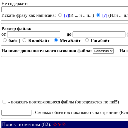
Не содержит:
Искать фразу как написана:
[?]
(И ... и ...и...)
[?]
(Или ... ил
Размер файла:
от
до
(
байт
|
КилоБайт
|
МегаБайт
|
Гигабайт
Наличие дополнительного названия файла:
Нал
- показать повторяющиеся файлы (определяется по md5)
- Сколько объектов показывать на странице (Есл
Поиск по меткам (82):