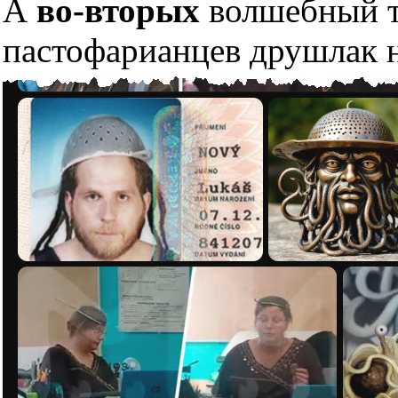
А
во-вторых
волшебный тр
пастофарианцев друшлак н