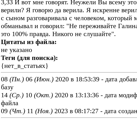
3,33 И вот мне говорят. Неужели Вы всему эт
верили? Я говорю да верила. Я искренне верил
с сыном разговаривала с человеком, который 
обманывал и говорил: "Не переживайте Галин
это 100% правда. Никого не слушайте".
Цитаты из файла:
не указано
Теги (для поиска):
{нет_в_статьях}
08
(Пн.)
06
(Июн.)
2020 в 18:53:39 - дата добав
базу
14
(Ср.)
10
(Окт.)
2020 в 13:13:36 - дата моди
файла
09
(Чт.)
11
(Ноя.)
2023 в 08:17:27 - дата созда