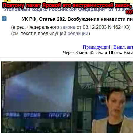
Предыдущий
|
Выкл. ав
Через
3
мин.
44
сек.
и 10 сек.
Вы а