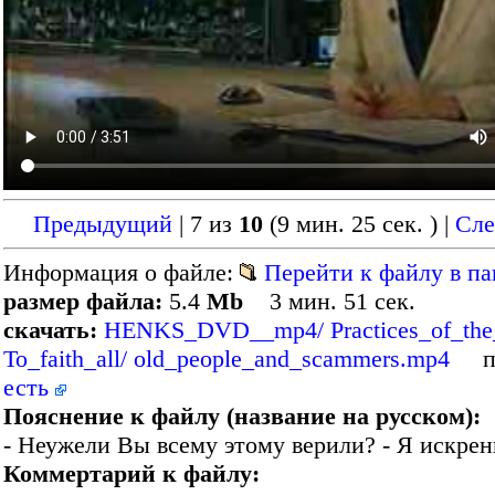
Предыдущий
| 7 из
10
(9 мин. 25 сек. )
|
Сл
Информация о файле:
Перейти к файлу в па
размер файла:
5.4
Mb
3 мин. 51 сек.
скачать:
HENKS_DVD__mp4/ Practices_of_the_
To_faith_all/ old_people_and_scammers.mp4
пр
есть
Пояснение к файлу (название на русском):
- Неужели Вы всему этому верили? - Я искрен
Коммертарий к файлу: