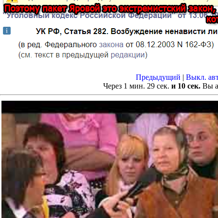
Предыдущий
|
Выкл. ав
Через
1
мин.
28
сек.
и 10 сек.
Вы а