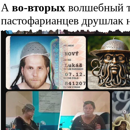
А
во-вторых
волшебный тр
пастофарианцев друшлак н