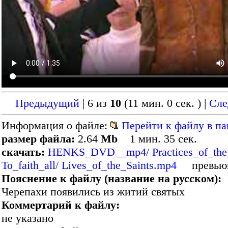
Предыдущий
| 6 из
10
(11 мин. 0 сек. )
|
Сл
Информация о файле:
Перейти к файлу в па
размер файла:
2.64
Mb
1 мин. 35 сек.
скачать:
HENKS_DVD__mp4/ Practices_of_the_
To_faith_all/ Lives_of_the_Saints.mp4
превью
Пояснение к файлу (название на русском):
Черепахи появились из житий святых
Коммертарий к файлу:
не указано