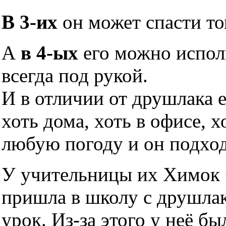
В 3-их
он может спасти то
А
в 4-ых
его можно исполь
всегда под рукой.
И в отличии от друшлака 
хоть дома, хоть в офисе, х
любую погоду и он подхо
У учительницы их Химок б
пришла в школу с друшлако
урок. Из-за этого у неё б