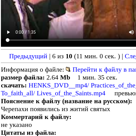
Предыдущий
| 6 из
10
(11 мин. 0 сек. )
|
Сл
Информация о файле:
Перейти к файлу в па
размер файла:
2.64
Mb
1 мин. 35 сек.
скачать:
HENKS_DVD__mp4/ Practices_of_the_
To_faith_all/ Lives_of_the_Saints.mp4
превью
Пояснение к файлу (название на русском):
Черепахи появились из житий святых
Коммертарий к файлу:
не указано
Цитаты из файла: