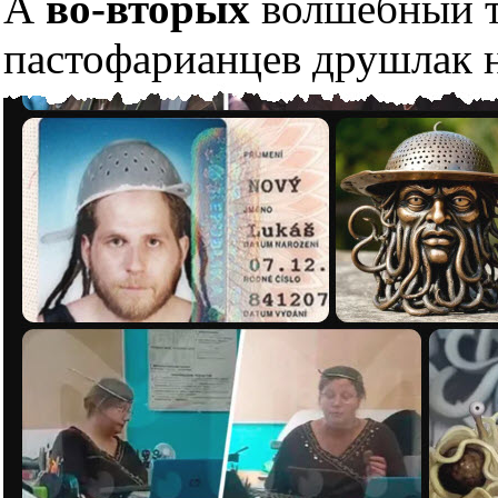
А
во-вторых
волшебный тр
пастофарианцев друшлак н