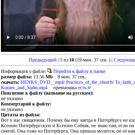
Предыдущий
| 5 из
10
(19 мин. 37 сек. )
|
Следующ
Информация о файле:
Перейти к файлу в папке
размер файла:
13.56
Mb
8 мин. 37 сек.
скачать:
HENKS_DVD__mp4/ Practices_of_the_church/ To_faith_al
Kuraev_and_Stalin.mp4
превьюшка
есть
Пояснение к файлу (название на русском):
не указано
Коммертарий к файлу:
не указано
Цитаты из файла:
Вот у нас священник. Почему бы ему завтра в Питербурге не из
Ксению Питербургскую и Ксению Собчак, не знаю там, если он 
святой. Она тоже из Питербурга. Она пришла молится, он её ка