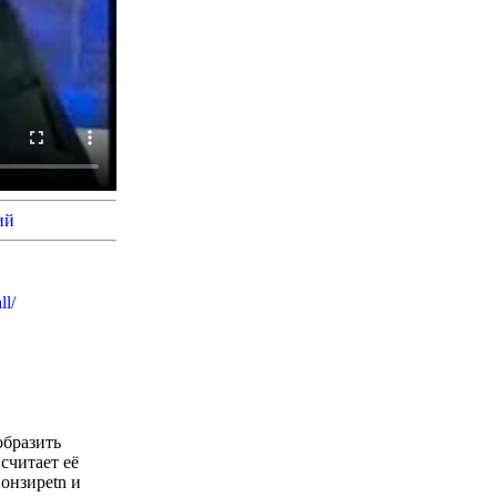
ий
l/
образить
считает её
нонзирetn и