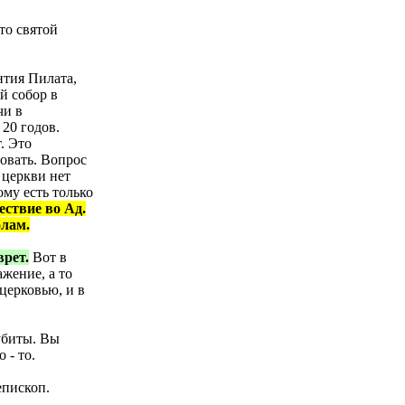
то святой
нтия Пилата,
й собор в
чи в
20 годов.
. Это
овать. Вопрос
 церкви нет
му есть только
ствие во Ад.
олам.
врет.
Вот в
ажение, а то
церковью, и в
убиты. Вы
 - то.
епископ.