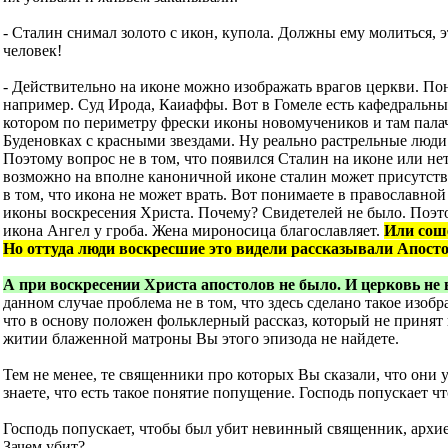
- Сталин снимал золото с икон, купола. Должны ему молиться, э
человек!
- Действительно на иконе можно изображать врагов церкви. По
например. Суд Ирода, Каиаффы. Вот в Гомеле есть кафедральны
котором по периметру фрески иконы новомучеников и там пала
Буденовках с красными звездами. Ну реально растрельные люди 
Поэтому вопрос не в том, что появился Сталин на иконе или нет
возможно на вполне каноничной иконе сталин может присутств
в том, что икона не может врать. Вот понимаете в православной
иконы воскресения Христа. Почему? Свидетелей не было. Поэто
икона Ангел у гроба. Жена мироносица благославляет.
Или соше
Но оттуда люди воскресшие это видели рассказывали Апост
А при воскресении Христа апостолов не было. И церковь не 
данном случае проблема не в том, что здесь сделано такое изобр
что в основу положен фольклерный рассказ, который не принят 
житии блаженной матроны Вы этого эпизода не найдете.
Тем не менее, те священники про которых Вы сказали, что они 
знаете, что есть такое понятие попущение. Господь попускает что
Господь попускает, чтобы был убит невинный священник, архи
Зачем убит?