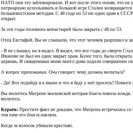
НАТО они это заблокировали. И вот после этого поняв, что не у
патриархию использовать в большой игре Сталин возвращаетс
большевистским методам. С 48 года по 53 ни один храм в СССР
открыт.
За эти годы половина монастырей была закрыта с 48 по 53.
Отец Евстафий, Вы не слышали, что этот человек разрушил и з
- Я не слышал, но я видел. Я видел, что все годы до смерти Ста
Иванове не был ни один закрыт храм. Более того, была открыта
церковь. И священники мимо моего дома ходили совершенно св
А вопрос прихожанки. Она говорит, чему должна молиться?
- Да! Вот подойду я к иконе и что я буду у неё просить? Помоги
Вы молитесь Матроне московской которая благословила вождя.
молитесь.
Кураев:
Простите факт не доказан, что Матрона встречалась с
тем паче его благославляла.
Когда за колосок убивали крестьян.