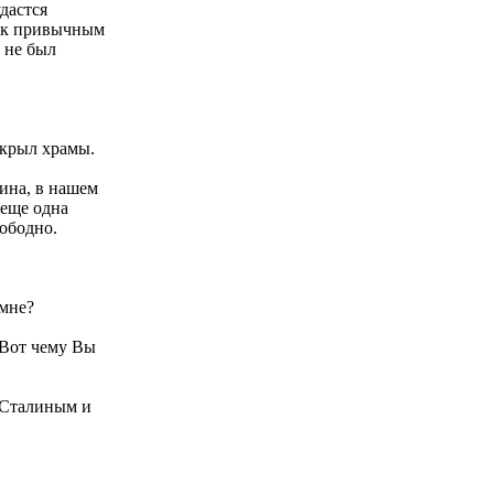
дастся
я к привычным
 не был
акрыл храмы.
лина, в нашем
 еще одна
ободно.
 мне?
 Вот чему Вы
о Сталиным и