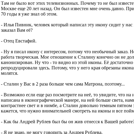
Там не было вот этих телевизионных. Почему то не был извест
Москве еще 20 лет назад. Он был известен мне очень давно. Пр
70 годы я уже знал об этом.
- Илья Пивник, человек который написал эту икону сидит у нас 
заказал Вам её?
- Отец Евстафий.
- Ну я писал икону с интересом, потому что необычный заказ. 
работа творческая. Мое отношение к Сталину конечно он не до
канонизирован. Ну что - то видно из этой иконы. Её достаточно
репродуцировали здесь. Потому, что у него края обрезаны икона
молятся.
- Сталин у Вас в 2 раза больше чем сама Матрона, поэтому...
- Возможно если еще раз посмотрите на неё, то увидите, что на
написана в иконографической манере, на ней больше света, нам
контрастнее свет и в нимбе, а Сталин довольно темным пятном 
кажется, что нужно внимательней смотреть на иконы и все пойм
- Как бы Андрей Рублев был бы он жив отнесся к Вашей работе
- Я не знаю, не могу говорить за Андрея Рублева.