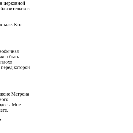
ен церковной
иблизительно в
в зале. Кто
Необычная
лжен быть
 плохо
 перед которой
 иконе Матрона
ного
здесь. Мне
ете.
?