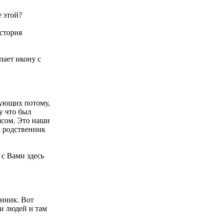
е этой?
история
лает икону с
рующих потому,
у что был
ясом. Это наши
н родственник
 с Вами здесь
енник. Вот
и людей и там