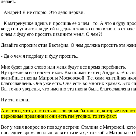
делает...
- Андрей! Я не спорю. Это дело церкви.
- К матренушке идешь и просишь её о чем - то. А что я буду про
когда он уничтожал детей и держал только свою власть в страхе.
о чем я буду его просить извините меня. О чем?!
Давайте спросим отца Евстафия. О чем должна просить эта жен
- Да о чем я подойду и буду просить...
Мне будет дано слово или меня будут все время перебивать.
Ну прежде всего насчет икон. Вы поймите отец Андрей. Это спс
житийные иконы Матроны Московской. Т.е. сама житийная ико
благославлена. Она уже есть. Она есть во многих храмах. Это с
Вы точно уверены, что именно эта икона была благославлена п
Ну эта икона...
А из того, что у нас есть легковерные батюшки, которые путают
церковные предания и они есть где угодно, то это факт.
Вот у меня вопрос по поводу встречи Сталина с Матроной, кот
последнее время всплыл во всех газетах, что якобы Матрона со