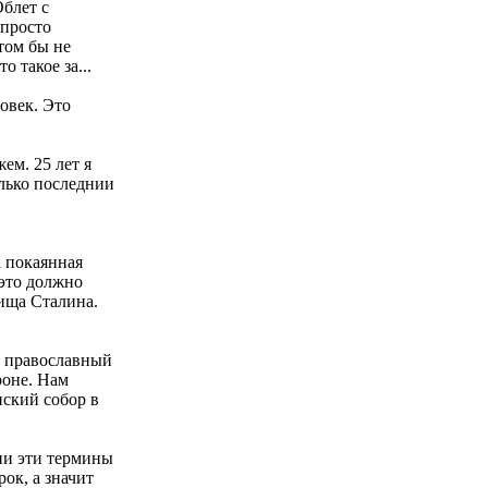
Облет с
 просто
этом бы не
о такое за...
овек. Это
ем. 25 лет я
лько последнии
а покаянная
 это должно
ища Сталина.
ь православный
роне. Нам
нский собор в
ии эти термины
ок, а значит