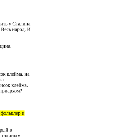
сить у Сталина,
 Весь народ. И
щина.
ок клейма, на
на
писок клейма.
атриархом?
 фольклер и
орый в
 Сталиным