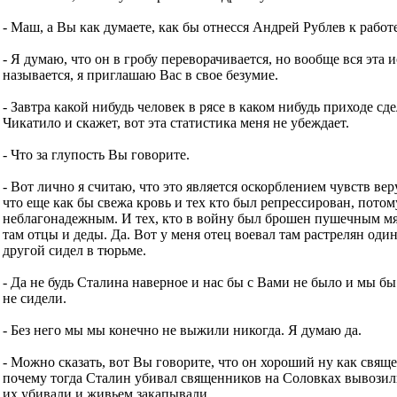
- Маш, а Вы как думаете, как бы отнесся Андрей Рублев к работ
- Я думаю, что он в гробу переворачивается, но вообще вся эта 
называется, я приглашаю Вас в свое безумие.
- Завтра какой нибудь человек в рясе в каком нибудь приходе сде
Чикатило и скажет, вот эта статистика меня не убеждает.
- Что за глупость Вы говорите.
- Вот лично я считаю, что это является оскорблением чувств ве
что еще как бы свежа кровь и тех кто был репрессирован, потом
неблагонадежным. И тех, кто в войну был брошен пушечным м
там отцы и деды. Да. Вот у меня отец воевал там растрелян оди
другой сидел в тюрьме.
- Да не будь Сталина наверное и нас бы с Вами не было и мы бы
не сидели.
- Без него мы мы конечно не выжили никогда. Я думаю да.
- Можно сказать, вот Вы говорите, что он хороший ну как свящ
почему тогда Сталин убивал священников на Соловках вывозил
их убивали и живьем закапывали.