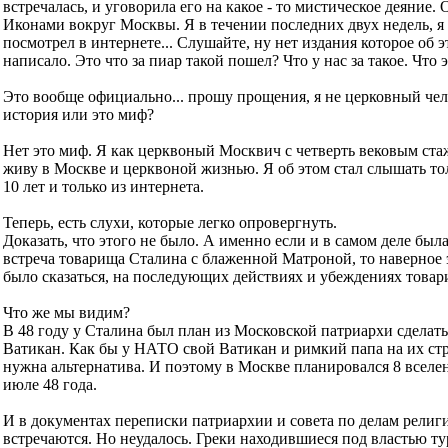
встречалась, и уговорила его на какое - то мистическое деяние. 
Иконами вокруг Москвы. Я в течении последних двух недель, я
посмотрел в интернете... Слушайте, ну нет издания которое об 
написало. Это что за пиар такой пошел? Что у нас за такое. Что эт
Это вообще официально... прошу прощения, я не церковный чел
история или это миф?
Нет это миф. Я как церквоный Москвич с четверть вековым стаж
живу в Москве и церквоной жизнью. Я об этом стал слышать то
10 лет и только из интернета.
Теперь, есть слухи, которые легко опровергнуть.
Доказать, что этого не было. А именно если и в самом деле был
встреча товарища Сталина с блаженной Матроной, то наверное
было сказаться, на последующих действиях и убеждениях товар
Что же мы видим?
В 48 году у Сталина был план из Московской патриархи сделат
Ватикан. Как бы у НАТО свой Ватикан и римкий папа на их ст
нужна альтернатива. И поэтому в Москве планировался 8 вселе
июле 48 года.
И в документах переписки патриархии и совета по делам религ
встречаются. Но неудалось. Греки находившиеся под властью тур