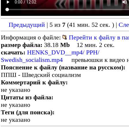
Предыдущий
| 5 из
7
(41 мин. 52 сек. )
|
Сл
Информация о файле:
Перейти к файлу в па
размер файла:
38.18
Mb
12 мин. 2 сек.
скачать:
HENKS_DVD__mp4/ PPH/
Swedish_socialism.mp4
превьюшки к видео н
Пояснение к файлу (название на русском):
ППШ - Шведский социализм
Коммертарий к файлу:
не указано
Цитаты из файла:
не указано
Теги (для поиска):
не указано