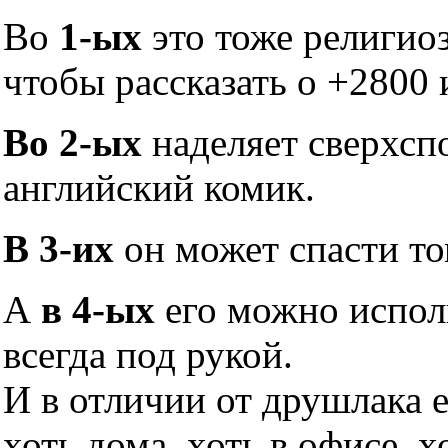
Во
1-ых
это тоже религио
чтобы рассказать о +2800 
Во 2-ых
наделяет сверхсп
английский комик.
В 3-их
он может спасти то
А
в 4-ых
его можно исполь
всегда под рукой.
И в отличии от друшлака 
хоть дома, хоть в офисе, х