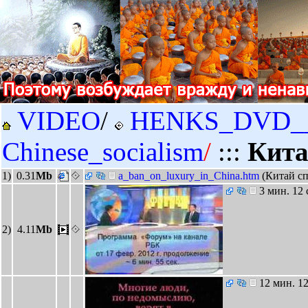
VIDEO
/
HENKS_DVD_
Chinese_socialism
/
:::
Кита
1)
0.31
Mb
a_ban_on_luxury_in_China.htm
(Китай сп
3 мин. 12 
2)
4.11
Mb
12 мин. 12