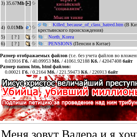
3)
35.67
Mb
Killed_because_of_class_hatred.htm
(В Ки
4)
0.01
Mb
крестьянского происхождения)
5)
[ ? ]
North_Korea
6)
[ ? ]
PENSIONS
(Пенсии в Китае)
Размер отображаемых файлов
(т.е. без учета файлов во вложе
0.03916
Гб.
/ 40.09953
Мб.
/ 41061.92188
Кб.
/ 42047408
байт
Размер папок htm, html файлов:
0.00021
Гб.
/ 0.2164
Мб.
/ 221.59473
Кб.
/ 226913
байт
Меня зовут Валера и я хоч