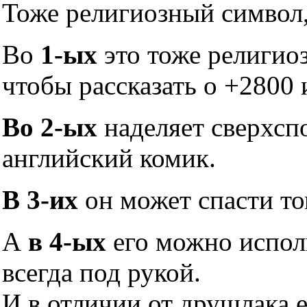
Тоже религиозный символ,
Во
1-ых
это тоже религио
чтобы рассказать о +2800 
Во 2-ых
наделяет сверхсп
английский комик.
В 3-их
он может спасти то
А
в 4-ых
его можно исполь
всегда под рукой.
И в отличии от друшлака 