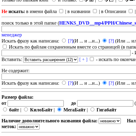
Не
искать:
в имени файла
| в названии
| в Описании
|
поиск только в этой папке (
HENKS_DVD__mp4/PPH/Chinese_so
менеджер
Искать фразу как написана:
[?]
(И ... и ...и...)
[?]
(Или ... ил
Искать по файлам сохраненным вместе со страницей (в папка
- 
Вставить:
[ + ]
- искать по оконча
Не содержит:
Искать фразу как написана:
[?]
(И ... и ...и...)
[?]
(Или ... ил
Размер файла:
от
до
(
байт
|
КилоБайт
|
МегаБайт
|
Гигабайт
Наличие дополнительного названия файла:
Нал
меток: