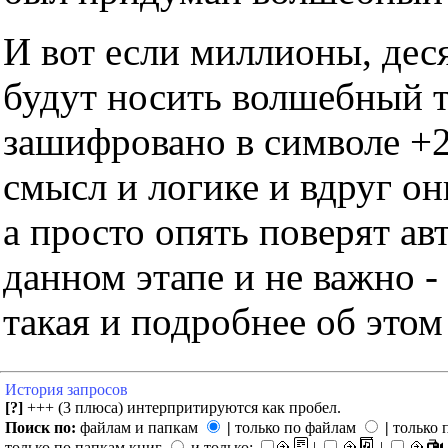
И вот если миллионы, дес
будут носить волшебный тр
зашифровано в символе +2
смысл и логике и вдруг он
а просто опять поверят ав
данном этапе и не важно -
такая и подробнее об этом
История запросов
[?]
+++ (3 плюса) интерпритируются как пробел.
Поиск по:
файлам и папкам
|
только по файлам
|
только 
только по папкам книг
и только:
|
|