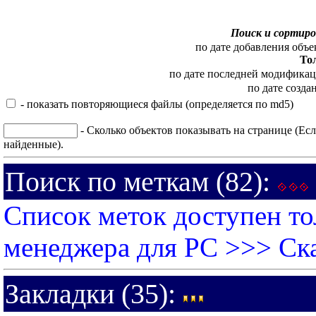
Поиск и сортиро
по дате добавления объе
То
по дате последней модифика
по дате созда
- показать повторяющиеся файлы (определяется по md5)
- Сколько объектов показывать на странице (Есл
найденные).
Поиск по меткам (82):
Список меток доступен то
менеджера для PC >>>
Ск
Закладки (35):