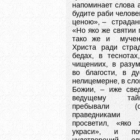
напоминает слова 
будите раби челове
ценою», – страдан
«Но яко же святии 
тако же и мучен
Христа ради стра
бедах, в теснота
чищениих, в разум
во благости, в д
нелицемерне, в сло
Божии, – иже све
ведущему тай
пребывали (с
праведниками
просветил, «яко
украси», и п