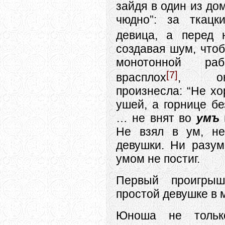
зайдя в один из до
чюдно”: за ткацк
девица, а перед 
создавая шум, что
монотонной раб
[7]
врасплох
, он
произнесла: “Не х
ушей, а горнице б
… не внят во
умъ
г
Не взял в ум, не
девушки. Ни разум
умом не постиг.
Первый проигрыш
простой девушке в 
Юноша не тольк