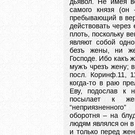
дьявол. Не имея в
самого князя
(он
пребывающий в вер
действовать через 
плоть, поскольку в
являют собой одно
безъ жены, ни ж
Господе. Ибо какъ ж
мужъ чрезъ жену; в
посл. Коринф.11, 1
когда-то в раю пр
Еву, подослав к 
посылает к же
“неприязненного
оборотня – на блу
людям являлся он в
и только перед жен