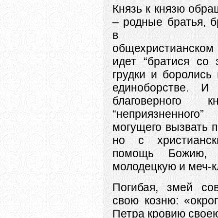
Князь к князю обра
– родные братья, б
в общечел
общехристианском 
идет “братися со 
грудки и боролись
единоборстве. И 
благоверного
“неприязненного”
могущего вызвать п
но с христианс
помощь Божию,
молодецкую и меч-к
Погибая, змей со
свою козню: «окро
Петра кровию своею