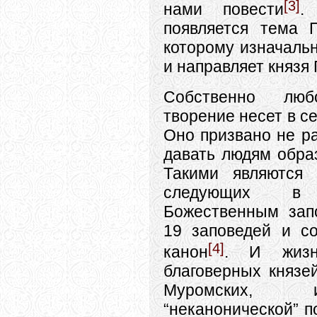
[3]
нами повести
.
появляется тема 
которому изначаль
и направляет князя 
Собственно люб
творение несет в с
Оно призвано не ра
давать людям обра
Такими являются 
следующих в
Божественным зап
19 заповедей и с
[4]
канон
. И жизн
благоверных князе
Муромских, 
“неканонической” п