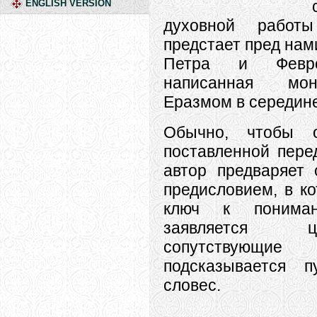
ENGLISH VERSION
духовной работы
предстает пред нам
Петра и Февро
написанная мо
Еразмом в середине
Обычно, чтобы о
поставленной пере
автор предваряет 
предисловием, в к
ключ к пониман
заявляется 
сопутствую
подсказывается 
словес.