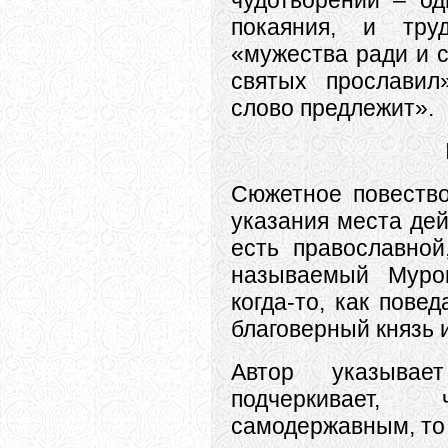
чудотворений – од
покаяния, и тру
«мужества ради и с
святых прославил
слово предлежит».
Сюжетное повество
указания места дей
есть православной
называемый Мур
когда-то, как пове
благоверный князь 
Автор указыва
подчеркивае
самодержавным, то