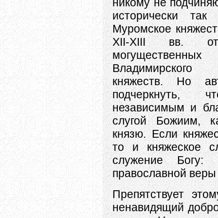
никому не подчиня
исторически так 
Муромское княжест
XII-XIII вв. 
могуществен
Владимирского
княжеств. Но а
подчеркнуть,
независимым и бл
слугой Божиим, 
князю. Если княжес
то и княжеское с
служение Богу: 
православной веры 
Препятствует это
ненавидящий добро