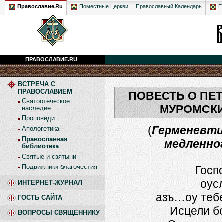
Православный Календарь
Православие.Ru
Поместные Церкви
En
ПРАВОСЛАВИЕ.RU
ВСТРЕЧА С
ПРАВОСЛАВИЕМ
ПОВЕСТЬ О ПЕ
Святоотеческое
МУРОМСКИ
наследие
Проповеди
(
Герменевти
Апологетика
Православная
медленно
библиотека
Святые и святыни
Подвижники благочестия
Госп
оус
ИНТЕРНЕТ-ЖУРНАЛ
азъ…оу теб
ГОСТЬ САЙТА
Исцели б
ВОПРОСЫ СВЯЩЕННИКУ