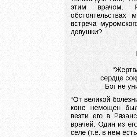
этим врачом. 
обстоятельствах 
встреча муромског
девушки?
I
“Жертв
сердце со
Бог не ун
“От великой болезн
коне немощен был
везти его в Рязан
врачей. Один из ег
селе (т.е. в нем ест