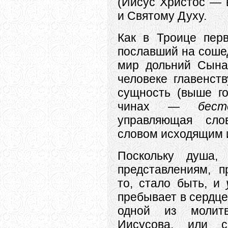
(Иисус Христос — 
и Святому Духу.
Как в Троице перв
пославший на сошед
мир дольний Сына
человеке главенст
сущность (выше г
чинах —
бест
управляющая сл
словом исходящим и
Поскольку душа,
представлениям, п
то, стало быть, и
пребывает в сердце
одной из мол
Иисусова, или с