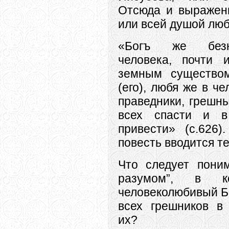
Отсюда и выражен
или всей душой люб
«Богъ же безн
человека, почти 
земным существо
(его), любя же в ч
праведники, грешны
всех спасти и
привести» (с.626
повесть вводится т
Что следует пони
разумом”, в к
человеколюбивый Б
всех грешников в
их?