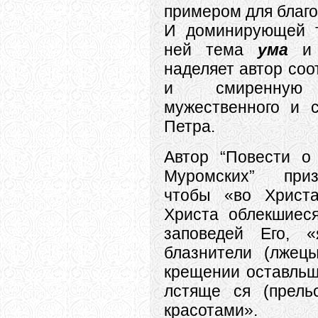
примером для благо
И доминирующей т
ней тема
ума
наделяет автор соо
и смиренну
мужественного и с
Петра.
Автор “Повести о
Муромских” приз
чтобы «во Христа
Христа облекшиеся
заповедей Его, 
блазнители (лжец
крещении оставльш
лстяще ся (прель
красотами». 