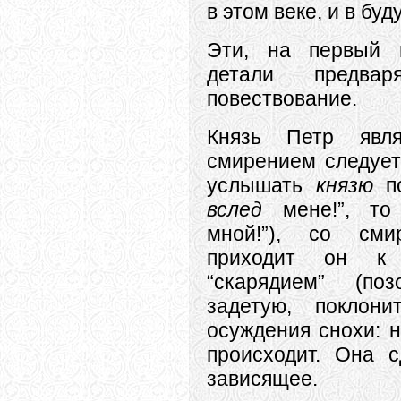
в этом веке, и в бу
Эти, на первый в
детали предвар
повествование.
Князь Петр явл
смирением следует
услышать
князю
по
вслед
мене!”, то 
мной!”), со сми
приходит он к
“скарядием” (поз
задетую, поклон
осуждения снохи: н
происходит. Она 
зависящее.