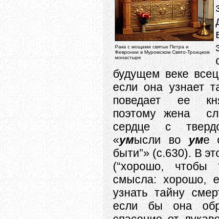
Рака с мощами святых Петра и
Февронии в Муромском Свято-Троицком
монастыре
будущем веке всец
если она узнает т
поведает ее кн
поэтому жена сл
сердце с тверд
«
ум
ысли во
ум
е 
быти”» (с.630). В э
(“хорошо, чтобы
смысла: хорошо, 
узнать тайну смер
если бы она обр