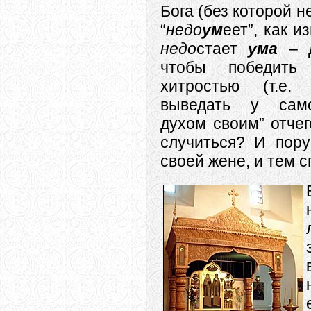
Бога (без которой н
“
недо
ум
еет”, как и
недо
стает
ума
– д
чтобы победить
хитростью (т.е.
выведать у само
духом своим” отче
случиться? И пору
своей жене, и тем с