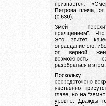
признается: «См
Петрова плеча, от
(с.630).
Змей перехи
прелщением”. Что
Это эпитет каче
оправдание его, иб
от верной жен
возможность с
разобраться в этом.
Поскольку п
сосредоточено вок
явственно присутс
главе, но на “земн
уровне. Дважды го