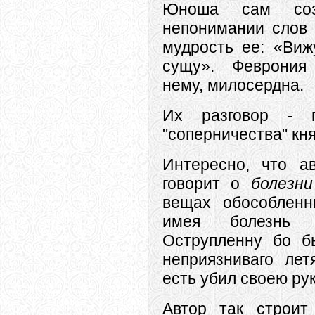
Юноша сам соз
непонимании слов 
мудрость ее: «Виж
сущу». Феврония
нему, милосердна.
Их разговор - п
"соперничества" кн
Интересно, что а
говорит о
болезни
вещах обособленн
имея болезнь
Острупленну бо б
неприязниваго лет
есть убил своею рук
Автор так строит