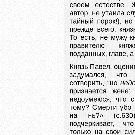
своем естестве. 
автор, не утаила сл
тайный порок!), но
прежде всего, княз
То есть, не мужу-к
правителю княж
подданных, главе, а
Князь Павел, оцени
задумался, чт
сотворить, “но
нед
признается жене
недо
ум
еюся, что с
тому? Смерти убо 
на нь?» (с.630
подчеркивает, чт
только на свои си