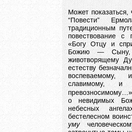
Может показаться, 
“Повести” Ермол
традиционным пут
повествование с
«Богу Отцу и спр
Божию — Сыну,
животворящему Ду
естеству безначалн
воспеваемому,
славимому, и 
превозносимому…
о невидимых Бо
небесных ангела
бестелесном воинс
уму
человеческом