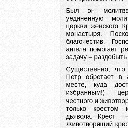
Был он молитв
уединенную моли
церкви женского К
монастыря. Поск
благочестив, Госп
ангела помогает р
задачу – раздобыть
Существенно, что
Петр обретает в 
месте, куда дос
избранным!) це
честного и животво
только крестом 
дьявола. Крест –
Животворящий крес