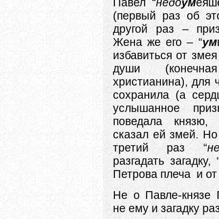
Павел “
недо
ум
еяш
(первый раз об эт
другой раз – приз
Жена же его – “
ум
избавиться от змея
души (конечн
христианина), для 
сохранила (а серд
услышанное приз
поведала князю,
сказал ей змей. Но
третий раз “
н
разгадать загадку,
Петрова плеча и от
Не о Павле-князе 
не ему и загадку ра