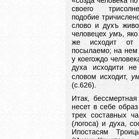
«созда человека п
своего трисолн
подобие тричислен
слово и духъ живо
человецех
умъ
, як
же исходит от
посылаемо; на нем 
у коегождо человек
духа исходити не
словом исходит,
у
(с.626).
Итак, бессмертная
несет в себе образ
трех составных ч
(логоса) и духа, с
Ипостасям Трои