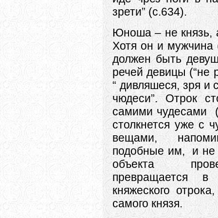
зрети” (с.634).
Юноша – не князь, а
Хотя он и мужчина (
должен быть девуш
речей девицы (“не р
“ дивляшеся, зря и
чюдеси”. Отрок с
самими чудесами (о
столкнется уже с ч
вещами, напоми
подобные им, и не 
объекта пров
превращается в 
княжеского отрока
самого князя.