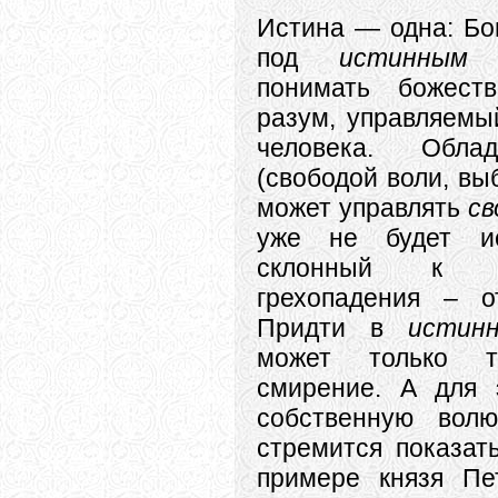
Истина — одна: Бог
под
истинным 
понимать божеств
разум, управляемы
человека. Обла
(свободой воли, вы
может управлять
св
уже не будет и
склонный к о
грехопадения – о
Придти в
истин
может только т
смирение. А для 
собственную вол
стремится показат
примере князя Пе