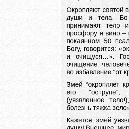
Окропляют святой в
души и тела. Во
принимают тело и
просфору и вино – 
покаянном 50 пса
Богу, говорится: «
и очищуся…». Гос
очищение человече
во избавление “от к
Змей “окропляет кр
его “острупе”,
(уязвленное тело!
болезнь тяжка зело»
Кажется, змей уязв
душу! Внешнее, мир