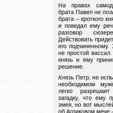
На правах самод
брата Павел не
поз
брата – кроткого кн
и поведал ему реч
разговор сюзе
Действовать придет
его подчиненному.
не простой вассал
князь и ему прини
решение.
Князь
Петр, не исп
необходимом муже
легко разреша
загадку, что ему 
змея, но вот мысле
об Агриковом мече –