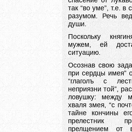
спасение от лукав
так “во уме”, т.е. в
разумом. Речь ве
души.
Поскольку княги
мужем, ей дос
ситуацию.
Осознав свою зада
при сердцы имея” о
“глаголъ с лес
неприязни той”, ра
ловушку: между м
хваля змея, “с поч
тайне кончины ег
прелестник п
прелщением от 