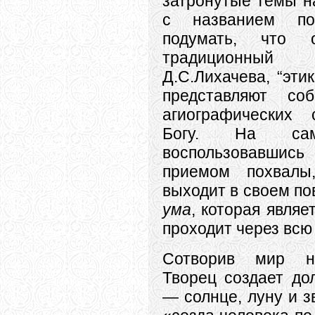
затронутые темы н
с названием по
подумать, что 
традиционный
Д.С.Лихачева, “эти
представляют со
агиографических 
Богу. На са
воспользовавшис
приемом похвалы
выходит в своем по
ума
, которая явля
проходит через всю
Сотворив мир не
Творец создает до
— солнце, луну и з