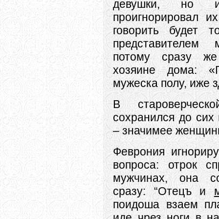
девушки, но и,
проигнорировал и
говорить будет т
представителем 
потому сразу ж
хозяине дома: «
мужеска полу, иже 
В староверческ
сохранился до сих
– значимее женщин
Феврония игнориру
вопроса: отрок с
мужчинах, она с
сразу: “Отецъ и
поидоша взаем пл
иде чрез ноги в на