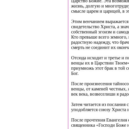
Царство Божие. Эта возможно
жизнь, долгую и многотрудн
смысле царем и царицей, в э
Этим венчанием выражается т
свидетельство Христа, а зна
собственный эгоизм и самодо
Кто превыше всего земного,
радостную надежду, что брач
смерть не соединит их оконч
Отсюда исходит и третье и 
венцы их в Царствии Твоем»,
приумножь этот брак в той 
Бог.
После произнесения тайносо
венцы, от каменей честных, 
век века, возвеселиши я рад
Затем читается из послания 
уподобляется союзу Христа 
После прочтения Евангелия 
священника «Господи Боже на