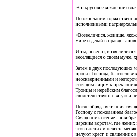
Это круговое хождение означа
По окончании торжественног
исполненными патриархальн
«Возвеличися, женише, якоже
мире и делай в правде запов
И ты, невесто, возвеличися 
веселящиеся о своем муже, х
Затем в двух последующих м
просит Господа, благослови
неоскверненными и непороч
стоящим лицом к преклонив
Троицы и иерейским благос
свидетельствуют святую и чи
После обряда венчания свящ
Господу с пожеланием благо
Священник осеняет новобрач
царским воротам, где жених 
этого жених и невеста меня
целуют крест, и священник 