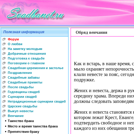
Обряд венчания
Полезная информация
Форум
О любви
На заметку молодым
Добрачные отношения
Подготовка к свадьбе
Как и встарь, в наше время,
Поговорим о главном
Свадебная церемония и застолье
мыло охраняет непорочность,
Поздравления
клали невесте за пояс, сегод
Свадебные забавы
подружке.
Свадебные приметы
После свадьбы
Жених и невеста, держа в р
Годовщины свадеб
середину храма. Впереди ни
Сценарии свадеб
должны следовать заповедям 
Нетрадиционные сценарии свадеб
Царские свадьбы
Выкуп невесты
Жених и невеста становятся 
Венчание
котором лежат Крест, Еванге
•
Таинство брака
подтвердить свободное и не
•
Место и время таинства брака
каждого из них обещания тре
•
Препятствия браку