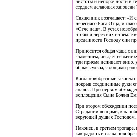
чистоты и непорочности в т
сердцем делающая заповеди Т
Священник возглашает: «И с
небеснаго Бога Отца, и глаг
«Отче наш». В устах новобр
чтобы и через них на земле 
преданности Господу они пр
Приносится общая чаша с ви
знамением, он дает ее жених
три приема испивают вино, 
общая судьба, с общими рад
Когда новобрачные закончат
покрыв соединенные руки еп
аналоя. При первом обхожден
воплощения Сына Божия Емм
При втором обхождении поет
Страдании венцами, как поб
верующей души с Господом.
Наконец, в третьем тропаре,
как радость и слава новобра