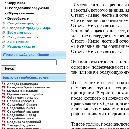
•
Обручение
«Имеешь ли ты искреннее и 
•
Последование обручения
невесты), которую видишь з
•
Обряд венчания
Ответ: «Имею, честный отче
•
Второбрачие
«Не связан ли ты обещанием
Свадебные традиции
Ответ: «Нет, не связан».
Свадебные традиции мира
Затем, обращаясь к невесте
Всё о застолье
желание и твердое намерение
Свадебная галерея
Ответ: «Имею, честный отче
Загсы России
«Не связана ли ты обещание
Реклама на сайте
Ответ: «Нет, не связана».
Поиск по сайту от Google
Эти вопросы относятся не то
основном подразумевают: не
так или иначе обязующую ег
Каталог свадебных услуг
Итак, жених и невеста подт
Аренда транспорта
намерения вступить в супру
Выездное бракосочетание
Музыка на свадьбе
принципом. В христианском б
Организация свадьбы
после которого он должен с
Оформление залов
Салоны красоты
православие их браки призн
Свадебный банкет
христианскому закону, иным
Свадебный букет
Свадебный магазин
родственниками отвергаются
Свадебный наряд
Свадебный танец
Свадьба за границей
Теперь только, после заключ
Тамада, Ведущий
Фото и Видеосъемка