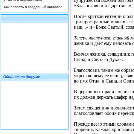
супружества Божьей благода
«Благословенно Царство...»
Как попасть в свадебный каталог?
После краткой ектений о бл
три пространные молитвы: «
наш...» и «Боже Святый, созд
Теперь наступает главный 
жениха и дает ему целовать 
Венчая жениха, священник пр
Сына, и Святаго Духа».
Благословив таким же образо
укрывающему ее венец, свяще
Общение на форуме
во имя Отца, и Сына, и Свят
В церковных правилах нет с
их должен держать шафер над
Затем священник произноси
благословляет обоих иерейск
Прежде всего этими словами 
творения. Каждая христианска