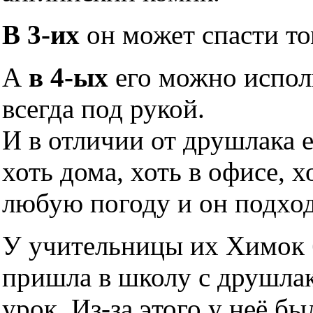
В 3-их
он может спасти то
А
в 4-ых
его можно исполь
всегда под рукой.
И в отличии от друшлака 
хоть дома, хоть в офисе, х
любую погоду и он подхо
У учительницы их Химок б
пришла в школу с друшлако
урок. Из-за этого у неё б