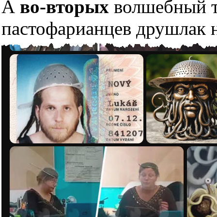
А
во-вторых
волшебный тр
пастофарианцев друшлак н