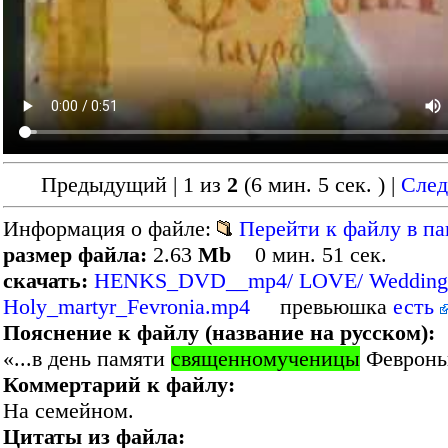
Предыдущий | 1 из
2
(6 мин. 5 сек. )
|
Сле
Информация о файле:
Перейти к файлу в па
размер файла:
2.63
Mb
0 мин. 51 сек.
скачать:
HENKS_DVD__mp4/ LOVE/ Wedding
Holy_martyr_Fevronia.mp4
превьюшка
есть
Пояснение к файлу (название на русском):
«...в день памяти
священномученицы
Февроньи
Коммертарий к файлу:
На семейном.
Цитаты из файла: