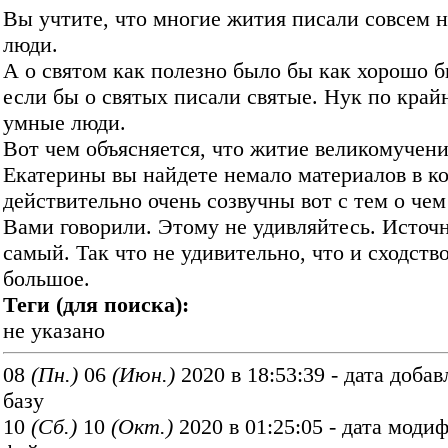
Вы учтите, что многие жития писали совсем н
люди.
А о святом как полезно было бы как хорошо б
если бы о святых писали святые. Нук по край
умные люди.
Вот чем объясняется, что житие великомучен
Екатерины вы найдете немало материалов в к
действительно очень созвучны вот с тем о чем
Вами говорили. Этому не удивляйтесь. Источ
самый. Так что не удивительно, что и сходство
большое.
Теги (для поиска):
не указано
08
(Пн.)
06
(Июн.)
2020 в 18:53:39 - дата добав
базу
10
(Cб.)
10
(Окт.)
2020 в 01:25:05 - дата моди