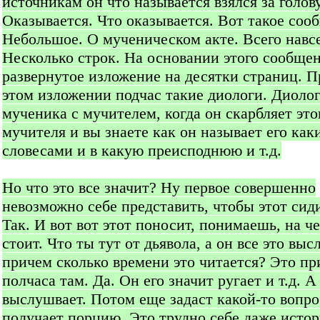
источникам он что называется взялся за голову
Оказывается. Что оказывается. Вот такое соо
Небольшое. О мученическом акте. Всего навсе
Несколько строк. На основании этого сообще
развернутое изложение на десятки страниц. П
этом изложении подчас такие диологи. Диоло
мученика с мучителем, когда он скарбляет это
мучителя и вы знаете как он называет его как
словесами и в какую преисподнюю и т.д.
Но что это все значит? Ну первое совершенно
невозможно себе представить, чтобы этот сиди
Так. И вот вот этот поносит, понимаешь, на ч
стоит. Что ты тут от дьявола, а он все это выс
причем сколько времени это читается? Это п
полчаса там. Да. Он его значит ругает и т.д. А
выслушвает. Потом еще задаст какой-то вопро
получает порцию. Это трудно себе даже исто