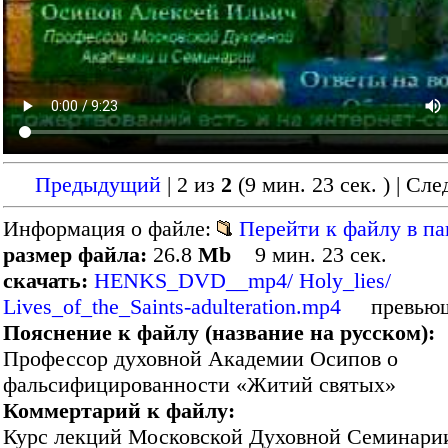
Предыдущий
| 2 из
2
(9 мин. 23 сек. )
| Сл
Информация о файле:
Перейти к файлу в па
размер файла:
26.8
Mb
9 мин. 23 сек.
скачать:
HENKS_DVD__mp4/ Holy_lies/
Lives_of_the_Saints-adulteration.mp4
превью
Пояснение к файлу (название на русском):
Профессор духовной Академии Осипов о
фальсифицированности «Житий святых»
Коммертарий к файлу:
Курс лекций Московской Духовной Семинари