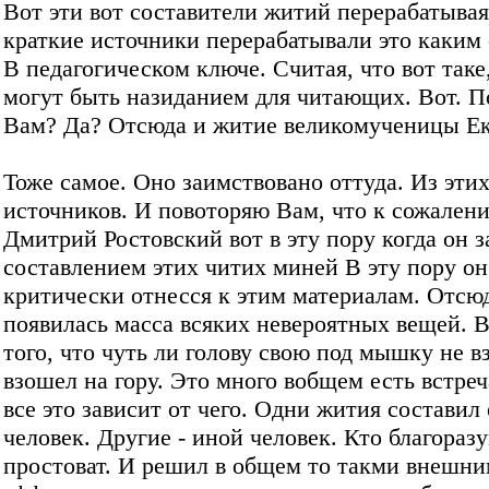
Вот эти вот составители житий перерабатывая
краткие источники перерабатывали это каким
В педагогическом ключе. Считая, что вот таке,
могут быть назиданием для читающих. Вот. П
Вам? Да? Отсюда и житие великомученицы Е
Тоже самое. Оно заимствовано оттуда. Из эти
источников. И повоторяю Вам, что к сожален
Дмитрий Ростовский вот в эту пору когда он 
составлением этих читих миней В эту пору он
критически отнесся к этим материалам. Отсюд
появилась масса всяких невероятных вещей. 
того, что чуть ли голову свою под мышку не вз
взошел на гору. Это много вобщем есть встреч
все это зависит от чего. Одни жития составил
человек. Другие - иной человек. Кто благораз
простоват. И решил в общем то такми внешн