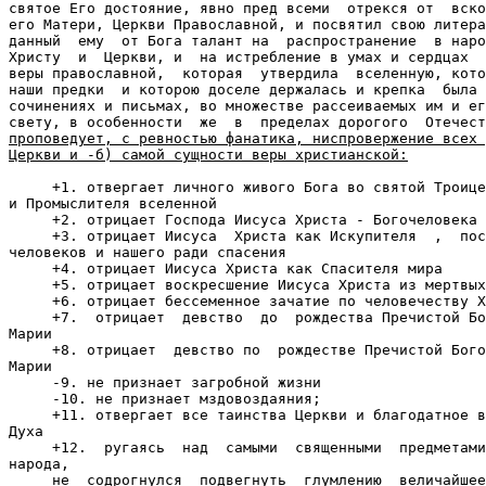
святое Его достояние, явно пред всеми  отрекся от  вско
его Матери, Церкви Православной, и посвятил свою литера
данный  ему  от Бога талант на  распространение  в наро
Христу  и  Церкви, и  на истребление в умах и сердцах  
веры православной,  которая  утвердила  вселенную, кото
наши предки  и которою доселе держалась и крепка  была 
сочинениях и письмах, во множестве рассеиваемых им и ег
свету, в особенности  же  в  пределах дорогого  Отечест
проповедует, с ревностью фанатика, ниспровержение всех 
Церкви и -б) самой сущности веры христианской:
     +1. отвергает личного живого Бога во святой Троице
и Промыслителя вселенной

     +2. отрицает Господа Иисуса Христа - Богочеловека

     +3. отрицает Иисуса  Христа как Искупителя  ,  пос
человеков и нашего ради спасения

     +4. отрицает Иисуса Христа как Спасителя мира

     +5. отрицает воскресшение Иисуса Христа из мертвых

     +6. отрицает бессеменное зачатие по человечеству Х
     +7.  отрицает  девство  до  рождества Пречистой Бо
Марии

     +8. отрицает  девство по  рождестве Пречистой Бого
Марии

     -9. не признает загробной жизни

     -10. не признает мздовоздаяния;

     +11. отвергает все таинства Церкви и благодатное в
Духа

     +12.  ругаясь  над  самыми  священными  предметами
народа,

     не  содрогнулся  подвегнуть  глумлению  величайшее