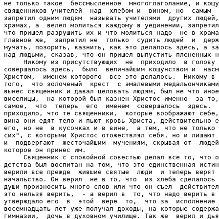
не только такое  бессмысленное  многоглаголание, и кощу
священников-учителей  над  хлебом и  вином, но  самым  
запретил одним людям  называть учителями  других людей,
храмах, а  велел молиться каждому в уединении, запретил
что пришел разрушить их и что молиться надо  не в храма
главное же,  запретил не  только  судить людей  и  держ
мучать, позорить, казнить, как это делалось здесь, а за
над людьми, сказав, что он пришел выпустить плененных н
     Никому из присутствующих  не  приходило  в голову 
совершалось здесь,  было  величайшим кощунством и  насм
Христом,  именем которого  все это делалось.  Никому в 
того,  что золоченый  крест  с эмалевыми медальончиками
вынес священник и давал целовать людям, был не что иное
виселицы,  на которой был казнен Христос именно  за то,
самое,  что  теперь  его  именем  совершалось  здесь.  
приходило, что те священники,  которые воображают себе,
вина они едят тело и пьют кровь Христа, действительно е
его, но не  в кусочках и в вине,  а тем, что не только 
сих", с которыми Христос отожествлял себя, но и лишают 
и  подвергают  жесточайшим  мучениям, скрывая от  людей
которое он принес им.

     Священник с спокойной совестью делал все то, что о
детства был воспитан на том, что это единственная истин
верили все прежде  жившие святые  люди  и теперь верят 
начальство. Он верил  не в то, что  из хлеба сделалось 
души произносить много слов или что он съел  действител
это нельзя верить,  - а верил в  то, что надо верить в 
утверждало его  в  этой  вере  то,  что за  исполнение 
восемнадцать лет уже получал доходы, на которые содержа
гимназии,  дочь в духовном училище. Так же  верил и дья