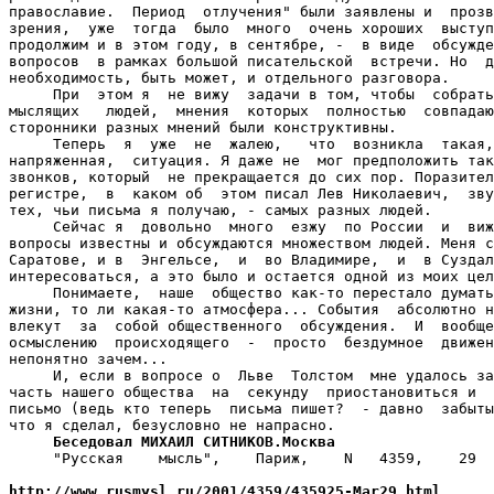
православие.  Период  отлучения" были заявлены и  прозв
зрения,  уже  тогда  было  много  очень хороших  выступ
продолжим и в этом году, в сентябре, -  в виде  обсужде
вопросов  в рамках большой писательской  встречи. Но  д
необходимость, быть может, и отдельного разговора.

     При  этом я  не вижу  задачи в том, чтобы  собрать
мыслящих   людей,  мнения  которых  полностью  совпадаю
сторонники разных мнений были конструктивны.

     Теперь  я  уже  не  жалею,   что  возникла  такая,
напряженная,  ситуация. Я даже не  мог предположить так
звонков, который  не прекращается до сих пор. Поразител
регистре,  в  каком об  этом писал Лев Николаевич,  зву
тех, чьи письма я получаю, - самых разных людей.

     Сейчас я  довольно  много  езжу  по России  и  виж
вопросы известны и обсуждаются множеством людей. Меня с
Саратове, и в  Энгельсе,  и  во Владимире,  и  в Суздал
интересоваться, а это было и остается одной из моих цел
     Понимаете,  наше  общество как-то перестало думать
жизни, то ли какая-то атмосфера... События  абсолютно н
влекут  за  собой общественного  обсуждения.  И  вообще
осмыслению  происходящего  -  просто  бездумное  движен
непонятно зачем...

     И, если в вопросе о  Льве  Толстом  мне удалось за
часть нашего общества  на  секунду  приостановиться и  
письмо (ведь кто теперь  письма пишет?  - давно  забыты
что я сделал, безусловно не напрасно.

Беседовал МИХАИЛ СИТНИКОВ.Москва
     "Русская    мысль",    Париж,    N   4359,    29  
http://www.rusmysl.ru/2001/4359/435925-Mar29.html