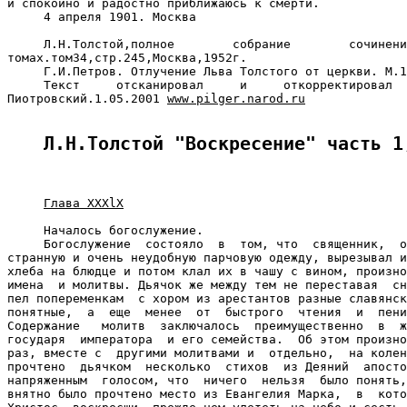
www.pilger.narod.ru
Л.Н.Толстой "Воскресение" часть 1
Глава XXXlX
     Началось богослужение.

     Богослужение  состояло  в  том, что  священник,  о
странную и очень неудобную парчовую одежду, вырезывал и
хлеба на блюдце и потом клал их в чашу с вином, произно
имена  и молитвы. Дьячок же между тем не переставая  сн
пел попеременкам  с хором из арестантов разные славянск
понятные,  а  еще  менее  от  быстрого  чтения  и  пени
Содержание   молитв  заключалось  преимущественно  в  ж
государя  императора  и его семейства.  Об этом произно
раз, вместе с  другими молитвами и  отдельно,  на колен
прочтено  дьячком  несколько  стихов  из Деяний  апосто
напряженным  голосом, что  ничего  нельзя  было понять,
внятно было прочтено место из Евангелия Марка,  в  кото