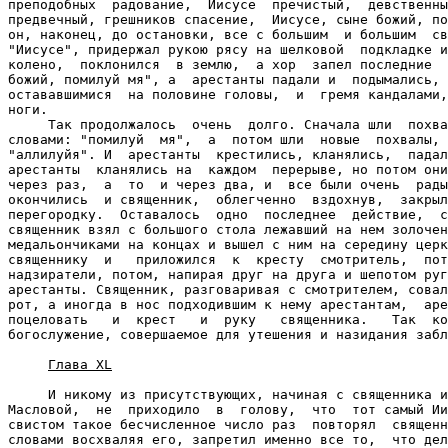
преподобных  радование,  Иисусе  пречистый,  девственны
предвечный, грешников спасение,  Иисусе, сыне божий, по
он, наконец, до остановки, все с большим  и большим  св
"Иисусе", придержал рукою рясу на шелковой  подкладке и
колено,  поклонился  в землю,  а хор  запел последние  
божий, помилуй мя", а  арестанты падали и  подымались, 
остававшимися  на половине головы,  и  гремя кандалами,
ноги.

     Так продолжалось  очень  долго. Сначала шли  похва
словами: "помилуй  мя",  а  потом шли  новые  похвалы, 
"аллилуйя". И  арестанты  крестились, кланялись,  падал
арестанты  кланялись на  каждом  перерыве, но потом они
через раз,  а  то  и через два, и  все были очень  рады
окончились  и священник,  облегченно  вздохнув,  закрыл
перегородку.  Оставалось  одно  последнее  действие,  с
священник взял с большого стола лежавший на нем золочен
медальончиками на концах и вышел с ним на середину церк
священнику  и   приложился  к  кресту  смотритель,  пот
надзиратели, потом, напирая друг на друга и шепотом руг
арестанты. Священник, разговаривая с смотрителем, совал
рот, а иногда в нос подходившим к нему арестантам,  аре
поцеловать   и  крест   и  руку   священника.   Так  ко
богослужение, совершаемое для утешения и назидания забл
Глава XL
     И никому из присутствующих, начиная с священника и
Масловой,  не  приходило  в  голову,  что  тот самый Ии
свистом такое бесчисленное число раз  повторял  священн
словами восхваляя его, запретил именно все то,  что дел