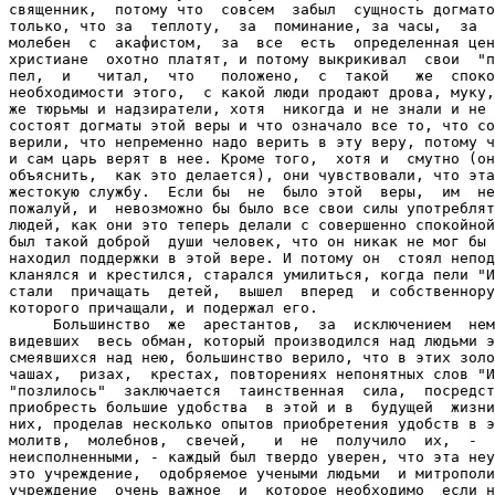
священник,  потому что  совсем  забыл  сущность догмато
только, что за  теплоту,  за  поминание, за часы,  за  
молебен  с  акафистом,  за  все  есть  определенная цен
христиане  охотно платят, и потому выкрикивал  свои  "п
пел,  и   читал,  что   положено,  с  такой   же  споко
необходимости этого,  с какой люди продают дрова, муку,
же тюрьмы и надзиратели, хотя  никогда и не знали и не 
состоят догматы этой веры и что означало все то, что со
верили, что непременно надо верить в эту веру, потому ч
и сам царь верят в нее. Кроме того,  хотя и  смутно (он
объяснить,  как это делается), они чувствовали, что эта
жестокую службу.  Если бы  не  было этой  веры,  им  не
пожалуй, и  невозможно бы было все свои силы употреблят
людей, как они это теперь делали с совершенно спокойной
был такой доброй  души человек, что он никак не мог бы 
находил поддержки в этой вере. И потому он  стоял непод
кланялся и крестился, старался умилиться, когда пели "И
стали  причащать  детей,  вышел  вперед  и собственнору
которого причащали, и подержал его.

     Большинство  же  арестантов,  за  исключением  нем
видевших  весь обман, который производился над людьми э
смеявшихся над нею, большинство верило, что в этих золо
чашах,  ризах,  крестах, повторениях непонятных слов "И
"позлилось"  заключается  таинственная  сила,  посредст
приобресть большие удобства  в этой и в  будущей  жизни
них, проделав несколько опытов приобретения удобств в э
молитв,  молебнов,  свечей,   и  не  получило  их,  -  
неисполненными, - каждый был твердо уверен, что эта неу
это учреждение,  одобряемое учеными людьми  и митрополи
учреждение  очень важное  и  которое необходимо  если н