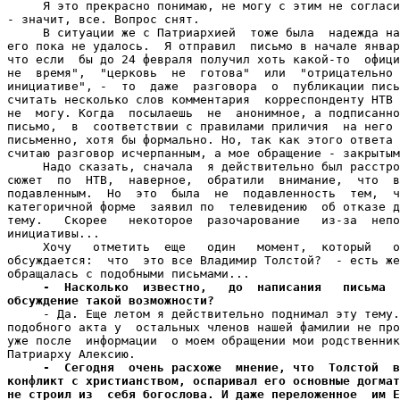
     Я это прекрасно понимаю, не могу с этим не согласи
- значит, все. Вопрос снят.

     В ситуации же с Патриархией  тоже была  надежда на
его пока не удалось.  Я отправил  письмо в начале январ
что если  бы до 24 февраля получил хоть какой-то  офици
не  время",  "церковь  не  готова"  или  "отрицательно 
инициативе", -  то  даже  разговора  о  публикации пись
считать несколько слов комментария  корреспонденту НТВ 
не  могу. Когда  посылаешь  не  анонимное, а подписанно
письмо,  в  соответствии с правилами приличия  на него 
письменно, хотя бы формально. Но, так как этого ответа 
считаю разговор исчерпанным, а мое обращение - закрытым
     Надо сказать, сначала  я действительно был расстро
сюжет  по  НТВ,  наверное,  обратили  внимание,  что  в
подавленным.  Но  это  была  не  подавленность  тем,  ч
категоричной форме  заявил по  телевидению  об отказе д
тему.   Скорее   некоторое  разочарование   из-за  непо
инициативы...

     Хочу   отметить  еще   один   момент,  который   о
обсуждается:  что  это все Владимир Толстой?  - есть же
обращалась с подобными письмами...

-  Насколько  известно,   до  написания   письма  
обсуждение такой возможности?

     - Да. Еще летом я действительно поднимал эту тему.
подобного акта у  остальных членов нашей фамилии не про
уже после  информации  о моем обращении мои родственник
Патриарху Алексию.

-  Сегодня  очень расхоже  мнение, что  Толстой  в
конфликт с христианством, оспаривал его основные догмат
не строил из  себя богослова. И даже переложенное  им Е