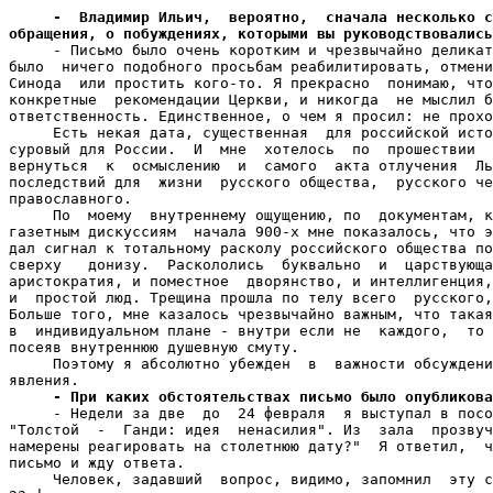
-  Владимир Ильич,  вероятно,  сначала несколько с
обращения, о побуждениях, которыми вы руководствовались

     - Письмо было очень коротким и чрезвычайно деликат
было  ничего подобного просьбам реабилитировать, отмени
Синода  или простить кого-то. Я прекрасно  понимаю, что
конкретные  рекомендации Церкви, и никогда  не мыслил б
ответственность. Единственное, о чем я просил: не прохо
     Есть некая дата, существенная  для российской исто
суровый для России.  И  мне  хотелось  по  прошествии  
вернуться  к  осмыслению  и  самого  акта отлучения  Ль
последствий для  жизни  русского общества,  русского че
православного.

     По  моему  внутреннему ощущению, по  документам, к
газетным дискуссиям  начала 900-х мне показалось, что э
дал сигнал к тотальному расколу российского общества по
сверху   донизу.  Раскололись  буквально  и  царствующа
аристократия, и поместное  дворянство, и интеллигенция,
и  простой люд. Трещина прошла по телу всего  русского,
Больше того, мне казалось чрезвычайно важным, что такая
в  индивидуальном плане - внутри если не  каждого,  то 
посеяв внутреннюю душевную смуту.

     Поэтому я абсолютно убежден  в  важности обсуждени
явления.

- При каких обстоятельствах письмо было опубликова
     - Недели за две  до  24 февраля  я выступал в посо
"Толстой  -  Ганди: идея  ненасилия". Из  зала  прозвуч
намерены реагировать на столетнюю дату?"  Я ответил,  ч
письмо и жду ответа.

     Человек, задавший  вопрос, видимо, запомнил  эту с