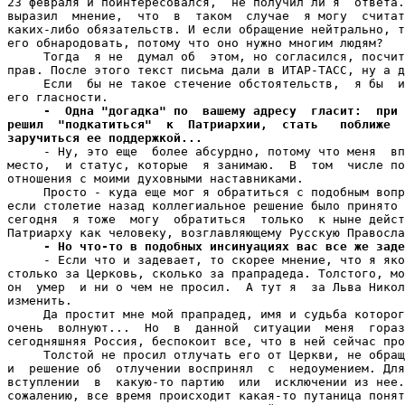
23 февраля и поинтересовался,  не получил ли я  ответа.
выразил  мнение,  что  в  таком  случае  я могу  считат
каких-либо обязательств. И если обращение нейтрально, т
его обнародовать, потому что оно нужно многим людям?

     Тогда  я не  думал об  этом, но согласился, посчит
прав. После этого текст письма дали в ИТАР-ТАСС, ну а д
     Если  бы не такое стечение обстоятельств,  я бы  и
его гласности.

-  Одна "догадка" по  вашему адресу  гласит:  при 
решил  "подкатиться"  к  Патриархии,  стать   поближе  
заручиться ее поддержкой...

     - Ну, это еще  более абсурдно, потому что меня  вп
место,  и статус, которые  я занимаю.  В  том  числе по
отношения с моими духовными наставниками.

     Просто - куда еще мог я обратиться с подобным вопр
если столетие назад коллегиальное решение было принято 
сегодня  я тоже  могу  обратиться  только  к ныне дейст
Патриарху как человеку, возглавляющему Русскую Правосла
- Но что-то в подобных инсинуациях вас все же заде
     - Если что и задевает, то скорее мнение, что я яко
столько за Церковь, сколько за прапрадеда. Толстого, мо
он  умер  и ни о чем не просил.  А тут я  за Льва Никол
изменить.

     Да простит мне мой прапрадед, имя и судьба которог
очень  волнуют...  Но  в  данной  ситуации  меня  гораз
сегодняшняя Россия, беспокоит все, что в ней сейчас про
     Толстой не просил отлучать его от Церкви, не обращ
и  решение об  отлучении воспринял  с  недоумением. Для
вступлении  в  какую-то партию  или  исключении из нее.
сожалению, все время происходит какая-то путаница понят