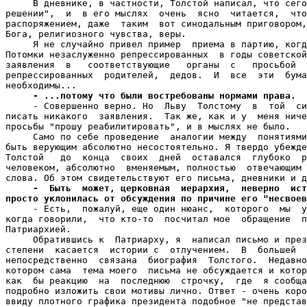
     В дневнике, в частности, Толстой написал, что сего
решении",  и  в его мыслях  очень  ясно  читается,  что
распоряжением, даже  таким  вот синодальным приговором,
Бога, религиозного чувства, веры.

     Я не случайно привел пример  приема в партию, когд
Потомки незаслуженно репрессированных  в годы советской
заявления  в   соответствующие   органы  с   просьбой  
репрессированных  родителей,  дедов.  И  все  эти  бума
необходимы...

- ...потому что были востребованы нормами права.
     - Совершенно верно. Но  Льву  Толстому  в  той  си
писать никакого  заявления.  Так же, как и у  меня ниче
просьбы "прошу реабилитировать", и в мыслях не было.

     Само по себе проведение  аналогии между  понятиями
быть верующим абсолютно несостоятельно. Я твердо убежде
Толстой   до  конца  своих  дней  оставался  глубоко  р
человеком, абсолютно  вменяемым, полностью  отвечающим 
слова. Об этом свидетельствуют его письма, дневники и д
-  Быть  может, церковная  иерархия,  неверно  ист
просто уклонилась от обсуждения по причине его "несвоев

     - Есть,  пожалуй, еще один нюанс,  которого  мы  у
когда говорили,  что кто-то  посчитал мое  обращение  п
Патриархией.

     Обратившись к  Патриарху, я  написал письмо и през
степени  касается  истории с  отлучением.  В  большей  
непосредственно  связана  биография  Толстого.  Недавно
котором сама  тема моего  письма не обсуждается и котор
как  бы реакцию  на  последнюю  строчку,  где  я сообща
подробно изложить свои мотивы лично. Ответ - очень коро
ввиду плотного графика президента подобное "не представ