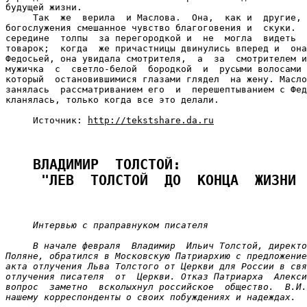
будущей жизни.

     Так  же  верила  и Маслова.  Она,  как и  другие, 
богослужения смешанное чувство благоговения и  скуки.  
середине  толпы  за перегородкой и  не  могла  видеть  
товарок;  когда  же причастницы двинулись вперед и  она
Федосьей, она увидала смотрителя,  а  за  смотрителем и
мужичка  с  светло-белой  бородкой  и  русыми волосами 
который  остановившимися глазами глядел  на жену. Масло
занялась  рассматриванием его  и  перешептыванием с Фед
кланялась, только когда все это делали.

     Источник: 
http://tekstshare.da.ru
ВЛАДИМИР  ТОЛСТОЙ: 
 "ЛЕВ  ТОЛСТОЙ  ДО  КОНЦА  ЖИЗНИ 
Интервью с праправнуком писателя
В начале февраля  Владимир  Ильич Толстой, директо
Поляне, обратился в Московскую Патриархию с предложение
акта отлучения Льва Толстого от Церкви для России в свя
отлучения писателя  от  Церкви. Отказ Патриарха  Алекси
вопрос  заметно  всколыхнул российское  общество.  В.И.
нашему корреспонденты о своих побуждениях и надеждах.