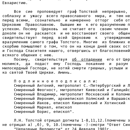
Евхаристию.

     Все  сие  проповедует  граф Толствой  непрерывно, 
соблазну и  ужасу  всего православного  мира, и  тем не
перед всеми,  сознательно  и намеренно  отторг  себя от
Церковию  Православною.  Бывшие же  к его вразумлению п
успехом. Посему  Церковь  не считает его  своим членом 
доколе он не  раскается  и не восстановит своего  общен
свидетельствует  перед  всей  Церковию  к   утверждению
вразумлению самого графа Толстого. Многие  из ближних е
скорбию помышляют о том, что он на конце дней своих ост
и Господа Спасителя нашего, отвергшись от благословений
всякого общения с нею.

     Посему,  свидетельствуя  
об  отпадении
  его от Цер
молимся,  да  подаст  ему  Господь  покаяние  и  разум 
милосердный Господи, не хотяй смерти грешных, услыши и 
ко святой Твоей Церкви. Аминь.

     П о д л и н н о е п о д п и с а л и:

     Смиренный Антоний, митрополит С.-Петербургский и Л
     Смиренный Феогност, митрополит Киевский и Галицийс
     Смиренный Владимир, митрополит Московский и Коломе
     Смиренный Иероним, архиепископ Холмский и Варшавск
     Смиренный Иаков, епископ Кишиневский и Хотинский

     Смиренный Маркел, епископ

     Смиренный Борис, епископ".

     Л.Н. Толстой отрицал догматы 1-8,11,12.(помечены з
не отрицал а) ,б), 9, 10.(помечены -)-смотри "Ответ Син
     "Церковные Ведомости" от 24 февраля 1901г.
