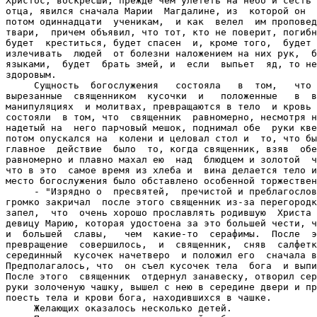
Христос, воскресши, прежде чем улететь на небо и сесть 
отца, явился сначала Марии  Магдалине, из  которой он  
потом одиннадцати  ученикам,  и как  велел  им проповед
твари,  причем объявил, что тот, кто не поверит, погибн
будет  креститься, будет спасен  и, кроме того,  будет 
излечивать  людей  от болезни наложением на них рук,  б
языками,  будет  брать змей, и  если  выпьет  яд, то не
здоровым.

     Сущность  богослужения   состояла   в  том,   что 
вырезанные  священником  кусочки  и   положенные   в  в
манипуляциях  и молитвах, превращаются в тело  и кровь 
состояли  в том, что  священник  равномерно, несмотря н
надетый на  него парчовый мешок, поднимал обе  руки кве
потом опускался на  колени и целовал стол и  то, что бы
главное  действие  было  то, когда священник, взяв  обе
равномерно и плавно махал ею  над  блюдцем и золотой  ч
что в это  самое время из хлеба и  вина делается тело и
место богослужения было обставлено особенной торжествен
     - "Изрядно о  пресвятей,  пречистой и преблагослов
громко закричал  после этого священник из-за перегородк
запел,  что  очень хорошо прославлять родившую  Христа 
девицу Марию, которая удостоена за это большей чести, ч
и  большей  славы,   чем  какие-то  серафимы.  После  э
превращение  совершилось,  и  священник,  сняв  салфетк
серединный  кусочек начетверо  и положил его  сначала в
Предполагалось, что  он съел кусочек тела  бога  и выпи
После этого  священник  отдернул занавеску, отворил сер
руки золоченую чашку, вышел с нею в середине двери и пр
поесть тела и крови бога, находившихся в чашке.

     Желающих оказалось несколько детей.
