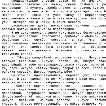
     Предварительно  опросив  детей  об   их  именах,  
зачерпывая  ложечкой  из  чашки,  совал  глубоко  в  ро
поочередно  по кусочку  хлеба в вине, а  дьячок тут же,
веселым голосом пел песню  о том, что дети едят  тело б
После   этого   священник  унес  чашку  за  перегородку
находившуюся в чашке кровь и съев все кусочки тела бога
усы и вытерев рог и чашку, в самом веселом

     расположении  духа,  поскрипывая  тонкими  подошва
бодрыми шагами вышел из-за перегородки.

     Этим закончилось главное христианское богослужение
утешить  несчастных  арестантов, прибавил к обычной  сл
Особенная  эта   служба   состояла   в  том,  что   свя
предполагаемым  выкованным золоченым  изображением (с ч
руками)  того  самого  бога, которого он  ел,  освещенн
свечей,  начал  странным и  фальшивым  голосом  не  то 
следующие слова:

     -  "Иисусе сладчайший, апостолов славо,  Иисусе мо
владыко  всесильне,  Иисусе,  спаси   мя,  Иисусе  спас
краснейший, к тебе притекающего, спасе Иисусе, помилуй 
тя, всех, Иисусе, святых твоих, пророк же всех, спасе м
райския сподоби, Иисусе человеколюбче!"

     На этом он  приостановился,  перевел  дух, перекре
землю,  и все  сделали то же. Кланялся смотритель, надз
наверху особенно часто забренчали кандалы.

     - "Ангелов творче и господи сил, -  продолжал он, 
ангелов  удивление,  Иисусе  пресильный,  прародителей 
пресладкий,  патриархов  величание,  Иисусе  преславный
Иисусе преблагий, пророков исполнение, Иисусе предивный
Иисусе   претихий,  монахов  радосте,   Иисусе   премил
сладость, Иисусе премилосердый, постников воздержание, 