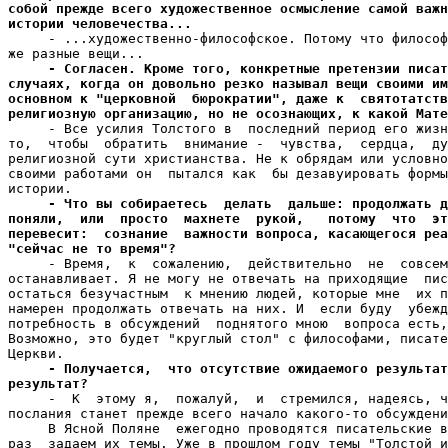
собой прежде всего художественное осмысление самой важн
истории человечества...

     - ...художественно-философское. Потому что философ
же разные вещи...

- Согласен. Кроме того, конкретные претензии писат
случаях, когда он довольно резко называл вещи своими им
основном к "церковной  бюрократии", даже к  святотатств
религиозную организацию, но не осознающих, к какой Мат

     - Все усилия Толстого в  последний период его жизн
то,  чтобы  обратить  внимание -  чувства,  сердца,  ду
религиозной сути христианства. Не к обрядам или условно
своими работами он  пытался как  бы дезавуировать формы
истории.

- Что вы собираетесь  делать  дальше: продолжать д
поняли,  или  просто  махнете  рукой,   потому  что  эт
перевесит:  сознание  важности вопроса, касающегося реа
"сейчас не то время"?

     - Время,  к  сожалению,  действительно  не  совсем
останавливает. Я не могу не отвечать на приходящие  пис
остаться безучастным  к мнению людей, которые мне  их п
намерен продолжать отвечать на них. И  если буду  убежд
потребность в обсуждений  поднятого мною  вопроса есть,
Возможно, это будет "круглый стол" с философами, писате
Церкви.

- Получается,  что отсутствие ожидаемого результат
результат?

     -  К  этому я,  пожалуй,  и  стремился, надеясь, ч
послания станет прежде всего начало какого-то обсуждени
     В Ясной Поляне  ежегодно проводятся писательские в
раз  задаем их темы. Уже в прошлом году темы "Толстой и