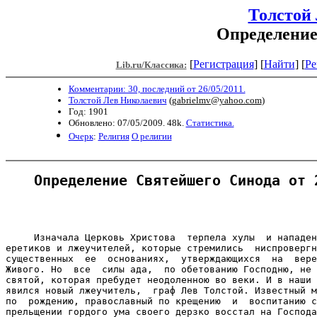
Толстой
Определение
[
Регистрация
]
[
Найти
] [
Ре
Lib.ru/Классика:
Комментарии: 30, последний от 26/05/2011.
Толстой Лев Николаевич
(
gabrielmv@yahoo.com
)
Год: 1901
Обновлено: 07/05/2009. 48k.
Статистика.
Очерк
:
Религия
О религии
Определение Святейшего Синода от 
     Изначала Церковь Христова  терпела хулы  и нападен
еретиков и лжеучителей, которые стремились  ниспровергн
существенных  ее  основаниях,  утверждающихся  на  вере
Живого. Но  все  силы ада,  по обетованию Господню, не 
святой, которая пребудет неодоленною во веки. И в наши 
явился новый лжеучитель,  граф Лев Толстой. Известный м
по  рождению, православный по крещению  и  воспитанию с
прельщении гордого ума своего дерзко восстал на Господа