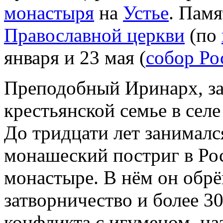
монастыря
на
Устье
. Памя
Православной церкви
(по
января и 23 мая (
собор Ро
Преподобный Иринарх, за
крестьянской семье в сел
До тридцати лет занималс
монашеский постриг в Ро
монастыре. В нём он обрё
затворничество и более 3
конфликта с игуменом, н