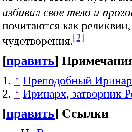
избивал свое тело и прого
почитаются как реликвии
[2]
чудотворения.
[
править
]
Примечани
↑
Преподобный Иринарх
↑
Иринарх, затворник 
[
править
]
Ссылки