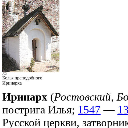
Келья преподобного
Иринарха
Иринарх
(
Ростовский, Бо
пострига Илья;
1547
—
13
Русской церкви, затворни