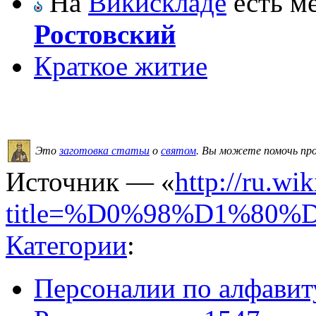
На
Викискладе
есть м
Ростовский
Краткое житие
Это
заготовка статьи
о
святом
.
Вы можете помочь пр
Источник — «
http://ru.wi
title=%D0%98%D1%8
Категории
:
Персоналии по алфавит