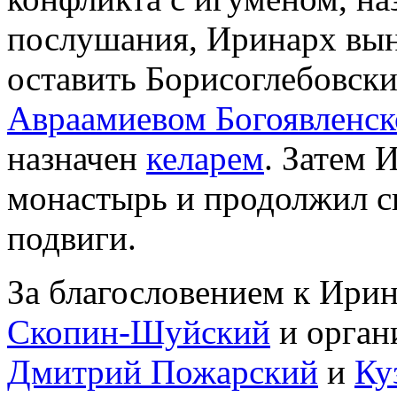
послушания, Иринарх вын
оставить Борисоглебовск
Авраамиевом Богоявленс
назначен
келарем
. Затем 
монастырь и продолжил с
подвиги.
За благословением к Ири
Скопин-Шуйский
и орган
Дмитрий Пожарский
и
Ку