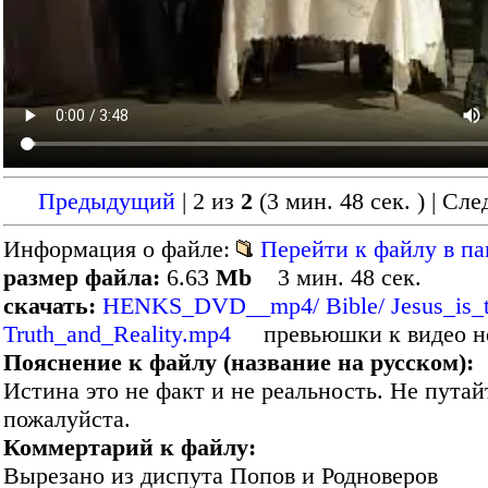
Предыдущий
| 2 из
2
(3 мин. 48 сек. )
| Сл
Информация о файле:
Перейти к файлу в па
размер файла:
6.63
Mb
3 мин. 48 сек.
скачать:
HENKS_DVD__mp4/ Bible/ Jesus_is_th
Truth_and_Reality.mp4
превьюшки к видео н
Пояснение к файлу (название на русском):
Истина это не факт и не реальность. Не путай
пожалуйста.
Коммертарий к файлу:
Вырезано из диспута Попов и Родноверов