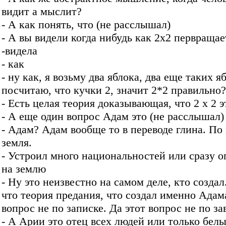
видит а мыслит?
- А как понять, что (не расслышал)
- А вы видели когда нибудь как 2x2 первращае
-видела
- как
- ну как, я возьму два яблока, два еще таких я
посчитаю, что кучки 2, значит 2*2 правильно?
- Есть целая теория доказывающая, что 2 х 2 э
- А еще один вопрос Адам это (не расслышал)
- Адам? Адам вообще то в переводе глина. По
земля.
- Устроил много национальностей или сразу о
на землю
- Ну это неизвестно на самом деле, кто создал
что теория предания, что создал именно Адама
вопрос не по записке. Да этот вопрос не по за
- А Арии это отец всех людей или только бел