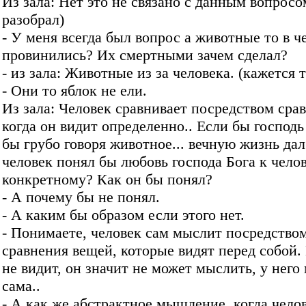
Из зала: Нет это не связано с данным вопросо
разобрал)
- У меня всегда был вопрос а животные то в ч
провинились? Их смертными зачем сделал?
- из зала: Животные из за человека. (кажется т
- Они то яблок не ели.
Из зала: Человек сравнивает посредством срав
когда он видит определенно.. Если бы господь
бы грубо говоря животное... вечную жизнь дал
человек понял бы любовь господа Бога к чело
конкретному? Как он бы понял?
- А почему бы не понял.
- А каким бы образом если этого нет.
- Понимаете, человек сам мыслит посредство
сравнения вещей, которые видят перед собой.
не видит, он значит не может мыслить, у него
сама..
- А как же абстрактное мышление, когда чело