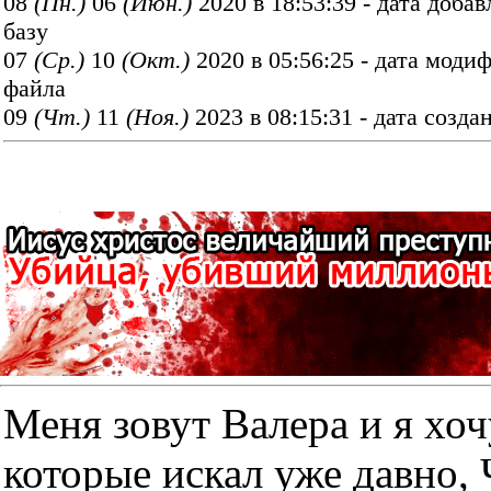
08
(Пн.)
06
(Июн.)
2020 в 18:53:39 - дата добав
базу
07
(Ср.)
10
(Окт.)
2020 в 05:56:25 - дата моди
файла
09
(Чт.)
11
(Ноя.)
2023 в 08:15:31 - дата созда
Меня зовут Валера и я хоч
которые искал уже дав