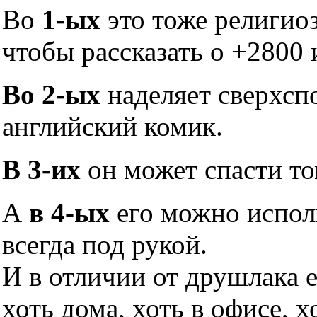
Во
1-ых
это тоже религио
чтобы рассказать о +2800 
Во 2-ых
наделяет сверхсп
английский комик.
В 3-их
он может спасти то
А
в 4-ых
его можно исполь
всегда под рукой.
И в отличии от друшлака 
хоть дома, хоть в офисе, х