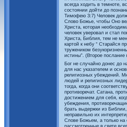
всегда ходить в темноте, вс
состоянии дойти до познани
Тимофею 3:7) Человек долж
Слово Божье, чтобы Оно вел
Христа, которая необходима
человек уверовал и стал п
Христа, Библия, тем не ме
картой к небу “ Старайся п
тружеником безукоризненн
истины”. (Второе послание
Бог не случайно донес до 
для нас указателем и осно
религиозных убеждений. М
людей и религиозных лиде
тогда, когда они соответст
противоречат. Сатана, прот
достижением для себя, ког
убеждения, противоречащи
брать выдержки из Библии,
неправильно их интерпрети
Слове Божьем, а только на 
рассмотренные в свете все