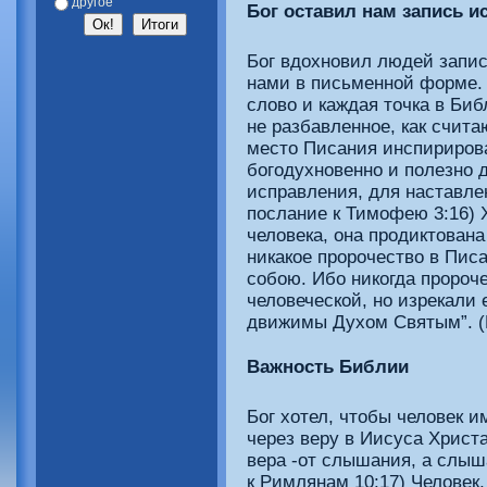
другое
Бог оставил нам запись и
Бог вдохновил людей запис
нами в письменной форме.
слово и каждая точка в Би
не разбавленное, как счит
место Писания инспирирова
богодухновенно и полезно 
исправления, для наставлен
послание к Тимофею 3:16) 
человека, она продиктована
никакое пророчество в Пис
собою. Ибо никогда пророч
человеческой, но изрекали
движимы Духом Святым”. (В
Важность Библии
Бог хотел, чтобы человек и
через веру в Иисуса Христа
вера -от слышания, а слыш
к Римлянам 10:17) Человек,