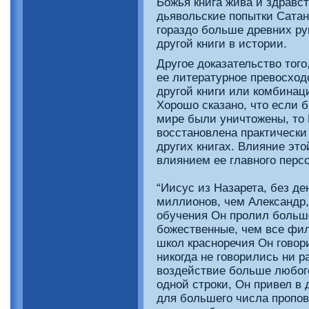
Божья книга жива и здравст
дьявольские попытки Сатан
гораздо больше древних ру
другой книги в истории.
Другое доказательство того
ее литературное превосход
другой книги или комбинаци
Хорошо сказано, что если 
мире были уничтожены, то
восстановлена практически
других книгах. Влияние это
влиянием ее главного перс
“Иисус из Назарета, без д
миллионов, чем Александр, 
обучения Он пролил больше
божественные, чем все фил
школ красноречия Он говори
никогда не говорились ни р
воздействие больше любого
одной строки, Он привел в
для большего числа пропов