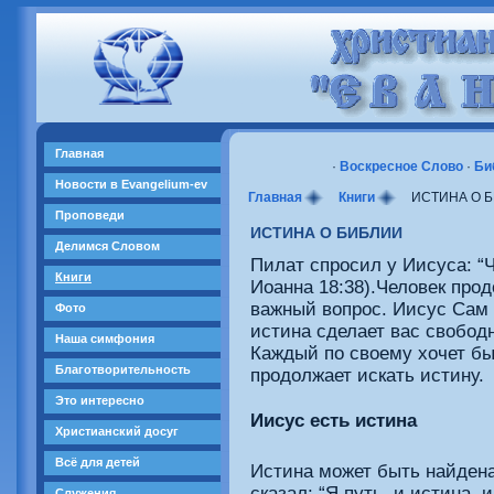
Главная
·
Воскресное Cлово
·
Би
Новости в Evangelium-ev
Главная
Книги
ИСТИНА О 
Проповеди
ИСТИНА О БИБЛИИ
Делимся Словом
Пилат спросил у Иисуса: “Ч
Книги
Иоанна 18:38).Человек прод
важный вопрос. Иисус Сам п
Фото
истина сделает вас свободн
Наша симфония
Каждый по своему хочет бы
Благотворительность
продолжает искать истину.
Это интересно
Иисус есть истина
Христианский досуг
Всё для детей
Истина может быть найдена
сказал: “Я путь, и истина, 
Служения