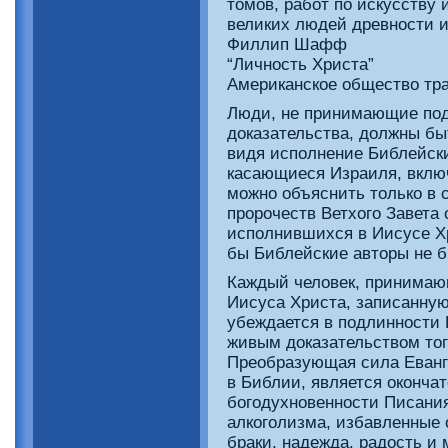
томов, работ по искусству 
великих людей древности и
Филлип Шафф
“Личность Христа”
Американское общество тра
Люди, не принимающие под
доказательства, должны бы
видя исполнение Библейски
касающиеся Израиля, вклю
можно объяснить только в 
пророчеств Ветхого Завета
исполнившихся в Иисусе Х
бы Библейские авторы не 
Каждый человек, принимаю
Иисуса Христа, записанную
убеждается в подлинности 
живым доказательством тог
Преобразующая сила Еванг
в Библии, является оконча
богодухновенности Писани
алкоголизма, избавленные 
браки, надежда, радость и