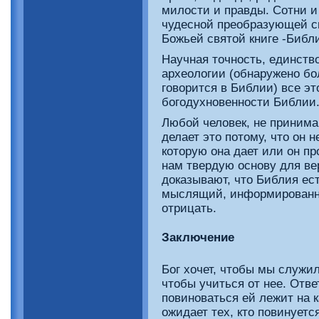
милости и правды. Сотни и
чудесной преобразующей си
Божьей святой книге -Библ
Научная точность, единств
археологии (обнаружено бол
говорится в Библии) все эт
богодухновенности Библии
Любой человек, не приним
делает это потому, что он 
которую она дает или он про
нам твердую основу для ве
доказывают, что Библия ес
мыслящий, информированны
отрицать.
Заключение
Бог хочет, чтобы мы служил
чтобы учиться от нее. Отве
повиноваться ей лежит на 
ожидает тех, кто повинуетс