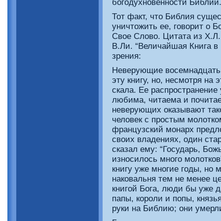
богодухновенности Библии
Тот факт, что Библия суще
уничтожить ее, говорит о 
Свое Слово. Цитата из Х.Л.
В.Ли. “Величайшая Книга в 
зрения:
Неверующие восемнадцать 
эту книгу, но, несмотря на э
скала. Ее распространение 
любима, читаема и почитае
неверующих оказывают такое
человек с простым молотко
французский монарх предл
своих владениях, один ста
сказал ему: “Государь, Бож
износилось много молотков
книгу уже многие годы, но 
наковальня тем не менее це
книгой Бога, люди бы уже 
папы, короли и попы, княз
руки на Библию; они умерли