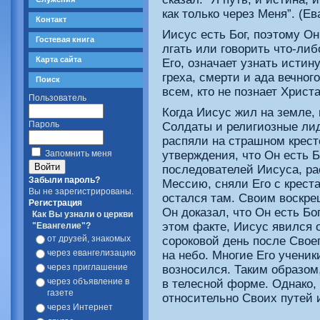
как только через Меня”. (Ев
Контакт
Иисус есть Бог, поэтому Он
Гостевая книга
лгать или говорить что-либ
Карта сайта
Его, означает узнать истин
греха, смерти и ада вечног
Поиск
всем, кто не познает Христа
Пользователь
Когда Иисус жил на земле, 
Пароль
Солдаты и религиозные лид
распяли на страшном кресте
утверждения, что Он есть Б
Запомнить меня
последователей Иисуса, р
Забыли пароль?
Мессию, сняли Его с креста
Вы не зарегистрированы.
остался там. Своим воскре
Регистрация
Он доказал, что Он есть Бо
Как Вы узнали о церкви
этом факте, Иисус явился
"Евангелие"?
от друзей, знакомых
сороковой день после Свое
через евангелизацию
на небо. Многие Его ученик
через приглашение
возносился. Таким образом
через объявление в
в телесной форме. Однако,
газете
относительно Своих путей 
через Интернет