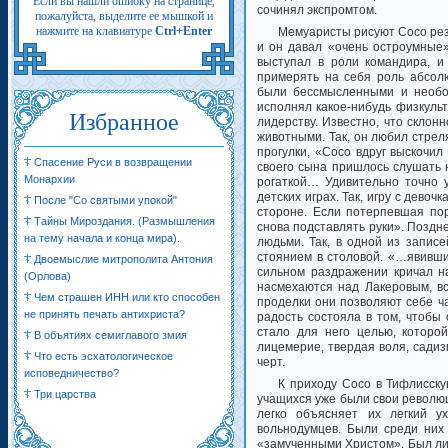
Если вы нашли ошибку на странице,
сочинял экспромтом.
пожалуйста, выделите ее мышкой и
нажмите на клавиатуре
Ctrl+Enter
Мемуаристы рисуют Сосо резв
и он давал «очень остроумные»
выступал в роли командира, и
примерять на себя роль абсол
были бессмысленными и необос
исполнял какое-нибудь физкульт
Избранное
лидерству. Известно, что склон
животными. Так, он любил стрел
прогулки, «Сосо вдруг выскочил
Спасение Руси в возвращении
своего сына пришлось слушать 
Монархии
рогаткой… Удивительно точно 
детских играх. Так, игру с дево
После "Cо святыми упокой"
стороне. Если потерпевшая пор
Тайны Мироздания. (Размышления
снова подставлять руки». Поздн
на тему начала и конца мира).
людьми. Так, в одной из запис
стоянием в столовой. «…явивши
Двоемыслие митрополита Антония
сильном раздражении кричал н
(Орлова)
насмехаются над Лакеровым, вс
Чем страшен ИНН или кто способен
проделки они позволяют себе ч
не принять печать антихриста?
радость состояла в том, чтоб
стало для него целью, которо
В объятиях семиглавого змия
лицемерие, твердая воля, сади
Что есть эсхатологическое
черт.
исповедничество?
К приходу Сосо в Тифлисск
Три царства
учащихся уже были свои революц
легко объясняет их легкий 
вольнодумцев. Были среди них
«замученными Христом». Был ли 