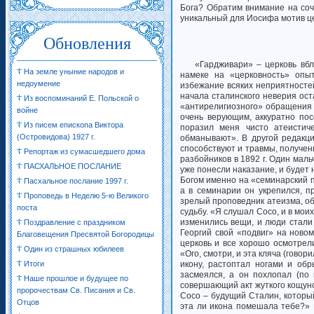
Бога? Обратим внимание на соч
уникальный для Иосифа мотив це
Обновления
«Гардживари» – церковь вбл
На земле уныние народов и
намеке на «церковность» опы
недоумение
избежание всяких неприятностей,
начала сталинского неверия ост
Из воспоминаний Е. Польской о
«антирелигиозного» обращения 
войне
очень верующим, аккуратно по
Из писем епископа Виктора
поразил меня чисто атеистич
(Островидова) 1927 г.
обманывают». В другой редакци
способствуют и травмы, получен
Репортаж из сумасшедшего дома
разбойников в 1892 г. Один маль
ПАСХАЛЬНОЕ ПОСЛАНИЕ
уже понесли наказание, и будет 
Богом именно на «семинарский п
Пасхальное послание 1997 г.
а в семинарии он укрепился, 
Проповедь в Неделю 5-ю Великого
зрелый проповедник атеизма, о
поста
судьбу. «Я слушал Сосо, и в мои
изменились вещи, и люди стали
Поздравление с праздником
Георгий свой «подвиг» на ново
Благовещения Пресвятой Богородицы
церковь и все хорошо осмотрели
Один из страшных юбилеев
«Ого, смотри, и эта кляча (говор
Итоги
икону, растоптал ногами и об
засмеялся, а он похлопал (по
Наше прошлое и будущее по
совершающий акт жуткого кощун
пророчествам Св. Писания и Св.
Сосо – будущий Сталин, которы
Отцов
эта ли икона помешала тебе?» 