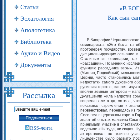
Статьи
«В БОГ
Как сын сап
Эсхатология
Апологетика
В биографии Чернышевского п
Библиотека
семинариста: «Это была та об
протоиерея государству, возв
Аудио и Видео
дисциплинирующих сознание и 
Сталиным из семинарии, так 
Документы
«рассадник». По мнению исследо
функцию рассадника веры». Из
(Микоян, Подвойский), меньшев
Церкви, часто становились ма
недостатки самого духовного об
русификаторство, запрет изуч
вполне земные интересы – напр
Рассылка
Джугашвили жила напротив собо
вопреки воле отца, хотела, ч
показывал стремление к знани
первенствовал, переводясь из го
Сосо пел в церковном хоре в Го
знает об опытах мальчика Сосо
принимали участие в спектакля
RSS-лента
водевиле «Ни туда, ни сюда». Ну
актерствовал, но активно уча
лицедействе было развито Иос