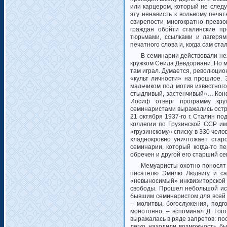
или карцером, который не след
эту ненависть к вольному печа
свирепости многократно превзо
граждан обойти сталинские п
тюрьмами, ссылками и лагерям
печатного слова и, когда сам ст
В семинарии действовали не
кружком Сеида Девдориани. Но ма
там играл. Думается, революци
«культ личности» на прошлое. 
мальчиком под мотив известног
стыдливый, застенчивый»… Конф
Иосиф отверг программу кру
семинаристами выражались остро
21 октября 1937-го г. Сталин 
коллегии по Грузинской ССР им
«грузинскому» списку в 330 чело
хладнокровно уничтожает стар
семинарии, который когда-то п
обречен и другой его старший с
Мемуаристы охотно поносят 
писателю Эмилю Людвигу и са
«невыносимый» инквизиторской 
свободы. Прошел небольшой ис
бывшим семинаристом для всей с
– молитвы, богослужения, подг
монотонно, – вспоминал Д. Гог
выражалась в ряде запретов: пос
легко находили возможность бы