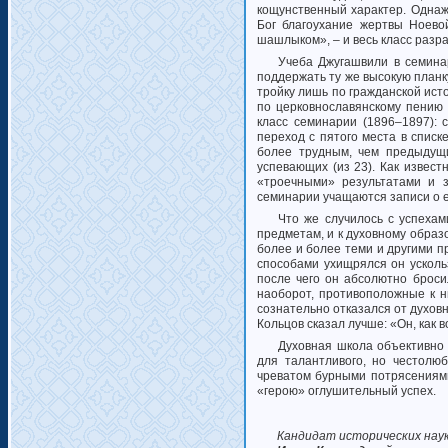
кощунственный характер. Однаж
Бог благоухание жертвы Ноевой
шашлыком», – и весь класс разр
Учеба Джугашвили в семина
поддержать ту же высокую план
тройку лишь по гражданской исто
по церковнославянскому пению
класс семинарии (1896–1897): 
переход с пятого места в списк
более трудным, чем предыдущи
успевающих (из 23). Как извест
«троечными» результатами и з
семинарии учащаются записи о е
Что же случилось с успехам
предметам, и к духовному образ
более и более теми и другими 
способами ухищрялся он усколь
после чего он абсолютно броси
наоборот, противоположные к н
сознательно отказался от духов
Кольцов сказал лучше: «Он, как в
Духовная школа объективно 
для талантливого, но честолю
чреватом бурными потрясениями
«герою» оглушительный успех.
Кандидат исторических нау