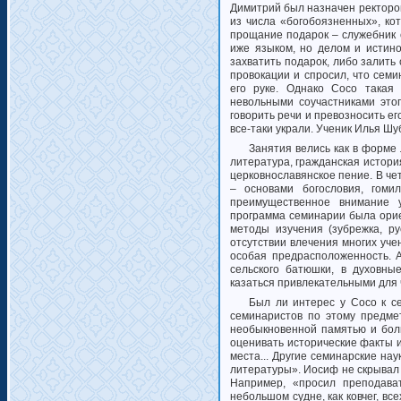
Димитрий был назначен ректором
из числа «богобоязненных», к
прощание подарок – служебник 
иже языком, но делом и истино
захватить подарок, либо залить
провокации и спросил, что сем
его руке. Однако Сосо такая 
невольными соучастниками этог
говорить речи и превозносить е
все-таки украли. Ученик Илья Шуб
Занятия велись как в форме 
литература, гражданская история
церковнославянское пение. В че
– основами богословия, гомил
преимущественное внимание у
программа семинарии была орие
методы изучения (зубрежка, р
отсутствии влечения многих уче
особая предрасположенность. А
сельского батюшки, в духовны
казаться привлекательными для
Был ли интерес у Сосо к с
семинаристов по этому предме
необыкновенной памятью и бол
оценивать исторические факты и
места... Другие семинарские на
литературы». Иосиф не скрывал
Например, «просил преподава
небольшом судне, как ковчег, вс