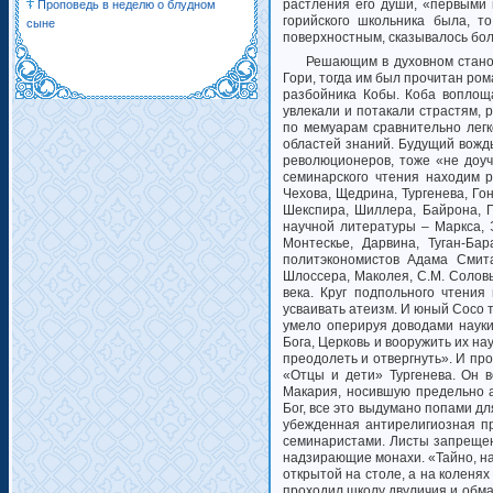
растления его души, «первыми ш
Проповедь в неделю о блудном
горийского школьника была, т
сыне
поверхностным, сказывалось бол
Решающим в духовном стано
Гори, тогда им был прочитан ро
разбойника Кобы. Коба воплощ
увлекали и потакали страстям, 
по мемуарам сравнительно легк
областей знаний. Будущий вожд
революционеров, тоже «не доуч
семинарского чтения находим ру
Чехова, Щедрина, Тургенева, Го
Шекспира, Шиллера, Байрона, Г
научной литературы – Маркса, Э
Монтескье, Дарвина, Туган-Бар
политэкономистов Адама Смита,
Шлоссера, Маколея, С.М. Соловь
века. Круг подпольного чтения
усваивать атеизм. И юный Сосо 
умело оперируя доводами науки
Бога, Церковь и вооружить их на
преодолеть и отвергнуть». И пр
«Отцы и дети» Тургенева. Он в
Макария, носившую предельно а
Бог, все это выдумано попами дл
убежденная антирелигиозная п
семинаристами. Листы запрещен
надзирающие монахи. «Тайно, на
открытой на столе, а на коленя
проходил школу двуличия и обм