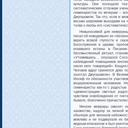
культуры. Они посещали теа
систематическим отлучкам учен
семинаристов по вечерам – кого
Джугашвили. Так что, если и м
весьма широкими выходами на «
толки о якобы его «систематиче
Невыносимой для неверующи
писал об изводивших их «бескон
верить всякой глупости и сказ
Богослужения в церкви, проп
искавшего истины в Писании
бессмысленный ритуал, станов
«Утомившись… опускался Сосо
наблюдений помощников инспек
около него товарищей». Кощунс
Чехчаев вдруг принялся дико п
хохотал Джугашвили». В Велики
Иосиф по обязанности участвов
воцерковленным человеком. Но
семинаристы как-то с радостью 
«демонстрацию светлых радос
чувством освобождения от гнета
бывало, благочинно причастилис
Многие мемуары сквозят н
ханжество, надзор за личной 
обычную для монахов набожност
вежливо и не подвергали их б
видным епископом и был уничто