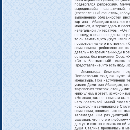
Сосо
иеромонах Димитрий (княз
подвергался репрессиям. Мему
выродившийся, фанатичный, 
(«ослепленный фанатик», «обру
выполнению обязанностей инсп
картина – Абашидзе ворвался в
молиться, а торчат здесь и бесс
нелегальной литературы. «Он 
повсюду, внезапно подлетал к уч
то он заметил, что Джугашвили с
посмотрел на него и ответил: «К
семинариста требовалось не тол
деталь – во время панихиды в сем
осталось без внимания Сосо. «
«Эх ты, бестолковый! – сказал 
Представление, что есть люди, к
Инспектора Димитрия под
Показательна ехидная шутка И
монастырь. При наступлении т
усилия Димитрия Абашидзе, его 
тифлисских театрах, отец Димитр
крикнул ему в ответ, искусно из
«Не знаю, как, но всем нам ста
него брезгливой миной сказал 
«раскусил» в семинаристе Стали
семинарии, понимая, что он ок
Талаквадзе: «Не раз Димитрий
указывал, что, по его глубоком
долгу» и охотно отзывался об 
душа Сталина проявилась в мел