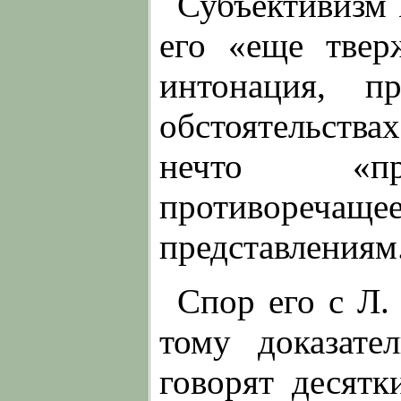
Субъективизм 
его «еще твер
интонация, п
обстоятельств
нечто «пря
противореча
представлениям
Спор его с Л.
тому доказате
говорят десятк