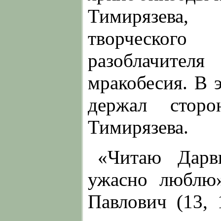
Тимирязева, 
творческог
разоблачите
мракобесия. В 
держал стор
Тимирязева.
«Читаю Дарв
ужасно люблю»
Павлович (13,