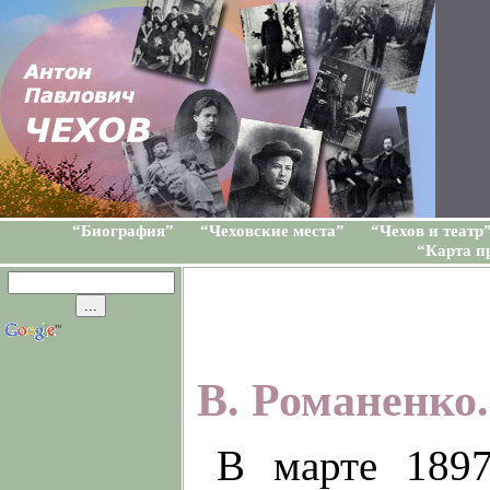
“Биография”
“Чеховские места”
“Чехов и театр
“Карта п
В. Романен
В марте 1897