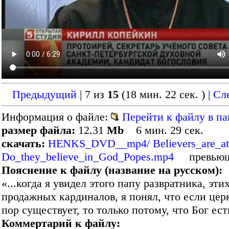
Предыдущий
| 7 из
15
(18 мин. 22 сек. )
|
Сл
Информация о файле:
Перейти к файлу в па
размер файла:
12.31
Mb
6 мин. 29 сек.
скачать:
HENKS_DVD__mp4/ Believers_are_ath
Do_they_believe_in_God_Popes.mp4
превью
Пояснение к файлу (название на русском):
«...когда я увидел этого папу развратника, эти
продажных кардиналов, я понял, что если цер
пор существует, то только потому, что Бог ест
Коммертарий к файлу: