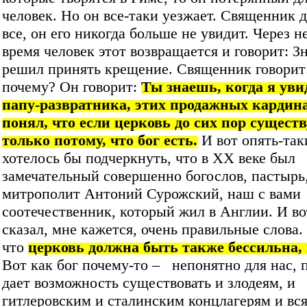
человек. Но он все-таки уезжает. Священник д
все, он его никогда больше не увидит. Через н
время человек этот возвращается и говорит: З
решил принять крещение. Священник говорит
почему? Он говорит:
Ты знаешь, когда я уви
папу-развратника, этих продажных кардина
понял, что если церковь до сих пор существу
только потому, что бог есть.
И вот опять-так
хотелось бы подчеркнуть, что в XX веке был
замечательный совершенно богослов, пастырь
митрополит Антоний Сурожский, наш с вами
соотечественник, который жил в Англии. И во
сказал, мне кажется, очень правильные слова.
что
церковь должна быть также бессильна, 
Вот как бог почему-то – непонятно для нас, 
дает возможность существовать и злодеям, и
гитлеровским и сталинским концлагерям и вс