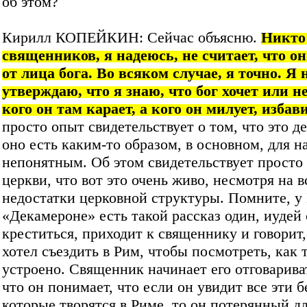
об этом?
Кирилл КОПЕЙКИН: Сейчас объясню.
Никто
священников, я надеюсь, не считает, что он
от лица бога. Во всяком случае, я точно. Я 
утверждаю, что я знаю, что бог хочет или не
кого он там карает, а кого он милует, избави
просто опыт свидетельствует о том, что это д
оно есть каким-то образом, в основном, для н
непонятным. Об этом свидетельствует просто
церкви, что вот это очень живо, несмотря на в
недостатки церковной структуры. Помните, у 
«Декамероне» есть такой рассказ один, иудей
креститься, приходит к священнику и говорит,
хотел съездить в Рим, чтобы посмотреть, как 
устроено. Священник начинает его отговарива
что он понимает, что если он увидит все эти б
которые творятся в Риме, то он потерянный д