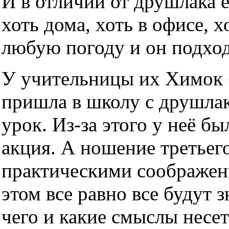
И в отличии от друшлака 
хоть дома, хоть в офисе, х
любую погоду и он подхо
У учительницы их Химок б
пришла в школу с друшлако
урок. Из-за этого у неё б
акция. А ношение третьег
практическими соображен
этом все равно все будут з
чего и какие смыслы несет