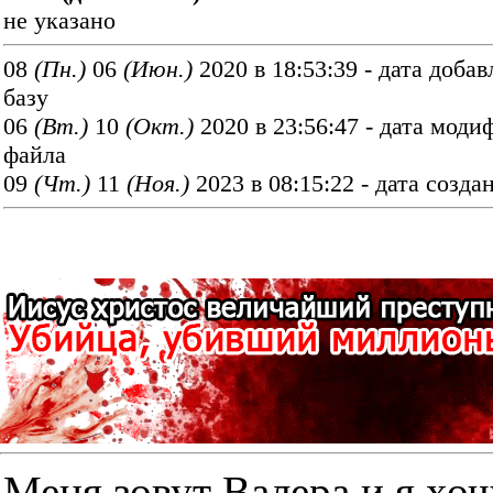
не указано
08
(Пн.)
06
(Июн.)
2020 в 18:53:39 - дата добав
базу
06
(Вт.)
10
(Окт.)
2020 в 23:56:47 - дата мод
файла
09
(Чт.)
11
(Ноя.)
2023 в 08:15:22 - дата созда
Меня зовут Валера и я хоч