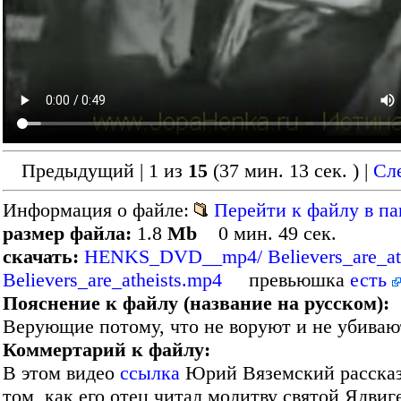
Предыдущий | 1 из
15
(37 мин. 13 сек. )
|
Сл
Информация о файле:
Перейти к файлу в па
размер файла:
1.8
Mb
0 мин. 49 сек.
скачать:
HENKS_DVD__mp4/ Believers_are_ath
Believers_are_atheists.mp4
превьюшка
есть
Пояснение к файлу (название на русском):
Верующие потому, что не воруют и не убиваю
Коммертарий к файлу:
В этом видео
ссылка
Юрий Вяземский рассказ
том, как его отец читал молитву святой Ядвиг