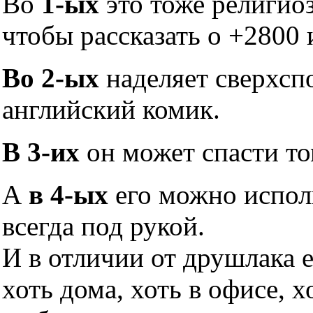
Во
1-ых
это тоже религио
чтобы рассказать о +2800 
Во 2-ых
наделяет сверхсп
английский комик.
В 3-их
он может спасти то
А
в 4-ых
его можно исполь
всегда под рукой.
И в отличии от друшлака 
хоть дома, хоть в офисе, х