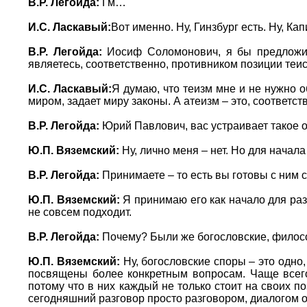
В.Р. Легойда:
Гм…
И.С. Ласкавый:
Вот именно. Ну, Гинзбург есть. Ну, К
В.Р. Легойда:
Иосиф Соломонович, я бы предложил 
являетесь, соответственно, противником позиции теи
И.С. Ласкавый:
Я думаю, что теизм мне и не нужно о
миром, задает миру законы. А атеизм – это, соответст
В.Р. Легойда:
Юрий Павлович, вас устраивает такое 
Ю.П. Вяземский:
Ну, лично меня – нет. Но для начал
В.Р. Легойда:
Принимаете – то есть вы готовы с ним 
Ю.П. Вяземский:
Я принимаю его как начало для разго
не совсем подходит.
В.Р. Легойда:
Почему? Были же богословские, фило
Ю.П. Вяземский:
Ну, богословские споры – это одно,
посвящены более конкретным вопросам. Чаще всего
потому что в них каждый не только стоит на своих п
сегодняшний разговор просто разговором, диалогом о