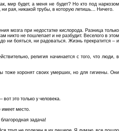
ак, мир будет, а меня не будет? Но кто под наркозом
а, ни рая, никакой трубы, в которую летишь… Ничего.
дения мозга при недостатке кислорода. Разница только
там никто не пошлепает и не разбудит. Веселого в этом
надо ни бояться, ни радоваться. Жизнь прекратится – и
твительно, религия начинается с того, что люди, в
сы тоже хоронят своих умерших, но для гигиены. Они
 вот это только у человека.
е имеет место.
 благородная задача!
ийся труп не полезен в их пещере. Я думаю, все пошло