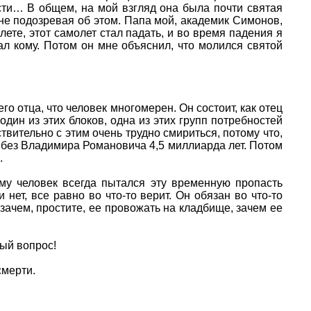
ости… В общем, на мой взгляд она была почти святая
 не подозревая об этом. Папа мой, академик Симонов,
ете, этот самолет стал падать, и во время падения я
ал кому. Потом он мне объяснил, что молился святой
о отца, что человек многомерен. Он состоит, как отец
один из этих блоков, одна из этих групп потребностей
твительно с этим очень трудно смириться, потому что,
и без Владимира Романовича 4,5 миллиарда лет. Потом
.
ому человек всегда пытался эту временную пропасть
 нет, все равно во что-то верит. Он обязан во что-то
зачем, простите, ее провожать на кладбище, зачем ее
ый вопрос!
смерти.