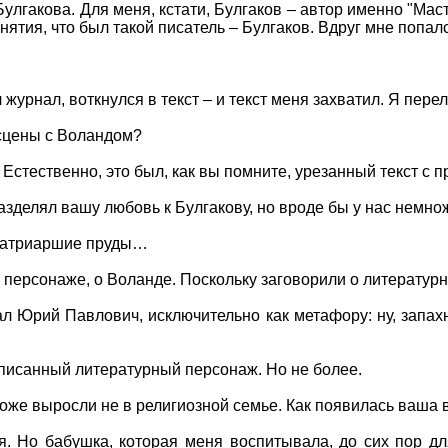
 Булгакова. Для меня, кстати, Булгаков – автор именно "М
понятия, что был такой писатель – Булгаков. Вдруг мне попа
 журнал, воткнулся в текст – и текст меня захватил. Я пере
 сцены с Воландом?
. Естественно, это был, как вы помните, урезанный текст
азделял вашу любовь к Булгакову, но вроде бы у нас немнож
 Патриаршие пруды…
 персонаже, о Воланде. Поскольку заговорили о литератур
ал Юрий Павлович, исключительно как метафору: ну, запах
описанный литературный персонаж. Но не более.
оже выросли не в религиозной семье. Как появилась ваша 
. Но бабушка, которая меня воспитывала, до сих пор дл