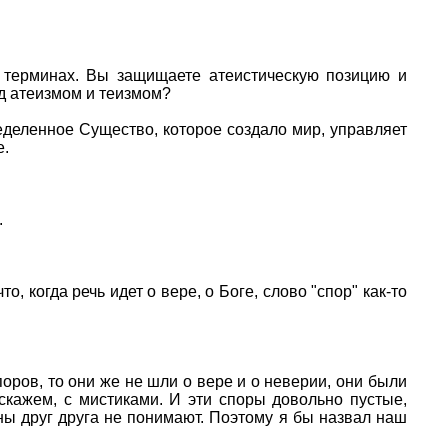
 терминах. Вы защищаете атеистическую позицию и
од атеизмом и теизмом?
ределенное Существо, которое создало мир, управляет
е.
.
, когда речь идет о вере, о Боге, слово "спор" как-то
поров, то они же не шли о вере и о неверии, они были
кажем, с мистиками. И эти споры довольно пустые,
оны друг друга не понимают. Поэтому я бы назвал наш