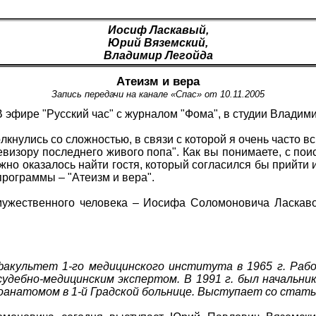
Иосиф Ласкавый
,
Юрий Вяземский
,
Владимир Легойда
Атеизм и вера
Запись передачи на канале «Спас» от 10.11.2005
 эфире "Русский час" с журналом "Фома", в студии Владим
олкнулись со сложностью, в связи с которой я очень част
визору последнего живого попа". Как вы понимаете, с пои
жно оказалось найти гостя, который согласился бы прийти и 
программы – "Атеизм и вера".
мужественного человека – Иосифа Соломоновича Ласкавог
факультет 1-го медицинского института в 1965 г. Раб
удебно-медицинским экспертом. В 1991 г. был начальни
гоанатомом в 1-й Градской больнице. Выступает со стать