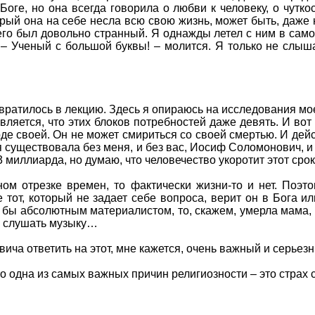
 Боге, но она всегда говорила о любви к человеку, о чутк
орый она на себе несла всю свою жизнь, может быть, даже
его был довольно странный. Я однажды летел с ним в самол
 – Ученый с большой буквы! – молится. Я только не слыш
вратилось в лекцию. Здесь я опираюсь на исследования моег
вляется, что этих блоков потребностей даже девять. И вот 
де своей. Он не может смириться со своей смертью. И дейс
ля существовала без меня, и без вас, Иосиф Соломонович, 
 миллиарда, но думаю, что человечество укоротит этот срок
ом отрезке времен, то фактически жизни-то и нет. Поэт
 тот, который не задает себе вопроса, верит он в Бога или
л бы абсолютным материалистом, то, скажем, умерла мама, 
и слушать музыку…
а ответить на этот, мне кажется, очень важный и серьезн
что одна из самых важных причин религиозности – это страх 