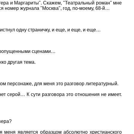
астера и Маргариты". Скажем, "Театральный роман" мне
лся номер журнала "Москва", год, по-моему, 68-й…
листнул одну страничку, и еще, и еще, и еще…
 с пропущенными сценами…
ко другая тема.
ном персонаже, для меня это разговор литературный.
нет серой… К сути разговора это отношения не имеет.
вера?
я меня является образцом абсолютно христианского