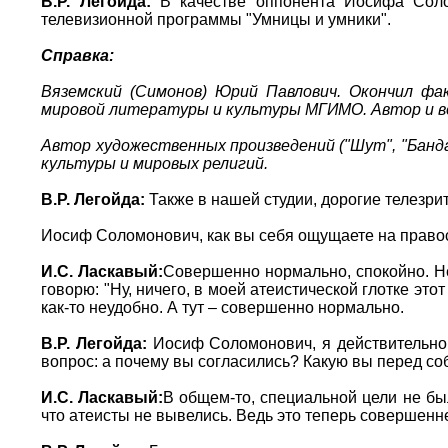
В.Р. Легойда:
В качестве оппонента Иосифа Соло
телевизионной программы "Умницы и умники".
Справка:
Вяземский (Симонов) Юрий Павлович. Окончил фа
мировой литературы и культуры МГИМО. Автор и ве
Автор художественных произведений ("Шут", "Банда 
культуры и мировых религий.
В.Р. Легойда:
Также в нашей студии, дорогие телезри
Иосиф Соломонович, как вы себя ощущаете на право
И.С. Ласкавый:
Совершенно нормально, спокойно. Нем
говорю: "Ну, ничего, в моей атеистической глотке этот
как-то неудобно. А тут – совершенно нормально.
В.Р. Легойда:
Иосиф Соломонович, я действительно в
вопрос: а почему вы согласились? Какую вы перед со
И.С. Ласкавый:
В общем-то, специальной цели не был
что атеисты не вывелись. Ведь это теперь совершенн