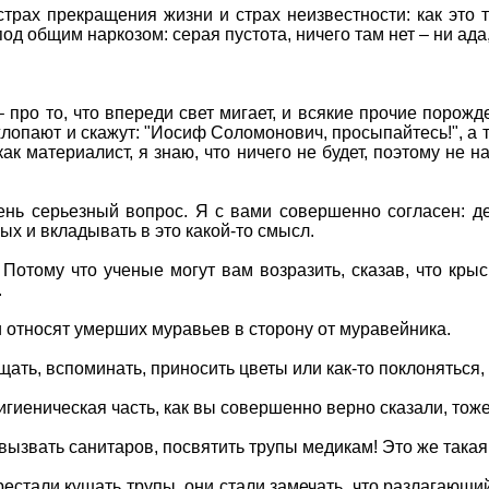
трах прекращения жизни и страх неизвестности: как это т
 под общим наркозом: серая пустота, ничего там нет – ни ад
– про то, что впереди свет мигает, и всякие прочие порож
похлопают и скажут: "Иосиф Соломонович, просыпайтесь!", а 
как материалист, я знаю, что ничего не будет, поэтому не 
ь серьезный вопрос. Я с вами совершенно согласен: дейс
ых и вкладывать в это какой-то смысл.
Потому что ученые могут вам возразить, сказав, что кры
.
и относят умерших муравьев в сторону от муравейника.
ать, вспоминать, приносить цветы или как-то поклоняться, –
 Гигиеническая часть, как вы совершенно верно сказали, тож
звать санитаров, посвятить трупы медикам! Это же такая
ерестали кушать трупы, они стали замечать, что разлагающ