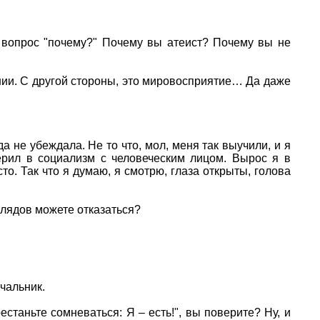
 вопрос "почему?" Почему вы атеист? Почему вы не
нии. С другой стороны, это мировосприятие… Да даже
да не убеждала. Не то что, мол, меня так выучили, и я
ерил в социализм с человеческим лицом. Вырос я в
то. Так что я думаю, я смотрю, глаза открыты, голова
глядов можете отказаться?
ачальник.
таньте сомневаться: Я – есть!", вы поверите? Ну, и