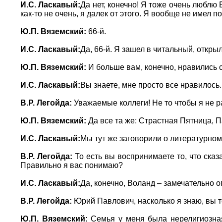
И.С. Ласкавый:
Да нет, конечно! Я тоже очень люблю
как-то не очень, я далек от этого. Я вообще не имел 
Ю.П. Вяземский:
66-й.
И.С. Ласкавый:
Да, 66-й. Я зашел в читальный, открыл
Ю.П. Вяземский:
И больше вам, конечно, нравились
И.С. Ласкавый:
Вы знаете, мне просто все нравилось
В.Р. Легойда:
Уважаемые коллеги! Не то чтобы я не р
Ю.П. Вяземский:
Да все та же: Страстная Пятница,
И.С. Ласкавый:
Мы тут же заговорили о литературном
В.Р. Легойда:
То есть вы воспринимаете то, что сказ
Правильно я вас понимаю?
И.С. Ласкавый:
Да, конечно, Воланд – замечательно 
В.Р. Легойда:
Юрий Павлович, насколько я знаю, вы т
Ю.П. Вяземский:
Семья у меня была нерелигиозная