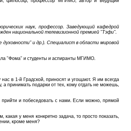
ий, философ, профессор МГИМО, автор и ведущий
орических наук, профессор. Заведующий кафедрой
жден национальной телевизионной премией "Тэфи".
е духовности" и др.). Специалист в области мировой
ала "Фома" и студенты и аспиранты МГИМО.
нас в 1-й Градской, приносят и угощают. Я им всегда
гу, а принимать подарки от тех, кому отдать не можешь,
 прийти и побеседовать с нами. Если можно, прямой
 какая у меня конкретно задача, то просто показать,
ении, кроме меня?