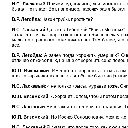
И.С. Ласкавый:
Причем тут, видимо, два момента – с
бывал, тот знает. Вот, например, парочку раз я бывал
В.Р. Легойда:
Какой трубы, простите?
И.С. Ласкавый:
Да это в Тибетской "Книга Мертвых" 
такая, что тут, как наркоз кончается, тебя по щекам 
мало, но страшного тоже ничего нет. Тем более, что, 
все.
В.Р. Легойда:
А зачем тогда хоронить умерших? Очен
отличие от животных, начинают хоронить себе подобн
Ю.П. Вяземский:
Именно что хоронить со смыслом. 
просто зарывают их в песок, чтобы не было инфекции
И.С. Ласкавый:
И не только крысы, муравьи тоже. Он
Ю.П. Вяземский:
А хоронить с тем, чтобы потом посещ
И.С. Ласкавый:
Ну, в какой-то степени это традиция.
Ю.П. Вяземский:
Но Иосиф Соломонович, можно же вы
И.С. Ласкавый:
Я думаю, что после того, как люди п