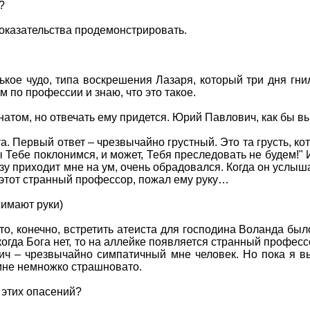
?
доказательства продемонстрировать.
ькое чудо, типа воскрешения Лазаря, который три дня гни
м по профессии и знаю, что это такое.
натом, но отвечать ему придется. Юрий Павлович, как бы 
а. Первый ответ – чрезвычайно грустный. Это та грусть, ко
 Тебе поклонимся, и может, Тебя преследовать не будем!" И
азу приходит мне на ум, очень обрадовался. Когда он услыша
 этот странный профессор, пожал ему руку…
жимают руки)
о, конечно, встретить атеиста для господина Воланда был
когда Бога нет, то на аллейке появляется странный професс
ч – чрезвычайно симпатичный мне человек. Но пока я вы
 мне немножко страшновато.
 этих опасений?