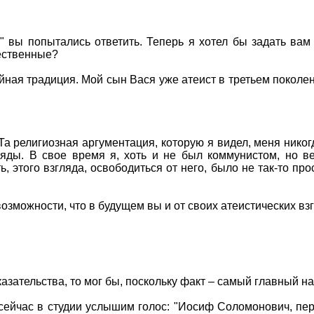
 вы попытались ответить. Теперь я хотел бы задать вам
тественные?
йная традиция. Мой сын Вася уже атеист в третьем поколе
 Та религиозная аргументация, которую я видел, меня никог
ляды. В свое время я, хоть и не был коммунистом, но в
, этого взгляда, освободиться от него, было не так-то прос
возможности, что в будущем вы и от своих атеистических вз
казательства, то мог бы, поскольку факт – самый главный н
ейчас в студии услышим голос: "Иосиф Соломонович, перес