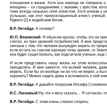
отношения к жизни. Хотя она никогда не говорила о
женщина – со страданиями, с муками, с крестом, кот
тоже всегда называл себя атеистом. Хотя атеизм у н
услышал, как этот провозглашенный атеист, ученый,
Ядвиге [1] и индейским богам.
В.Р. Легойда:
А почему?
Ю.П. Вяземский:
Я объясню кратко, чтобы это не пре
считал, из трех уровней потребностей. А мне предста
связана с тем, что человек вынужден верить по приро
если встать на совсем научную точку зрения, то Зем
она будет существовать, как подсчитали ученые, еще 3
И если представить нашу жизнь на этом колоссальн
преодолеть. И мне кажется, что всякий человек, даже
верить. Если бы он вообще ни во что не верил, а бы
хоронить? Можно сидеть дома и вспоминать о ней ил
В.Р. Легойда:
А давайте попросим Иосифа Соломонович
И.С. Ласкавый:
Ну, что я могу сказать… Я согласен, 
В.Р. Легойда:
С этим очень сложно спорить.