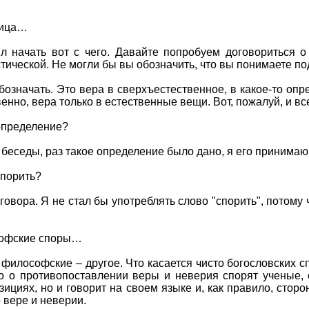
апица…
начать вот с чего. Давайте попробуем договориться о
стической. Не могли бы вы обозначить, что вы понимаете п
бозначать. Это вера в сверхъестественное, в какое-то оп
венно, вера только в естественные вещи. Вот, пожалуй, и вс
определение?
а беседы, раз такое определение было дано, я его принимаю
спорить?
вора. Я не стал бы употреблять слово "спорить", потому что
софские споры…
 философские – другое. Что касается чисто богословских с
 о противопоставлении веры и неверия спорят ученые, с
озициях, но и говорит на своем языке и, как правило, стор
 вере и неверии.