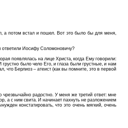
л, а потом встал и пошел. Вот это было бы для меня,
вы ответили Иосифу Соломоновичу?
торая появлялась на лице Христа, когда Ему говорили:
 грустно было чело Его, и глаза были грустные, и нам
л, что Берлиоз – атеист (как вы помните, это в первой
о чрезвычайно радостно. У меня же третий ответ: мне
ор, а с ним свита. И начинает пахнуть не разложением
нужден констатировать, что это очень мягкий, очень