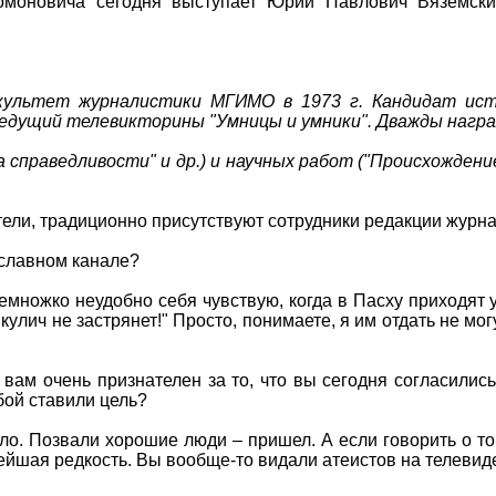
моновича сегодня выступает Юрий Павлович Вяземск
культет журналистики МГИМО в 1973 г. Кандидат ист
дущий телевикторины "Умницы и умники". Дважды награ
справедливости" и др.) и научных работ ("Происхождени
тели, традиционно присутствуют сотрудники редакции журн
славном канале?
ножко неудобно себя чувствую, когда в Пасху приходят у 
 кулич не застрянет!" Просто, понимаете, я им отдать не мо
ам очень признателен за то, что вы сегодня согласились
бой ставили цель?
о. Позвали хорошие люди – пришел. А если говорить о том,
ейшая редкость. Вы вообще-то видали атеистов на телевид