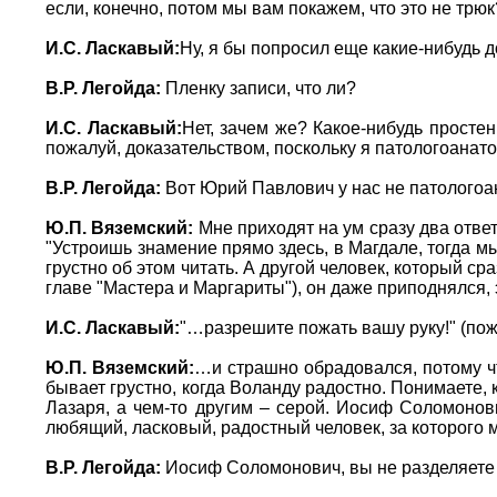
если, конечно, потом мы вам покажем, что это не трюк
И.С. Ласкавый:
Ну, я бы попросил еще какие-нибудь 
В.Р. Легойда:
Пленку записи, что ли?
И.С. Ласкавый:
Нет, зачем же? Какое-нибудь простен
пожалуй, доказательством, поскольку я патологоанато
В.Р. Легойда:
Вот Юрий Павлович у нас не патологоа
Ю.П. Вяземский:
Мне приходят на ум сразу два ответ
"Устроишь знамение прямо здесь, в Магдале, тогда мы
грустно об этом читать. А другой человек, который ср
главе "Мастера и Маргариты"), он даже приподнялся,
И.С. Ласкавый:
"…разрешите пожать вашу руку!" (по
Ю.П. Вяземский:
…и страшно обрадовался, потому чт
бывает грустно, когда Воланду радостно. Понимаете, 
Лазаря, а чем-то другим – серой. Иосиф Соломонови
любящий, ласковый, радостный человек, за которого
В.Р. Легойда:
Иосиф Соломонович, вы не разделяете