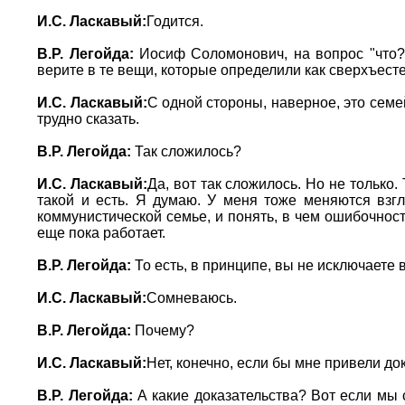
И.С. Ласкавый:
Годится.
В.Р. Легойда:
Иосиф Соломонович, на вопрос "что?"
верите в те вещи, которые определили как сверхъес
И.С. Ласкавый:
С одной стороны, наверное, это семе
трудно сказать.
В.Р. Легойда:
Так сложилось?
И.С. Ласкавый:
Да, вот так сложилось. Но не только.
такой и есть. Я думаю. У меня тоже меняются взг
коммунистической семье, и понять, в чем ошибочность
еще пока работает.
В.Р. Легойда:
То есть, в принципе, вы не исключаете 
И.С. Ласкавый:
Сомневаюсь.
В.Р. Легойда:
Почему?
И.С. Ласкавый:
Нет, конечно, если бы мне привели до
В.Р. Легойда:
А какие доказательства? Вот если мы с