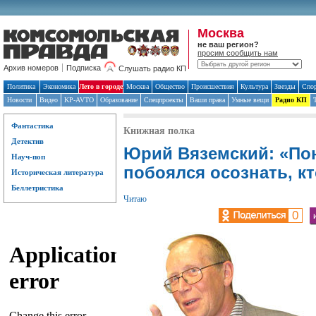
Москва
Комсомольская Правда
не ваш регион?
просим сообщить нам
Архив номеров
Подписка
Слушать радио КП
Политика
Экономика
Лето в городе
Москва
Общество
Происшествия
Культура
Звезды
Спо
Новости
Видео
KP-AVTO
Образование
Спецпроекты
Ваши права
Умные вещи
Радио КП
Фантастика
Книжная полка
Детектив
Юрий Вяземский: «По
Науч-поп
побоялся осознать, кт
Историческая литература
Беллетристика
Читаю
0