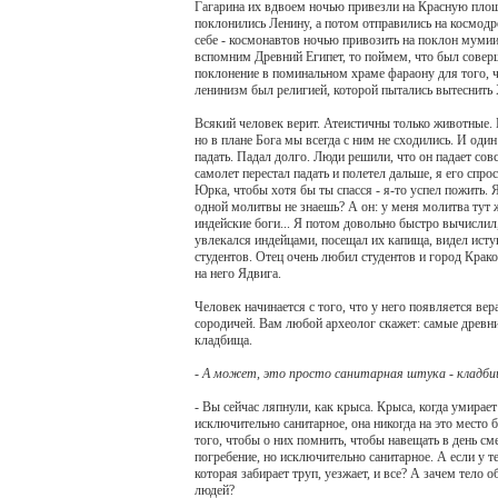
Гагарина их вдвоем ночью привезли на Красную пло
поклонились Ленину, а потом отправились на космодр
себе - космонавтов ночью привозить на поклон муми
вспомним Древний Египет, то поймем, что был совер
поклонение в поминальном храме фараону для того, 
ленинизм был религией, которой пытались вытеснить 
Всякий человек верит. Атеистичны только животные
но в плане Бога мы всегда с ним не сходились. И один
падать. Падал долго. Люди решили, что он падает сов
самолет перестал падать и полетел дальше, я его спро
Юрка, чтобы хотя бы ты спасся - я-то успел пожить. Я
одной молитвы не знаешь? А он: у меня молитва тут ж
индейские боги... Я потом довольно быстро вычислил,
увлекался индейцами, посещал их капища, видел исту
студентов. Отец очень любил студентов и город Краков
на него Ядвига.
Человек начинается с того, что у него появляется ве
сородичей. Вам любой археолог скажет: самые древни
кладбища.
- А может, это просто санитарная штука - кладб
- Вы сейчас ляпнули, как крыса. Крыса, когда умирает
исключительно санитарное, она никогда на это место 
того, чтобы о них помнить, чтобы навещать в день см
погребение, но исключительно санитарное. А если у 
которая забирает труп, уезжает, и все? А зачем тело 
людей?