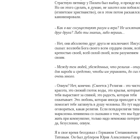
Страстную пятницу у Пилата был выбор, и прежде все
Но он этого сделать, я думаю, не захотел или побоялс
(египетское христианство), он в этом потом раскаялс
канонизировали.
- Как в вас сосуществуют разум и вера? Не исключ
друг друга? Либо ты знаешь, либо веришь...
- Нет, они абсолютно друг друга не исключают. Иисус
сказал: возлюби Бога своего всем сердцем своим, все
крепостью своей, всей силой своей, всем разумением
своим.
- Между тем людей, убежденных, что религия - опи
для народа и средство, чтобы им управлять, до сих 
очень много.
- Опиум? Нет, конечно. (Смеется.) Религия - это чисто
красота, это свежий глоток воды, это крылья, которые
тебя вырастают за спиной, это радость, которая тебя
охватывает. Это любовь, которая иногда приходит к т
помогает тебе заглянуть в душу человека. Но тут над
оговориться, какая религия. Если псевдорелигия типа
марксизма-ленинизма со сказками о том, что мы буд
жить при коммунизме, только надо немножко потерпет
да, безусловно, опиум.
Я в свое время беседовал с Германом Степановичем
Титовым. Он был дублером Юрия Алексеевича Гагари