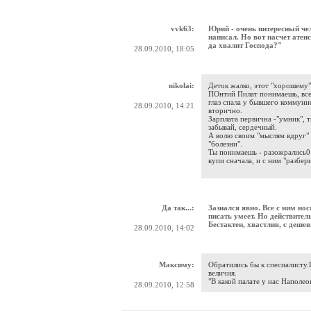
vvk63:
Юрий - очень интересный чел
написал. Но вот насчет атеи
да хвалит Господа?"
28.09.2010, 18:05
nikolai:
Деток жалко, этот "хорошему" 
ПОнтий Пилат понимаешь, все т
глаз спала у бывшего коммуни
28.09.2010, 14:21
вторично.
Зарплата первична -"умник", 
забывай, сердечный.
А волю своим "мыслям вдруг" 
"болезни".
Ты понимаешь - разожрались0
купи сначала, и с ним "разбери
Да так...:
Зазнался явно. Все с ним нос
писать умеет. Но действител
Бестактен, хвастлив, с деш
28.09.2010, 14:02
Максиму:
Обратились бы к спесиалисту.
величия.
"В какой палате у нас Наполео
28.09.2010, 12:58