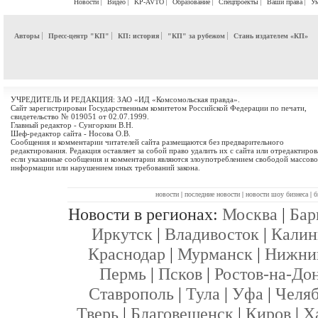
Новости
Видео
KP-AVTO
Образование
Спецпроекты
Ваши права
У
Авторы
Пресс-центр "КП"
КП: история
"КП" за рубежом
Стань издателем «КП»
УЧРЕДИТЕЛЬ И РЕДАКЦИЯ: ЗАО «ИД «Комсомольская правда».
Сайт зарегистрирован Государственным комитетом Российской Федерации по печати,
свидетельство № 019051 от 02.07.1999.
Главный редактор - Сунгоркин В.Н.
Шеф-редактор сайта - Носова О.В.
Сообщения и комментарии читателей сайта размещаются без предварительного
редактирования. Редакция оставляет за собой право удалить их с сайта или отредактиров
если указанные сообщения и комментарии являются злоупотреблением свободой массов
информации или нарушением иных требований закона.
новости
|
последние новости
|
новости шоу бизнеса
|
б
Новости в регионах:
Москва
|
Бар
Иркутск
|
Владивосток
|
Калин
Краснодар
|
Мурманск
|
Нижни
Пермь
|
Псков
|
Ростов-на-До
Ставрополь
|
Тула
|
Уфа
|
Челя
Тверь
|
Благовещенск
|
Киров
|
Х