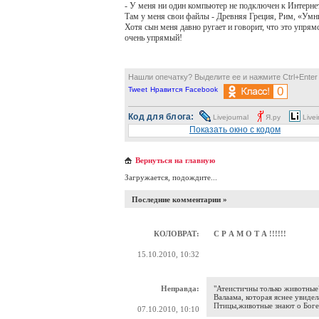
- У меня ни один компьютер не подключен к Интернету
Там у меня свои файлы - Древняя Греция, Рим, «Умник
Хотя сын меня давно ругает и говорит, что это упрям
очень упрямый!
Нашли опечатку? Выделите ее и нажмите Ctrl+Enter
0
Tweet
Нравится
Facebook
Код для блога:
Livejournal
Я.ру
Livei
Показать окно с кодом
Вернуться на главную
Загружается, подождите...
Последние комментарии »
КОЛОВРАТ:
С Р А М О Т А !!!!!!
15.10.2010, 10:32
Неправда:
"Атеистичны только животные"
Валаама, которая яснее увидел
Птицы,животные знают о Боге
07.10.2010, 10:10