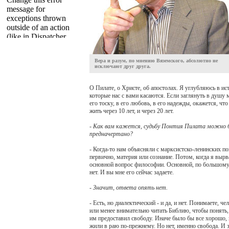
Вера и разум, по мнению Вяземского, абсолютно не
исключают друг друга.
О Пилате, о Христе, об апостолах. Я углубляюсь в и
которые нас с вами касаются. Если заглянуть в душу 
его тоску, в его любовь, в его надежды, окажется, чт
жить через 10 лет, и через 20 лет.
- Как вам кажется, судьбу Понтия Пилата можно бы
предначертано?
- Когда-то нам объясняли с марксистско-ленинских п
первично, материя или сознание. Потом, когда я вырва
основной вопрос философии. Основной, по большому с
нет. И вы мне его сейчас задаете.
- Значит, ответа опять нет.
- Есть, но диалектический - и да, и нет. Понимаете, 
или менее внимательно читать Библию, чтобы понять,
им предоставил свободу. Иначе было бы все хорошо, и
жили в раю по-прежнему. Но нет, именно свобода. И з