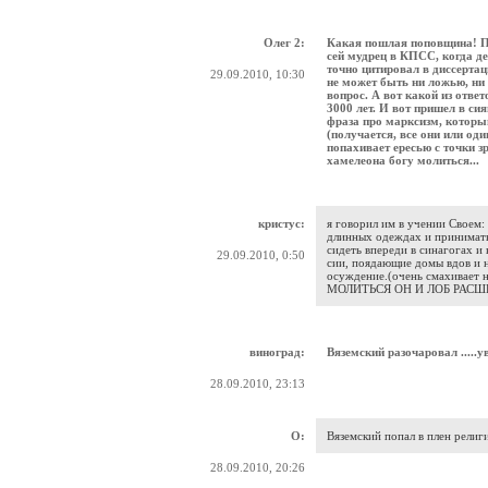
Олег 2:
Какая пошлая поповщина! Пр
сей мудрец в КПСС, когда д
точно цитировал в диссерта
29.09.2010, 10:30
не может быть ни ложью, ни 
вопрос. А вот какой из ответ
3000 лет. И вот пришел в си
фраза про марксизм, которы
(получается, все они или оди
попахивает ересью с точки з
хамелеона богу молиться...
кристус:
я говорил им в учении Своем:
длинных одеждах и принимать
сидеть впереди в синагогах и 
29.09.2010, 0:50
сии, поядающие домы вдов и 
осуждение.(очень смахивае
МОЛИТЬСЯ ОН И ЛОБ РАСШ
виноград:
Вяземский разочаровал .....ув
28.09.2010, 23:13
О:
Вяземский попал в плен религ
28.09.2010, 20:26