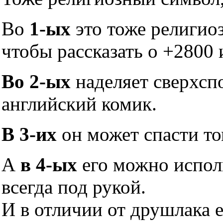
Во
1-ых
это тоже религио
чтобы рассказать о +2800 
Во 2-ых
наделяет сверхсп
английский комик.
В 3-их
он может спасти то
А
в 4-ых
его можно исполь
всегда под рукой.
И в отличии от друшлака 