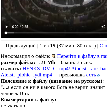
Предыдущий | 1 из
15
(37 мин. 30 сек. )
|
Сл
Информация о файле:
Перейти к файлу в па
размер файла:
1.21
Mb
0 мин. 35 сек.
скачать:
HENKS_DVD__mp4/ Atheists_are_bad
Ateisti_plohie_lydi.mp4
превьюшка
есть
Пояснение к файлу (название на русском):
"...а если он ни в какого Бога не верит, значит
человек.Вот."
Коммертарий к файлу:
не указано